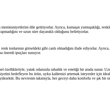
 memnuniyetlerini dile getiriyorlar. Ayrıca, kumaşın yumuşaklığı, renkle
yapmadığını ve uzun süre dayanıklı olduğunu belirtiyorlar.
 renk tonlarının görseldeki gibi canlı olmadığını ifade ediyorlar. Ayrıc
dına önemli ipuçları sunuyor.
el özellikleriyle, yatak odanızda rahatlık ve estetiği bir arada sunar
iyetini hedefleyen bu ürün, uyku kalitenizi artırmak isteyenler için idea
yüksektir. Bu nevresim takımıyla, her geceyi daha konforlu ve şık bir o