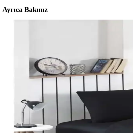
Ayrıca Bakınız
Perde Rengine Uyumlu Nevresim Seçimi: Renk ve De
Perde ve nevresim uyumu, krem ve magnolia tonlarındaki odalarda mekan
Yılbaşı Nevresimleri ile Ev Dekorasyonunuzu Geliştiri
Yılbaşı nevresimleri, renk, motif ve malzeme seçimleriyle evinizde özel
Karaca Home Lavin %100 Pamuk Çift Kişilik Nevres
Karaca Home’un Lavin nevresim takımı, %100 pamuklu kumaşı, Adaçayı r
Özdilek Colormix ve Valoroso Çift Kişilik Nevresim T
Bu karşılaştırmada Özdilek Colormix ve Valoroso nevresim takımlarının
Taç Lisanslı Kuromi Temalı Tek Kişilik Pamuklu Nev
%100 pamuklu Kuromi nevresim takımı, genç ve dinamik tasarımıyla raha