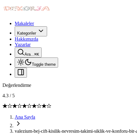
Makaleler
Kategoriler
Hakkımızda
Yazarlar
Ara...
⌘
K
Toggle theme
Değerlendirme
4.3
/
5
Ana Sayfa
valezium-bej-cift-kisilik-nevresim-takimi-siklik-ve-konforu-bir