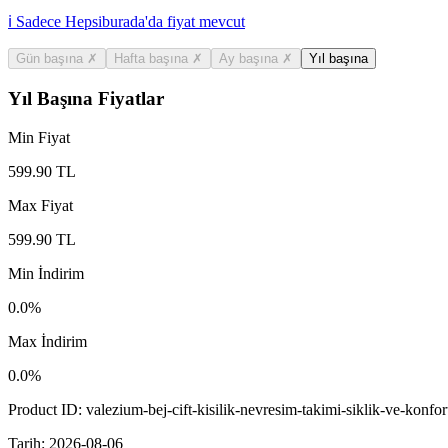
ℹ️ Sadece Hepsiburada'da fiyat mevcut
Gün başına
✗
Hafta başına
✗
Ay başına
✗
Yıl başına
Yıl Başına Fiyatlar
Min Fiyat
599.90
TL
Max Fiyat
599.90
TL
Min İndirim
0.0
%
Max İndirim
0.0
%
Product ID:
valezium-bej-cift-kisilik-nevresim-takimi-siklik-ve-konfo
Tarih:
2026-08-06