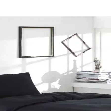
senlerle Dekorasyonda Denge Sağlama
ın estetiğini artırır. Kırmızı, kahverengi ve turuncu tonlarıyla uyuml
n ve Atmosferinizi Zenginleştirin
 bir atmosfer yaratır. Dekorasyon detaylarıyla yılbaşı ruhunu yansıtın ve
im Takımı Modern ve Şık Tasarım
engi ve modern tasarımıyla yatak odalarına şıklık ve rahatlık katıyor
akımları Karşılaştırması
 kumaş özellikleri, tasarım ve kullanıcı yorumları detaylı inceleniyor.
resim Takımı Detayları
tlık ve şıklığı bir arada sunar. Yüksek kalite malzeme ve pratik kullan