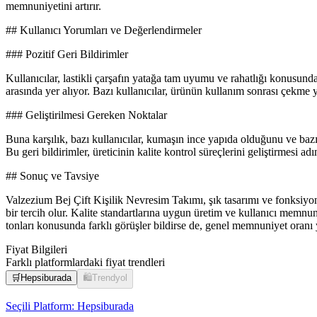
memnuniyetini artırır.
## Kullanıcı Yorumları ve Değerlendirmeler
### Pozitif Geri Bildirimler
Kullanıcılar, lastikli çarşafın yatağa tam uyumu ve rahatlığı konusunda
arasında yer alıyor. Bazı kullanıcılar, ürünün kullanım sonrası çekme 
### Geliştirilmesi Gereken Noktalar
Buna karşılık, bazı kullanıcılar, kumaşın ince yapıda olduğunu ve bazı
Bu geri bildirimler, üreticinin kalite kontrol süreçlerini geliştirmesi a
## Sonuç ve Tavsiye
Valzezium Bej Çift Kişilik Nevresim Takımı, şık tasarımı ve fonksiyon
bir tercih olur. Kalite standartlarına uygun üretim ve kullanıcı memnun
tonları konusunda farklı görüşler bildirse de, genel memnuniyet oranı 
Fiyat Bilgileri
Farklı platformlardaki fiyat trendleri
🛒
Hepsiburada
🛍️
Trendyol
Seçili Platform:
Hepsiburada