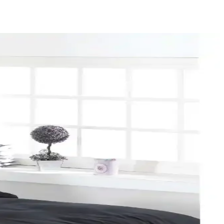
u renk ve desen önerileri sunulmaktadır.
 yeni yılı sevdiklerinizle kutlayın.
. Uzun ömürlü ve kolay bakım özellikleriyle ideal bir tercih.
ım özellikleriyle ideal yatak odası seçeneği.