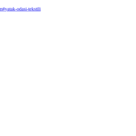
im
#
yatak-odasi-tekstili