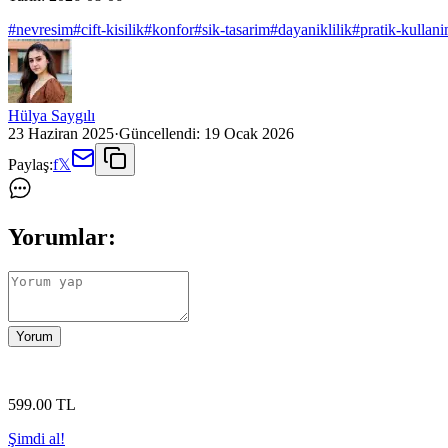
#
nevresim
#
cift-kisilik
#
konfor
#
sik-tasarim
#
dayaniklilik
#
pratik-kullan
Hülya Saygılı
23 Haziran 2025
·
Güncellendi:
19 Ocak 2026
Paylaş:
f
𝕏
Yorumlar:
Yorum
599
.00
TL
Şimdi al!