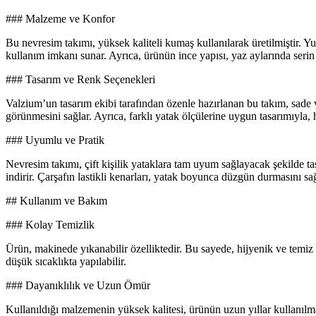
### Malzeme ve Konfor
Bu nevresim takımı, yüksek kaliteli kumaş kullanılarak üretilmiştir.
kullanım imkanı sunar. Ayrıca, ürünün ince yapısı, yaz aylarında serin 
### Tasarım ve Renk Seçenekleri
Valzium’un tasarım ekibi tarafından özenle hazırlanan bu takım, sade v
görünmesini sağlar. Ayrıca, farklı yatak ölçülerine uygun tasarımıyla, h
### Uyumlu ve Pratik
Nevresim takımı, çift kişilik yataklara tam uyum sağlayacak şekilde t
indirir. Çarşafın lastikli kenarları, yatak boyunca düzgün durmasını sa
## Kullanım ve Bakım
### Kolay Temizlik
Ürün, makinede yıkanabilir özelliktedir. Bu sayede, hijyenik ve temiz
düşük sıcaklıkta yapılabilir.
### Dayanıklılık ve Uzun Ömür
Kullanıldığı malzemenin yüksek kalitesi, ürünün uzun yıllar kullanılma