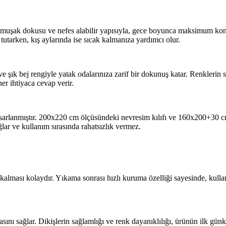
 Yumuşak dokusu ve nefes alabilir yapısıyla, gece boyunca maksimum kon
tutarken, kış aylarında ise sıcak kalmanıza yardımcı olur.
e şık bej rengiyle yatak odalarınıza zarif bir dokunuş katar. Renklerin
er ihtiyaca cevap verir.
asarlanmıştır. 200x220 cm ölçüsündeki nevresim kılıfı ve 160x200+30 cm 
ğlar ve kullanım sırasında rahatsızlık vermez.
 kalması kolaydır. Yıkama sonrası hızlı kuruma özelliği sayesinde, kull
sını sağlar. Dikişlerin sağlamlığı ve renk dayanıklılığı, ürünün ilk gün