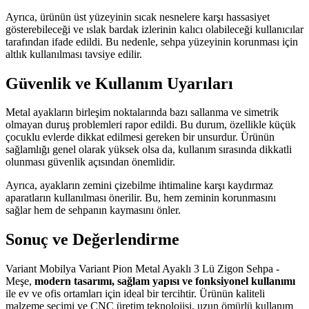
Ayrıca, ürünün üst yüzeyinin sıcak nesnelere karşı hassasiyet
gösterebileceği ve ıslak bardak izlerinin kalıcı olabileceği kullanıcılar
tarafından ifade edildi. Bu nedenle, sehpa yüzeyinin korunması için
altlık kullanılması tavsiye edilir.
Güvenlik ve Kullanım Uyarıları
Metal ayakların birleşim noktalarında bazı sallanma ve simetrik
olmayan duruş problemleri rapor edildi. Bu durum, özellikle küçük
çocuklu evlerde dikkat edilmesi gereken bir unsurdur. Ürünün
sağlamlığı genel olarak yüksek olsa da, kullanım sırasında dikkatli
olunması güvenlik açısından önemlidir.
Ayrıca, ayakların zemini çizebilme ihtimaline karşı kaydırmaz
aparatların kullanılması önerilir. Bu, hem zeminin korunmasını
sağlar hem de sehpanın kaymasını önler.
Sonuç ve Değerlendirme
Variant Mobilya Variant Pion Metal Ayaklı 3 Lü Zigon Sehpa -
Meşe,
modern tasarımı, sağlam yapısı ve fonksiyonel kullanımı
ile ev ve ofis ortamları için ideal bir tercihtir. Ürünün kaliteli
malzeme seçimi ve CNC üretim teknolojisi, uzun ömürlü kullanım