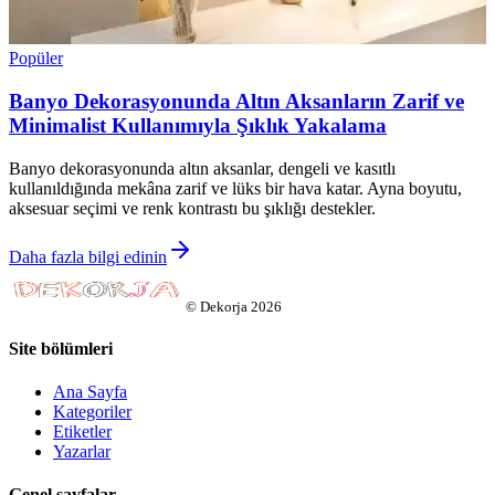
Popüler
Banyo Dekorasyonunda Altın Aksanların Zarif ve
Minimalist Kullanımıyla Şıklık Yakalama
Banyo dekorasyonunda altın aksanlar, dengeli ve kasıtlı
kullanıldığında mekâna zarif ve lüks bir hava katar. Ayna boyutu,
aksesuar seçimi ve renk kontrastı bu şıklığı destekler.
Daha fazla bilgi edinin
©
Dekorja
2026
Site bölümleri
Ana Sayfa
Kategoriler
Etiketler
Yazarlar
Genel sayfalar