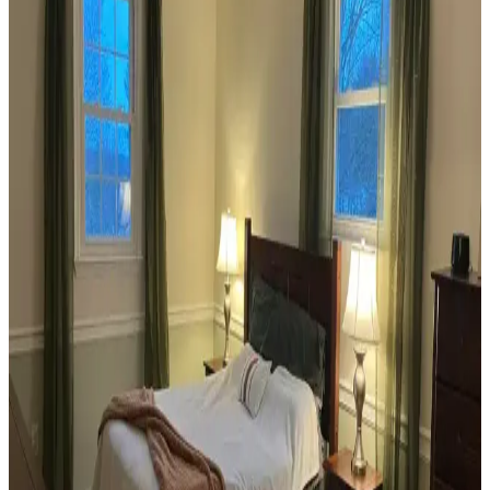
Veranda Dekorasyonunda Bitki Seçimi, Aydınlatma
ve Mobilya Düzenlemeleriyle Estetik İyileştirme
Yöntemleri
Veranda dekorasyonunda bitkiler, halılar, aydınlatma ve mobilyaların
uyumlu kullanımı mekânı daha davetkâr ve fonksiyonel kılar. Doğru
seçimler verandanın atmosferini ve dış görünümünü güçlendirir.
Habitat'tan İkinci El Mobilya Alımı ve Ev
Dekorasyonunda Stil Oluşturma Yöntemleri
Habitat mağazalarından ikinci el mobilya alımı, ekonomik ve özgün
dekorasyon için fırsatlar sunar. Doğru seçim, temizlik ve stil
oluşturma evin atmosferini belirler.
Teal Renkli Sandalyenin Halı ve Dolapla
Uyumunda Renk Tonları ve Aksesuarların Rolü
Teal renkli sandalyenin halı ve dolapla uyumu, doğru renk tonları ve
aksesuar seçimiyle sağlanır. Halıdaki mavi-yeşil alt tonlar ve sıcak
ahşap dolap, teal rengini öne çıkarır, aksesuarlar ise denge oluşturur.