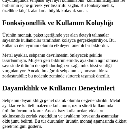
duyulduğunda sehpalar ayrı ayrı kullanılabilir, kullanılmadığında ise
birbirinin içine girerek yer tasarrufu sağlar. Bu fonksiyonellik,
özellikle küçük alanlarda büyük kolaylık sunar.
Fonksiyonellik ve Kullanım Kolaylığı
Ürünün montajı, paket içeriğinde yer alan detaylı talimatlar
sayesinde kullanıcılar tarafından kolayca gerçekleştiriliyor. Bu,
kullanıcı deneyimini olumlu etkileyen önemli bir faktördür.
Metal ayaklar, sehpanın devrilmesini önleyecek şekilde
tasarlanmıştır. Müşteri geri bildirimlerinde, ayakların ağır olması
sayesinde ürünün dengeli durduğu ve sağlamlık hissi verdiği
vurgulanıyor. Ancak, bu ağırlık sehpanın taşınmasını biraz
zorlaştırabilir; bu nedenle zeminde sürterek taşımak önerilir.
Dayanıklılık ve Kullanıcı Deneyimleri
Sehpanın dayanıklılığı genel olarak olumlu değerlendirildi. Metal
ayaklar ve kaliteli malzeme kullanımı, uzun süreli kullanımda
ürünün formunu korur. Ancak bazı kullanıcılar, vidaların
sıkılmasında zorluk yaşadığını ve ayakların boyasında aşınmalar
olduğunu belirtti. Bu tür durumlar, ürünün montaj aşamasında dikkat
gerektirdiğini gösterir.