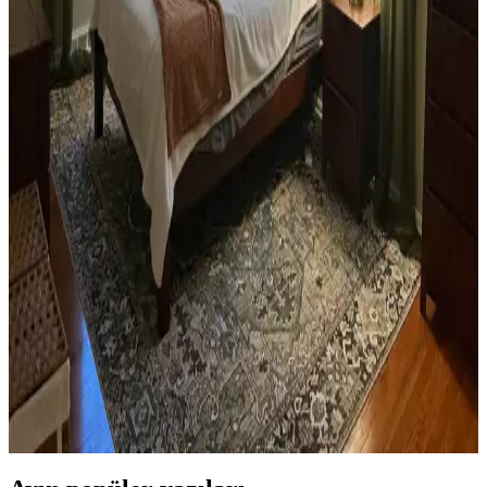
Yan Sehpa Boyama Renk Seçenekleri ve
Dekorasyon Uyumu İçin Rehber
Yan sehpa boyamada renk seçimi, mobilya ve dekorasyon uyumu
açısından önemlidir. Koyu tonlar, sıcak renkler ve doğal ahşap
görünümü seçenekleriyle estetik sonuçlar elde edilir.
Ev Kütüphanesi Yenileme: Renk, Dekorasyon ve
Konforun Dengeli Buluşması
Ev kütüphanesi yenilemesinde renklerin rahatlatıcı etkisi, kişisel
dekoratif öğeler ve konforlu mobilyalar ön plandadır. Tavan boyama
ve raf düzeni mekânın atmosferini zenginleştirir.
Yatak Odası Düzeni ve Dekorasyonunda Doğru
Yerleşim ve Tasarım İpuçları
Yatak odasında doğru mobilya yerleşimi, renk uyumu, aydınlatma
ve kişisel dokunuşlarla mekanın fonksiyonelliği ve estetiği artırılır.
Bu ipuçlarıyla odanız daha dengeli ve sıcak bir hale gelir.