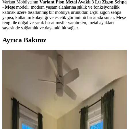
Variant Mobilya'nın
Variant Pion Metal Ayaklı 3 Lü Zigon Sehpa
- Meşe
modeli, modern yaşam alanlarına şıklık ve fonksiyonellik
katmak üzere tasarlanmış bir mobilya ürünüdür. Üçlü zigon sehpa
yapısı, kullanım kolaylığı ve estetik görünümü bir arada sunar. Meşe
rengi ile doğal ve sıcak bir atmosfer yaratırken, metal ayakları
sayesinde sağlamlık ve dayanıklılık sağlar.
Ayrıca Bakınız
Koltuk ve Aksesuar Sandalyelerde Renk Uyumu ve
Dekorasyonda Görsel Denge Sağlama Yöntemleri
Koltuk ve aksesuar sandalyelerde renk uyumsuzluğu görsel rekabete
yol açabilir. Halı, perde, yastık ve mobilya yerleşimi ile renkler
dengelenerek mekanın estetik bütünlüğü sağlanır.
Ev Dekorasyonunda Denge ve Fonksiyonellik: Renk
Uyumu, Mobilya Yerleşimi ve Estetik İncelemesi
Reddit tartışması üzerinden ev dekorasyonunda renk uyumu,
mobilya yerleşimi ve aksesuar dengesi gibi unsurların yaşam
alanlarının estetik ve fonksiyonelliğini nasıl etkilediği inceleniyor.