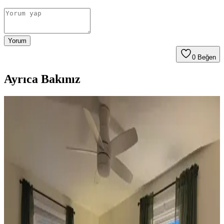
Yorum
0
Beğen
Ayrıca Bakınız
Koltuk ve Aksesuar Sandalyelerde Renk Uyumu ve
Dekorasyonda Görsel Denge Sağlama Yöntemleri
Koltuk ve aksesuar sandalyelerde renk uyumsuzluğu görsel rekabete
yol açabilir. Halı, perde, yastık ve mobilya yerleşimi ile renkler
dengelenerek mekanın estetik bütünlüğü sağlanır.
Ev Dekorasyonunda Denge ve Fonksiyonellik: Renk
Uyumu, Mobilya Yerleşimi ve Estetik İncelemesi
Reddit tartışması üzerinden ev dekorasyonunda renk uyumu,
mobilya yerleşimi ve aksesuar dengesi gibi unsurların yaşam