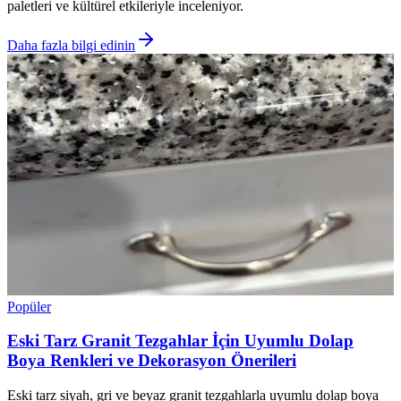
paletleri ve kültürel etkileriyle inceleniyor.
Daha fazla bilgi edinin
Popüler
Eski Tarz Granit Tezgahlar İçin Uyumlu Dolap
Boya Renkleri ve Dekorasyon Önerileri
Eski tarz siyah, gri ve beyaz granit tezgahlarla uyumlu dolap boya