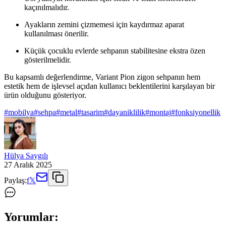
kaçınılmalıdır.
Ayakların zemini çizmemesi için kaydırmaz aparat
kullanılması önerilir.
Küçük çocuklu evlerde sehpanın stabilitesine ekstra özen
gösterilmelidir.
Bu kapsamlı değerlendirme, Variant Pion zigon sehpanın hem
estetik hem de işlevsel açıdan kullanıcı beklentilerini karşılayan bir
ürün olduğunu gösteriyor.
#
mobilya
#
sehpa
#
metal
#
tasarim
#
dayaniklilik
#
montaj
#
fonksiyonellik
Hülya Saygılı
27 Aralık 2025
Paylaş:
f
𝕏
Yorumlar: