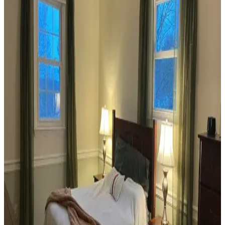
alanlarının estetik ve fonksiyonelliğini nasıl etkilediği inceleniyor.
Veranda Dekorasyonunda Bitki Seçimi, Aydınlatma
ve Mobilya Düzenlemeleriyle Estetik İyileştirme
Yöntemleri
Veranda dekorasyonunda bitkiler, halılar, aydınlatma ve mobilyaların
uyumlu kullanımı mekânı daha davetkâr ve fonksiyonel kılar. Doğru
seçimler verandanın atmosferini ve dış görünümünü güçlendirir.
Habitat'tan İkinci El Mobilya Alımı ve Ev
Dekorasyonunda Stil Oluşturma Yöntemleri
Habitat mağazalarından ikinci el mobilya alımı, ekonomik ve özgün
dekorasyon için fırsatlar sunar. Doğru seçim, temizlik ve stil
oluşturma evin atmosferini belirler.
Teal Renkli Sandalyenin Halı ve Dolapla
Uyumunda Renk Tonları ve Aksesuarların Rolü
Teal renkli sandalyenin halı ve dolapla uyumu, doğru renk tonları ve
aksesuar seçimiyle sağlanır. Halıdaki mavi-yeşil alt tonlar ve sıcak
ahşap dolap, teal rengini öne çıkarır, aksesuarlar ise denge oluşturur.