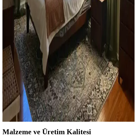
Yan Sehpa Boyama Renk Seçenekleri ve
Dekorasyon Uyumu İçin Rehber
Yan sehpa boyamada renk seçimi, mobilya ve dekorasyon uyumu
açısından önemlidir. Koyu tonlar, sıcak renkler ve doğal ahşap
görünümü seçenekleriyle estetik sonuçlar elde edilir.
Ev Kütüphanesi Yenileme: Renk, Dekorasyon ve
Konforun Dengeli Buluşması
Ev kütüphanesi yenilemesinde renklerin rahatlatıcı etkisi, kişisel
dekoratif öğeler ve konforlu mobilyalar ön plandadır. Tavan boyama
ve raf düzeni mekânın atmosferini zenginleştirir.
Yatak Odası Düzeni ve Dekorasyonunda Doğru
Yerleşim ve Tasarım İpuçları
Yatak odasında doğru mobilya yerleşimi, renk uyumu, aydınlatma
ve kişisel dokunuşlarla mekanın fonksiyonelliği ve estetiği artırılır.
Bu ipuçlarıyla odanız daha dengeli ve sıcak bir hale gelir.
Malzeme ve Üretim Kalitesi