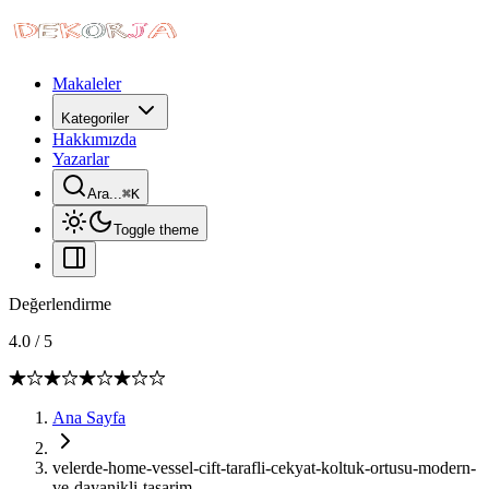
Makaleler
Kategoriler
Hakkımızda
Yazarlar
Ara...
⌘
K
Toggle theme
Değerlendirme
4.0
/
5
Ana Sayfa
velerde-home-vessel-cift-tarafli-cekyat-koltuk-ortusu-modern-
ve-dayanikli-tasarim