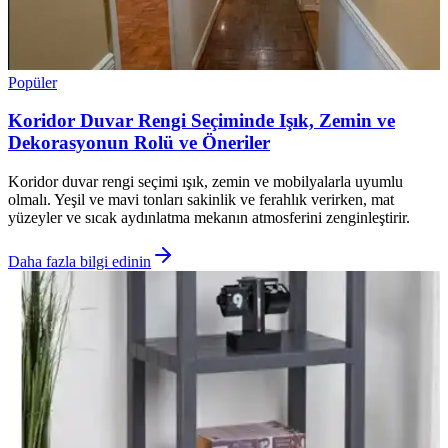
Popüler
Koridor Duvar Rengi Seçiminde Işık, Zemin ve
Dekorasyonun Rolü ve Öneriler
Koridor duvar rengi seçimi ışık, zemin ve mobilyalarla uyumlu
olmalı. Yeşil ve mavi tonları sakinlik ve ferahlık verirken, mat
yüzeyler ve sıcak aydınlatma mekanın atmosferini zenginleştirir.
Daha fazla bilgi edinin