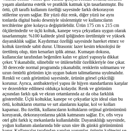
yaşam alanlarına estetik ve pratiklik katmak için tasarlanmıştır. Bu
örtü, çift taraflı kullanım özelliği sayesinde farklı dekorasyon
stillerine uyum sağlar. Bir yüzü düz renk, diğer yüzü ise aynı
tonlarda digital baskı deseniyle süslenmiştir ve kullanıcıların
tercihlerine göre kolayca değiştirilebilir. Ürün 175 cm x 215 cm
ölçülerindedir ve üçlü koltuk, kanepe veya çekyatlara uygun olarak
tasarlanmıştır. %100 kalitede şönil ipliğinden üretilmiştir ve yüksek
dayanıklılık sağlar. Kaydırmaz özelliği sayesinde hareket etmez ve
koltuk üzerinde sabit durur. Ultrasonic lazer kesim teknolojisi ile
üretilmiş olup, tüm kenarları iplik atmaz. Kumaşın dokusu,
kullanıcılar tarafından beğenilen kalın ve güzel yapısıyla dikkat
çeker. Yıkanabilir, silinebilir ve ütülenebilir özellikleriyle öne çıkar.
30 derecede normal programda yıkanabilir, renklerin solmaması ve
uzun ömürlü görünüm için uygun bakım talimatlarına uyulmalıdır.
Renkli ve canlı görüntüsü sayesinde, ürünün görsel çekiciliği
korunur. Ayrıca, antibakteriyel yapısı ile hijyen standartlarını karşılar
ve dezenfekte edilmesi oldukça kolaydır. Renk ve görünüm
açısından farklı ışık ve ekran ortamlarında az da olsa farklılık
gösterebilir. Üçlü koltuklar, kanepe ve çekyatlar için ideal olan bu
örtü, koltukların oturma ve sırt alanlarını kaplar, kol ve kolları
kapamaz. Bu özellik, kullanıcıların koltukların orijinal görünümünü
koruyarak, dekorasyonlarına şıklık katmasını sağlar. Ev, ofis veya
otel gibi farklı iç mekanlarda kullanılabilir. Dayanıklılığı sayesinde,
yoğun kullanım alanlarında bile uzun süre ilk günkü görünümünü
korur. Kullanıcılar tarafından yapılan yorumlar, ürünün kalitesini ve