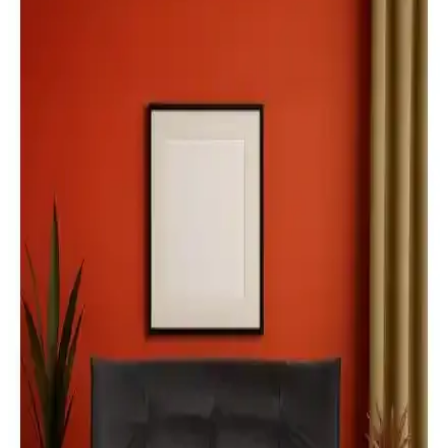
tasarım açısından öne çıkıyor. Her iki ürün de kolay kurulum ve
konfor sunarken, detaylı özellikleri ve kullanıcı yorumlarıyla farklı
avantajlar sağlıyor.
Tuchmall Koltuk Örtüleri Karşılaştırması: Malzeme,
Uyum ve Kullanıcı Yorumları
İki farklı Tuchmall koltuk örtüsü ürününün malzeme, uyum,
kullanım kolaylığı ve kullanıcı geri bildirimleri detaylı şekilde analiz
edilerek karşılaştırıldı.
Kadife Bambu Çizgili Süngerli Kaymaz Çekyat
Koltuk Örtüsü İncelemesi ve Kullanım Özellikleri
Kadife bambu çizgili çekyat örtüsü, şık tasarımı, kaymaz alt yüzeyi
ve kolay temizlenebilir yapısıyla yaşam alanlarınızı korur ve estetik
katar.
Adarya ve Serstil Marka Baza Altı Hurçları
Karşılaştırması ve En İyi Seçenekler
İki popüler baza altı hurç markası Adarya ve Serstil'in özellikleri,
kullanıcı yorumları ve avantajlarıyla detaylı karşılaştırması. Doğru
seçimi yapmanız için tüm önemli noktalar burada.