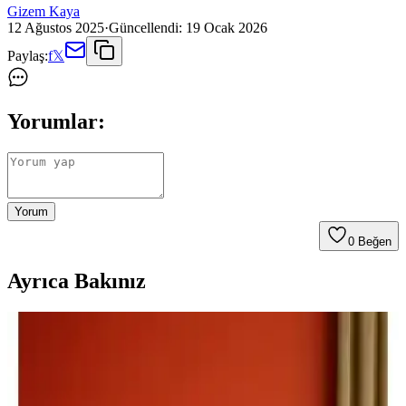
Gizem Kaya
12 Ağustos 2025
·
Güncellendi:
19 Ocak 2026
Paylaş:
f
𝕏
Yorumlar:
Yorum
0
Beğen
Ayrıca Bakınız
Pafu Hippo ve Pafu MİSA Üçlü Yataklı Koltuklar
Karşılaştırması ve Özellikleri
Pafu Hippo ve Pafu MİSA yataklı koltuklar, fonksiyonellik ve