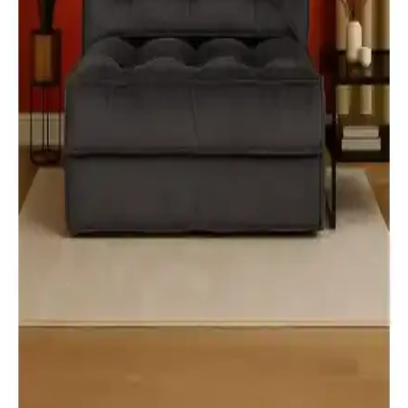
Koltuk Örtüsü Seçenekleri: Miracolo Home ve
Vagonik Royal Karşılaştırması
İki farklı pamuklu koltuk örtüsü setini ve büyük boy örtüyü detaylı
karşılaştırıyoruz. Dayanıklılık, kullanım kolaylığı ve estetik
özellikleriyle ilgili bilgiler içerir.
Pafu Taida İkili Katlanır Yataklı Uzanma Koltuğu
Modern ve Çok Yönlü Tasarım
Pafu Taida, dayanıklı malzemeleri ve ayarlanabilir sırt desteğiyle
konfor ve şıklığı bir arada sunan çok yönlü bir koltuk. Renk
seçenekleriyle her tarzı tamamlar, uzun ömürlü kullanım sağlar.
Koltuk Örtüsü Karşılaştırması: Pamuklu ve Şönil
Modellerin Özellikleri ve Kullanım Avantajları
İki farklı koltuk örtüsü modeli, pamuklu ve şönil kumaşların
özellikleri, boyutları ve kullanım avantajlarıyla detaylı şekilde
karşılaştırıldı. Kalite, dayanıklılık ve kullanım kolaylığı öne çıkıyor.
Homedius Mocca: Çift Kişilik Katlanır Yataklı