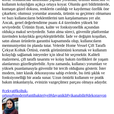
kullanım kolaylığını açıkça ortaya koyar. Olumlu geri bildirimlerde,
kumaşın güzel dokusu, renklerin canlılığı ve kaydırmaz özellik öne
çıkarken; olumsuz yorumlar arasında, ürünün su geçirmez olmaması
ve bazı kullanıcıların beklentilerini tam karşılamaması yer alır.
Ancak, genel değerlendirme puanı 4.4 üzerinden yüksek bir
seviyededir. Ürünün fiyatı, kalite ve fonksiyonellik açısından
oldukça makul seviyededir. Satın alma süreci, güvenilir platformlar
üzerinden kolaylıkla gerçekleştirilebilir. İade ve değişim koşulları,
satın alınan ürünlerin garantisi kapsamında olup, kullanıcıların
memnuniyetini ön planda tutar. Velerde Home Vessel Çift Taraflı
Çekyat Koltuk Örtüsü, estetik görünümünü korumak ve kullanım
kolaylığı sağlamak isteyenler için ideal bir seçenektir. Kaliteli
malzemesi, çift taraflı tasarımı ve kolay bakım özellikleri ile yaşam
alanlarınızı güzelleştirebilir. Aynı zamanda, kullanıcı yorumları ve
yüksek puanlamasıyla güvenilir bir tercih olduğunu gösterir. İster
modern, ister klasik dekorasyona sahip evlerde, bu örtü şıklık ve
fonksiyonelliği bir arada sunar. Uzun ömürlü kullanım ve pratik
bakım imkanlarıyla, evinizin vazgeçilmez parçası olmaya adaydır.
#
cekyat
#
koltuk-
ortusu
#
modern
#
antibakteriyel
#
dayanikli
#
yikanabilir
#
dekorasyon