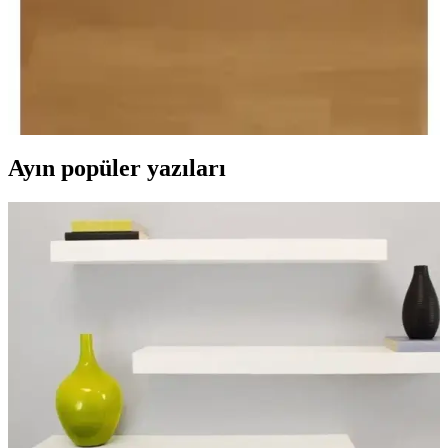
Koltuk, İki Yüzlü Konfor ve Şık Tasarım
Homedius Mocca iki yüzlü konfor sunan hafif dinlenme ünitesi;
çekyat ve yatak fonksiyonlarını tek üniteyle birleştirir. Antrasit gri
mikrofiber kaplama, 75x120 cm koltuk ve 120x190 cm yatak
ölçüleriyle iki kişilik oturma ve uyku alanı sağlar.
Ayın popüler yazıları