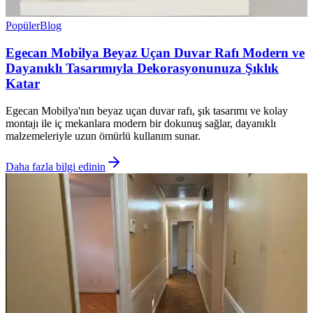
Popüler
Blog
Egecan Mobilya Beyaz Uçan Duvar Rafı Modern ve
Dayanıklı Tasarımıyla Dekorasyonunuza Şıklık
Katar
Egecan Mobilya'nın beyaz uçan duvar rafı, şık tasarımı ve kolay
montajı ile iç mekanlara modern bir dokunuş sağlar, dayanıklı
malzemeleriyle uzun ömürlü kullanım sunar.
Daha fazla bilgi edinin