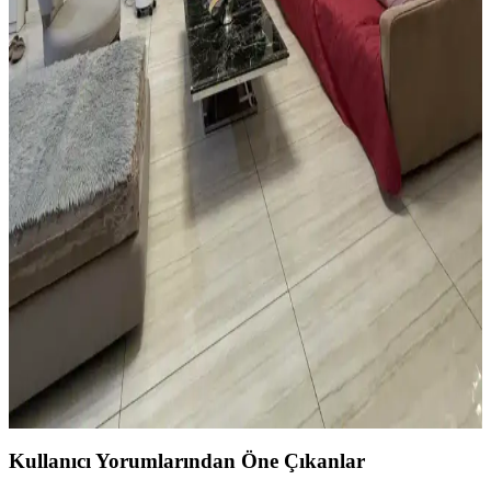
İpuçlarıyla Mekânın Fonksiyonelliğini Artırma
Yatak odasında halı kullanımı mekâna sıcaklık ve fonksiyonellik
katar. Açık renkli halılar, mobilya düzenlemeleri ve bitkilerle odanın
estetiği ve işlevselliği artırılır.
Vintage Yatakların Yatak Odası Düzenine Etkisi ve
Mekâna Uyum Sağlama Yöntemleri
Vintage yatakların mekâna uyumu, boyut ve yerleşim planlaması ile
renk ve dekorasyon uyumu, kişisel tercihlerle dengelenerek yatak
odasında estetik ve fonksiyonellik sağlanır.
Oturma Odası Dekorasyonunda Büyük Mobilya
Değişikliği Olmadan Mekân Yenileme Yöntemleri
Oturma odasında büyük mobilyalar değiştirilmeden halı seçimi,
mobilya örtüleri, aydınlatma, duvar dekorasyonu ve bitkilerle
mekânın sıcaklığı ve estetiği artırılabilir. Katmanlı aydınlatma ve
yumuşak dokular ortamı tamamlar.
Kullanıcı Yorumlarından Öne Çıkanlar