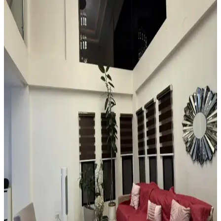
Küçük ve Garip Şekilli Giriş Alanları İçin Dayanıklı
ve Estetik Halı Seçimi Rehberi
Küçük ve garip şekilli girişlerde suya dayanıklı, özel kesim veya
modüler halılarla estetik ve işlevsel çözümler sunulur. Ayakkabı
düzenleyicilerle alan düzeni sağlanır.
Boho Maksimalist Oturma Odası Tasarımında
Bitkiler ve Renklerin Rolü
Boho maksimalist oturma odasında turuncu duvarlar, kültürel
maskeler, canlı bitkiler ve doğru halı seçimiyle sıcak, dengeli ve
estetik bir yaşam alanı oluşturuluyor.
Alan Halısı Seçiminde Mekân Uyumu ve UV
Korumasının Önemi Üzerine Detaylı Rehber
Güneş ışığının zemin üzerindeki zararlarını önlemek için alan halısı
seçimi ve UV engelleyici pencere filmi kullanımı önemlidir. Oval
halılar mekâna uyum sağlar, nemli alanlarda ise suyu tutan tepsiler
tercih edilmelidir.