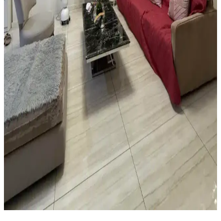
Yatak Odasında Halı Kullanımı ve Dekorasyon
İpuçlarıyla Mekânın Fonksiyonelliğini Artırma
Yatak odasında halı kullanımı mekâna sıcaklık ve fonksiyonellik
katar. Açık renkli halılar, mobilya düzenlemeleri ve bitkilerle odanın
estetiği ve işlevselliği artırılır.
Vintage Yatakların Yatak Odası Düzenine Etkisi ve
Mekâna Uyum Sağlama Yöntemleri
Vintage yatakların mekâna uyumu, boyut ve yerleşim planlaması ile
renk ve dekorasyon uyumu, kişisel tercihlerle dengelenerek yatak
odasında estetik ve fonksiyonellik sağlanır.
Oturma Odası Dekorasyonunda Büyük Mobilya
Değişikliği Olmadan Mekân Yenileme Yöntemleri
Oturma odasında büyük mobilyalar değiştirilmeden halı seçimi,
mobilya örtüleri, aydınlatma, duvar dekorasyonu ve bitkilerle
mekânın sıcaklığı ve estetiği artırılabilir. Katmanlı aydınlatma ve
yumuşak dokular ortamı tamamlar.