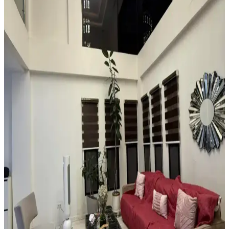
Küçük ve Garip Şekilli Giriş Alanları İçin Dayanıklı
ve Estetik Halı Seçimi Rehberi
Küçük ve garip şekilli girişlerde suya dayanıklı, özel kesim veya
modüler halılarla estetik ve işlevsel çözümler sunulur. Ayakkabı
düzenleyicilerle alan düzeni sağlanır.
Boho Maksimalist Oturma Odası Tasarımında
Bitkiler ve Renklerin Rolü
Boho maksimalist oturma odasında turuncu duvarlar, kültürel
maskeler, canlı bitkiler ve doğru halı seçimiyle sıcak, dengeli ve
estetik bir yaşam alanı oluşturuluyor.
Alan Halısı Seçiminde Mekân Uyumu ve UV
Korumasının Önemi Üzerine Detaylı Rehber
Güneş ışığının zemin üzerindeki zararlarını önlemek için alan halısı
seçimi ve UV engelleyici pencere filmi kullanımı önemlidir. Oval
halılar mekâna uyum sağlar, nemli alanlarda ise suyu tutan tepsiler
tercih edilmelidir.
Yatak Odasında Halı Kullanımı ve Dekorasyon