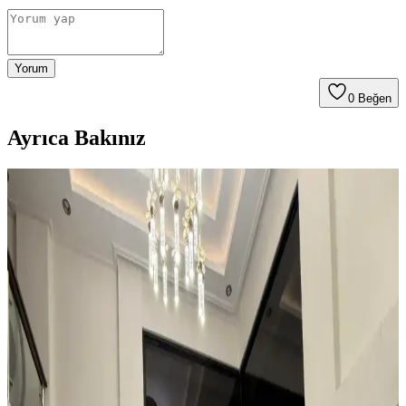
Yorum
0
Beğen
Ayrıca Bakınız
Kahvaltı Köşeleri İçin Sandalye Seçenekleri ve
Dekorasyon İpuçları
Kahvaltı köşelerinde ahşap ve sentetik deri sandalyeler, dayanıklılık
ve temizlik kolaylığı sunar. Minder ve özel tasarım halılarla konfor
ve estetik dengelenir, mekanın atmosferi güçlenir.
Teal Renkli Sandalyenin Halı ve Dolapla
Uyumunda Renk Tonları ve Aksesuarların Rolü
Teal renkli sandalyenin halı ve dolapla uyumu, doğru renk tonları ve
aksesuar seçimiyle sağlanır. Halıdaki mavi-yeşil alt tonlar ve sıcak
ahşap dolap, teal rengini öne çıkarır, aksesuarlar ise denge oluşturur.