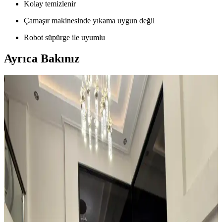
Kolay temizlenir
Çamaşır makinesinde yıkama uygun değil
Robot süpürge ile uyumlu
Ayrıca Bakınız
Kahvaltı Köşeleri İçin Sandalye Seçenekleri ve
Dekorasyon İpuçları
Kahvaltı köşelerinde ahşap ve sentetik deri sandalyeler, dayanıklılık
ve temizlik kolaylığı sunar. Minder ve özel tasarım halılarla konfor
ve estetik dengelenir, mekanın atmosferi güçlenir.
Teal Renkli Sandalyenin Halı ve Dolapla
Uyumunda Renk Tonları ve Aksesuarların Rolü
Teal renkli sandalyenin halı ve dolapla uyumu, doğru renk tonları ve
aksesuar seçimiyle sağlanır. Halıdaki mavi-yeşil alt tonlar ve sıcak
ahşap dolap, teal rengini öne çıkarır, aksesuarlar ise denge oluşturur.