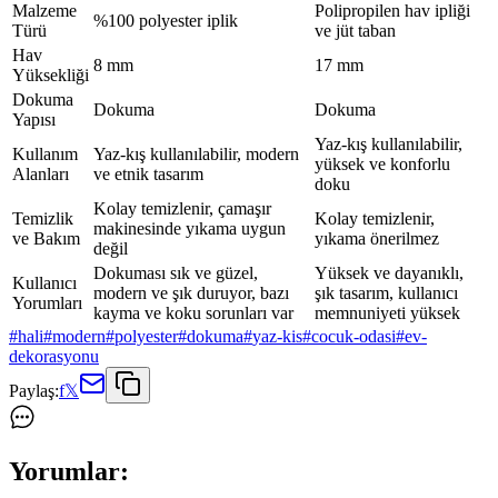
Malzeme
Polipropilen hav ipliği
%100 polyester iplik
Türü
ve jüt taban
Hav
8 mm
17 mm
Yüksekliği
Dokuma
Dokuma
Dokuma
Yapısı
Yaz-kış kullanılabilir,
Kullanım
Yaz-kış kullanılabilir, modern
yüksek ve konforlu
Alanları
ve etnik tasarım
doku
Kolay temizlenir, çamaşır
Temizlik
Kolay temizlenir,
makinesinde yıkama uygun
ve Bakım
yıkama önerilmez
değil
Dokuması sık ve güzel,
Yüksek ve dayanıklı,
Kullanıcı
modern ve şık duruyor, bazı
şık tasarım, kullanıcı
Yorumları
kayma ve koku sorunları var
memnuniyeti yüksek
#
hali
#
modern
#
polyester
#
dokuma
#
yaz-kis
#
cocuk-odasi
#
ev-
dekorasyonu
Paylaş:
f
𝕏
Yorumlar: