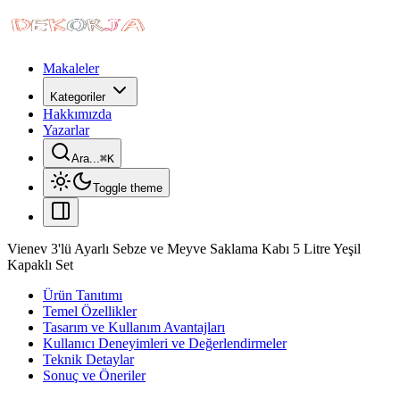
Makaleler
Kategoriler
Hakkımızda
Yazarlar
Ara...
⌘
K
Toggle theme
Vienev 3'lü Ayarlı Sebze ve Meyve Saklama Kabı 5 Litre Yeşil
Kapaklı Set
Ürün Tanıtımı
Temel Özellikler
Tasarım ve Kullanım Avantajları
Kullanıcı Deneyimleri ve Değerlendirmeler
Teknik Detaylar
Sonuç ve Öneriler