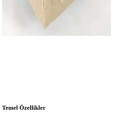
Ezupack 6'lı Tiramisu Kupası Seti 300 cc Plastik
Şeffaf Kapaklı Sunum Kabı
Ezupack 6'lı tiramisu kupası seti, 300 cc hacmi, şeffaf kapakları ve
renkli tasarımıyla mutfakta şıklık ve pratiklik sağlar, geniş kullanım
alanlarıyla öne çıkar.
English Home Carlisa Plastik Saklama Kabı 900 Ml
Amber Renkli ve Vakumlu Kapaklı Pratik Çözüm
900 ml hacimli, vakumlu kapaklı ve canlı turuncu renkli English
Home Carlisa saklama kabı, mutfakta pratiklik ve estetik sunar,
tazeliği korur ve kullanım kolaylığı sağlar.
PRENSES Çeyiz Store Hasır Şifreli Takı Sandığı
Güvenli ve Şık Saklama Çözümü
PRENSES Çeyiz Store'un hasır şifreli takı sandığı, dayanıklı
malzemeleri ve şık tasarımıyla güvenli saklama sağlar, 2 yıl garanti
ile uzun ömürlü kullanım sunar.
Temel Özellikler