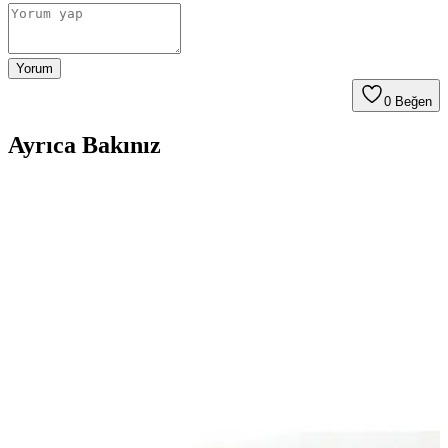
Yorum
0
Beğen
Ayrıca Bakınız
Düğünlerde Menü İmzalarının Saklanması ve
Sergilenmesi İçin Yaratıcı Yöntemler
Düğünlerde menülere atılan imzaların estetik ve anlamlı şekilde
saklanması için çerçeveleme, albüm ve renk uyumu gibi yaratıcı
yöntemler sunulmaktadır. Bu yöntemler anıların korunmasını sağlar.
Pandora Yüzük Kutusu ile Dekorasyonda Şıklık ve
İşlevsellik Bir Arada
Pandora yüzük kutuları, estetik ve fonksiyonelliği bir araya getirerek
ev dekorasyonunuza zarif dokunuşlar katıyor. Dayanıklı
malzemeleri ve çeşitli tasarımlarıyla her tarzda yaşam alanına uyum