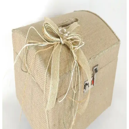
Nacarev ve Serstil Baza Hurçları Karşılaştırması:
Hangi Ürün Daha Uygun
Nacarev ve Serstil hurçları, evde düzen ve saklama çözümleri sunar.
Her iki ürünün özellikleri, kullanım alanları ve kullanıcı
yorumlarıyla en uygun seçeneği belirleyin.
Paşabahçe Puding Saklama Kabı ile Şık ve
Fonksiyonel Mutfak Çözümleri
Paşabahçe puding saklama kabı, estetik ve dayanıklı cam yapısı ile
mutfaklarda çok amaçlı kullanım ve şık sunum imkanı sağlar, düzen
ve hijyen sunar.
Ece Metal Ekmek Sepeti: Dayanıklı ve Şık Mutfak
Saklama Çözümü
Ece Metal Ekmek Sepeti, dayanıklı metal yapısı ve şık tasarımıyla
mutfaklarda hijyenik ve düzenli saklama sağlar. Geniş hacmiyle
günlük ihtiyaçlara uygun, kolay temizlenebilir ve modern görünüm
sunar.