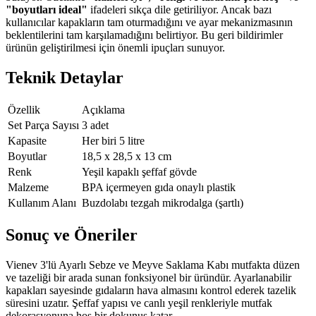
"boyutları ideal"
ifadeleri sıkça dile getiriliyor. Ancak bazı
kullanıcılar kapakların tam oturmadığını ve ayar mekanizmasının
beklentilerini tam karşılamadığını belirtiyor. Bu geri bildirimler
ürünün geliştirilmesi için önemli ipuçları sunuyor.
Teknik Detaylar
Özellik
Açıklama
Set Parça Sayısı
3 adet
Kapasite
Her biri 5 litre
Boyutlar
18,5 x 28,5 x 13 cm
Renk
Yeşil kapaklı şeffaf gövde
Malzeme
BPA içermeyen gıda onaylı plastik
Kullanım Alanı
Buzdolabı tezgah mikrodalga (şartlı)
Sonuç ve Öneriler
Vienev 3'lü Ayarlı Sebze ve Meyve Saklama Kabı mutfakta düzen
ve tazeliği bir arada sunan fonksiyonel bir üründür. Ayarlanabilir
kapakları sayesinde gıdaların hava almasını kontrol ederek tazelik
süresini uzatır. Şeffaf yapısı ve canlı yeşil renkleriyle mutfak
dekorasyonuna hoş bir dokunuş katar.