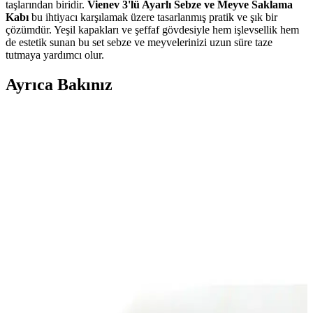
taşlarından biridir.
Vienev 3'lü Ayarlı Sebze ve Meyve Saklama
Kabı
bu ihtiyacı karşılamak üzere tasarlanmış pratik ve şık bir
çözümdür. Yeşil kapakları ve şeffaf gövdesiyle hem işlevsellik hem
de estetik sunan bu set sebze ve meyvelerinizi uzun süre taze
tutmaya yardımcı olur.
Ayrıca Bakınız
Düğünlerde Menü İmzalarının Saklanması ve
Sergilenmesi İçin Yaratıcı Yöntemler
Düğünlerde menülere atılan imzaların estetik ve anlamlı şekilde
saklanması için çerçeveleme, albüm ve renk uyumu gibi yaratıcı
yöntemler sunulmaktadır. Bu yöntemler anıların korunmasını sağlar.
Pandora Yüzük Kutusu ile Dekorasyonda Şıklık ve
İşlevsellik Bir Arada
Pandora yüzük kutuları, estetik ve fonksiyonelliği bir araya getirerek
ev dekorasyonunuza zarif dokunuşlar katıyor. Dayanıklı
malzemeleri ve çeşitli tasarımlarıyla her tarzda yaşam alanına uyum
sağlar.