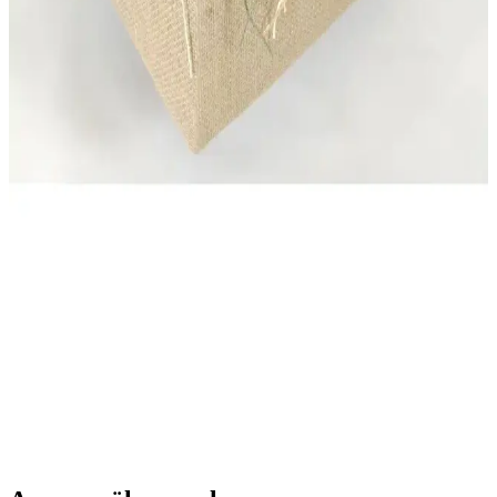
Ezupack 6'lı Tiramisu Kupası Seti 300 cc Plastik
Şeffaf Kapaklı Sunum Kabı
Ezupack 6'lı tiramisu kupası seti, 300 cc hacmi, şeffaf kapakları ve
renkli tasarımıyla mutfakta şıklık ve pratiklik sağlar, geniş kullanım
alanlarıyla öne çıkar.
English Home Carlisa Plastik Saklama Kabı 900 Ml
Amber Renkli ve Vakumlu Kapaklı Pratik Çözüm
900 ml hacimli, vakumlu kapaklı ve canlı turuncu renkli English
Home Carlisa saklama kabı, mutfakta pratiklik ve estetik sunar,
tazeliği korur ve kullanım kolaylığı sağlar.
PRENSES Çeyiz Store Hasır Şifreli Takı Sandığı
Güvenli ve Şık Saklama Çözümü
PRENSES Çeyiz Store'un hasır şifreli takı sandığı, dayanıklı
malzemeleri ve şık tasarımıyla güvenli saklama sağlar, 2 yıl garanti
ile uzun ömürlü kullanım sunar.