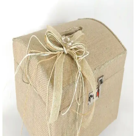
sağlar.
Nacarev ve Serstil Baza Hurçları Karşılaştırması:
Hangi Ürün Daha Uygun
Nacarev ve Serstil hurçları, evde düzen ve saklama çözümleri sunar.
Her iki ürünün özellikleri, kullanım alanları ve kullanıcı
yorumlarıyla en uygun seçeneği belirleyin.
Paşabahçe Puding Saklama Kabı ile Şık ve
Fonksiyonel Mutfak Çözümleri
Paşabahçe puding saklama kabı, estetik ve dayanıklı cam yapısı ile
mutfaklarda çok amaçlı kullanım ve şık sunum imkanı sağlar, düzen
ve hijyen sunar.
Ece Metal Ekmek Sepeti: Dayanıklı ve Şık Mutfak
Saklama Çözümü
Ece Metal Ekmek Sepeti, dayanıklı metal yapısı ve şık tasarımıyla
mutfaklarda hijyenik ve düzenli saklama sağlar. Geniş hacmiyle
günlük ihtiyaçlara uygun, kolay temizlenebilir ve modern görünüm
sunar.