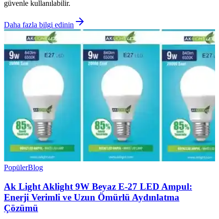
güvenle kullanılabilir.
Daha fazla bilgi edinin
Popüler
Blog
Ak Light Aklight 9W Beyaz E-27 LED Ampul:
Enerji Verimli ve Uzun Ömürlü Aydınlatma
Çözümü