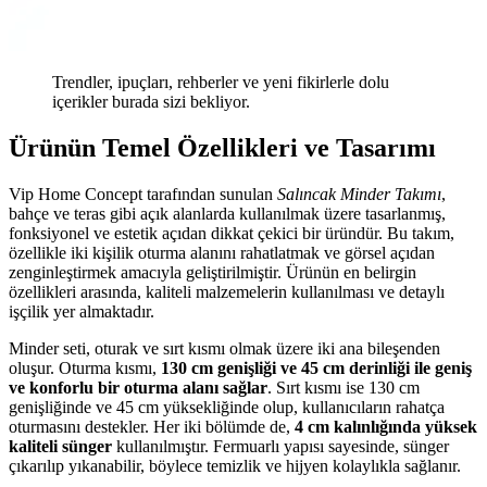
Trendler, ipuçları, rehberler ve yeni fikirlerle dolu
içerikler burada sizi bekliyor.
Ürünün Temel Özellikleri ve Tasarımı
Vip Home Concept tarafından sunulan
Salıncak Minder Takımı
,
bahçe ve teras gibi açık alanlarda kullanılmak üzere tasarlanmış,
fonksiyonel ve estetik açıdan dikkat çekici bir üründür. Bu takım,
özellikle iki kişilik oturma alanını rahatlatmak ve görsel açıdan
zenginleştirmek amacıyla geliştirilmiştir. Ürünün en belirgin
özellikleri arasında, kaliteli malzemelerin kullanılması ve detaylı
işçilik yer almaktadır.
Minder seti, oturak ve sırt kısmı olmak üzere iki ana bileşenden
oluşur. Oturma kısmı,
130 cm genişliği ve 45 cm derinliği ile geniş
ve konforlu bir oturma alanı sağlar
. Sırt kısmı ise 130 cm
genişliğinde ve 45 cm yüksekliğinde olup, kullanıcıların rahatça
oturmasını destekler. Her iki bölümde de,
4 cm kalınlığında yüksek
kaliteli sünger
kullanılmıştır. Fermuarlı yapısı sayesinde, sünger
çıkarılıp yıkanabilir, böylece temizlik ve hijyen kolaylıkla sağlanır.