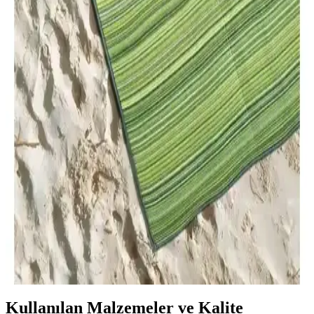
50 Lt Karşılaştırması Özellikler ve Kullanım
Bu karşılaştırmada Beyaz Pomza 5 Lt ile Akıllı Toprak Torf 50 Lt
arasındaki gözenekli yapı, su tutma-drenaj dengesi, pH ve içerik
farkları verilerle ele alınır; kullanım alanları ve kullanıcı yorumlarıyla
her iki ürünün avantajları ve sınırlılıkları özetlenir.
Gölge Alanlarda Fonksiyonel ve Estetik Kullanım
Önerileri ile Mekan Planlama
Gölge alanlar, doğru bitki seçimi ve tasarım önerileriyle estetik ve
kullanışlı mekanlara dönüşebilir. Sıcak küvet, dinlenme köşeleri ve
gölge bahçeleri bu alanların potansiyelini artırır.
Konfor Halı Katlanabilir ve Savana 8812: Çok
Amaçlı Plaj ve Piknik Halıları İncelemesi
İki farklı konfor halısı modeli, dayanıklılık, kullanım alanları ve
taşıma kolaylığı açısından detaylı analiz edilerek karşılaştırıldı.
Ürünlerin özellikleri ve kullanıcı deneyimleri özetleniyor.
Kullanılan Malzemeler ve Kalite