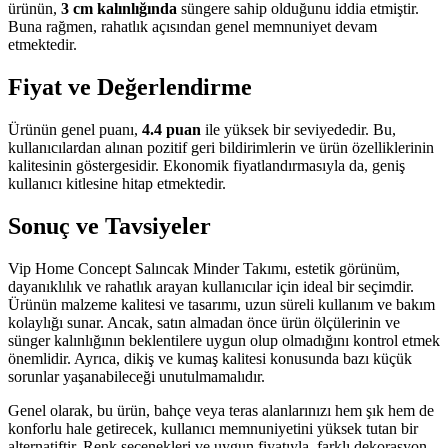
ürünün,
3 cm kalınlığında
süngere sahip olduğunu iddia etmiştir.
Buna rağmen, rahatlık açısından genel memnuniyet devam
etmektedir.
Fiyat ve Değerlendirme
Ürünün genel puanı,
4.4 puan
ile yüksek bir seviyededir. Bu,
kullanıcılardan alınan pozitif geri bildirimlerin ve ürün özelliklerinin
kalitesinin göstergesidir. Ekonomik fiyatlandırmasıyla da, geniş
kullanıcı kitlesine hitap etmektedir.
Sonuç ve Tavsiyeler
Vip Home Concept Salıncak Minder Takımı, estetik görünüm,
dayanıklılık ve rahatlık arayan kullanıcılar için ideal bir seçimdir.
Ürünün malzeme kalitesi ve tasarımı, uzun süreli kullanım ve bakım
kolaylığı sunar. Ancak, satın almadan önce ürün ölçülerinin ve
sünger kalınlığının beklentilere uygun olup olmadığını kontrol etmek
önemlidir. Ayrıca, dikiş ve kumaş kalitesi konusunda bazı küçük
sorunlar yaşanabileceği unutulmamalıdır.
Genel olarak, bu ürün, bahçe veya teras alanlarınızı hem şık hem de
konforlu hale getirecek, kullanıcı memnuniyetini yüksek tutan bir
alternatiftir. Renk seçenekleri ve uygun fiyatıyla, farklı dekorasyon