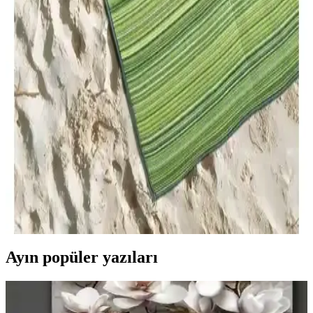
arasındaki gözenekli yapı, su tutma-drenaj dengesi, pH ve içerik
farkları verilerle ele alınır; kullanım alanları ve kullanıcı yorumlarıyla
her iki ürünün avantajları ve sınırlılıkları özetlenir.
Gölge Alanlarda Fonksiyonel ve Estetik Kullanım
Önerileri ile Mekan Planlama
Gölge alanlar, doğru bitki seçimi ve tasarım önerileriyle estetik ve
kullanışlı mekanlara dönüşebilir. Sıcak küvet, dinlenme köşeleri ve
gölge bahçeleri bu alanların potansiyelini artırır.
Konfor Halı Katlanabilir ve Savana 8812: Çok
Amaçlı Plaj ve Piknik Halıları İncelemesi
İki farklı konfor halısı modeli, dayanıklılık, kullanım alanları ve
taşıma kolaylığı açısından detaylı analiz edilerek karşılaştırıldı.
Ürünlerin özellikleri ve kullanıcı deneyimleri özetleniyor.
Ayın popüler yazıları