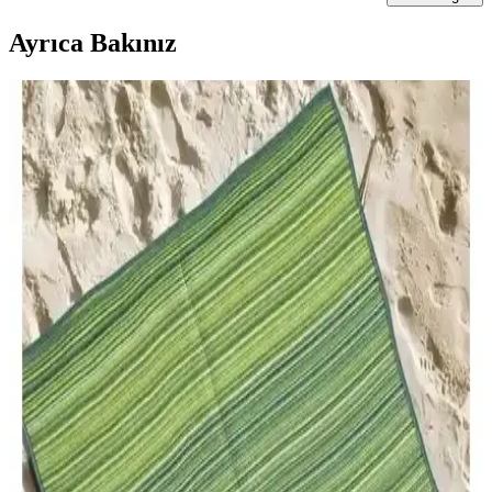
Ayrıca Bakınız
Bahçe ve Balkon İçin En İyi Oturma Takımları
Karşılaştırması ve Seçim Rehberi
İki popüler bahçe oturma takımı EVDEMO Deniz ve Monalin
Home Garden Elite'in özelliklerini, kullanıcı yorumlarını ve
karşılaştırmasını detaylı inceledik, doğru seçim yapmanız için
rehberlik sağlıyoruz.
Caretta Home ve Konfor Halı Savana 8805
Karşılaştırması Plaj ve Açık Alan Kullanımı İçin En
İyi Seçenekler
Caretta Home ve Konfor Halı Savana 8805, hafif ve dayanıklı, çok
amaçlı plaj halılarıdır. Her ikisi de kolay taşınabilir ve temizliği
pratiktir, farklı özellikleriyle kullanıcıların tercihini belirliyor.
Stilmax 24V 5AH 2000W Çift Akülü Dal Kesme
Testere ile Güçlü ve Pratik Bahçe Kesim Çözümü