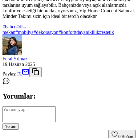
tarzlarına uyum sağlayabilir. Bahçenizde veya açık alanlarınızda
konfor ve estetiği bir arada arıyorsanız, Vip Home Concept Salıncak
Minder Takımı sizin için ideal bir tercih olacaktır.
#
bahce
#
dis-
mekan
#
mobilya
#
dekorasyon
#
konfor
#
dayaniklilik
#
estetik
Feral Yılmaz
19 Haziran 2025
Paylaş:
f
𝕏
Yorumlar:
Yorum
0
Beğen