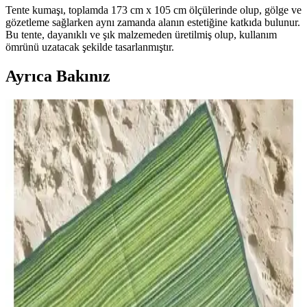
Tente kumaşı, toplamda 173 cm x 105 cm ölçülerinde olup, gölge ve
gözetleme sağlarken aynı zamanda alanın estetiğine katkıda bulunur.
Bu tente, dayanıklı ve şık malzemeden üretilmiş olup, kullanım
ömrünü uzatacak şekilde tasarlanmıştır.
Ayrıca Bakınız
Bahçe ve Balkon İçin En İyi Oturma Takımları
Karşılaştırması ve Seçim Rehberi
İki popüler bahçe oturma takımı EVDEMO Deniz ve Monalin
Home Garden Elite'in özelliklerini, kullanıcı yorumlarını ve
karşılaştırmasını detaylı inceledik, doğru seçim yapmanız için
rehberlik sağlıyoruz.
Caretta Home ve Konfor Halı Savana 8805
Karşılaştırması Plaj ve Açık Alan Kullanımı İçin En
İyi Seçenekler
Caretta Home ve Konfor Halı Savana 8805, hafif ve dayanıklı, çok
amaçlı plaj halılarıdır. Her ikisi de kolay taşınabilir ve temizliği
pratiktir, farklı özellikleriyle kullanıcıların tercihini belirliyor.