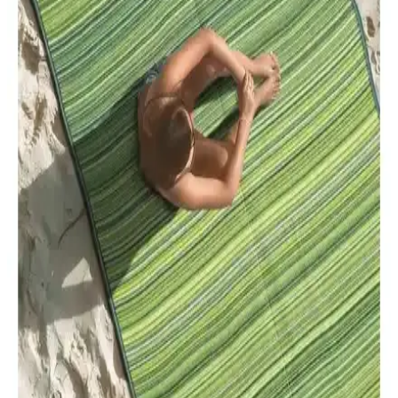
Güçlü 2000W motor ve çift 24V akü ile uzun süreli ve kolay bahçe
kesimleri sağlayan Stilmax dal testeresi, ergonomik tasarımı ve
güvenlik özellikleriyle öne çıkar.
Plastik Piknik Hasırları Karşılaştırması 180x270 ve
180x380 cm Modelleri
İki farklı boyutta plastik piknik hasırını detaylı karşılaştırıyoruz.
Uzun ömür, kullanım alanları ve kullanıcı yorumlarıyla ilgili bilgiler
içerir.
Mandella Zeugma 70x120 Golf Koltuk ve Masa
Takımı: Estetik ve Dayanıklı Dış Mekan Mobilyası
Mandella Zeugma 70x120 Golf Koltuk ve masa takımı, dayanıklı
malzeme ve şık tasarımıyla iç ve dış mekanlarda ideal kullanım
sunar, uzun ömür ve kolay bakım sağlar.
Toru Bahçe Beyaz Pomza 5 Lt ile Akıllı Toprak Torf
50 Lt Karşılaştırması Özellikler ve Kullanım
Bu karşılaştırmada Beyaz Pomza 5 Lt ile Akıllı Toprak Torf 50 Lt