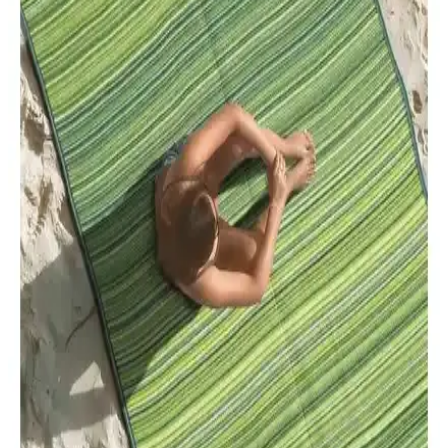
Stilmax 24V 5AH 2000W Çift Akülü Dal Kesme
Testere ile Güçlü ve Pratik Bahçe Kesim Çözümü
Güçlü 2000W motor ve çift 24V akü ile uzun süreli ve kolay bahçe
kesimleri sağlayan Stilmax dal testeresi, ergonomik tasarımı ve
güvenlik özellikleriyle öne çıkar.
Plastik Piknik Hasırları Karşılaştırması 180x270 ve
180x380 cm Modelleri
İki farklı boyutta plastik piknik hasırını detaylı karşılaştırıyoruz.
Uzun ömür, kullanım alanları ve kullanıcı yorumlarıyla ilgili bilgiler
içerir.
Mandella Zeugma 70x120 Golf Koltuk ve Masa
Takımı: Estetik ve Dayanıklı Dış Mekan Mobilyası
Mandella Zeugma 70x120 Golf Koltuk ve masa takımı, dayanıklı
malzeme ve şık tasarımıyla iç ve dış mekanlarda ideal kullanım
sunar, uzun ömür ve kolay bakım sağlar.
Toru Bahçe Beyaz Pomza 5 Lt ile Akıllı Toprak Torf