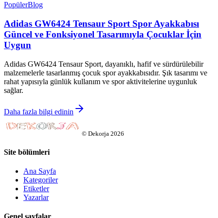
Popüler
Blog
Adidas GW6424 Tensaur Sport Spor Ayakkabısı
Güncel ve Fonksiyonel Tasarımıyla Çocuklar İçin
Uygun
Adidas GW6424 Tensaur Sport, dayanıklı, hafif ve sürdürülebilir
malzemelerle tasarlanmış çocuk spor ayakkabısıdır. Şık tasarımı ve
rahat yapısıyla günlük kullanım ve spor aktivitelerine uygunluk
sağlar.
Daha fazla bilgi edinin
©
Dekorja
2026
Site bölümleri
Ana Sayfa
Kategoriler
Etiketler
Yazarlar
Genel sayfalar