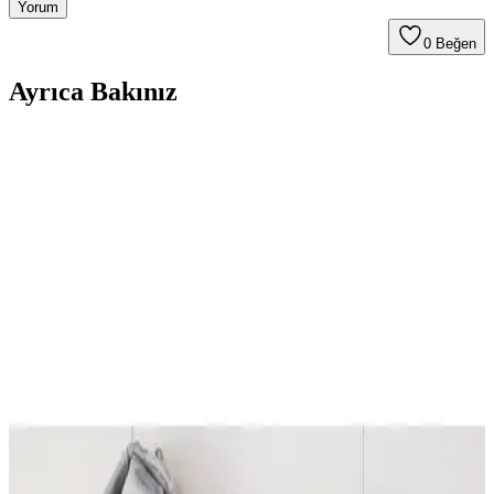
Yorum
0
Beğen
Ayrıca Bakınız
Banyo Paspası Seçiminde Siyah ve Beyaz Renklerin
Avantajları ve Dezavantajları
Banyo paspası seçimi, renklerin estetik ve fonksiyonel avantajlarıyla
temizlik ve güvenlik faktörlerini içerir. Siyah ve beyaz paspasların
avantajları, dezavantajları ve kullanım alışkanlıkları detaylıca
incelenir.
Herbert Weber Oval Koko Paspas ve Koko Coco
Halı Kapı Önü Paspas Karşılaştırması
Herbert Weber Oval Koko Paspas ve Koko Coco Halı Kapı Önü
Paspas ürünleri, malzeme, boyut ve kullanıcı deneyimleriyle
karşılaştırılıyor, kaymaz özellikleri ve tasarımlarıyla öne çıkıyor.
Banyo Dekorasyonunda Şıklık ve Güvenlik İçin