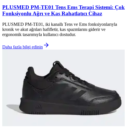
PLUSMED PM-TE01 Tens Ems Terapi Sistemi: Çok
Fonksiyonlu Ağrı ve Kas Rahatlatıcı Cihaz
PLUSMED PM-TE01, iki kanallı Tens ve Ems fonksiyonlarıyla
kronik ve akut ağrıları hafifletir, kas spazmlarını giderir ve
ergonomik tasarımıyla kullanıcı dostudur.
Daha fazla bilgi edinin