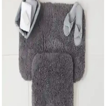
Uygun Banyo Paspası Seçenekleri
Modern ve güvenli banyo paspaslarıyla şık bir banyo ortamı yaratın.
Su geçirmez, kaymaz ve çeşitli renk seçenekleriyle banyonuza
uygun paspasları keşfedin.
Balat Halı Banyo Paspası Setleri Karşılaştırması ve
Kullanıcı Yorumları
Balat Halı'nın 2'li ve 3'lü banyo paspası setleri, kaymaz taban ve
yumuşak polyester dokusuyla dikkat çekiyor. Kullanıcı yorumlarıyla
öne çıkan ürünler, estetik ve kullanım kolaylığı sağlıyor.
Olunca Dezenfektan Havuzlu Kapı Önü Hijyen
Paspasının Özellikleri ve Kullanım Alanları
Olunca Dezenfektan Havuzlu Kapı Önü Hijyen Paspası PVC
tabanlıdır, kaymaz yüzeyiyle güvenli konum sağlar. Havuzlu yapısı
dezenfektanlı sıvıyı köpük halinde ayak tabanına ulaştırır ve
temizliği hızlı dayanıklı malzeme kullanıma uygundur.
Fiat Linea İçin Özel Halı Paspaslar: Dayanıklı ve
Uygun Fiyatlı Seçenekler