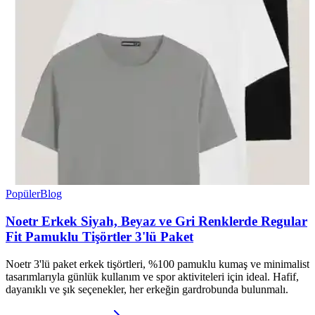
Popüler
Blog
Noetr Erkek Siyah, Beyaz ve Gri Renklerde Regular
Fit Pamuklu Tişörtler 3'lü Paket
Noetr 3'lü paket erkek tişörtleri, %100 pamuklu kumaş ve minimalist
tasarımlarıyla günlük kullanım ve spor aktiviteleri için ideal. Hafif,
dayanıklı ve şık seçenekler, her erkeğin gardrobunda bulunmalı.