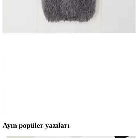
Fiat Linea için tasarlanmış halı paspaslar, dayanıklı malzeme ve
kolay montajıyla aracınızı korurken, estetik görünüm sağlar.
Malzeme kalitesi ve kullanım ömrü göz önüne alınmalı.
Roborock S8 Serisi için 2'li Mop Fiber Paspas Seti
İncelemesi ve Uyum Notları
Roborock S8 ailesiyle uyumlu iki adet mop fiber bez paspas setini
inceleyen bu analiz, yüksek kaliteli mikrofiber malzeme ile temizliği
artırmayı ve uyumsal sınırlamaları kullanıcı geri bildirimleriyle
değerlendirmeyi amaçlar.
Madame Coco Sheep Banyo Paspası Estetik ve
Fonksiyonellik Sunan Modern Tasarım
Madame Coco'nun Sheep serisi banyo paspası, geniş ölçüleri ve
kaymaz tabanı ile güvenli ve şık bir kullanım sağlar, dayanıklı
polyester malzemesiyle uzun ömürlüdür.
Ayın popüler yazıları