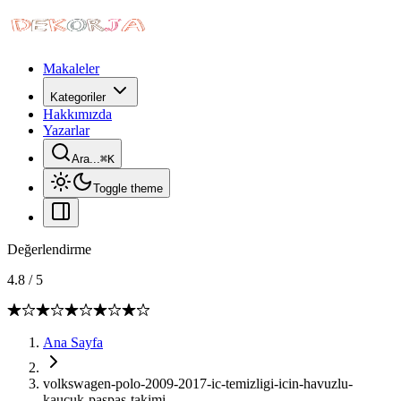
Makaleler
Kategoriler
Hakkımızda
Yazarlar
Ara...
⌘
K
Toggle theme
Değerlendirme
4.8
/
5
Ana Sayfa
volkswagen-polo-2009-2017-ic-temizligi-icin-havuzlu-
kaucuk-paspas-takimi