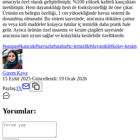
amacıyla özel olarak geliştirilmiştir. %100 yüksek kaliteli kauçuktan
üretilmiştir. Hem dayanıklılığı hem de fonksiyonelliği ile öne çıkar.
Ürünün en belirgin özelliği, 1 cm yüksekliğinde havuz sistemi ile
donatılmış olmasıdır. Bu sistem sayesinde, aracınıza dökülen çamur
su veya kirli maddeler kolayca tutulur iç temizlik daha pratik hale
gelir. Ayrıca ürünün özel tasarımı ve kesim çizgileri sayesinde
aracınıza tam uyum sağlar ve kolaylıkla kesilebilir özelliktedir.
#
paspas
#
kaucuk
#
havuzlu
#
araba
#
ic-temizlik
#
dayanikli
#
kolay-kesim
Gizem Kaya
15 Eylül 2025
·
Güncellendi:
19 Ocak 2026
Paylaş:
f
𝕏
Yorumlar: