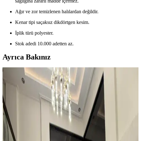
sağlığına zararlı madde içermez.
Ağır ve zor temizlenen halılardan değildir.
Kenar tipi saçaksız dikdörtgen kesim.
İplik türü polyester.
Stok adedi 10.000 adetten az.
Ayrıca Bakınız
Kahvaltı Köşeleri İçin Sandalye Seçenekleri ve
Dekorasyon İpuçları
Kahvaltı köşelerinde ahşap ve sentetik deri sandalyeler, dayanıklılık
ve temizlik kolaylığı sunar. Minder ve özel tasarım halılarla konfor
ve estetik dengelenir, mekanın atmosferi güçlenir.
Teal Renkli Sandalyenin Halı ve Dolapla
Uyumunda Renk Tonları ve Aksesuarların Rolü
Teal renkli sandalyenin halı ve dolapla uyumu, doğru renk tonları ve