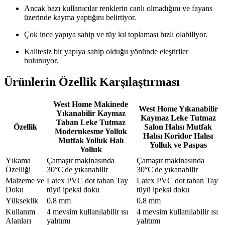
Ancak bazı kullanıcılar renklerin canlı olmadığını ve fayans
üzerinde kayma yaptığını belirtiyor.
Çok ince yapıya sahip ve tüy kıl toplaması hızlı olabiliyor.
Kalitesiz bir yapıya sahip olduğu yönünde eleştiriler
bulunuyor.
Ürünlerin Özellik Karşılaştırması
West Home Makinede
West Home Yıkanabilir
Yıkanabilir Kaymaz
Kaymaz Leke Tutmaz
Taban Leke Tutmaz
Özellik
Salon Halısı Mutfak
Modernkesme Yolluk
Halısı Koridor Halısı
Mutfak Yolluk Halı
Yolluk ve Paspas
Yolluk
Yıkama
Çamaşır makinasında
Çamaşır makinasında
Özelliği
30°C'de yıkanabilir
30°C'de yıkanabilir
Malzeme ve
Latex PVC dot taban Tay
Latex PVC dot taban Tay
Doku
tüyü ipeksi doku
tüyü ipeksi doku
Yükseklik
0,8 mm
0,8 mm
Kullanım
4 mevsim kullanılabilir ısı
4 mevsim kullanılabilir ısı
Alanları
yalıtımı
yalıtımı