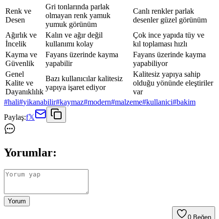
Gri tonlarında parlak
Renk ve
Canlı renkler parlak
olmayan renk yamuk
Desen
desenler güzel görünüm
yumuk görünüm
Ağırlık ve
Kalın ve ağır değil
Çok ince yapıda tüy ve
İncelik
kullanımı kolay
kıl toplaması hızlı
Kayma ve
Fayans üzerinde kayma
Fayans üzerinde kayma
Güvenlik
yapabilir
yapabiliyor
Genel
Kalitesiz yapıya sahip
Bazı kullanıcılar kalitesiz
Kalite ve
olduğu yönünde eleştiriler
yapıya işaret ediyor
Dayanıklılık
var
#
hali
#
yikanabilir
#
kaymaz
#
modern
#
malzeme
#
kullanici
#
bakim
Paylaş:
f
𝕏
Yorumlar:
Yorum
0
Beğen