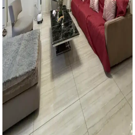
tercih edilmelidir.
Yatak Odasında Halı Kullanımı ve Dekorasyon
İpuçlarıyla Mekânın Fonksiyonelliğini Artırma
Yatak odasında halı kullanımı mekâna sıcaklık ve fonksiyonellik
katar. Açık renkli halılar, mobilya düzenlemeleri ve bitkilerle odanın
estetiği ve işlevselliği artırılır.
Vintage Yatakların Yatak Odası Düzenine Etkisi ve
Mekâna Uyum Sağlama Yöntemleri
Vintage yatakların mekâna uyumu, boyut ve yerleşim planlaması ile
renk ve dekorasyon uyumu, kişisel tercihlerle dengelenerek yatak
odasında estetik ve fonksiyonellik sağlanır.
Oturma Odası Dekorasyonunda Büyük Mobilya
Değişikliği Olmadan Mekân Yenileme Yöntemleri
Oturma odasında büyük mobilyalar değiştirilmeden halı seçimi,
mobilya örtüleri, aydınlatma, duvar dekorasyonu ve bitkilerle
mekânın sıcaklığı ve estetiği artırılabilir. Katmanlı aydınlatma ve
yumuşak dokular ortamı tamamlar.