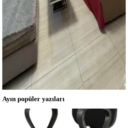
Vintage Yatakların Yatak Odası Düzenine Etkisi ve
Mekâna Uyum Sağlama Yöntemleri
Vintage yatakların mekâna uyumu, boyut ve yerleşim planlaması ile
renk ve dekorasyon uyumu, kişisel tercihlerle dengelenerek yatak
odasında estetik ve fonksiyonellik sağlanır.
Oturma Odası Dekorasyonunda Büyük Mobilya
Değişikliği Olmadan Mekân Yenileme Yöntemleri
Oturma odasında büyük mobilyalar değiştirilmeden halı seçimi,
mobilya örtüleri, aydınlatma, duvar dekorasyonu ve bitkilerle
mekânın sıcaklığı ve estetiği artırılabilir. Katmanlı aydınlatma ve
yumuşak dokular ortamı tamamlar.
Ayın popüler yazıları