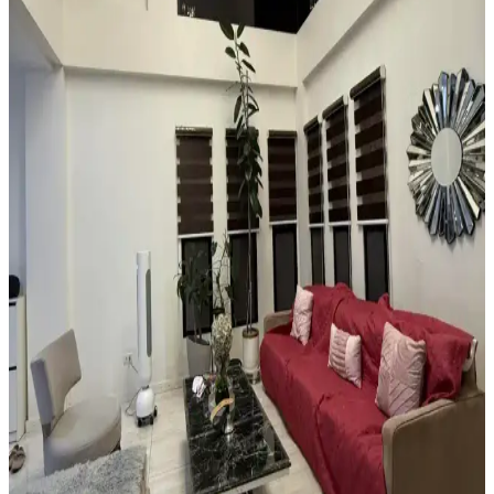
modüler halılarla estetik ve işlevsel çözümler sunulur. Ayakkabı
düzenleyicilerle alan düzeni sağlanır.
Boho Maksimalist Oturma Odası Tasarımında
Bitkiler ve Renklerin Rolü
Boho maksimalist oturma odasında turuncu duvarlar, kültürel
maskeler, canlı bitkiler ve doğru halı seçimiyle sıcak, dengeli ve
estetik bir yaşam alanı oluşturuluyor.
Alan Halısı Seçiminde Mekân Uyumu ve UV
Korumasının Önemi Üzerine Detaylı Rehber
Güneş ışığının zemin üzerindeki zararlarını önlemek için alan halısı
seçimi ve UV engelleyici pencere filmi kullanımı önemlidir. Oval
halılar mekâna uyum sağlar, nemli alanlarda ise suyu tutan tepsiler
tercih edilmelidir.
Yatak Odasında Halı Kullanımı ve Dekorasyon
İpuçlarıyla Mekânın Fonksiyonelliğini Artırma
Yatak odasında halı kullanımı mekâna sıcaklık ve fonksiyonellik
katar. Açık renkli halılar, mobilya düzenlemeleri ve bitkilerle odanın
estetiği ve işlevselliği artırılır.