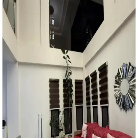
aksesuar seçimiyle sağlanır. Halıdaki mavi-yeşil alt tonlar ve sıcak
ahşap dolap, teal rengini öne çıkarır, aksesuarlar ise denge oluşturur.
Küçük ve Garip Şekilli Giriş Alanları İçin Dayanıklı
ve Estetik Halı Seçimi Rehberi
Küçük ve garip şekilli girişlerde suya dayanıklı, özel kesim veya
modüler halılarla estetik ve işlevsel çözümler sunulur. Ayakkabı
düzenleyicilerle alan düzeni sağlanır.
Boho Maksimalist Oturma Odası Tasarımında
Bitkiler ve Renklerin Rolü
Boho maksimalist oturma odasında turuncu duvarlar, kültürel
maskeler, canlı bitkiler ve doğru halı seçimiyle sıcak, dengeli ve
estetik bir yaşam alanı oluşturuluyor.
Alan Halısı Seçiminde Mekân Uyumu ve UV
Korumasının Önemi Üzerine Detaylı Rehber
Güneş ışığının zemin üzerindeki zararlarını önlemek için alan halısı
seçimi ve UV engelleyici pencere filmi kullanımı önemlidir. Oval
halılar mekâna uyum sağlar, nemli alanlarda ise suyu tutan tepsiler