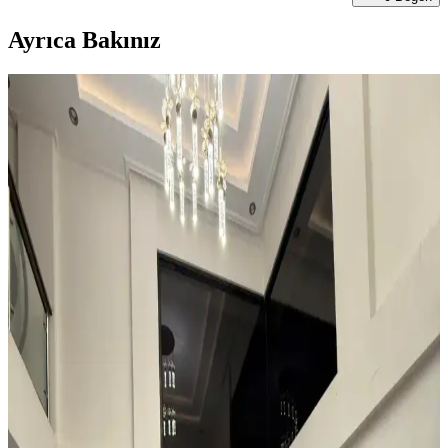
Ayrıca Bakınız
Kahvaltı Köşeleri İçin Sandalye Seçenekleri ve
Dekorasyon İpuçları
Kahvaltı köşelerinde ahşap ve sentetik deri sandalyeler, dayanıklılık
ve temizlik kolaylığı sunar. Minder ve özel tasarım halılarla konfor
ve estetik dengelenir, mekanın atmosferi güçlenir.
Teal Renkli Sandalyenin Halı ve Dolapla
Uyumunda Renk Tonları ve Aksesuarların Rolü
Teal renkli sandalyenin halı ve dolapla uyumu, doğru renk tonları ve
aksesuar seçimiyle sağlanır. Halıdaki mavi-yeşil alt tonlar ve sıcak
ahşap dolap, teal rengini öne çıkarır, aksesuarlar ise denge oluşturur.
Küçük ve Garip Şekilli Giriş Alanları İçin Dayanıklı
ve Estetik Halı Seçimi Rehberi
Küçük ve garip şekilli girişlerde suya dayanıklı, özel kesim veya