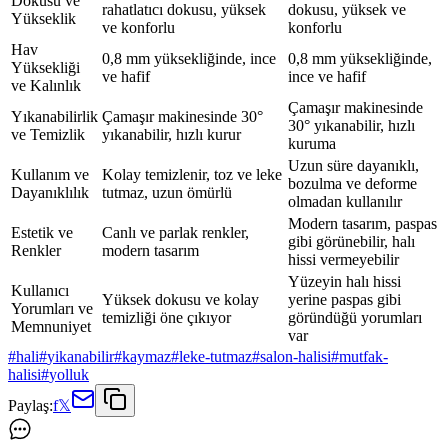
Dokusu ve
rahatlatıcı dokusu, yüksek
dokusu, yüksek ve
Yükseklik
ve konforlu
konforlu
Hav
0,8 mm yüksekliğinde, ince
0,8 mm yüksekliğinde,
Yüksekliği
ve hafif
ince ve hafif
ve Kalınlık
Çamaşır makinesinde
Yıkanabilirlik
Çamaşır makinesinde 30°
30° yıkanabilir, hızlı
ve Temizlik
yıkanabilir, hızlı kurur
kuruma
Uzun süre dayanıklı,
Kullanım ve
Kolay temizlenir, toz ve leke
bozulma ve deforme
Dayanıklılık
tutmaz, uzun ömürlü
olmadan kullanılır
Modern tasarım, paspas
Estetik ve
Canlı ve parlak renkler,
gibi görünebilir, halı
Renkler
modern tasarım
hissi vermeyebilir
Yüzeyin halı hissi
Kullanıcı
Yüksek dokusu ve kolay
yerine paspas gibi
Yorumları ve
temizliği öne çıkıyor
göründüğü yorumları
Memnuniyet
var
#
hali
#
yikanabilir
#
kaymaz
#
leke-tutmaz
#
salon-halisi
#
mutfak-
halisi
#
yolluk
Paylaş:
f
𝕏