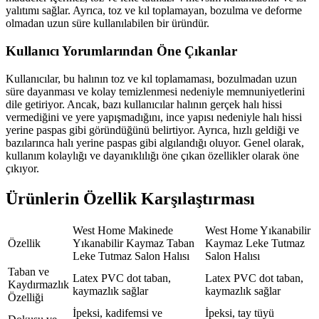
yalıtımı sağlar. Ayrıca, toz ve kıl toplamayan, bozulma ve deforme
olmadan uzun süre kullanılabilen bir üründür.
Kullanıcı Yorumlarından Öne Çıkanlar
Kullanıcılar, bu halının toz ve kıl toplamaması, bozulmadan uzun
süre dayanması ve kolay temizlenmesi nedeniyle memnuniyetlerini
dile getiriyor. Ancak, bazı kullanıcılar halının gerçek halı hissi
vermediğini ve yere yapışmadığını, ince yapısı nedeniyle halı hissi
yerine paspas gibi göründüğünü belirtiyor. Ayrıca, hızlı geldiği ve
bazılarınca halı yerine paspas gibi algılandığı oluyor. Genel olarak,
kullanım kolaylığı ve dayanıklılığı öne çıkan özellikler olarak öne
çıkıyor.
Ürünlerin Özellik Karşılaştırması
West Home Makinede
West Home Yıkanabilir
Özellik
Yıkanabilir Kaymaz Taban
Kaymaz Leke Tutmaz
Leke Tutmaz Salon Halısı
Salon Halısı
Taban ve
Latex PVC dot taban,
Latex PVC dot taban,
Kaydırmazlık
kaymazlık sağlar
kaymazlık sağlar
Özelliği
İpeksi, kadifemsi ve
İpeksi, tay tüyü