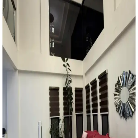
Teal renkli sandalyenin halı ve dolapla uyumu, doğru renk tonları ve
aksesuar seçimiyle sağlanır. Halıdaki mavi-yeşil alt tonlar ve sıcak
ahşap dolap, teal rengini öne çıkarır, aksesuarlar ise denge oluşturur.
Küçük ve Garip Şekilli Giriş Alanları İçin Dayanıklı
ve Estetik Halı Seçimi Rehberi
Küçük ve garip şekilli girişlerde suya dayanıklı, özel kesim veya
modüler halılarla estetik ve işlevsel çözümler sunulur. Ayakkabı
düzenleyicilerle alan düzeni sağlanır.
Boho Maksimalist Oturma Odası Tasarımında
Bitkiler ve Renklerin Rolü
Boho maksimalist oturma odasında turuncu duvarlar, kültürel
maskeler, canlı bitkiler ve doğru halı seçimiyle sıcak, dengeli ve
estetik bir yaşam alanı oluşturuluyor.
Alan Halısı Seçiminde Mekân Uyumu ve UV
Korumasının Önemi Üzerine Detaylı Rehber
Güneş ışığının zemin üzerindeki zararlarını önlemek için alan halısı
seçimi ve UV engelleyici pencere filmi kullanımı önemlidir. Oval