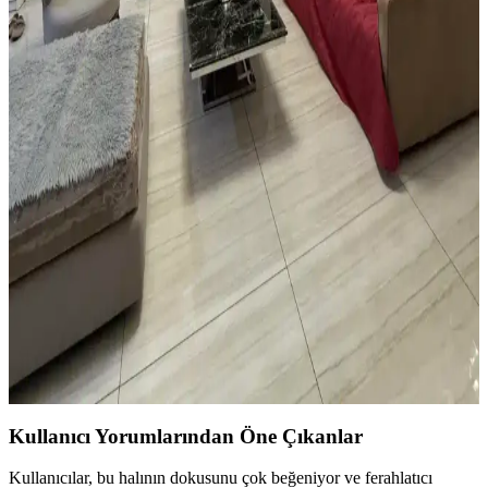
Yatak odasında halı kullanımı mekâna sıcaklık ve fonksiyonellik
katar. Açık renkli halılar, mobilya düzenlemeleri ve bitkilerle odanın
estetiği ve işlevselliği artırılır.
Vintage Yatakların Yatak Odası Düzenine Etkisi ve
Mekâna Uyum Sağlama Yöntemleri
Vintage yatakların mekâna uyumu, boyut ve yerleşim planlaması ile
renk ve dekorasyon uyumu, kişisel tercihlerle dengelenerek yatak
odasında estetik ve fonksiyonellik sağlanır.
Oturma Odası Dekorasyonunda Büyük Mobilya
Değişikliği Olmadan Mekân Yenileme Yöntemleri
Oturma odasında büyük mobilyalar değiştirilmeden halı seçimi,
mobilya örtüleri, aydınlatma, duvar dekorasyonu ve bitkilerle
mekânın sıcaklığı ve estetiği artırılabilir. Katmanlı aydınlatma ve
yumuşak dokular ortamı tamamlar.
Kullanıcı Yorumlarından Öne Çıkanlar
Kullanıcılar, bu halının dokusunu çok beğeniyor ve ferahlatıcı