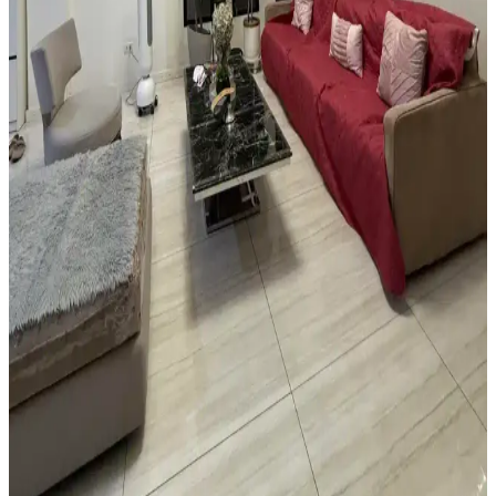
halılar mekâna uyum sağlar, nemli alanlarda ise suyu tutan tepsiler
tercih edilmelidir.
Yatak Odasında Halı Kullanımı ve Dekorasyon
İpuçlarıyla Mekânın Fonksiyonelliğini Artırma
Yatak odasında halı kullanımı mekâna sıcaklık ve fonksiyonellik
katar. Açık renkli halılar, mobilya düzenlemeleri ve bitkilerle odanın
estetiği ve işlevselliği artırılır.
Vintage Yatakların Yatak Odası Düzenine Etkisi ve
Mekâna Uyum Sağlama Yöntemleri
Vintage yatakların mekâna uyumu, boyut ve yerleşim planlaması ile
renk ve dekorasyon uyumu, kişisel tercihlerle dengelenerek yatak
odasında estetik ve fonksiyonellik sağlanır.
Oturma Odası Dekorasyonunda Büyük Mobilya
Değişikliği Olmadan Mekân Yenileme Yöntemleri
Oturma odasında büyük mobilyalar değiştirilmeden halı seçimi,
mobilya örtüleri, aydınlatma, duvar dekorasyonu ve bitkilerle
mekânın sıcaklığı ve estetiği artırılabilir. Katmanlı aydınlatma ve