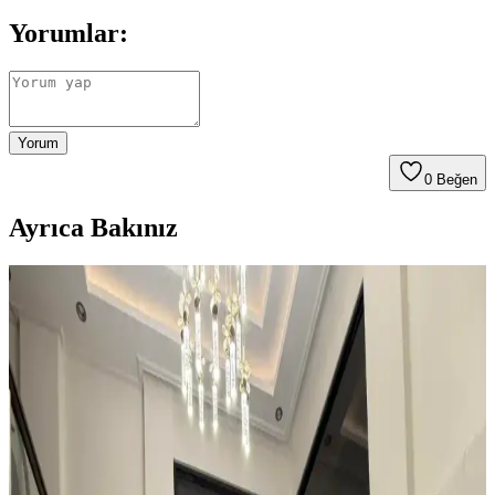
Yorumlar:
Yorum
0
Beğen
Ayrıca Bakınız
Kahvaltı Köşeleri İçin Sandalye Seçenekleri ve
Dekorasyon İpuçları
Kahvaltı köşelerinde ahşap ve sentetik deri sandalyeler, dayanıklılık
ve temizlik kolaylığı sunar. Minder ve özel tasarım halılarla konfor
ve estetik dengelenir, mekanın atmosferi güçlenir.
Teal Renkli Sandalyenin Halı ve Dolapla
Uyumunda Renk Tonları ve Aksesuarların Rolü