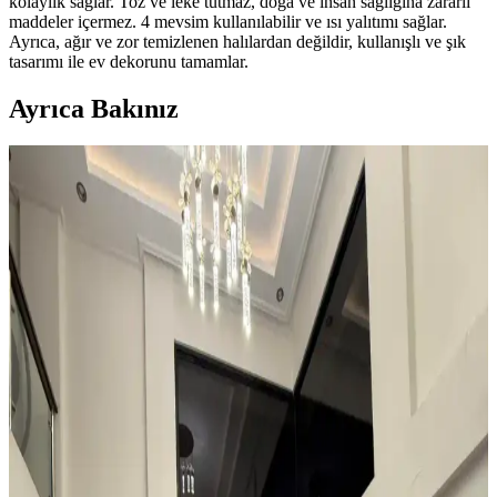
kolaylık sağlar. Toz ve leke tutmaz, doğa ve insan sağlığına zararlı
maddeler içermez. 4 mevsim kullanılabilir ve ısı yalıtımı sağlar.
Ayrıca, ağır ve zor temizlenen halılardan değildir, kullanışlı ve şık
tasarımı ile ev dekorunu tamamlar.
Ayrıca Bakınız
Kahvaltı Köşeleri İçin Sandalye Seçenekleri ve
Dekorasyon İpuçları
Kahvaltı köşelerinde ahşap ve sentetik deri sandalyeler, dayanıklılık
ve temizlik kolaylığı sunar. Minder ve özel tasarım halılarla konfor
ve estetik dengelenir, mekanın atmosferi güçlenir.
Teal Renkli Sandalyenin Halı ve Dolapla
Uyumunda Renk Tonları ve Aksesuarların Rolü
Teal renkli sandalyenin halı ve dolapla uyumu, doğru renk tonları ve
aksesuar seçimiyle sağlanır. Halıdaki mavi-yeşil alt tonlar ve sıcak
ahşap dolap, teal rengini öne çıkarır, aksesuarlar ise denge oluşturur.
Küçük ve Garip Şekilli Giriş Alanları İçin Dayanıklı