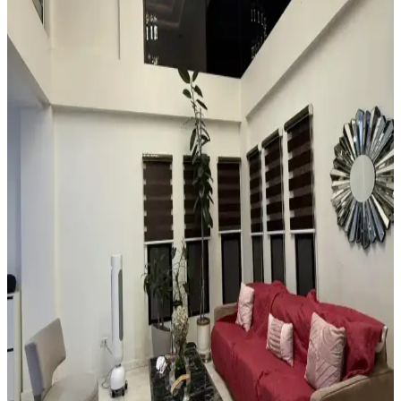
ve Estetik Halı Seçimi Rehberi
Küçük ve garip şekilli girişlerde suya dayanıklı, özel kesim veya
modüler halılarla estetik ve işlevsel çözümler sunulur. Ayakkabı
düzenleyicilerle alan düzeni sağlanır.
Boho Maksimalist Oturma Odası Tasarımında
Bitkiler ve Renklerin Rolü
Boho maksimalist oturma odasında turuncu duvarlar, kültürel
maskeler, canlı bitkiler ve doğru halı seçimiyle sıcak, dengeli ve
estetik bir yaşam alanı oluşturuluyor.
Alan Halısı Seçiminde Mekân Uyumu ve UV
Korumasının Önemi Üzerine Detaylı Rehber
Güneş ışığının zemin üzerindeki zararlarını önlemek için alan halısı
seçimi ve UV engelleyici pencere filmi kullanımı önemlidir. Oval
halılar mekâna uyum sağlar, nemli alanlarda ise suyu tutan tepsiler
tercih edilmelidir.
Yatak Odasında Halı Kullanımı ve Dekorasyon
İpuçlarıyla Mekânın Fonksiyonelliğini Artırma