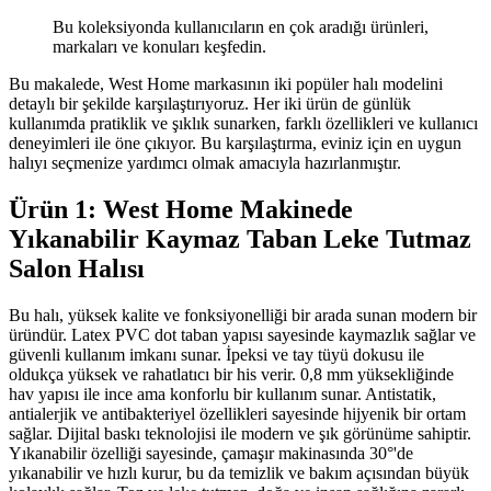
Bu koleksiyonda kullanıcıların en çok aradığı ürünleri,
markaları ve konuları keşfedin.
Bu makalede, West Home markasının iki popüler halı modelini
detaylı bir şekilde karşılaştırıyoruz. Her iki ürün de günlük
kullanımda pratiklik ve şıklık sunarken, farklı özellikleri ve kullanıcı
deneyimleri ile öne çıkıyor. Bu karşılaştırma, eviniz için en uygun
halıyı seçmenize yardımcı olmak amacıyla hazırlanmıştır.
Ürün 1: West Home Makinede
Yıkanabilir Kaymaz Taban Leke Tutmaz
Salon Halısı
Bu halı, yüksek kalite ve fonksiyonelliği bir arada sunan modern bir
üründür. Latex PVC dot taban yapısı sayesinde kaymazlık sağlar ve
güvenli kullanım imkanı sunar. İpeksi ve tay tüyü dokusu ile
oldukça yüksek ve rahatlatıcı bir his verir. 0,8 mm yüksekliğinde
hav yapısı ile ince ama konforlu bir kullanım sunar. Antistatik,
antialerjik ve antibakteriyel özellikleri sayesinde hijyenik bir ortam
sağlar. Dijital baskı teknolojisi ile modern ve şık görünüme sahiptir.
Yıkanabilir özelliği sayesinde, çamaşır makinasında 30°'de
yıkanabilir ve hızlı kurur, bu da temizlik ve bakım açısından büyük