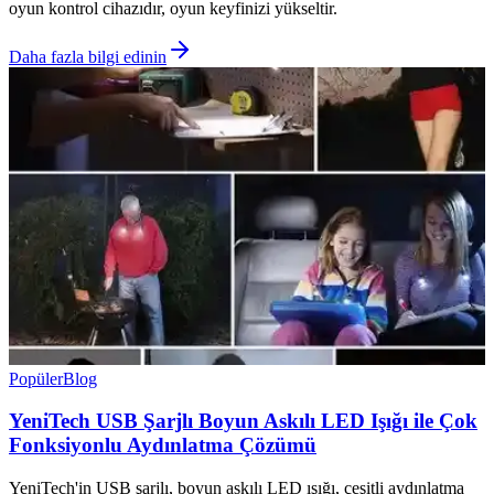
oyun kontrol cihazıdır, oyun keyfinizi yükseltir.
Daha fazla bilgi edinin
Popüler
Blog
YeniTech USB Şarjlı Boyun Askılı LED Işığı ile Çok
Fonksiyonlu Aydınlatma Çözümü
YeniTech'in USB şarjlı, boyun askılı LED ışığı, çeşitli aydınlatma