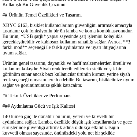
Kullanışlı Bir Güvenlik Çözümü
## Ürünün Temel Özellikleri ve Tasarımı
XBYC 6163, bisiklet kullanıcılarının güvenliğini artırmak amacıyla
tasarlanır çok fonksiyonlu bir ön lamba ve korna kombinasyonudur.
Bu ürün, *USB şarjlı* yapısı sayesinde şarj işlemini kolaylıkla
gerçekleştirebilir ve kablosuz kullanım rahatlığı sağlar. Ayrıca, **3
farklı mod** seçeneği ile farklı aydınlatma ve uyarı ihtiyaçlarına
uyum sağlar.
Ürünün genel tasarımı, dayanıklı ve hafif malzemelerden üretilir ve
kullanımı kolaydır. Siyah renk tercih edilerek estetik ve şık bir
görünüm sunar ancak bazı kullanıcılar ürünün kırmızı yerine siyah
renk seçeneği olmasını tercih edebilir. Bu tasarım, bisikletinize uyum
sağlar ve görünümünüze şıklık katacaktır.
## Teknik Özellikler ve Performans
### Aydınlatma Gücü ve Işık Kalitesi
140 lümen güç ile donatılır bu ürün, yeterli ve kuvvetli bir
aydınlatma sağlar. Lamba, özellikle düşük ışık koşullarında ve gece
sürüşlerinde güvenliği artırmak adına oldukça etkilidir. Işığın
kuvvetli olması sayesinde, önünüzdeki yolu net bir şekilde