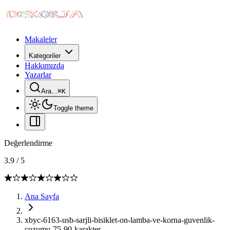
Makaleler
Kategoriler
Hakkımızda
Yazarlar
Ara...
⌘
K
Toggle theme
Değerlendirme
3.9
/
5
Ana Sayfa
xbyc-6163-usb-sarjli-bisiklet-on-lamba-ve-korna-guvenlik-
cozumu-75-90-karakter