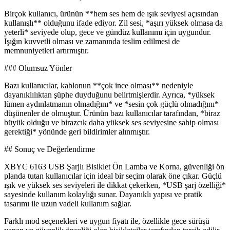
Birçok kullanıcı, ürünün **hem ses hem de ışık seviyesi açısından
kullanışlı** olduğunu ifade ediyor. Zil sesi, *aşırı yüksek olmasa da
yeterli* seviyede olup, gece ve gündüz kullanımı için uygundur.
Işığın kuvvetli olması ve zamanında teslim edilmesi de
memnuniyetleri artırmıştır.
### Olumsuz Yönler
Bazı kullanıcılar, kablonun **çok ince olması** nedeniyle
dayanıklılıktan şüphe duyduğunu belirtmişlerdir. Ayrıca, *yüksek
lümen aydınlatmanın olmadığını* ve *sesin çok güçlü olmadığını*
düşünenler de olmuştur. Ürünün bazı kullanıcılar tarafından, *biraz
büyük olduğu ve birazcık daha yüksek ses seviyesine sahip olması
gerektiği* yönünde geri bildirimler alınmıştır.
## Sonuç ve Değerlendirme
XBYC 6163 USB Şarjlı Bisiklet Ön Lamba ve Korna, güvenliği ön
planda tutan kullanıcılar için ideal bir seçim olarak öne çıkar. Güçlü
ışık ve yüksek ses seviyeleri ile dikkat çekerken, *USB şarj özelliği*
sayesinde kullanım kolaylığı sunar. Dayanıklı yapısı ve pratik
tasarımı ile uzun vadeli kullanım sağlar.
Farklı mod seçenekleri ve uygun fiyatı ile, özellikle gece sürüşü