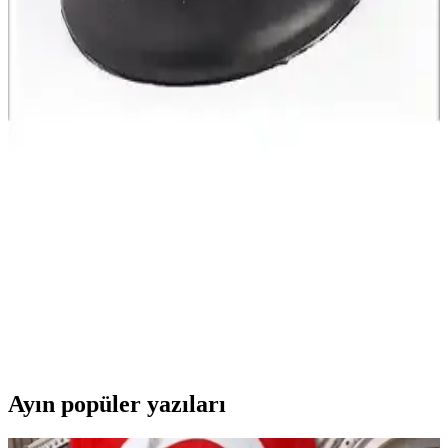
Dayanıklılık Sunan Ergonomik Tasarım
HSGL geniş yaylı soft bisiklet selesi, yüksek konfor ve dayanıklılık
sağlar, kolay montaj ve ergonomik tasarımıyla uzun sürüşlerde bile
rahatlık sunar.
Shimano FC-TY501 Siyah Aynakol 6/7/8 Vites
Dayanıklı ve Hafif Bisiklet Parçası
Shimano FC-TY501 aynakol, hafif alüminyum gövdesi, çelik
dişlileri ve zincir koruma özelliğiyle dayanıklılık ve performansı bir
arada sunar, şehir içi ve hafif arazi sürüşleri için ideal bir seçimdir.
Ornate Leo 26x1.75 AV 48 mm İç Lastik: Dayanıklı
ve Performanslı Bisiklet Yedek Parçası
Ornate Leo 26x1.75 AV 48 mm iç lastik, dayanıklılığı ve yüksek
performansıyla öne çıkan, kolay montaj ve uzun ömürlü kullanım
sağlar. Bisikletinizin verimini artırır.
Ayın popüler yazıları