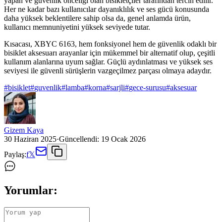
yapan ve güvenlik önceliği olan bisikletçiler tarafından tercih edilir.
Her ne kadar bazı kullanıcılar dayanıklılık ve ses gücü konusunda
daha yüksek beklentilere sahip olsa da, genel anlamda ürün,
kullanıcı memnuniyetini yüksek seviyede tutar.
Kısacası, XBYC 6163, hem fonksiyonel hem de güvenlik odaklı bir
bisiklet aksesuarı arayanlar için mükemmel bir alternatif olup, çeşitli
kullanım alanlarına uyum sağlar. Güçlü aydınlatması ve yüksek ses
seviyesi ile güvenli sürüşlerin vazgeçilmez parçası olmaya adaydır.
#
bisiklet
#
guvenlik
#
lamba
#
korna
#
sarjli
#
gece-surusu
#
aksesuar
Gizem Kaya
30 Haziran 2025
·
Güncellendi:
19 Ocak 2026
Paylaş:
f
𝕏
Yorumlar: