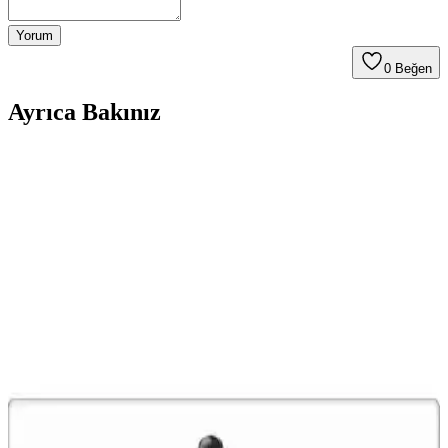
Yorum
0
Beğen
Ayrıca Bakınız
UGR Plastik Bisiklet Pedal Seti: Dayanıklı ve
Ekonomik Seçenekler Hakkında Bilgi
UGR plastik bisiklet pedal seti, hafif ve dayanıklı malzemesiyle
uygun fiyatlı bir seçenek sunar. Ancak küçük boyutları ve malzeme
kalitesi kullanıcı yorumlarında eleştirilmiştir.
Kldoro KD-126 Dağ ve Şehir Bisikleti: Dayanıklı ve
Çok Yönlü Model
Kldoro KD-126, dayanıklı çelik kadrosu ve 21 vites seçeneğiyle
şehir içi ve doğa sporları için ideal, uygun fiyatlı çok yönlü dağ
bisikleti.
Peak Bisiklet Sehpa Yan Orta Ayaklık Park Ayağı