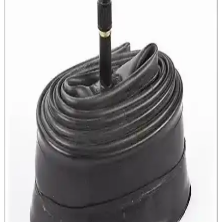
İncelemesi ve Kullanıcı Yorumları
Peak markasının alüminyum bisiklet ayaklığı, ayarlanabilirliği ve şık
tasarımıyla farklı jant ölçülerine uyum sağlar. Kullanıcılar, hafif ve
dayanıklı yapısını beğeniyor, bazı teknik sorunlar yaşanabilir.
Epic Fonte 004 Hidrolik Mekanik Bisiklet Fren
Balata Padleri Farklı Ebat Seçenekleriyle Güvenli
Sürüş
Epic Fonte 004, yüksek dayanıklılık ve uyumluluk sunan hidrolik ve
mekanik fren balata padleri, çeşitli ebatlarda ve sınırlı stokla, güvenli
ve güçlü frenleme sağlar.
Impact Epic Impact Tail Çamurluk Seti 26-29 inç
bisikletler için dayanıklı ve kolay montajlı
Impact markasının Epic Impact Tail Çamurluk Seti, 26-29 inç
tekerlekler için dayanıklı, hafif ve kolay takılabilen tasarımı ile
bisiklet korumasını sağlar.
HSGL Geniş Yaylı Soft Bisiklet Selesi: Konfor ve