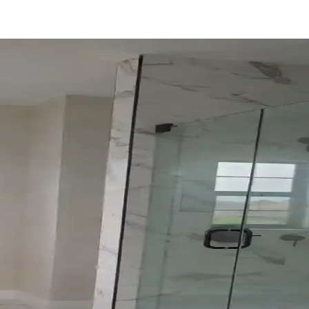
onunda Stil Oluşturma Yöntemleri
rasyon için fırsatlar sunar. Doğru seçim, temizlik ve stil oluşturma evi
zeme Koruma İpuçları
oğunluğunu dengelemek için pamuk topları, vazoya uygulama ve difüzör 
ılaştırmalı Analizi ve Seçim Kriterleri
 ve dezavantajları detaylı şekilde inceleniyor. Aydınlatma, temizlik ve e
ksiyonel Sergileme Yöntemleri
rumak için cam cloche kullanımı, uygun stand seçimi ve düzenli temizl
ma Yerleşim Rehberi
, temizlik ve şarap saklama önerileriyle işlevsel ve estetik aydınlatma 