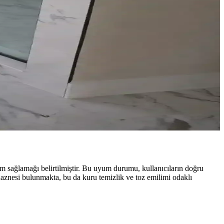
 dolaplar ise şık ancak temizlik gerektirir. Duvar renkleri ve
nın yolları ele alınıyor.
ları, dezavantajları ve kullanım alışkanlıkları detaylıca incelenir.
ağlamağı belirtilmiştir. Bu uyum durumu, kullanıcıların doğru
 haznesi bulunmakta, bu da kuru temizlik ve toz emilimi odaklı