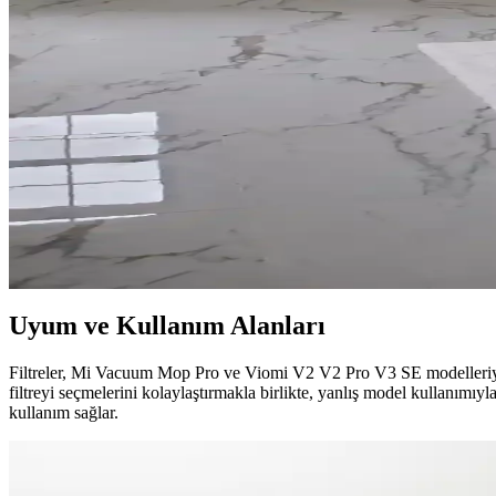
Sarı Mutfaklarda Beyaz ve Siyah Dolap Seçiminin Ava
Sarı mutfaklarda dolap rengi seçimi, mekanın aydınlığı, temizlik kolayl
aydınlatma da önemlidir.
Yatak Odası Dekorasyonunda Renk, Mobilya ve Akse
Yatak odası dekorasyonunda doğru renk seçimi, mobilya düzeni, aksesua
Banyo Paspası Seçiminde Siyah ve Beyaz Renklerin Av
Banyo paspası seçimi, renklerin estetik ve fonksiyonel avantajlarıyla te
Uyum ve Kullanım Alanları
Filtreler, Mi Vacuum Mop Pro ve Viomi V2 V2 Pro V3 SE modelleriyl
filtreyi seçmelerini kolaylaştırmakla birlikte, yanlış model kullanımı
kullanım sağlar.