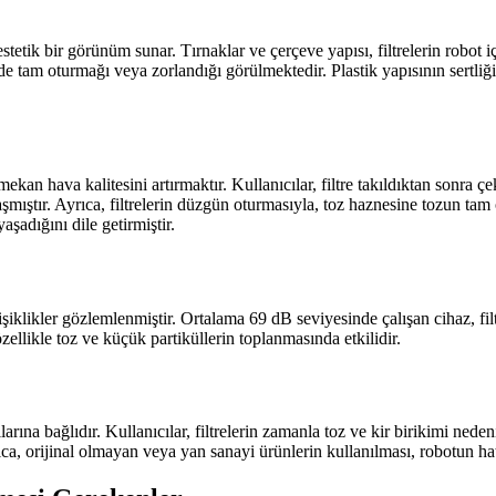
stetik bir görünüm sunar. Tırnaklar ve çerçeve yapısı, filtrelerin robot
rde tam oturmağı veya zorlandığı görülmektedir. Plastik yapısının sertliğ
an hava kalitesini artırmaktır. Kullanıcılar, filtre takıldıktan sonra ç
şmıştır. Ayrıca, filtrelerin düzgün oturmasıyla, toz haznesine tozun tam ol
aşadığını dile getirmiştir.
ğişiklikler gözlemlenmiştir. Ortalama 69 dB seviyesinde çalışan cihaz, fil
ellikle toz ve küçük partiküllerin toplanmasında etkilidir.
rına bağlıdır. Kullanıcılar, filtrelerin zamanla toz ve kir birikimi nedeni
rıca, orijinal olmayan veya yan sanayi ürünlerin kullanılması, robotun h