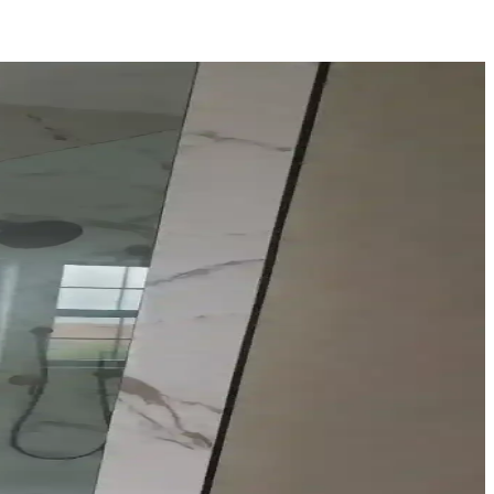
n atmosferini belirler.
gibi yöntemler önerilir. Alerji riski ve temizlik de önemlidir.
stetik faktörler ışığında doğru renk seçimi ele alınıyor.
ik yöntemleri önerilmektedir. Reçine uygulamasından kaçınılmalıdır.
çözümleri sunar.