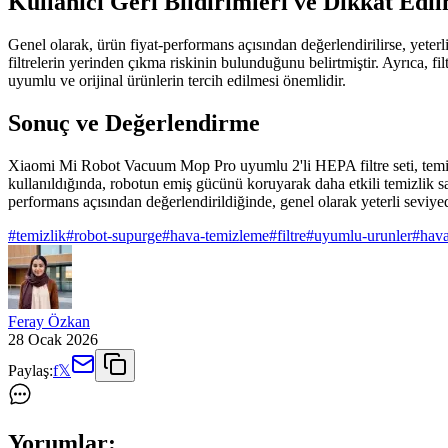
Kullanıcı Geri Bildirimleri ve Dikkat Edi
Genel olarak, ürün fiyat-performans açısından değerlendirilirse, yeterl
filtrelerin yerinden çıkma riskinin bulunduğunu belirtmiştir. Ayrıca, f
uyumlu ve orijinal ürünlerin tercih edilmesi önemlidir.
Sonuç ve Değerlendirme
Xiaomi Mi Robot Vacuum Mop Pro uyumlu 2'li HEPA filtre seti, temizl
kullanıldığında, robotun emiş gücünü koruyarak daha etkili temizlik sa
performans açısından değerlendirildiğinde, genel olarak yeterli seviyed
#
temizlik
#
robot-supurge
#
hava-temizleme
#
filtre
#
uyumlu-urunler
#
hava
Feray Özkan
28 Ocak 2026
Paylaş:
f
𝕏
Yorumlar: