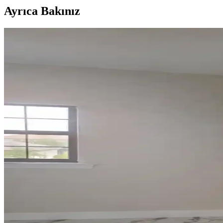
Ayrıca Bakınız
Habitat'tan İkinci El Mobilya Alımı ve Ev Dekorasy
Habitat mağazalarından ikinci el mobilya alımı, ekonomik ve özgün deko
Yapay Çiçeklere Koku Katmanın Yöntemleri ve Mal
Yapay çiçeklere koku katarken malzeme zararını önlemek ve kokunun y
Mutfak Dekorasyonunda Ahşap ve Beyaz Renklerin Karş
Mutfak dekorasyonunda ahşap ve beyaz renklerin özellikleri, avantajları
Bismuth Kristalini Tozdan Koruyarak Estetik ve Fon
Bismuth kristallerinin tozlanmasını önlemek ve estetik görünümünü ko
Düşük Tavanlı Mutfaklarda Avize Seçimi ve Aydınlat
Düşük tavanlı mutfaklarda avize seçimi ve yerleşimi, ışık rengi, montaj