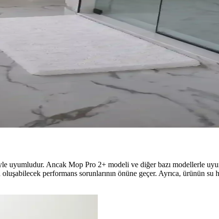
ntajları ve Dezavantajları
ığı ve estetik görünümü etkiler. Beyaz dolaplar ferah ve kullanışlı, siyah
suarlarla Denge Sağlama Yöntemleri
r kullanımı ve temizlikle hem estetik hem fonksiyonel bir alan yaratma
antajları ve Dezavantajları
mizlik ve güvenlik faktörlerini içerir. Siyah ve beyaz paspasların avantaj
e uyumludur. Ancak Mop Pro 2+ modeli ve diğer bazı modellerle uyum s
yla oluşabilecek performans sorunlarının önüne geçer. Ayrıca, ürünün su