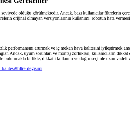
lmesi Gerekenler
i seviyede olduğu görülmektedir. Ancak, bazı kullanıcılar filtrelerin çer
iltrelerin orijinal olmayan versiyonlarının kullanımı, robotun hata verme
ik performansını artırmak ve iç mekan hava kalitesini iyileştirmek am
ğlar. Ancak, uyum sorunları ve montaj zorlukları, kullanıcıların dikkat e
e bulunmakla birlikte, dikkatli kullanım ve doğru seçimle uzun vadeli ve
-kalitesi
#
filtre-degisimi