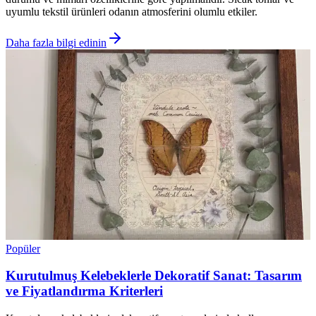
uyumlu tekstil ürünleri odanın atmosferini olumlu etkiler.
Daha fazla bilgi edinin
Popüler
Kurutulmuş Kelebeklerle Dekoratif Sanat: Tasarım
ve Fiyatlandırma Kriterleri