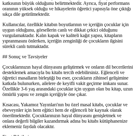
katkısının büyük olduğunu belirtmektedir. Ayrıca, fiyat performans
oranının yüksek olduğu ve hikayelerin öğretici yapısıyla öne çıktığı
sıkça dile getirilmektedir.
Kullanıcılar, özellikle kitabın boyutlarının ve içeriğin çocuklar için
uygun olduğunu, görsellerin canlı ve dikkat çekici olduğunu
vurgulamaktadır. Kalın kapak ve kaliteli kağıt yapısı, kitapların
yıpranmasını önlerken, içeriğin zenginliği de çocukların ilgisini
sürekli canlı tutmaktadır.
## Sonuç ve Tavsiyeler
Çocuklarınızın hayal dünyasını geliştirmek ve onların dil becerilerini
desteklemek amacıyla bu kitabı tercih edebilirsiniz. Eğlenceli ve
öğretici masalların birleştiği bu eser, çocukların zihinsel gelişimine
katkıda bulunurken, ailelere de keyifli vakit geçirme imkanı sunar.
Özellikle 3-6 yaş arasındaki çocuklar için uygun olan bu kitap, uzun
ömürlü yapısı ve zengin içeriğiyle öne çıkar.
Kısacası, Yakamoz Yayınları'nın bu özel masal kitabı, çocuklar ve
ebeveynler için hem eğitici hem de eğlenceli bir kaynak olarak
önerilmektedir. Çocuklarınızın hayal dünyasını genişletmek ve
onlara değerli bilgiler kazandırmak adına bu kitabı kütüphanenize
eklemeniz faydalı olacaktır.