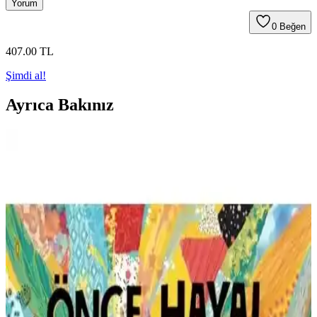
Yorum
0
Beğen
407
.00
TL
Şimdi al!
Ayrıca Bakınız
Şeftali Kokulu Masallar: 0-2 Yaş Çocuklar İçin
Rüya Gibi Hikaye Deneyimi ve Özellikleri
0-2 yaş çocuklar için tasarlanmış, dayanıklı ve görsellerle
zenginleştirilmiş 'Şeftali Kokulu Masallar' kitabı, ebeveynlere ve
çocuklara okuma ve dinleme alışkanlığı kazandırır.
Köpek Balığı Aranı<yor> Kitabı İncelemesi ve
Çocuk Edebiyatındaki Yeri
İş Bankası Kültür Yayınları’nın çocuklar için hazırladığı Köpek
Balığı Aranı<yor> kitabı, renkli çizimleri ve eğlenceli hikayesiyle
hayal gücünü teşvik eder, koleksiyon değeri taşıyan nadir bir eser.