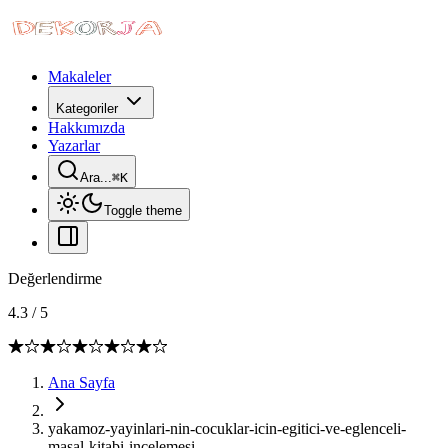
Makaleler
Kategoriler
Hakkımızda
Yazarlar
Ara...
⌘
K
Toggle theme
Değerlendirme
4.3
/
5
Ana Sayfa
yakamoz-yayinlari-nin-cocuklar-icin-egitici-ve-eglenceli-
masal-kitabi-incelemesi