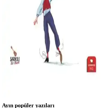
Çocuk Masal Kitabı
Seema Barker'ın kaleme aldığı bu renkli masal kitabı, 3-5 yaş arası
çocuklar için eğlenceli ve öğretici hikayeler içerir, görsellerle
desteklenmiş ve hayal dünyalarını zenginleştirir.
İş Bankası Kültür Yayınları Turnuva-İlk Okuma
Kitaplarım Serisi İncelemesi ve Özellikleri
İş Bankası Kültür Yayınları'nın Turnuva-İlk Okuma Kitaplarım
serisi, çocuklara yönelik klasik masallar ve öğretici içerikleriyle
okuma alışkanlığı kazandırmayı hedefler, yüksek kaliteli görseller ve
malzeme kullanımıyla öne çıkar.
Çocuklar İçin Hayal Gücünü Geliştiren Masal
Kitabı 'Önce Hayal' İncelemesi ve Özellikleri
Judith Malika Liberman'ın 'Önce Hayal' adlı kitabı, renkli ve öğretici
hikayesiyle çocukların hayal kurma ve yaratıcı düşünme becerilerini
teşvik ediyor, görseller ve sesli içeriklerle zenginleştiriliyor.
Ayın popüler yazıları