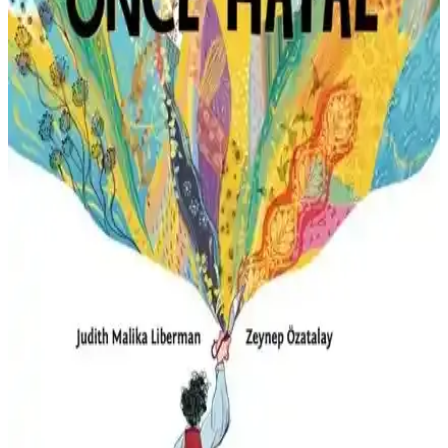
Cihan Bir Türk Masalı Işılca’nın Edebi ve Kültürel
Zenginliğiyle Anlatımı
İndigo Kitap’ın yayımladığı Cihan: Bir Türk Masalı, Türk kültürüne
ve mitolojisine odaklanan, duygusal ve epik anlatımıyla öne çıkan,
karakter gelişimi ve mitolojik motiflerle zenginleştirilmiş bir eser.
Timaş Çocuk Mini Masallar Seti 3 ile 3-5 Yaş
Çocukların Sosyal ve Duygusal Gelişimini Destekler
Timaş Çocuk Mini Masallar Seti 3, 10 renkli hikaye kitabıyla 3-5
yaş arası çocukların sosyal ve duygusal gelişimine katkı sağlar,
eğlenceli ve öğretici içerikler sunar.
Elif Hayvanat Bahçesinde: Çocuklar İçin Eğitici ve
Eğlenceli Doğa ve Hayvanlar Kitabı
Elif Hayvanat Bahçesinde, çocuklara hayvanlar ve doğa hakkında
eğlenceli bilgiler sunan öğretici ve sürükleyici bir kitap, yüksek
kalite ve ilgi çekici içeriklerle çocukların ilgisini çeker.
Beta Kids Karışık Saç Perisi: Renkli ve Eğlenceli