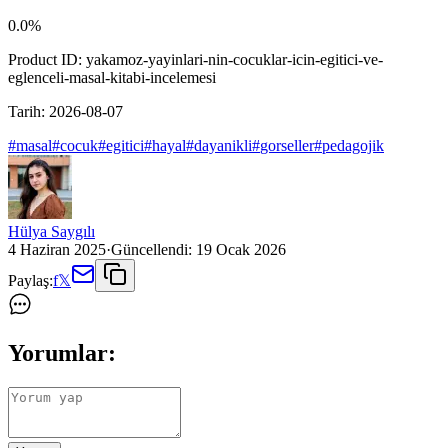
0.0
%
Product ID:
yakamoz-yayinlari-nin-cocuklar-icin-egitici-ve-
eglenceli-masal-kitabi-incelemesi
Tarih:
2026-08-07
#
masal
#
cocuk
#
egitici
#
hayal
#
dayanikli
#
gorseller
#
pedagojik
Hülya Saygılı
4 Haziran 2025
·
Güncellendi:
19 Ocak 2026
Paylaş:
f
𝕏
Yorumlar: