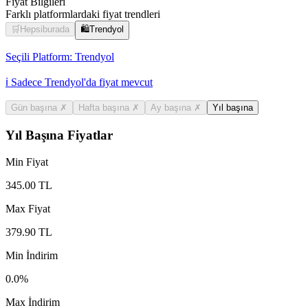
Fiyat Bilgileri
Farklı platformlardaki fiyat trendleri
🛒
Hepsiburada
🛍️
Trendyol
Seçili Platform:
Trendyol
ℹ️ Sadece Trendyol'da fiyat mevcut
Gün başına
✗
Hafta başına
✗
Ay başına
✗
Yıl başına
Yıl Başına Fiyatlar
Min Fiyat
345.00
TL
Max Fiyat
379.90
TL
Min İndirim
0.0
%
Max İndirim