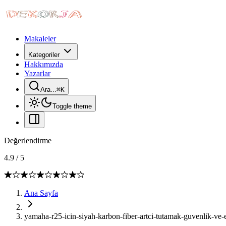
Makaleler
Kategoriler
Hakkımızda
Yazarlar
Ara...
⌘
K
Toggle theme
Değerlendirme
4.9
/
5
Ana Sayfa
yamaha-r25-icin-siyah-karbon-fiber-artci-tutamak-guvenlik-ve-e