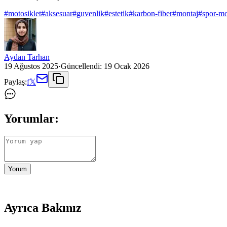
#
motosiklet
#
aksesuar
#
guvenlik
#
estetik
#
karbon-fiber
#
montaj
#
spor-mo
Aydan Tarhan
19 Ağustos 2025
·
Güncellendi:
19 Ocak 2026
Paylaş:
f
𝕏
Yorumlar:
Yorum
Ayrıca Bakınız