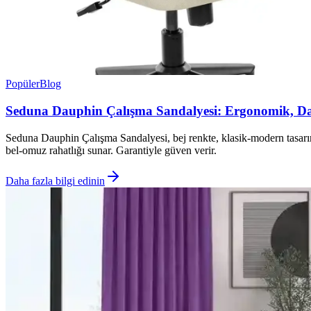
Popüler
Blog
Seduna Dauphin Çalışma Sandalyesi: Ergonomik, Day
Seduna Dauphin Çalışma Sandalyesi, bej renkte, klasik‑modern tasarım 
bel‑omuz rahatlığı sunar. Garantiyle güven verir.
Daha fazla bilgi edinin