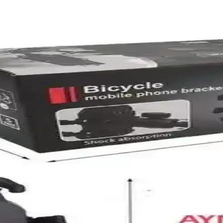
a Sunan Motosiklet Kaskı
artlarıyla motosiklet tutkunlarının tercihidir. Konfor ve dayanıklılığıy
ıklı ve Estetik Koruma Çözümü
 ve kolay montajıyla motosikletlerinize şık ve dayanıklı koruma sağlar.
Deri Kaskı Karşılaştırması
cus Açık Yüz Yarım Deri Kaskı arasındaki güvenlik ve dayanıklılık, ko
 Four Seasons Karşılaştırması
rs Four Seasons Evrensel Elektrikli Araç Kaskı'nın malzeme, konfor, uy
n Honda NSS250 Brandası
vsim koruma sağlayın. Hemen keşfedin!