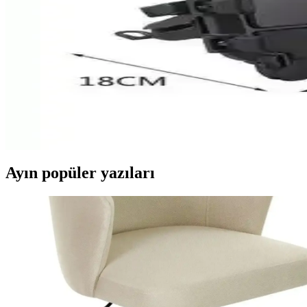
Moto Boss ve Zintaş MAX10 Motosiklet Zincir Kilidi K
Moto Boss ve Zintaş MAX10, yüksek güvenlik ve dayanıklılık sunan motos
Honda PCX 125 2021-2025 Uyumlu Gri Kuyruk Pad ile
Honda PCX 125 modelleri için özel tasarlanmış, suya dayanıklı ve estet
AteşTech Ayna Bağlantılı Motosiklet Telefon Tutucu 
AteşTech'in aynalara bağlanan motosiklet telefon tutucu, titreşim enge
Ayın popüler yazıları