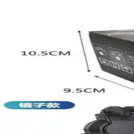
NCR Air Çenesiz Kask: Güvenlik ve Şıklığı Bir Arad
NCR Air Çenesiz Kask, hafifliği, şık tasarımı ve yüksek güvenlik stand
Larimar Mondial 50 Turismo File Sele Kılıfı: Dayan
Larimar Mondial 50 Turismo file sele kılıfı, yüksek kaliteli malzemesi
OoTdd 4 Mevsim Kaskı ile Shopfocus Açık Yüz Yarım 
Bu karşılaştırmada OoTdd 4 Mevsim Evrensel Emniyet Kaskı ile Shopfo
seçenekleri, paket içeriği ve kullanıcı görüşleri değerlendirilir.
Yongtai Dlloer Yarım Kaskı Gri vs Pangolin Outdoors
Bu karşılaştırma Yongtai Dlloer Yarım Kaskı - Gri ile Pangolin Outdoo
inceleyerek avantajlarını ve sınırlılıklarını net bir şekilde ortaya koyar.
2025'te Motosikletinizi Korumanın 5 Sırrı: Autolio
2025'in en dayanıklı Honda NSS250 motosiklet brandasıyla dört me