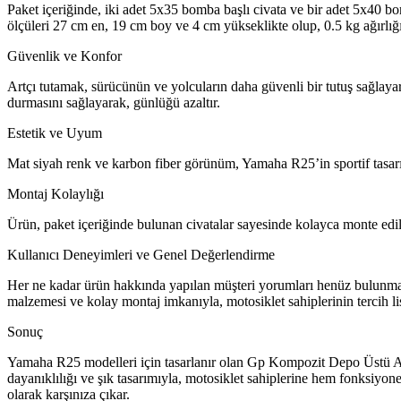
Paket içeriğinde, iki adet 5x35 bomba başlı civata ve bir adet 5x40 bo
ölçüleri 27 cm en, 19 cm boy ve 4 cm yükseklikte olup, 0.5 kg ağırlığ
Güvenlik ve Konfor
Artçı tutamak, sürücünün ve yolcuların daha güvenli bir tutuş sağlaya
durmasını sağlayarak, günlüğü azaltır.
Estetik ve Uyum
Mat siyah renk ve karbon fiber görünüm, Yamaha R25’in sportif tasarı
Montaj Kolaylığı
Ürün, paket içeriğinde bulunan civatalar sayesinde kolayca monte edil
Kullanıcı Deneyimleri ve Genel Değerlendirme
Her ne kadar ürün hakkında yapılan müşteri yorumları henüz bulunmasa 
malzemesi ve kolay montaj imkanıyla, motosiklet sahiplerinin tercih l
Sonuç
Yamaha R25 modelleri için tasarlanır olan Gp Kompozit Depo Üstü Artç
dayanıklılığı ve şık tasarımıyla, motosiklet sahiplerine hem fonksiyone
olarak karşınıza çıkar.