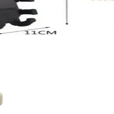
arşılaştırması ve Güvenlik Özellikleri
iklet zincir kilitleri. Bu karşılaştırmada ürünlerin özellikleri, kullan
 Motosikletinizi Koruyun ve Estetik Katın
ik gri renkli kuyruk pad, yüksek kaliteli malzemeleriyle motosikletinizi
Güvenli ve Dayanıklı Tasarım
lleyici ve dayanıklı malzemeleriyle güvenli ve kullanışlı bir çözüm suna