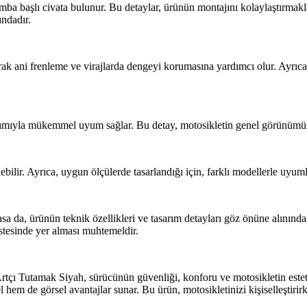
mba başlı civata bulunur. Bu detaylar, ürünün montajını kolaylaştırmakla
ındadır.
rak ani frenleme ve virajlarda dengeyi korumasına yardımcı olur. Ayrıc
mıyla mükemmel uyum sağlar. Bu detay, motosikletin genel görünümüne ş
ebilir. Ayrıca, uygun ölçülerde tasarlandığı için, farklı modellerle uy
da, ürünün teknik özellikleri ve tasarım detayları göz önüne alınında, 
istesinde yer alması muhtemeldir.
ı Tutamak Siyah, sürücünün güvenliği, konforu ve motosikletin estetiği
l hem de görsel avantajlar sunar. Bu ürün, motosikletinizi kişiselleştirir