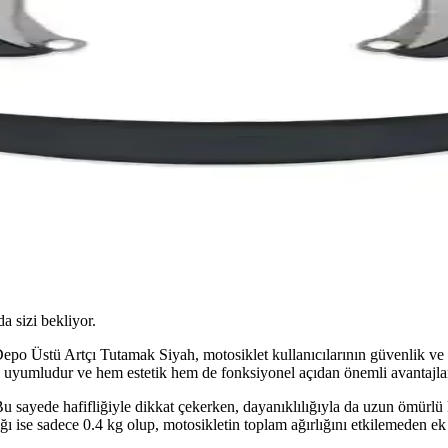
da sizi bekliyor.
o Üstü Artçı Tutamak Siyah, motosiklet kullanıcılarının güvenlik ve ko
e uyumludur ve hem estetik hem de fonksiyonel açıdan önemli avantajlar
u sayede hafifliğiyle dikkat çekerken, dayanıklılığıyla da uzun ömürlü 
lığı ise sadece 0.4 kg olup, motosikletin toplam ağırlığını etkilemeden e