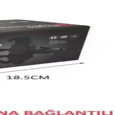
la öne çıkan bu model, farklı ölçü seçenekleriyle her sürücüye uygun.
nfor ve kullanım amacı incelenir; malzeme ve ağırlık farkları, renk
um ve güvenlik özelliklerini kullanıcı yorumlarıyla birlikte