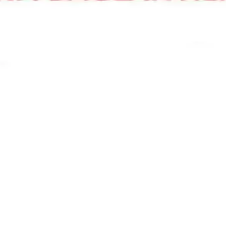
ıcı yorumları ve güvenlik seviyeleri detaylı inceleniyor.
 korur ve şıklık katar.
r, farklı telefonlara uyum sağlar ve kolay montaj imkanı sağlar.