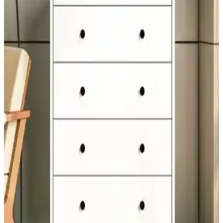
bulun.
Maria Claire Ceneva Keten Tek Kişilik Nevresim
Takımı Kırıkbeyaz Renkli Şıklık ve Konfor Sunar
Maria Claire'in keten nevresim takımı, kırıkbeyaz rengi ve doğal
dokusuyla şıklık ve konforu bir arada sunar. Uzun ömürlü, nefes
alabilir ve pratik kullanımıyla yatak odalarına zarif bir atmosfer
sağlar.
Madame Coco Agate Coco Crep Baskılı Çift Kişilik
Nevresim Takımı: 4 Mevsim, Pamuk
Madame Coco Agate Coco Crep Baskılı Nevresim Takımı, 4
mevsim kullanılabilirlik, %100 pamuk yapısı, coco crep dokuması
ve haki desenli tasarımıyla odanıza zarif, nefes alabilir ve dayanıklı
bir uyku seti sunar.
Cool Halı Milano 667 ve Vera 1453 modellerinin
detaylı karşılaştırması
Cool Halı Milano 667 ve Vera 1453 modellerinin malzeme, kalınlık,
kullanım alanları ve kullanıcı geri bildirimleriyle detaylı