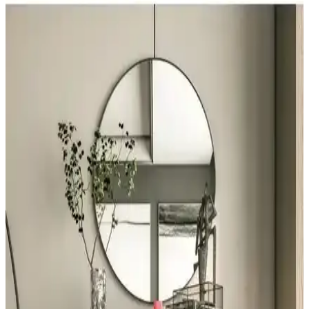
Nevresim Takımı Modern ve Şık Tasarım
Karaca Home’un Lavin nevresim takımı, %100 pamuklu kumaşı,
Adaçayı rengi ve modern tasarımıyla yatak odalarına şıklık ve
rahatlık katıyor. Uzun ömürlü ve kolay bakım özellikleriyle ideal bir
tercih.
Kapitone Pike Takımı ile Yatak Odasında Şıklık ve
Konforun Birleşimi
Kapitone pike takımları, şık tasarımı ve fonksiyonelliğiyle yatak
odalarınıza estetik ve konfor katar. Renk ve desen seçenekleriyle her
tarzı tamamlar, uzun ömürlü kullanım sağlar.
Özdilek Tek Kişilik Nevresim Takımları: Konfor ve
Şıklık Sunan Seçenekler
Özdilek'in çeşitli tasarımlarıyla, konfor ve şıklığı bir arada sunan tek
kişilik nevresim takımları, kaliteli kumaşlar ve uygun fiyat
seçenekleriyle odanızı yenilemenize yardımcı olur.
Bella Maison Lauren ve Madame Coco Odette Çift
Kişilik Nevresim Takımı Karşılaştırması