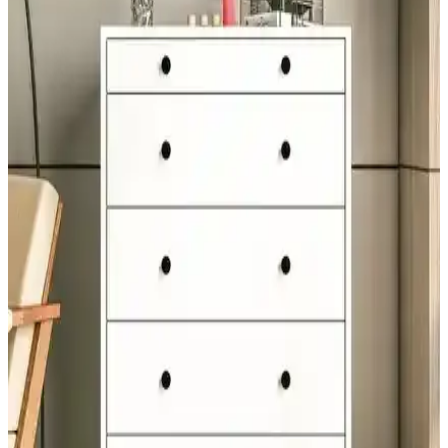
İki popüler çift kişilik nevresim seti olan Bella Maison Lauren ve
Madame Coco Odette'nin özellikleri, kullanıcı yorumları ve
karşılaştırmasıyla yatak odası dekorasyonunuza uygun seçeneği
bulun.
Maria Claire Ceneva Keten Tek Kişilik Nevresim
Takımı Kırıkbeyaz Renkli Şıklık ve Konfor Sunar
Maria Claire'in keten nevresim takımı, kırıkbeyaz rengi ve doğal
dokusuyla şıklık ve konforu bir arada sunar. Uzun ömürlü, nefes
alabilir ve pratik kullanımıyla yatak odalarına zarif bir atmosfer
sağlar.
Madame Coco Agate Coco Crep Baskılı Çift Kişilik
Nevresim Takımı: 4 Mevsim, Pamuk
Madame Coco Agate Coco Crep Baskılı Nevresim Takımı, 4
mevsim kullanılabilirlik, %100 pamuk yapısı, coco crep dokuması
ve haki desenli tasarımıyla odanıza zarif, nefes alabilir ve dayanıklı
bir uyku seti sunar.
Cool Halı Milano 667 ve Vera 1453 modellerinin