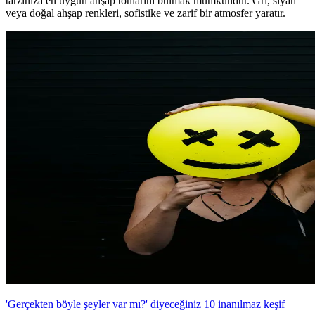
tarzınıza en uygun ahşap tonlarını bulmak mümkündür. Gri, siyah
veya doğal ahşap renkleri, sofistike ve zarif bir atmosfer yaratır.
'Gerçekten böyle şeyler var mı?' diyeceğiniz 10 inanılmaz keşif