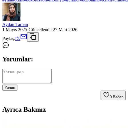
Aydan Tarhan
1 Mayıs 2025
·
Güncellendi:
27 Mart 2026
Paylaş:
f
𝕏
Yorumlar:
Yorum
0
Beğen
Ayrıca Bakınız
Karaca Home Lavin %100 Pamuk Çift Kişilik