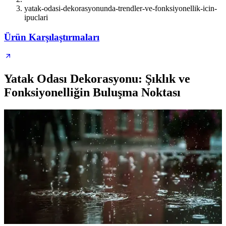
yatak-odasi-dekorasyonunda-trendler-ve-fonksiyonellik-icin-
ipuclari
Ürün Karşılaştırmaları
Yatak Odası Dekorasyonu: Şıklık ve
Fonksiyonelliğin Buluşma Noktası