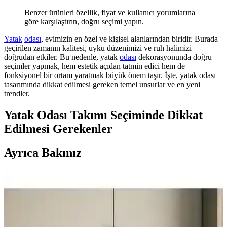
Benzer ürünleri özellik, fiyat ve kullanıcı yorumlarına
göre karşılaştırın, doğru seçimi yapın.
Yatak
odası
, evimizin en özel ve kişisel alanlarından biridir. Burada
geçirilen zamanın kalitesi, uyku düzenimizi ve ruh halimizi
doğrudan etkiler. Bu nedenle, yatak
odası
dekorasyonunda doğru
seçimler yapmak, hem estetik açıdan tatmin edici hem de
fonksiyonel bir ortam yaratmak büyük önem taşır. İşte, yatak odası
tasarımında dikkat edilmesi gereken temel unsurlar ve en yeni
trendler.
Yatak Odası Takımı Seçiminde Dikkat
Edilmesi Gerekenler
Ayrıca Bakınız
Karaca Home Lavin %100 Pamuk Çift Kişilik
Nevresim Takımı Modern ve Şık Tasarım
Karaca Home’un Lavin nevresim takımı, %100 pamuklu kumaşı,
Adaçayı rengi ve modern tasarımıyla yatak odalarına şıklık ve