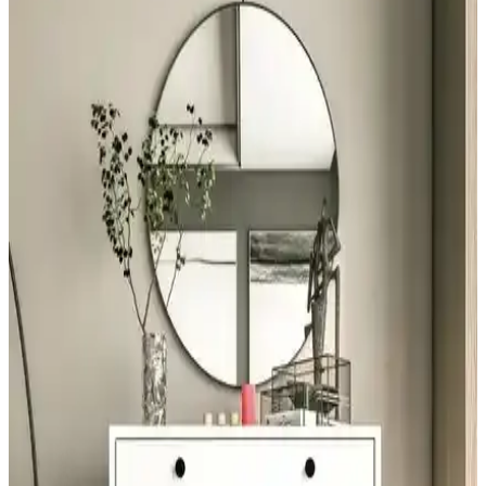
rahatlık katıyor. Uzun ömürlü ve kolay bakım özellikleriyle ideal bir
tercih.
Kapitone Pike Takımı ile Yatak Odasında Şıklık ve
Konforun Birleşimi
Kapitone pike takımları, şık tasarımı ve fonksiyonelliğiyle yatak
odalarınıza estetik ve konfor katar. Renk ve desen seçenekleriyle her
tarzı tamamlar, uzun ömürlü kullanım sağlar.
Özdilek Tek Kişilik Nevresim Takımları: Konfor ve
Şıklık Sunan Seçenekler
Özdilek'in çeşitli tasarımlarıyla, konfor ve şıklığı bir arada sunan tek
kişilik nevresim takımları, kaliteli kumaşlar ve uygun fiyat
seçenekleriyle odanızı yenilemenize yardımcı olur.
Bella Maison Lauren ve Madame Coco Odette Çift
Kişilik Nevresim Takımı Karşılaştırması
İki popüler çift kişilik nevresim seti olan Bella Maison Lauren ve
Madame Coco Odette'nin özellikleri, kullanıcı yorumları ve
karşılaştırmasıyla yatak odası dekorasyonunuza uygun seçeneği