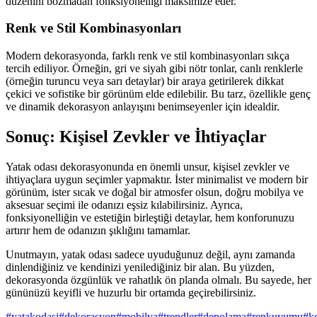
düzenini bozmadan fonksiyonelliği maksimize eder.
Renk ve Stil Kombinasyonları
Modern dekorasyonda, farklı renk ve stil kombinasyonları sıkça
tercih ediliyor. Örneğin, gri ve siyah gibi nötr tonlar, canlı renklerle
(örneğin turuncu veya sarı detaylar) bir araya getirilerek dikkat
çekici ve sofistike bir görünüm elde edilebilir. Bu tarz, özellikle genç
ve dinamik dekorasyon anlayışını benimseyenler için idealdir.
Sonuç: Kişisel Zevkler ve İhtiyaçlar
Yatak odası dekorasyonunda en önemli unsur, kişisel zevkler ve
ihtiyaçlara uygun seçimler yapmaktır. İster minimalist ve modern bir
görünüm, ister sıcak ve doğal bir atmosfer olsun, doğru mobilya ve
aksesuar seçimi ile odanızı eşsiz kılabilirsiniz. Ayrıca,
fonksiyonelliğin ve estetiğin birleştiği detaylar, hem konforunuzu
artırır hem de odanızın şıklığını tamamlar.
Unutmayın, yatak odası sadece uyuduğunuz değil, aynı zamanda
dinlendiğiniz ve kendinizi yenilediğiniz bir alan. Bu yüzden,
dekorasyonda özgünlük ve rahatlık ön planda olmalı. Bu sayede, her
gününüzü keyifli ve huzurlu bir ortamda geçirebilirsiniz.
#
yatakodasi
#
dekorasyon
#
mobilya
#
trendler
#
depolama
#
renkuyumu
#
k