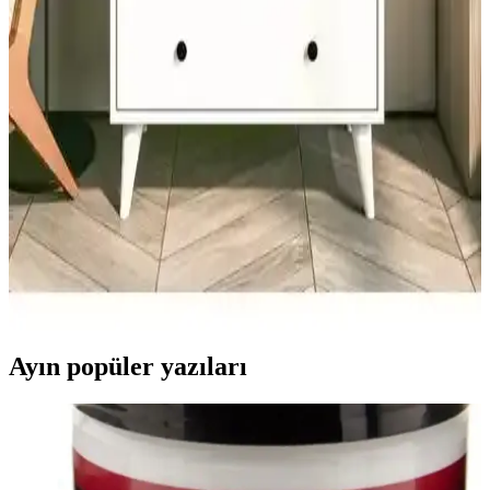
detaylı karşılaştırması
Cool Halı Milano 667 ve Vera 1453 modellerinin malzeme, kalınlık,
kullanım alanları ve kullanıcı geri bildirimleriyle detaylı
karşılaştırması.
Montenero 5 Çekmeceli Parlak Şifonyer ile Rani
BE104 4 Çekmeceli Şifonyer Karşılaştırması:
Depolama ve Kurulum Özellikleri
Bu karşılaştırma Montenero Parlak Beyaz 5 Çekmeceli ve Rani
BE104 4Çekmeceli şifonyerleri; boyutlar, depolama kapasitesi,
malzeme kalitesi, sertifikalar (TSE, EN, ISO 9001, FSC), kurulum
süreci ve kullanıcı deneyimlerini analiz eder; paket içeriği ve
güvenlik yönlerini de değerlendirir.
Ayın popüler yazıları