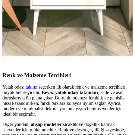
karşılaştırması.
Montenero 5 Çekmeceli Parlak Şifonyer ile Rani
BE104 4 Çekmeceli Şifonyer Karşılaştırması:
Depolama ve Kurulum Özellikleri
Bu karşılaştırma Montenero Parlak Beyaz 5 Çekmeceli ve Rani
BE104 4Çekmeceli şifonyerleri; boyutlar, depolama kapasitesi,
malzeme kalitesi, sertifikalar (TSE, EN, ISO 9001, FSC), kurulum
süreci ve kullanıcı deneyimlerini analiz eder; paket içeriği ve
güvenlik yönlerini de değerlendirir.
Renk ve Malzeme Tercihleri
Yatak odası
takımı
seçerken ilk olarak renk ve malzeme tercihleri
büyük belirleyicidir.
Beyaz yatak odası takımları
, sade ve asil
duruşlarıyla ön plana çıkar. Bu renk, odanıza ferahlık ve genişlik
hissi kazandırırken, farklı tarzlara kolayca uyum sağlar. Ayrıca,
modern ve minimalist dekorasyon anlayışını benimseyenler için
ideal bir seçimdir.
Diğer yandan,
ahşap modeller
sıcaklık ve doğallık katmak
isteyenler için mükemmeldir. Renk ve desen çeşitliliği sayesinde,