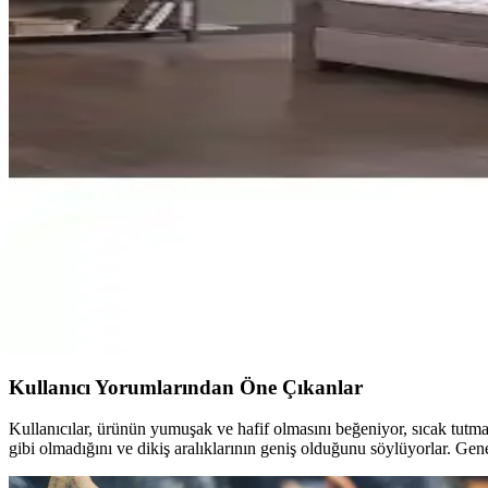
HB Bedding Aloe vera içeren ortopedik bonel yaylı yatak, orta sertli
dikkate alır; uzun ömürlü kullanım için uygundur.
Midilife Bamboo Hygiene ve Comfort Yatak: Sağlıklı 
Yüksek kaliteli malzemeleri ve teknolojik özellikleriyle öne çıkan M
Yatakcım Luvita Tavşan Tüyü Ultra Full Ortopedik P
Yatakcım Luvita Tavşan Tüyü yatak, doğal kumaş ve yüksek kaliteli ma
ömürlü kullanımıyla ideal bir uyku ortamı sağlar.
Yatak Karşılaştırması: Bonita Classic ve Monoco Dr
Bu makalede Bonita Classic ve Monoco Dream yataklarının malzeme kalite
rehberlik sağlar.
Kullanıcı Yorumlarından Öne Çıkanlar
Kullanıcılar, ürünün yumuşak ve hafif olmasını beğeniyor, sıcak tutma ö
gibi olmadığını ve dikiş aralıklarının geniş olduğunu söylüyorlar. Gene