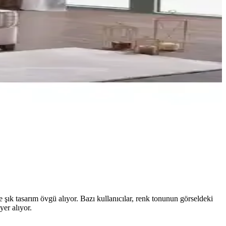
r; rulo ambalaj ve yaklaşık 24 cm yükseklik üretim varyasyonlarını
ı ve rahat bir uyku deneyimi sunar.
landa tutar. Farklı ölçü seçenekleriyle, kolay kurulumu ve uzun
 Kullanıcı yorumlarıyla desteklenen analiz, doğru yatak seçimi için
e şık tasarım övgü alıyor. Bazı kullanıcılar, renk tonunun görseldeki
yer alıyor.