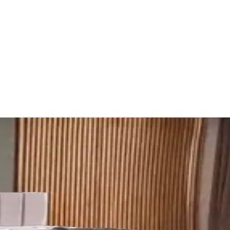
 Mekâna Uyum Sağlama Yöntemleri
k ve dekorasyon uyumu, kişisel tercihlerle dengelenerek yatak odasında
e Sağlıklı ve Konforlu Uyku Deneyimi
konforlu tasarımıyla sağlıklı uyku sağlar. 10 yıl garanti, kolay kurulum 
k Karşılaştırması: Konfor ve Kalite
lik Yatak arasındaki farklar, yay tipi, yükseklik, boyutlar, dolgu ve 
tlenir.
 Isı Yalıtımı ve Konfor Sağlar
afif ve yumuşak yapısıyla soğuk mevsimlerde ideal, estetik ve dayanıklı
 Orta Sertlikte Konfor, Dayanıklılık