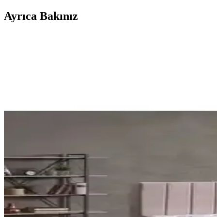
Ayrıca Bakınız
Vintage Yatakların Yatak Odası Düzenine Etkisi ve
Vintage yatakların mekâna uyumu, boyut ve yerleşim planlaması ile ren
Yatakcım Konfor Plus Ultra Ortopedik Pedli Yatak il
Yatakcım Konfor Plus Ultra, ortopedik yapısı, dayanıklı malzemeleri ve 
Heyner Bamboo ile Shadow Ultra Lux Tek Kişilik Yata
Heyner Bamboo Tek Kişilik Yatak ile Heyner Shadow Ultra Lux Tek Kişi
karşılaştırılır. Kullanıcı yorumlarındaki olumlu ve olumsuz noktalar öze
Yataş Dacron Quallofil Tek Kişilik XL Yorgan: Yüksek
Yataş Dacron® Quallofil Tek Kişilik XL Yorgan, üstün ısı yalıtımı, h
HB Bedding Aloe Vera İçerikli Ortopedik Bonel Yatak: