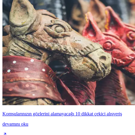
Komşularınızın gözlerini alamayacağı 10 dikkat çekici alışveriş
devamını oku