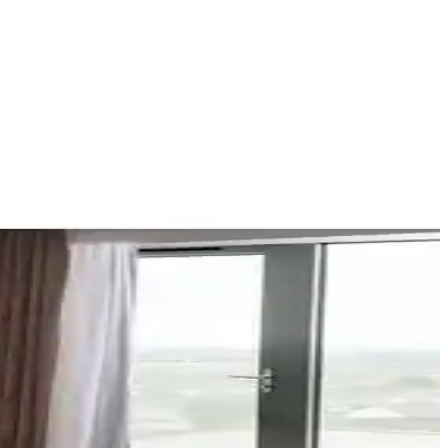
 estetik ve fonksiyonellik sağlanır.
ve üstün destek özellikleriyle ideal bir yataktır.
konfor katmanları, ambalaj ve stok durumu ile tarafsız biçimde
 uyku ürünüdür.