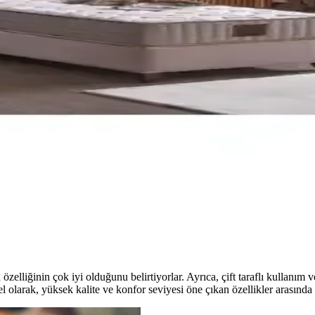
kte konfor ve omurga hizasını destekler. Aloe yüzey nazik dokunuş sağla
ve Konforlu Uyku İçin Yenilikçi Tasarım
idilife Bamboo Hygiene ve Comfort yatak, ergonomik tasarımıyla sağlıkl
edli Yatak 140x190 Konfor ve Dayanıklılık
lzemelerle tasarlanmış, ergonomik ve dayanıklı yapısıyla konforu ön p
eam Ortopedik Modelleri
si, konfor seviyesi ve dayanıklılığı detaylı şekilde karşılaştırılıyor.
zelliğinin çok iyi olduğunu belirtiyorlar. Ayrıca, çift taraflı kullanım v
l olarak, yüksek kalite ve konfor seviyesi öne çıkan özellikler arasında 