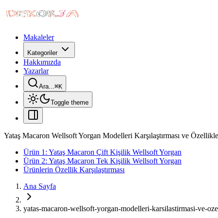
Makaleler
Kategoriler
Hakkımızda
Yazarlar
Ara...
⌘
K
Toggle theme
Yataş Macaron Wellsoft Yorgan Modelleri Karşılaştırması ve Özellikle
Ürün 1: Yataş Macaron Çift Kişilik Wellsoft Yorgan
Ürün 2: Yataş Macaron Tek Kişilik Wellsoft Yorgan
Ürünlerin Özellik Karşılaştırması
Ana Sayfa
yatas-macaron-wellsoft-yorgan-modelleri-karsilastirmasi-ve-ozel