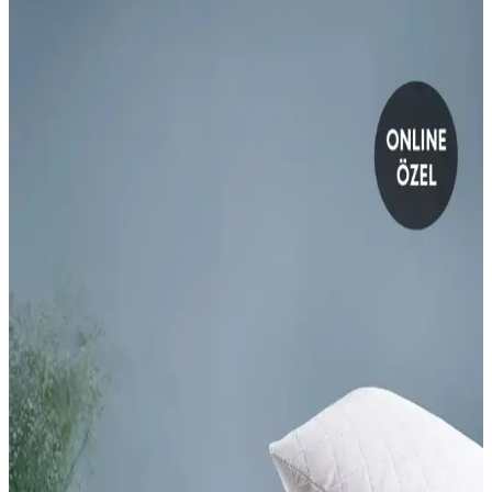
karmaşayı önler ve konforu artırır.
Nesco 50x100 ile TeksNil 50x70: Boncuk Elyaf ve
Silikon Dolgu Konfor ve Destek Farkları
Bu karşılaştırmada Nesco 50x100 tek kişilik yastık ile TeksNil
Home 50x70 boncuk silikon dolgu yastığı arasındaki dolgu tipi,
dolgunluk seviyesi, dış kumaş ve temizleme olanakları karşılaştırılır;
yan yatış desteği odak noktasıdır.
Xpermate TV Yastığı: Boyun Bel ve Sırt Desteğiyle
Ameliyat Sonrası Konfor ve Ergonomi
Xpermate TV Yastığı üçgen formuyla baş, boyun ve omuzları
dengeli destekleyerek uzun oturumlarda konforu artırır; su itici apreli
kumaş ve esnek sünger dolgu dayanıklılığı artırır, pratik telefon cebi
ise günlük kullanımı kolaylaştırır.
Yataş Mini DACRON® 95 Bebek Yastık ve Yataş
Nuevo Bambu Yastık Karşılaştırması
İki yatak ve yastık ürününün malzeme, kullanım ve kullanıcı geri
bildirimleriyle detaylı karşılaştırması, konfor ve performans
açısından önemli bilgiler içeriyor.