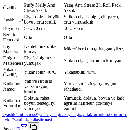
Puffy Melly Anti-
Yataş Anti-Stress 2'li Roll Pack
Özellik
Stress Yastık
Yastık
Elyaf dolgu, büyük
Silikon elyaf dolgu, çift parça,
Yastık Tipi
boyut, orta sertlik
orta yumuşaklık
Boyutlar
50 x 70 cm
50 x 70 cm
Sertlik
Orta
Orta
Derecesi
Dış
Kaliteli mikrofiber
Mikrofiber kumaş, kaygan yüzey
Materyal
kumaş
Dolgu
Elyaf, dolgun ve
Silikon elyaf, formunu koruyan
Malzemesi
yumuşak
Yıkama
Yıkanabilir, 40°C
Yıkanabilir, 40°C
Özelliği
Yan ve sırt üstü
Kullanım
Yan ve sırt üstü yatışa uygun,
yatışa uygun,
Amacı
rahatlatıcı
konforlu
Dolgun, rahat,
Yumuşak, dolgun, boyun ve kafa
Kullanıcı
boyun desteği iyi,
ağrısını hafifletir, çökmeye
Yorumları
yumuşak
eğilimli
#
yastik
#
anti-stress
#
yatak-yastigi
#
el-yastigi
#
yatak-urunleri
#
konforlu-
uyku
#
yastik-karsilastirmasi
Paylaş:
f
𝕏