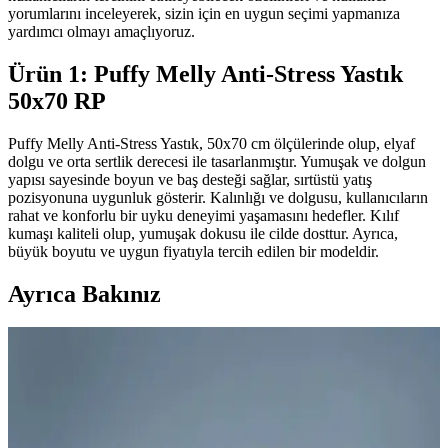
yorumlarını inceleyerek, sizin için en uygun seçimi yapmanıza
yardımcı olmayı amaçlıyoruz.
Ürün 1: Puffy Melly Anti-Stress Yastık
50x70 RP
Puffy Melly Anti-Stress Yastık, 50x70 cm ölçülerinde olup, elyaf
dolgu ve orta sertlik derecesi ile tasarlanmıştır. Yumuşak ve dolgun
yapısı sayesinde boyun ve baş desteği sağlar, sırtüstü yatış
pozisyonuna uygunluk gösterir. Kalınlığı ve dolgusu, kullanıcıların
rahat ve konforlu bir uyku deneyimi yaşamasını hedefler. Kılıf
kumaşı kaliteli olup, yumuşak dokusu ile cilde dosttur. Ayrıca,
büyük boyutu ve uygun fiyatıyla tercih edilen bir modeldir.
Ayrıca Bakınız
Oturma Odası Dekorasyonunda Halı ve Yastık
Seçiminde Denge ve Renk Uyumu
Oturma odası dekorasyonunda halı ve yastıkların renk ve desen
uyumu mekanın atmosferini belirler. Dengeli seçimler görsel