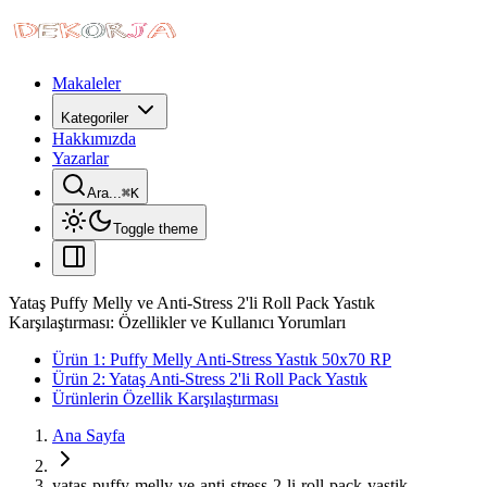
Makaleler
Kategoriler
Hakkımızda
Yazarlar
Ara...
⌘
K
Toggle theme
Yataş Puffy Melly ve Anti-Stress 2'li Roll Pack Yastık
Karşılaştırması: Özellikler ve Kullanıcı Yorumları
Ürün 1: Puffy Melly Anti-Stress Yastık 50x70 RP
Ürün 2: Yataş Anti-Stress 2'li Roll Pack Yastık
Ürünlerin Özellik Karşılaştırması
Ana Sayfa
yatas-puffy-melly-ve-anti-stress-2-li-roll-pack-yastik-