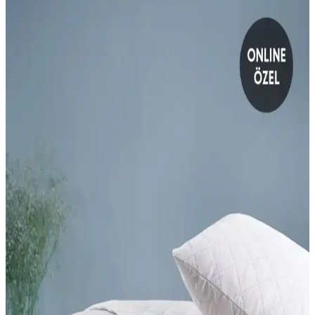
Silikon Dolgu Konfor ve Destek Farkları
Bu karşılaştırmada Nesco 50x100 tek kişilik yastık ile TeksNil
Home 50x70 boncuk silikon dolgu yastığı arasındaki dolgu tipi,
dolgunluk seviyesi, dış kumaş ve temizleme olanakları karşılaştırılır;
yan yatış desteği odak noktasıdır.
Xpermate TV Yastığı: Boyun Bel ve Sırt Desteğiyle
Ameliyat Sonrası Konfor ve Ergonomi
Xpermate TV Yastığı üçgen formuyla baş, boyun ve omuzları
dengeli destekleyerek uzun oturumlarda konforu artırır; su itici apreli
kumaş ve esnek sünger dolgu dayanıklılığı artırır, pratik telefon cebi
ise günlük kullanımı kolaylaştırır.
Yataş Mini DACRON® 95 Bebek Yastık ve Yataş
Nuevo Bambu Yastık Karşılaştırması
İki yatak ve yastık ürününün malzeme, kullanım ve kullanıcı geri
bildirimleriyle detaylı karşılaştırması, konfor ve performans
açısından önemli bilgiler içeriyor.
Yataş Macaron Çift Kişilik Yorgan ve Yastık Setleri