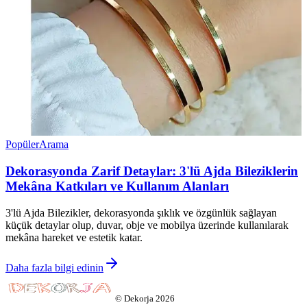
Popüler
Arama
Dekorasyonda Zarif Detaylar: 3'lü Ajda Bileziklerin
Mekâna Katkıları ve Kullanım Alanları
3'lü Ajda Bilezikler, dekorasyonda şıklık ve özgünlük sağlayan
küçük detaylar olup, duvar, obje ve mobilya üzerinde kullanılarak
mekâna hareket ve estetik katar.
Daha fazla bilgi edinin
©
Dekorja
2026