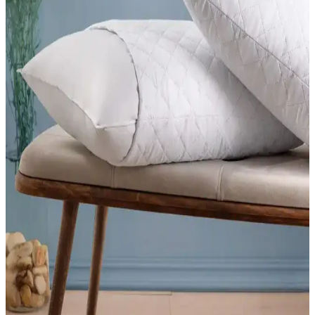
Yataş Macaron Çift Kişilik Yorgan ve Yastık Setleri
Karşılaştırması ve Özellikleri
Yataş Macaron çift kişilik yorgan ve yastık setlerinin özellikleri,
kullanıcı yorumları ve karşılaştırmasıyla ilgili detaylı bilgi
sunuyoruz.
Vionel Home 4'lü Premium Kare Kırlent Seti Şık ve
Dayanıklı Ev Dekorasyonu Ürünü
Vionel Home'un 4'lü seti, yüksek kaliteli polyester ve boncuk elyaf
dolgusu ile dayanıklı ve şık kare kırlentler sunar. Çok yönlü
kullanım ve sade tasarımıyla ev ve dış mekanlara uyum sağlar.
Viscotex visko yastık modellerinin özellikleri ve
karşılaştırması
Bu makale, Viscotex Lif Kılıflı Hava Kanallı ve Medium Serenity
ergonomik visko yastıklarının özelliklerini, kullanıcı yorumlarını ve
performanslarını detaylı şekilde karşılaştırıyor.
Yataş Alerjik Yastık: Toz Akarlarına Dayanıklı ve