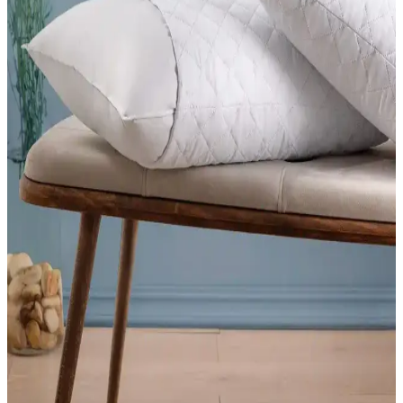
Karşılaştırması ve Özellikleri
Yataş Macaron çift kişilik yorgan ve yastık setlerinin özellikleri,
kullanıcı yorumları ve karşılaştırmasıyla ilgili detaylı bilgi
sunuyoruz.
Vionel Home 4'lü Premium Kare Kırlent Seti Şık ve
Dayanıklı Ev Dekorasyonu Ürünü
Vionel Home'un 4'lü seti, yüksek kaliteli polyester ve boncuk elyaf
dolgusu ile dayanıklı ve şık kare kırlentler sunar. Çok yönlü
kullanım ve sade tasarımıyla ev ve dış mekanlara uyum sağlar.
Viscotex visko yastık modellerinin özellikleri ve
karşılaştırması
Bu makale, Viscotex Lif Kılıflı Hava Kanallı ve Medium Serenity
ergonomik visko yastıklarının özelliklerini, kullanıcı yorumlarını ve
performanslarını detaylı şekilde karşılaştırıyor.
Yataş Alerjik Yastık: Toz Akarlarına Dayanıklı ve
Hipoalerjenik Sağlıklı Uyku Çözümü