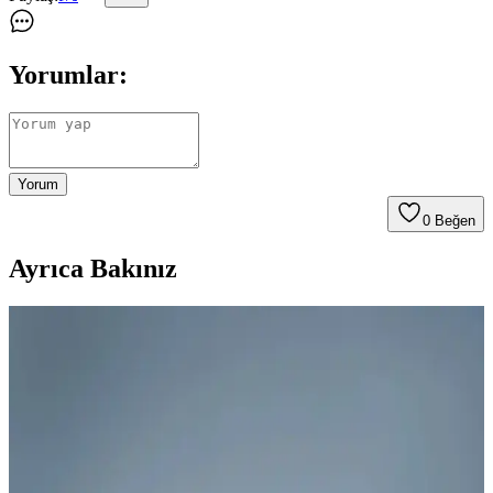
Yorumlar:
Yorum
0
Beğen
Ayrıca Bakınız
Oturma Odası Dekorasyonunda Halı ve Yastık
Seçiminde Denge ve Renk Uyumu
Oturma odası dekorasyonunda halı ve yastıkların renk ve desen
uyumu mekanın atmosferini belirler. Dengeli seçimler görsel
karmaşayı önler ve konforu artırır.
Nesco 50x100 ile TeksNil 50x70: Boncuk Elyaf ve