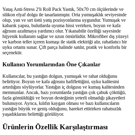
Yataş Anti-Stress 2'li Roll Pack Yastık, 50x70 cm ölçülerinde ve
silikon elyaf dolgu ile tasarlanmıştır. Orta yumuşaklık seviyesinde
olup, yan ve sırt üstü yatış pozisyonlarına uygundur. Yumuşak ve
kabarık yapısı, bulutlarda uyuma hissi verirken, boyun ve kafa
ağrısını azaltmaya yardımcı olur. Yıkanabilir özelliği sayesinde
hijyenik kullanım sağlar ve uzun ömürlüdür. Mikrofiber dış yüzeyi
ve karbon teller içeren kumaşı ile statik elektriği alır, rahatlatıcı bir
uyku ortamı sunar. Çift parça halinde satılır, pratik ve konforlu bir
seçenektir.
Kullanıcı Yorumlarından Öne Çıkanlar
Kullanıcılar, bu yastığın dolgun, yumuşak ve rahat olduğunu
belirtiyor. Boyun ve kafa ağrısını hafiflettiğini, uyku kalitesini
artırdığını söylüyorlar. Yastığın iç dolgusu ve kumaş kalitesinden
memnunlar. Ancak, bazı yorumlarda yastığın çok çabuk çöktüğü,
fazla gömüldüğü ve boyun desteğinin yeterli olmadığı şikayetleri
bulunuyor. Ayrıca, kılıfın kaygan olması ve bazı kullanıcıların
yastığın büyük ve geniş olduğunu, hareket ettirirken rahatsızlık
yaşadıklarını belirttiği görülüyor.
Ürünlerin Özellik Karşılaştırması