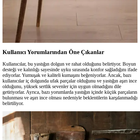
Hipoalerjenik Sağlıklı Uyku Çözümü
Yataş alerjik yastıklar, toz akarlarına dayanıklı ve hipoalerjenik
malzemeleriyle alerjik bünyeye sahip kişilere sağlıklı, konforlu ve
hijyenik uyku ortamı sunar. Uyku kalitenizi artırmak için ideal
seçimdir.
Kullanıcı Yorumlarından Öne Çıkanlar
Kullanıcılar, bu yastığın dolgun ve rahat olduğunu belirtiyor. Boyun
desteği ve kalınlığı sayesinde uyku sırasında konfor sağladığını ifade
ediyorlar. Yumuşak ve kaliteli kumaşını beğeniyorlar. Ancak, bazı
kullanıcılar iç dolgunda ufak parçalar olduğunu ve yastığın aşırı ince
olduğunu, yüksek sertlik sevenler için uygun olmadığını dile
getiriyorlar. Ayrıca, bazı yorumlarda yastığın içinde küçük parçaların
bulunması ve aşırı ince olması nedeniyle beklentilerin karşılanmadığı
belirtiliyor.