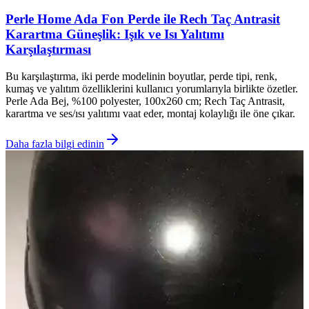
Perle Home Ada Fon Perde ile Rech Taç Antrasit
Karartma Güneşlik: Işık ve Isı Yalıtımı
Karşılaştırması
Bu karşılaştırma, iki perde modelinin boyutlar, perde tipi, renk,
kumaş ve yalıtım özelliklerini kullanıcı yorumlarıyla birlikte özetler.
Perle Ada Bej, %100 polyester, 100x260 cm; Rech Taç Antrasit,
karartma ve ses/ısı yalıtımı vaat eder, montaj kolaylığı ile öne çıkar.
Daha fazla bilgi edinin