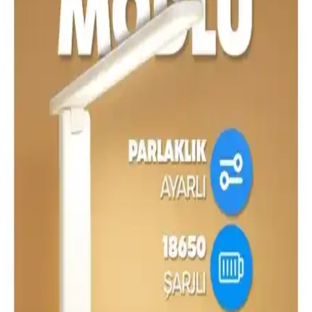
Yatak Odası ve Masa Lambası Abajur
Karşılaştırması: Malzeme, Tasarım ve Kullanıcı
Yorumları
İki farklı yatak odası abajuru ve masa lambası modelinin malzeme,
boyut, kullanım alanı ve kullanıcı geri bildirimleri detaylı şekilde
analiz edilerek, en uygun seçim için rehberlik sağlar.
Cata CT-8435 Oslo Şarjlı Masa Lambası: Üç Renk
Modu ve USB Çıkışı
Cata CT-8435 Oslo Şarjlı Masa Lambası, bronz tonlu demir gövde
ile şık bir masaüstü aydınlatması sunar. Üç renk modu
(3200K/4000K/6400K) ve dokunmalı üç kademeli karartma ile
esnek ışık ayarı sağlar; dahili 1800 mAh pil, USB çıkışı ve 100 cm
kablo.
Avec ve Cata Spiralli Masa Lambası
Karşılaştırması: Tasarım, Fonksiyon ve Kullanıcı
Yorumları