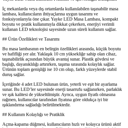
İç mekanlarda veya dış ortamlarda kullanılabilen taşınabilir masa
lambası, kullanıcıların ihtiyaçlarına uygun tasarımı ve
fonksiyonlarıyla öne çıkar. Yayke LED Masa Lambası, kompakt
boyutu ve pratik kullanımıyla dikkat çekerken, enerjiyi verimli
kullanan LED teknolojisi sayesinde uzun süreli kullanım sağlar.
## Ürün Özellikleri ve Tasarımı
Bu masa lambasının en belirgin özellikleri arasında, küçük boyutu
ve hafifliği yer alır. Yaklaşık 10 cm yüksekliğe sahip olan cihaz,
taşınabilirlik açısından büyük avantaj sunar. Plastik gövdesi ve
başlığı, dayanıklılığı artırırken, taşıma sırasında kolaylık sağlar.
Ürünün toplam genişliği ise 10 cm olup, farklı yüzeylerde stabil
duruş sağlar.
İçeriğinde 4 adet LED bulunan ürün, yeterli ve eşit bir ayarlama
sunar. Bu LED’ler sayesinde enerji tasarrufu sağlanırken, parlaklık
ve ışık kalitesi de yükseltilmiştir. Ayrıca, uygun fiyatlı olmasına
rağmen, kullanıcılar tarafından fiyatına göre oldukça iyi bir
ışıklandırma sağladığı belirtilmektedir.
## Kullanım Kolaylığı ve Pratiklik
Açma-kapama düğmesi, kullanıcıların hızlı ve kolayca ürünü aktif