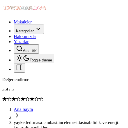
Makaleler
Kategoriler
Hakkımızda
Yazarlar
Ara...
⌘
K
Toggle theme
Değerlendirme
3.9
/
5
Ana Sayfa
yayke-led-masa-lambasi-incelemesi-tasinabilirlik-ve-enerji-
tasarrufu-ozellikleri