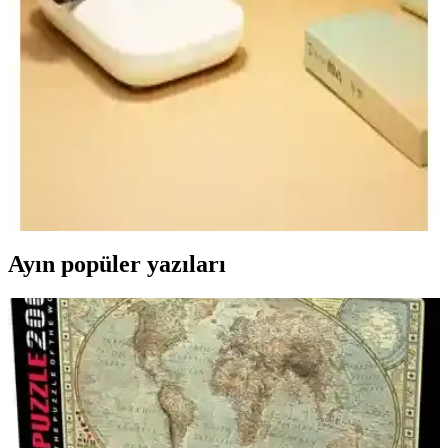
kurulum sağlar; ampul dahildir ve dimmer yok. Doğal malzeme ve
ahşap tabanlı dekoratif tasarım, loş sıcak tonlarda rahatlatıcı bir
atmosfer ve tuz etkisi hissi sunar.
Telvesse ve The Wlue Şarjlı Masa Lambası
Karşılaştırması: Özellikler ve Kullanıcı Yorumları
Telvesse ve The Wlue şarjlı masa lambaları, farklı özellikleri ve
tasarımlarıyla öne çıkıyor. Her iki ürün de taşınabilirlik, ışık kalitesi
ve kullanım kolaylığı sunarken, kullanıcı yorumları ve teknik
detaylar karşılaştırılıyor.
Ayın popüler yazıları