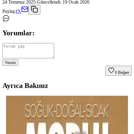
24 Temmuz 2025
·
Güncellendi:
19 Ocak 2026
Paylaş:
f
𝕏
Yorumlar:
Yorum
0
Beğen
Ayrıca Bakınız
Sıcak Renk Tonlu ve Dolaylı Aydınlatmalı Masa
Lambası Seçimi İçin Kapsamlı Rehber
Sıcak renk tonu ve dolaylı aydınlatma sunan masa lambaları, göz
yorgunluğunu azaltır ve çalışma alanını homojen aydınlatır. Ampul
özellikleri ve tasarım, verimliliği artırır.