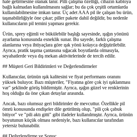
hale getirmesine olanak tanır. Pilli çalışma özelliği, cihazın kabloya
bağlı kalmadan kullanılmasını sağlar; bu da çok çeşitli ortamlarda
kullanılabilmesine imkan tanır. Üç adet AAA pil ile çalışan bu ürün,
taşınabilirliğiyle öne çıkar; piller pakete dahil değildir, bu nedenle
kullanıcıların pil temini yapması gerekir.
Ürün, sprey eğimli ve bükülebilir başlığı sayesinde, ışığın yönünü
ayarlama konusunda esneklik sunar. Bu sayede, farklı çalışma
alanlarına veya ihtiyaçlara göre ışık yönü kolayca değiştirilebilir.
Ayrıca, pratik taşıma çantasına sığacak boyutlarda olmasıyla,
seyahatlerde veya dış mekan aktivitelerinde de tercih edilir.
## Müşteri Geri Bildirimleri ve Değerlendirmeler
Kullanıcılar, ürünün ışık kalitesini ve fiyat performans oranını
yüksek buluyor. Bazı müşteriler, "Fiyatına göre çok iyi ışıklanması
var" şeklinde görüş bildirmiştir. Ayrıca, ışığın güzel ve renklerinin
hoş olduğu da öne çıkan detaylar arasında.
Ancak, bazı olumsuz geri bildirimler de mevcuttur. Özellikle pil
ömrü konusunda endişeler dile getirilmiş olup, "pili çok çabuk
bitiyor" ve "pili aktı gitti" gibi ifadeler kullanılmıştır. Ayrıca, ürünün
boyutunun küçük olması nedeniyle, bazı kullanıcılar tarafından
yetersiz bulunabilir.
## Değerlendirme ve Sonuç