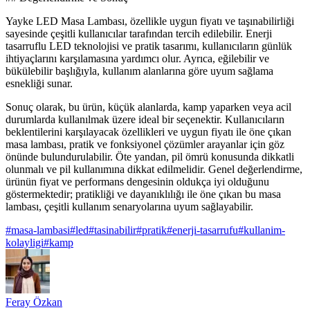
Yayke LED Masa Lambası, özellikle uygun fiyatı ve taşınabilirliği
sayesinde çeşitli kullanıcılar tarafından tercih edilebilir. Enerji
tasarruflu LED teknolojisi ve pratik tasarımı, kullanıcıların günlük
ihtiyaçlarını karşılamasına yardımcı olur. Ayrıca, eğilebilir ve
bükülebilir başlığıyla, kullanım alanlarına göre uyum sağlama
esnekliği sunar.
Sonuç olarak, bu ürün, küçük alanlarda, kamp yaparken veya acil
durumlarda kullanılmak üzere ideal bir seçenektir. Kullanıcıların
beklentilerini karşılayacak özellikleri ve uygun fiyatı ile öne çıkan
masa lambası, pratik ve fonksiyonel çözümler arayanlar için göz
önünde bulundurulabilir. Öte yandan, pil ömrü konusunda dikkatli
olunmalı ve pil kullanımına dikkat edilmelidir. Genel değerlendirme,
ürünün fiyat ve performans dengesinin oldukça iyi olduğunu
göstermektedir; pratikliği ve dayanıklılığı ile öne çıkan bu masa
lambası, çeşitli kullanım senaryolarına uyum sağlayabilir.
#
masa-lambasi
#
led
#
tasinabilir
#
pratik
#
enerji-tasarrufu
#
kullanim-
kolayligi
#
kamp
Feray Özkan