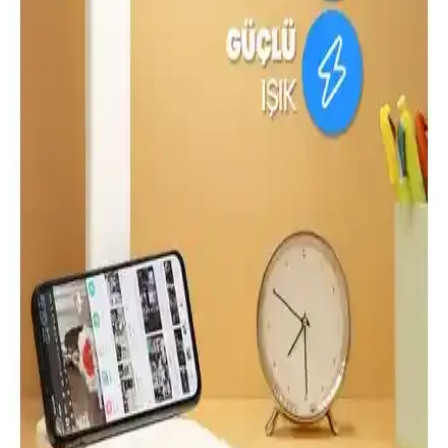
İşte Avec ve Cata Spiralli masa lambalarının tasarımı, kullanım
kolaylığı ve kullanıcı memnuniyetleriyle detaylı karşılaştırması.
Hangi model ihtiyaçlarınıza uygun?
Ack ve Cata Şarjlı Masa Lambası Karşılaştırması:
Tasarım, Özellikler ve Kullanıcı Yorumları
İki popüler masa lambasını detaylı karşılaştırıyoruz: Ack ve Cata
modellerinin tasarımı, özellikleri ve kullanıcı memnuniyeti üzerine
bilgiler.
Begüsa Tema Masa Lambası Eskitme Bej Şapka ile
Vivido Sarmaşık Abajur Karşılaştırması:
Aydınlatma Kalitesi
Bu karşılaştırmada Begüsa Tema Masa Lambası Eskitme Bej Şapka
ile Vivido Abajur Sarmaşık Modern Yatak Odası Abajur arasındaki
teknik özellikler ve kullanıcı geri bildirimleri incelenerek aydınlatma
kapasitesi, boyutlar ve malzeme kalitesi karşılaştırılıyor.
Çankırı Kaya Tuzu Lamba: Masa Üstü Doğal
Aydınlatma ve Tuz Sabunu Hediyesi Paketi
Çankırı kaya tuzu bloğundan masa üstü lamba, 1.5 m kabloyla hızlı