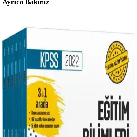
Ayrıca Bakınız
2025'te KPSS Tarihin Kara Kutusu ile Sınav
Başarınızı Katlayın
2025 KPSS tarih hazırlığında 'Tarihin Kara Kutusu' kitabıyla sınav
başarınızı artırın. Detayları keşfedin ve hemen çalışmaya başlayın!
Yargı Yayınevi 2024 KPSS Tamamı Çözümlü 5
Deneme Sınav Hazırlık Kitabı
Yargı Yayınevi'nin 2024 KPSS hazırlık kitabı, 5 çözümlü deneme ile
sınav atmosferini deneyimlemenizi sağlar, kapsamlı içerik ve detaylı
çözümlerle başarıya ulaşmanıza destek olur.
Pegem Akademi KPSS 2024 Genel Yetenek ve Genel
Kültür Kitabı İncelemesi ve Değerlendirmesi
Pegem Akademi'nin KPSS 2024 Genel Yetenek ve Genel Kültür
kitabı, güncel ve kapsamlı içeriğiyle sınava hazırlanan adaylara
detaylı konu anlatımı ve pratik soru çözümleri sunar.