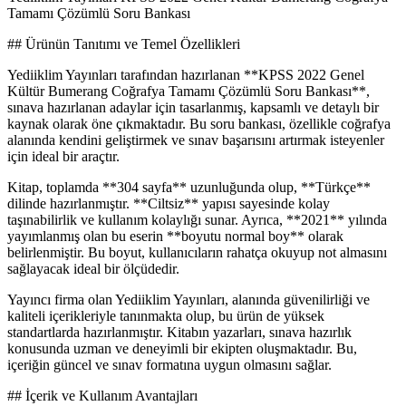
Tamamı Çözümlü Soru Bankası
## Ürünün Tanıtımı ve Temel Özellikleri
Yediiklim Yayınları tarafından hazırlanan **KPSS 2022 Genel
Kültür Bumerang Coğrafya Tamamı Çözümlü Soru Bankası**,
sınava hazırlanan adaylar için tasarlanmış, kapsamlı ve detaylı bir
kaynak olarak öne çıkmaktadır. Bu soru bankası, özellikle coğrafya
alanında kendini geliştirmek ve sınav başarısını artırmak isteyenler
için ideal bir araçtır.
Kitap, toplamda **304 sayfa** uzunluğunda olup, **Türkçe**
dilinde hazırlanmıştır. **Ciltsiz** yapısı sayesinde kolay
taşınabilirlik ve kullanım kolaylığı sunar. Ayrıca, **2021** yılında
yayımlanmış olan bu eserin **boyutu normal boy** olarak
belirlenmiştir. Bu boyut, kullanıcıların rahatça okuyup not almasını
sağlayacak ideal bir ölçüdedir.
Yayıncı firma olan Yediiklim Yayınları, alanında güvenilirliği ve
kaliteli içerikleriyle tanınmakta olup, bu ürün de yüksek
standartlarda hazırlanmıştır. Kitabın yazarları, sınava hazırlık
konusunda uzman ve deneyimli bir ekipten oluşmaktadır. Bu,
içeriğin güncel ve sınav formatına uygun olmasını sağlar.
## İçerik ve Kullanım Avantajları