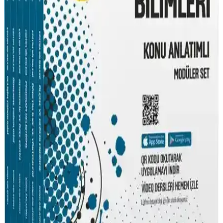
Pegem Akademi 2022 KPSS Eğitim Bilimleri
Tamamı Çözümlü 7 Deneme Sınava Hazırlık Kitabı
Pegem Akademi'nin hazırladığı 2022 KPSS Eğitim Bilimleri
Tamamı Çözümlü 7 Deneme kitabı, güncel içerik ve detaylı
çözümlerle sınava hazırlıkta etkili bir araç sunar.
Mehmet Eğit’in KPSS Coğrafya Soru Bankası
Güncel ve Pratik Çalışma Kaynağı
Mehmet Eğit’in KPSS coğrafya soru bankası, güncel bilgiler ve
pratik sorularla sınava hazırlıkta etkili ve güvenilir bir kaynaktır.
Yargı Yayınevi 2020 KPSS Coğrafya Tamamı
Çözümlü Soru Kitabı Değerlendirmesi
Yargı Yayınevi'nin 2020 KPSS coğrafya kitabı, tamamı çözümlü
sorular ve kapsamlı konu anlatımıyla sınava hazırlıkta güvenilir bir
kaynaktır. Taşınabilir boyutu ve güncel içerik avantaj sağlar.
Pegem Akademi 2024 KPSS Eğitim Bilimleri Soru
Bankası Güncel İçerik ve Özellikler