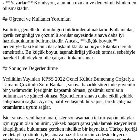
- **Yazarlar:** Komisyon, alanında uzman ve deneyimli isimlerden
oluşmaktadır.
## Öğrenci ve Kullanıcı Yorumları
Bu ürün, genellikle olumlu geri bildirimler almaktadır. Kullanıcılar,
içerik zenginliği ve çözümlü sorular sayesinde sınava daha iyi
hazırlandıklarını belirtmektedir. Ancak, **küçük boyutu**
nedeniyle bazı kullanıcılar alışkanlıkla daha büyük kitapları tercih
etmektedir. Bu küçük boyut, taşınabilirliği yüksek tutması sebebiyle
hareket halindeyken bile çalışma imkanı sunar.
## Sonuç ve Değerlendirme
Yediiklim Yayınları KPSS 2022 Genel Kültür Bumerang Coğrafya
Tamamı Çözümlü Soru Bankası, sınava hazırlık sürecinde güvenilir
bir yardımcıdır. İçeriğinin kapsamlı olması, çözümlü soruların
bulunması ve güncel olması, öğrencilerin sınava daha etkili şekilde
çalışmasını sağlar. Ayrıca, hafif ve taşınabilir yapısı, farklı çalışma
ortamlarına uyum sağlar.
İster sınava yeni hazırlanan, ister son aşamada tekrar yapan adaylar
için uygun olan bu ürün, yüksek başarı şansı yakalamak isteyenlerin
kitaplığında bulunması gereken nitelikte bir kaynaktır. Türkçe içeriği
ve detaylı çözümleriyle, sınava hazırlık sürecinizi destekleyecek