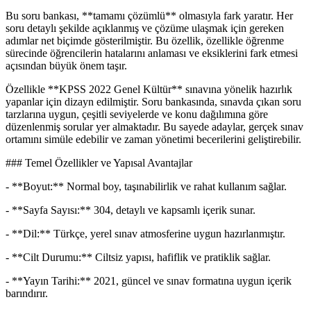
Bu soru bankası, **tamamı çözümlü** olmasıyla fark yaratır. Her
soru detaylı şekilde açıklanmış ve çözüme ulaşmak için gereken
adımlar net biçimde gösterilmiştir. Bu özellik, özellikle öğrenme
sürecinde öğrencilerin hatalarını anlaması ve eksiklerini fark etmesi
açısından büyük önem taşır.
Özellikle **KPSS 2022 Genel Kültür** sınavına yönelik hazırlık
yapanlar için dizayn edilmiştir. Soru bankasında, sınavda çıkan soru
tarzlarına uygun, çeşitli seviyelerde ve konu dağılımına göre
düzenlenmiş sorular yer almaktadır. Bu sayede adaylar, gerçek sınav
ortamını simüle edebilir ve zaman yönetimi becerilerini geliştirebilir.
### Temel Özellikler ve Yapısal Avantajlar
- **Boyut:** Normal boy, taşınabilirlik ve rahat kullanım sağlar.
- **Sayfa Sayısı:** 304, detaylı ve kapsamlı içerik sunar.
- **Dil:** Türkçe, yerel sınav atmosferine uygun hazırlanmıştır.
- **Cilt Durumu:** Ciltsiz yapısı, hafiflik ve pratiklik sağlar.
- **Yayın Tarihi:** 2021, güncel ve sınav formatına uygun içerik
barındırır.