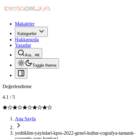
Makaleler
Kategoriler
Hakkımızda
Yazarlar
Ara...
⌘
K
Toggle theme
Değerlendirme
4.1
/
5
Ana Sayfa
yediiklim-yayinlari-kpss-2022-genel-kultur-cografya-tamami-
cozumlu-soru-bankasi