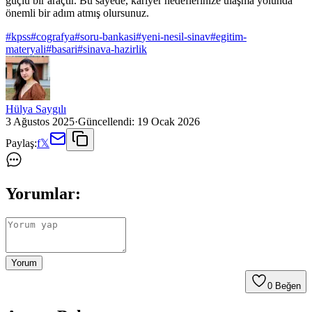
güçlü bir araçtır. Bu sayede, kariyer hedeflerinize ulaşma yolunda
önemli bir adım atmış olursunuz.
#
kpss
#
cografya
#
soru-bankasi
#
yeni-nesil-sinav
#
egitim-
materyali
#
basari
#
sinava-hazirlik
Hülya Saygılı
3 Ağustos 2025
·
Güncellendi:
19 Ocak 2026
Paylaş:
f
𝕏
Yorumlar:
Yorum
0
Beğen