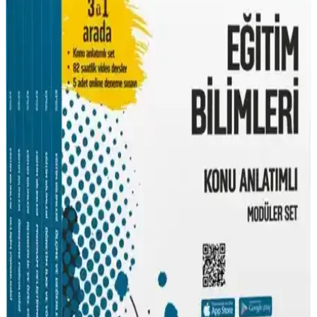
Pegem Akademi KPSS 2024 Genel Yetenek ve Genel
Kültür Kitabı İncelemesi ve Değerlendirmesi
Pegem Akademi'nin KPSS 2024 Genel Yetenek ve Genel Kültür
kitabı, güncel ve kapsamlı içeriğiyle sınava hazırlanan adaylara
detaylı konu anlatımı ve pratik soru çözümleri sunar.
Pegem Akademi 2022 KPSS Eğitim Bilimleri
Tamamı Çözümlü 7 Deneme Sınava Hazırlık Kitabı
Pegem Akademi'nin hazırladığı 2022 KPSS Eğitim Bilimleri
Tamamı Çözümlü 7 Deneme kitabı, güncel içerik ve detaylı
çözümlerle sınava hazırlıkta etkili bir araç sunar.
Mehmet Eğit’in KPSS Coğrafya Soru Bankası
Güncel ve Pratik Çalışma Kaynağı
Mehmet Eğit’in KPSS coğrafya soru bankası, güncel bilgiler ve
pratik sorularla sınava hazırlıkta etkili ve güvenilir bir kaynaktır.
Yargı Yayınevi 2020 KPSS Coğrafya Tamamı
Çözümlü Soru Kitabı Değerlendirmesi