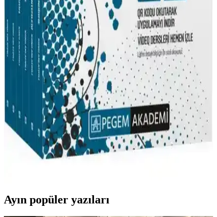
Yargı Yayınevi'nin 2020 KPSS coğrafya kitabı, tamamı çözümlü
sorular ve kapsamlı konu anlatımıyla sınava hazırlıkta güvenilir bir
kaynaktır. Taşınabilir boyutu ve güncel içerik avantaj sağlar.
Pegem Akademi 2024 KPSS Eğitim Bilimleri Soru
Bankası Güncel İçerik ve Özellikler
Pegem Akademi'nin 2024 KPSS Eğitim Bilimleri Soru Bankası,
güncel içerik, video çözümler ve yapay zeka destekli özellikleriyle
sınava hazırlıkta öne çıkıyor. Kapsamlı ve pratik kaynak, başarıyı
artırmayı hedefliyor.
Pegem Akademi 2022 KPSS Eğitim Bilimleri Konu
Anlatımlı Modüler Set Detaylı İnceleme
Pegem Akademi’nin 2022 KPSS Eğitim Bilimleri seti, detaylı konu
anlatımları ve güncel içerikleriyle sınava etkili hazırlık sağlar, dijital
entegrasyon ve pratik imkanlar sunar.
Ayın popüler yazıları