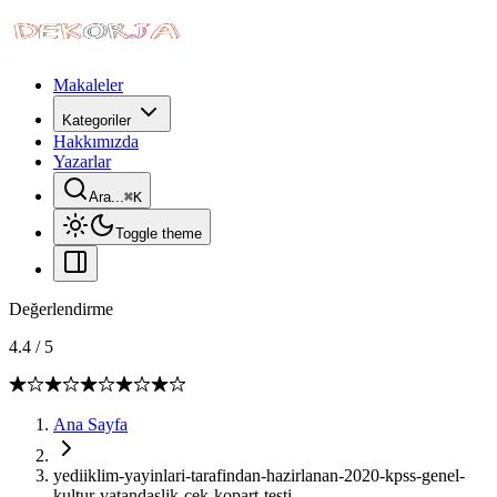
Makaleler
Kategoriler
Hakkımızda
Yazarlar
Ara...
⌘
K
Toggle theme
Değerlendirme
4.4
/
5
Ana Sayfa
yediiklim-yayinlari-tarafindan-hazirlanan-2020-kpss-genel-
kultur-vatandaslik-cek-kopart-testi