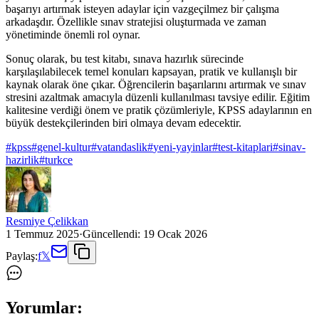
başarıyı artırmak isteyen adaylar için vazgeçilmez bir çalışma
arkadaşdır. Özellikle sınav stratejisi oluşturmada ve zaman
yönetiminde önemli rol oynar.
Sonuç olarak, bu test kitabı, sınava hazırlık sürecinde
karşılaşılabilecek temel konuları kapsayan, pratik ve kullanışlı bir
kaynak olarak öne çıkar. Öğrencilerin başarılarını artırmak ve sınav
stresini azaltmak amacıyla düzenli kullanılması tavsiye edilir. Eğitim
kalitesine verdiği önem ve pratik çözümleriyle, KPSS adaylarının en
büyük destekçilerinden biri olmaya devam edecektir.
#
kpss
#
genel-kultur
#
vatandaslik
#
yeni-yayinlar
#
test-kitaplari
#
sinav-
hazirlik
#
turkce
Resmiye Çelikkan
1 Temmuz 2025
·
Güncellendi:
19 Ocak 2026
Paylaş:
f
𝕏
Yorumlar: