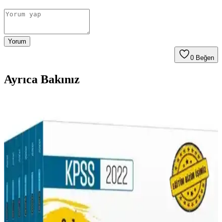
Yorum
0
Beğen
Ayrıca Bakınız
2025'te KPSS Tarihin Kara Kutusu ile Sınav
Başarınızı Katlayın
2025 KPSS tarih hazırlığında 'Tarihin Kara Kutusu' kitabıyla sınav
başarınızı artırın. Detayları keşfedin ve hemen çalışmaya başlayın!
Yargı Yayınevi 2024 KPSS Tamamı Çözümlü 5
Deneme Sınav Hazırlık Kitabı
Yargı Yayınevi'nin 2024 KPSS hazırlık kitabı, 5 çözümlü deneme ile
sınav atmosferini deneyimlemenizi sağlar, kapsamlı içerik ve detaylı
çözümlerle başarıya ulaşmanıza destek olur.