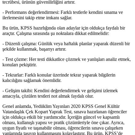
tecrübesi, ürünün güvenilirliğini artırır.
- Performans değerlendirmesi: Farklı testlerle kendini sınama ve
ilerlemesini takip etme imkanı sağlar.
Bu ürün, KPSS hazırlığında olan adaylar için oldukça faydalı bir
araçtır. Çalışma sırasında şu noktalara dikkat edilmelidir:
- Düzenli çalışma: Günlük veya haftalık planlar yaparak düzenli bir
şekilde kullanmak, başarıyı artırır.
- Test çözme: Her testi dikkatlice çözmek ve yanlışları analiz etmek,
konuları pekiştirir.
- Tekrarlar: Farklı konular üzerinde tekrar yaparak bilgilerin
kalıcılığını sağlamak önemlidir.
- Gelişim takibi: Kendini değerlendirmek ve gelişimi izlemek
amacıyla, çözülen testleri not almak faydalı olur.
Genel anlamda, Yediiklim Yayınları 2020 KPSS Genel Kültür
Vatandaşlık Çek Kopart Yaprak Test, sınava hazırlanan öğrenciler
için oldukça etkili bir yardımcıdır. İçeriğin güncel ve kapsamlı
olması, kullanışlı yapısı ve pratik çözümleriyle öne çıkar. Ayrıca,
uygun fiyatlı ve taşınabilir olması, öğrencilerin sınava çalışırken
yanlarında taşıyıp kullanmasını kolaylaştırır. Bu ürün, KPSS’de