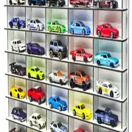
Fonksiyonellik ile Şıklık Yaratın
Kişiye özel araba anahtarlıkları, şıklık ve fonksiyonelliği bir arada
sunar. Farklı malzeme ve tasarım seçenekleriyle kişisel tarzınıza
uygun, anlamlı ve pratik aksesuarlar. Günlük kullanım ve hediye
alternatifleriyle öne çıkar.
Bel Destek Yastıkları Karşılaştırması: Arnee ve
Viscomina Ürünlerinin Özellikleri ve Kullanıcı
Yorumları
Arnee ve Viscomina bel yastıkları, farklı malzeme ve tasarımlarla bel
ağrılarını hafifletir, ergonomik destek sağlar. Kullanıcı yorumları ve
özellikleriyle en iyi seçeneği belirleyin.
Bissell Spotclean Autopro Select: Güçlü ve Pratik Ev
ve Araç Temizleme Cihazı
Bissell Spotclean Autopro Select, güçlü motoru ve hijyenik
haznesiyle ev ve araç içi yüzeylerde etkili temizlik sağlar, zaman
kazandırır ve profesyonel sonuçlar sunar.
Hobi Araba Rafları Karşılaştırması: Woodbu ve