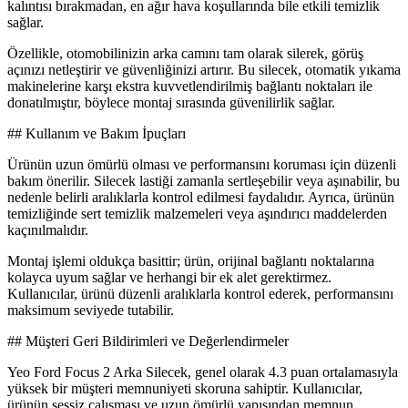
kalıntısı bırakmadan, en ağır hava koşullarında bile etkili temizlik
sağlar.
Özellikle, otomobilinizin arka camını tam olarak silerek, görüş
açınızı netleştirir ve güvenliğinizi artırır. Bu silecek, otomatik yıkama
makinelerine karşı ekstra kuvvetlendirilmiş bağlantı noktaları ile
donatılmıştır, böylece montaj sırasında güvenilirlik sağlar.
## Kullanım ve Bakım İpuçları
Ürünün uzun ömürlü olması ve performansını koruması için düzenli
bakım önerilir. Silecek lastiği zamanla sertleşebilir veya aşınabilir, bu
nedenle belirli aralıklarla kontrol edilmesi faydalıdır. Ayrıca, ürünün
temizliğinde sert temizlik malzemeleri veya aşındırıcı maddelerden
kaçınılmalıdır.
Montaj işlemi oldukça basittir; ürün, orijinal bağlantı noktalarına
kolayca uyum sağlar ve herhangi bir ek alet gerektirmez.
Kullanıcılar, ürünü düzenli aralıklarla kontrol ederek, performansını
maksimum seviyede tutabilir.
## Müşteri Geri Bildirimleri ve Değerlendirmeler
Yeo Ford Focus 2 Arka Silecek, genel olarak 4.3 puan ortalamasıyla
yüksek bir müşteri memnuniyeti skoruna sahiptir. Kullanıcılar,
ürünün sessiz çalışması ve uzun ömürlü yapısından memnun