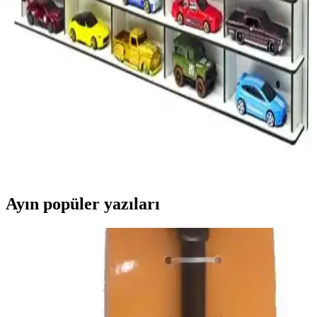
Good Sign Modellerinin Özellikleri
İki popüler hobi araba rafını detaylı karşılaştırıyoruz. Woodbu'nun
dayanıklı MDF yapısı ve kolay montajı ile Good Sign'in pleksi
kapaklı modern tasarımı arasındaki farkları öğrenin.
Woodbu 1/64 Hobi Araba Rafı Beyaz: Modern ve
Pratik Depolama Çözümü
Woodbu 1/64 Hobi Araba Rafı, hafif ve dayanıklı MDF
malzemeden yapılmış, kolay montajlı, şık ve fonksiyonel bir
depolama çözümüdür. Küçük araba koleksiyonları için ideal,
modern tasarımıyla odalara şıklık katıyor.
Ayın popüler yazıları