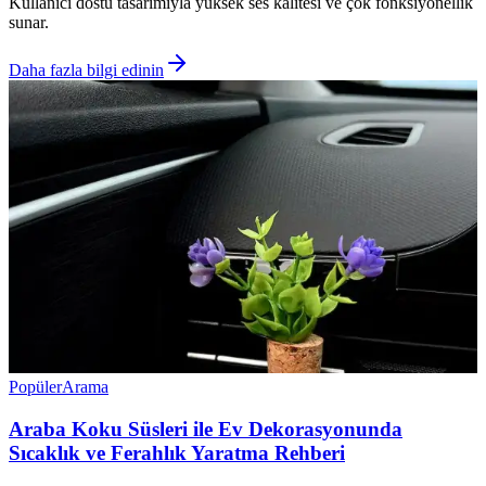
Kullanıcı dostu tasarımıyla yüksek ses kalitesi ve çok fonksiyonellik
sunar.
Daha fazla bilgi edinin
Popüler
Arama
Araba Koku Süsleri ile Ev Dekorasyonunda
Sıcaklık ve Ferahlık Yaratma Rehberi