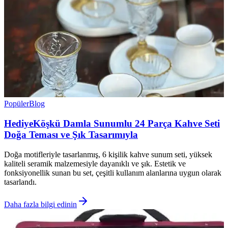
Popüler
Blog
HediyeKöşkü Damla Sunumlu 24 Parça Kahve Seti
Doğa Teması ve Şık Tasarımıyla
Doğa motifleriyle tasarlanmış, 6 kişilik kahve sunum seti, yüksek
kaliteli seramik malzemesiyle dayanıklı ve şık. Estetik ve
fonksiyonellik sunan bu set, çeşitli kullanım alanlarına uygun olarak
tasarlandı.
Daha fazla bilgi edinin