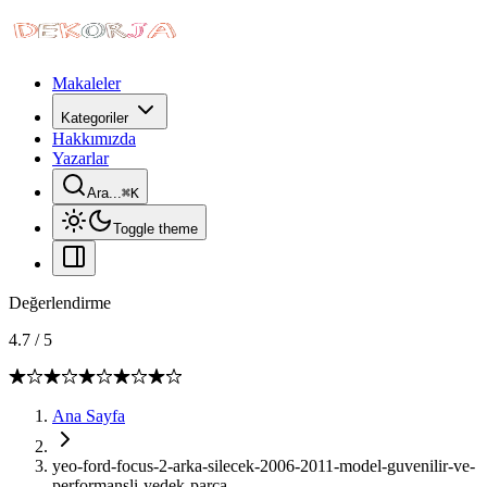
Makaleler
Kategoriler
Hakkımızda
Yazarlar
Ara...
⌘
K
Toggle theme
Değerlendirme
4.7
/
5
Ana Sayfa
yeo-ford-focus-2-arka-silecek-2006-2011-model-guvenilir-ve-
performansli-yedek-parca