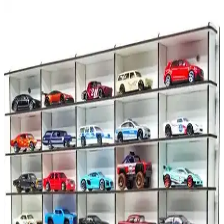
Honda Civic HB 2006-2011 İçin R.B.W. Muz Silecek
Takımı: Yüksek Performans ve Dayanıklılık
Honda Civic HB 2006-2011 modellerine uygun, dayanıklı ve sessiz
çalışan R.B.W. muz silecek takımı, yüksek temizlik performansı ve
kolay montajıyla güvenilir sürüş konforu sunar.
Biartt 650 mm Yüksek Kaliteli ve Çok Yönlü Silecek
Lastiği Araçlar İçin
Biartt 650 mm silecek lastiği, dayanıklı ve pratik tasarımıyla her
araçla uyum sağlar. Buz ve donmaya karşı dirençli, kolay montajlı
bu ürün, acil ihtiyaçlar ve mevsim geçişleri için ideal bir seçimdir.
Fiat Linea İçin Özel Halı Paspaslar: Dayanıklı ve
Uygun Fiyatlı Seçenekler
Fiat Linea için tasarlanmış halı paspaslar, dayanıklı malzeme ve
kolay montajıyla aracınızı korurken, estetik görünüm sağlar.
Malzeme kalitesi ve kullanım ömrü göz önüne alınmalı.
Kişiye Özel Araba Anahtarlıkları: Tasarım ve