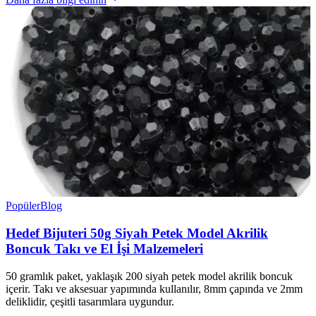
Popüler
Blog
Hedef Bijuteri 50g Siyah Petek Model Akrilik
Boncuk Takı ve El İşi Malzemeleri
50 gramlık paket, yaklaşık 200 siyah petek model akrilik boncuk
içerir. Takı ve aksesuar yapımında kullanılır, 8mm çapında ve 2mm
deliklidir, çeşitli tasarımlara uygundur.