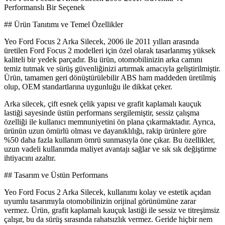
Performanslı Bir Seçenek
## Ürün Tanıtımı ve Temel Özellikler
Yeo Ford Focus 2 Arka Silecek, 2006 ile 2011 yılları arasında
üretilen Ford Focus 2 modelleri için özel olarak tasarlanmış yüksek
kaliteli bir yedek parçadır. Bu ürün, otomobilinizin arka camını
temiz tutmak ve sürüş güvenliğinizi artırmak amacıyla geliştirilmiştir.
Ürün, tamamen geri dönüştürülebilir ABS ham maddeden üretilmiş
olup, OEM standartlarına uygunluğu ile dikkat çeker.
Arka silecek, çift esnek çelik yapısı ve grafit kaplamalı kauçuk
lastiği sayesinde üstün performans sergilemiştir, sessiz çalışma
özelliği ile kullanıcı memnuniyetini ön plana çıkarmaktadır. Ayrıca,
ürünün uzun ömürlü olması ve dayanıklılığı, rakip ürünlere göre
%50 daha fazla kullanım ömrü sunmasıyla öne çıkar. Bu özellikler,
uzun vadeli kullanımda maliyet avantajı sağlar ve sık sık değiştirme
ihtiyacını azaltır.
## Tasarım ve Üstün Performans
Yeo Ford Focus 2 Arka Silecek, kullanımı kolay ve estetik açıdan
uyumlu tasarımıyla otomobilinizin orijinal görünümüne zarar
vermez. Ürün, grafit kaplamalı kauçuk lastiği ile sessiz ve titreşimsiz
çalışır, bu da sürüş sırasında rahatsızlık vermez. Geride hiçbir nem