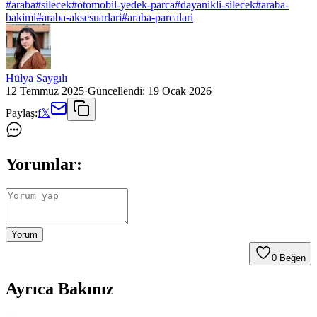
#
araba
#
silecek
#
otomobil-yedek-parca
#
dayanikli-silecek
#
araba-
bakimi
#
araba-aksesuarlari
#
araba-parcalari
Hülya Saygılı
12 Temmuz 2025
·
Güncellendi:
19 Ocak 2026
Paylaş:
f
𝕏
Yorumlar:
Yorum
0
Beğen
Ayrıca Bakınız