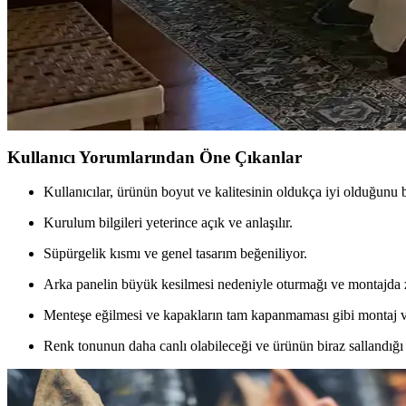
Ev Kütüphanesi Yenileme: Renk, Dekorasyon ve Kon
Ev kütüphanesi yenilemesinde renklerin rahatlatıcı etkisi, kişisel dek
Yatak Odası Düzeni ve Dekorasyonunda Doğru Yerleş
Yatak odasında doğru mobilya yerleşimi, renk uyumu, aydınlatma ve kişi
Kullanıcı Yorumlarından Öne Çıkanlar
Kullanıcılar, ürünün boyut ve kalitesinin oldukça iyi olduğunu be
Kurulum bilgileri yeterince açık ve anlaşılır.
Süpürgelik kısmı ve genel tasarım beğeniliyor.
Arka panelin büyük kesilmesi nedeniyle oturmağı ve montajda z
Menteşe eğilmesi ve kapakların tam kapanmaması gibi montaj ve 
Renk tonunun daha canlı olabileceği ve ürünün biraz sallandığı 