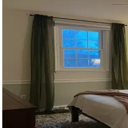
Koltuk ve aksesuar sandalyelerde renk uyumsuzluğu görsel rekabete yol
Ev Dekorasyonunda Denge ve Fonksiyonellik: Renk Uy
Reddit tartışması üzerinden ev dekorasyonunda renk uyumu, mobilya yerl
Veranda Dekorasyonunda Bitki Seçimi, Aydınlatma ve 
Veranda dekorasyonunda bitkiler, halılar, aydınlatma ve mobilyaların
Habitat'tan İkinci El Mobilya Alımı ve Ev Dekorasy
Habitat mağazalarından ikinci el mobilya alımı, ekonomik ve özgün deko
Teal Renkli Sandalyenin Halı ve Dolapla Uyumunda 
Teal renkli sandalyenin halı ve dolapla uyumu, doğru renk tonları ve ak
Yan Sehpa Boyama Renk Seçenekleri ve Dekorasyon
Yan sehpa boyamada renk seçimi, mobilya ve dekorasyon uyumu açısınd