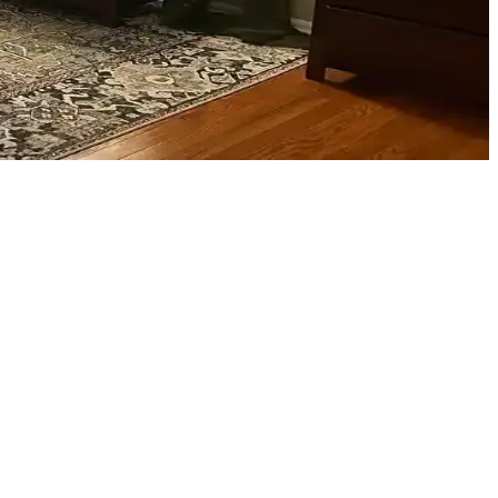
üzeni mekânın atmosferini zenginleştirir.
rıyla odanız daha dengeli ve sıcak bir hale gelir.