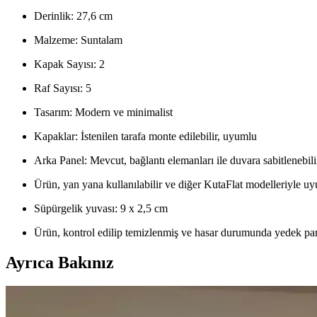
Derinlik: 27,6 cm
Malzeme: Suntalam
Kapak Sayısı: 2
Raf Sayısı: 5
Tasarım: Modern ve minimalist
Kapaklar: İstenilen tarafa monte edilebilir, uyumlu
Arka Panel: Mevcut, bağlantı elemanları ile duvara sabitlenebili
Ürün, yan yana kullanılabilir ve diğer KutaFlat modelleriyle u
Süpürgelik yuvası: 9 x 2,5 cm
Ürün, kontrol edilip temizlenmiş ve hasar durumunda yedek par
Ayrıca Bakınız
Koltuk ve Aksesuar Sandalyelerde Renk Uyumu ve D