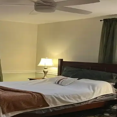
 açabilir. Halı, perde, yastık ve mobilya yerleşimi ile renkler dengele
umu, Mobilya Yerleşimi ve Estetik İncelemesi
eşimi ve aksesuar dengesi gibi unsurların yaşam alanlarının estetik ve 
Mobilya Düzenlemeleriyle Estetik İyileştirme Yönteml
 uyumlu kullanımı mekânı daha davetkâr ve fonksiyonel kılar. Doğru se
onunda Stil Oluşturma Yöntemleri
rasyon için fırsatlar sunar. Doğru seçim, temizlik ve stil oluşturma evi
Renk Tonları ve Aksesuarların Rolü
sesuar seçimiyle sağlanır. Halıdaki mavi-yeşil alt tonlar ve sıcak ahşap d
 Uyumu İçin Rehber
an önemlidir. Koyu tonlar, sıcak renkler ve doğal ahşap görünümü seçen