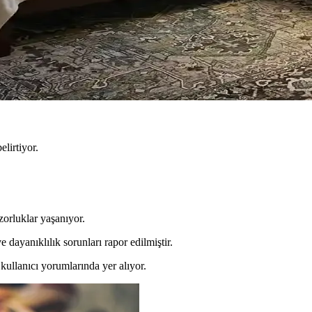
forun Dengeli Buluşması
oratif öğeler ve konforlu mobilyalar ön plandadır. Tavan boyama ve raf d
im ve Tasarım İpuçları
sel dokunuşlarla mekanın fonksiyonelliği ve estetiği artırılır. Bu ipuçla
lirtiyor.
orluklar yaşanıyor.
dayanıklılık sorunları rapor edilmiştir.
kullanıcı yorumlarında yer alıyor.