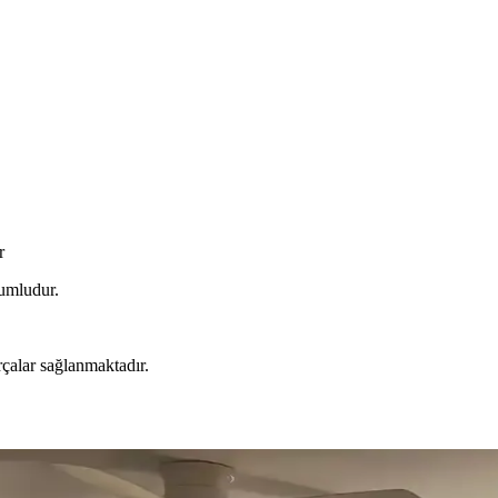
r
yumludur.
çalar sağlanmaktadır.
ekorasyonda Görsel Denge Sağlama Yöntemleri