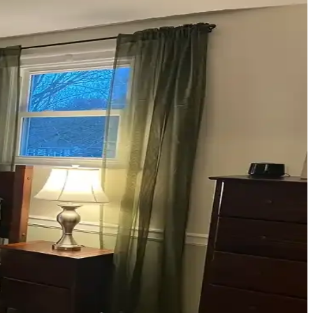
nerek mekanın estetik bütünlüğü sağlanır.
fonksiyonelliğini nasıl etkilediği inceleniyor.
eri
çimler verandanın atmosferini ve dış görünümünü güçlendirir.
n atmosferini belirler.
olap, teal rengini öne çıkarır, aksesuarlar ise denge oluşturur.
ekleriyle estetik sonuçlar elde edilir.