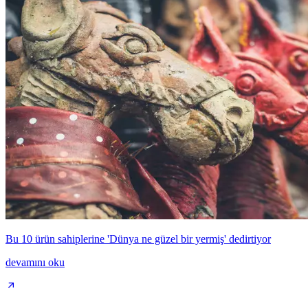
Bu 10 ürün sahiplerine 'Dünya ne güzel bir yermiş' dedirtiyor
devamını oku