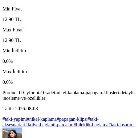
Min Fiyat
12.90
TL
Max Fiyat
12.90
TL
Min İndirim
0.0
%
Max İndirim
0.0
%
Product ID:
yfhobi-10-adet-nikel-kaplama-papagan-klipsleri-detayli-
inceleme-ve-ozellikler
Tarih:
2026-08-08
#
taki-yapimi
#
nikel-kaplama
#
papagan-klipsi
#
taki-
aksesuarlari
#
kolye-baglanti-parcalari
#
bileklik-baglama
#
taki-tasarimi