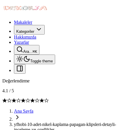
Makaleler
Kategoriler
Hakkımızda
Yazarlar
Ara...
⌘
K
Toggle theme
Değerlendirme
4.1
/
5
Ana Sayfa
yfhobi-10-adet-nikel-kaplama-papagan-klipsleri-detayli-
inceleme-ve-ozellikler