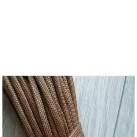
Hedef Bijuteri 1. Kalite Kırmızı Paraşüt İpi 100
Metre Takı ve Aksesuar Yapımı İçin
Hedef Bijuteri'nin yüksek kaliteli kırmızı paraşüt ipi, dayanıklı ve
estetik yapısıyla takı ve aksesuar yapımında ideal, uzun ömürlü ve
çok yönlü kullanıma uygun bir malzemedir.
Uniquehobby Kırık Doğal Taş ve Aparat Kutusu
Seti Takı Yapımında Yaratıcılığı Destekler
Doğal taşlar ve aparatlarla dolu bu set, takı yapımında yaratıcılığı
teşvik eder, çeşitli malzemelerle özgün tasarımlar ortaya koymanızı
sağlar. Hem yeni başlayanlar hem de uzmanlar için ideal.
2025'te Yaratıcılığınızı Ateşleyecek LİVZA
BİJUTERİ 24 Gözlü Takı Seti
LİVZA BİJUTERİ 24 gözlü takı setiyle kendi tasarımlarınızı
yaratın. Kaliteli malzeme ve ücretsiz kargo fırsatını hemen keşfedin!
Paracord Dünyası 5 Metre Lacivert Paracord
Bileklik İpi Dayanıklılık ve Çok Yönlülük