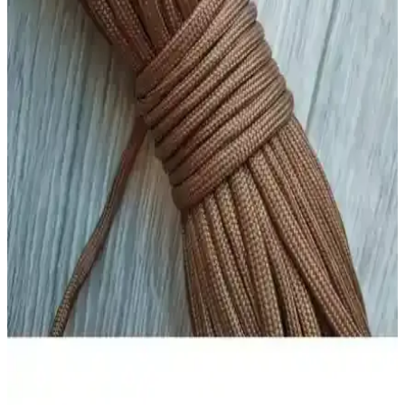
Bu 5 metre lacivert paracord, yüksek dayanıklılığı ve çok amaçlı
kullanımıyla el işleri, outdoor ve acil durumlar için ideal. Esnek
yapısı ve estetik görünümüyle öne çıkar.
Rich Crystal Resin Şeffaf Kristal Reçine Seti ile
Yaratıcılığınızı Geliştirin
Rich Crystal Resin seti, yüksek şeffaflık ve kolay kullanım
özellikleriyle dekoratif ve el işi projeleri için ideal. Renk karıştırma
ve çeşitli yüzeylerde kullanım avantajlarıyla yaratıcılığı teşvik eder.
Sasa Fosforlu Oval Yu<muş>ak Boncuk 100'lü
Paket 5x8 mm Parlak ve İşlevsel Tasarım
Bu fosforlu oval boncuklar gece parıltısı sağlar, takı ve dekorasyon
projelerine şıklık katar, dayanıklı ve esnektir, kolay şekil alır ve
çeşitli uygulamalarda kullanılabilir.
ElHobi Küçük Boy Epoksi Kalıbı Yaratıcılığınızı
Serbest Bırakın
ElHobi'nin küçük boy epoksi kalıbı, dayanıklı ve çok yönlü
kullanımıyla el işi projelerinize profesyonel dokunuşlar katmanıza