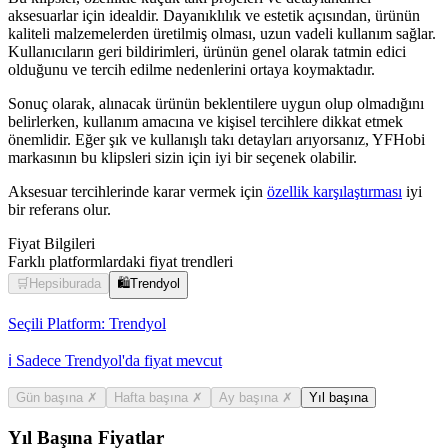
aksesuarlar için idealdir. Dayanıklılık ve estetik açısından, ürünün
kaliteli malzemelerden üretilmiş olması, uzun vadeli kullanım sağlar.
Kullanıcıların geri bildirimleri, ürünün genel olarak tatmin edici
olduğunu ve tercih edilme nedenlerini ortaya koymaktadır.
Sonuç olarak, alınacak ürünün beklentilere uygun olup olmadığını
belirlerken, kullanım amacına ve kişisel tercihlere dikkat etmek
önemlidir. Eğer şık ve kullanışlı takı detayları arıyorsanız, YFHobi
markasının bu klipsleri sizin için iyi bir seçenek olabilir.
Aksesuar tercihlerinde karar vermek için
özellik karşılaştırması
iyi
bir referans olur.
Fiyat Bilgileri
Farklı platformlardaki fiyat trendleri
🛒
Hepsiburada
🛍️
Trendyol
Seçili Platform:
Trendyol
ℹ️ Sadece Trendyol'da fiyat mevcut
Gün başına
✗
Hafta başına
✗
Ay başına
✗
Yıl başına
Yıl Başına Fiyatlar