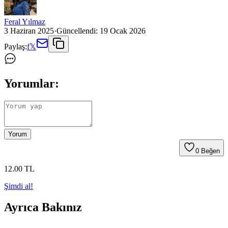
Feral Yılmaz
3 Haziran 2025
·
Güncellendi:
19 Ocak 2026
Paylaş:
f
𝕏
Yorumlar:
Yorum
0
Beğen
12
.00
TL
Şimdi al!
Ayrıca Bakınız