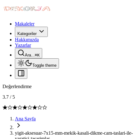
Makaleler
Kategoriler
Hakkımızda
Yazarlar
Ara...
⌘
K
Toggle theme
Değerlendirme
3.7
/
5
Ana Sayfa
yigit-aksesuar-7x15-mm-mekik-kasali-dikme-cam-taslari-ile-
yaratici-tasarimlar