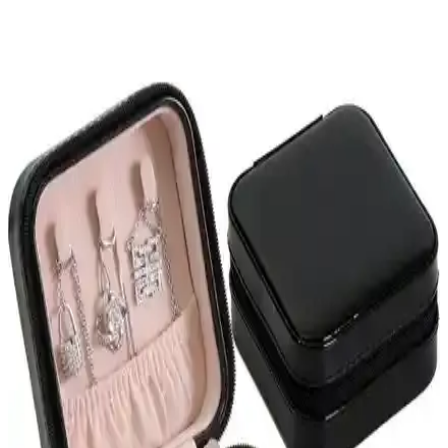
Pandora Yüzük Kutusu ile Dekorasyonda Şıklık ve
İşlevsellik Bir Arada
Pandora yüzük kutuları, estetik ve fonksiyonelliği bir araya getirerek
ev dekorasyonunuza zarif dokunuşlar katıyor. Dayanıklı
malzemeleri ve çeşitli tasarımlarıyla her tarzda yaşam alanına uyum
sağlar.
PRENSES Çeyiz Store Hasır Şifreli Takı Sandığı
Güvenli ve Şık Saklama Çözümü
PRENSES Çeyiz Store'un hasır şifreli takı sandığı, dayanıklı
malzemeleri ve şık tasarımıyla güvenli saklama sağlar, 2 yıl garanti
ile uzun ömürlü kullanım sunar.
Madame Coco Gaten Düzenleyici Kutu: Çift Taraflı
ve Şık Takı Saklama Çözümü
Küçük ve dayanıklı tasarımıyla Madame Coco Gaten Düzenleyici
Kutu, takı ve aksesuarlarınızı düzenli tutar, çift taraflı kullanımıyla
alan tasarrufu sağlar.