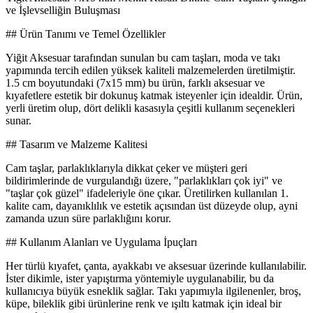
ve İşlevselliğin Buluşması
## Ürün Tanımı ve Temel Özellikler
Yiğit Aksesuar tarafından sunulan bu cam taşları, moda ve takı
yapımında tercih edilen yüksek kaliteli malzemelerden üretilmiştir.
1.5 cm boyutundaki (7x15 mm) bu ürün, farklı aksesuar ve
kıyafetlere estetik bir dokunuş katmak isteyenler için idealdir. Ürün,
yerli üretim olup, dört delikli kasasıyla çeşitli kullanım seçenekleri
sunar.
## Tasarım ve Malzeme Kalitesi
Cam taşlar, parlaklıklarıyla dikkat çeker ve müşteri geri
bildirimlerinde de vurgulandığı üzere, "parlaklıkları çok iyi" ve
"taşlar çok güzel" ifadeleriyle öne çıkar. Üretilirken kullanılan 1.
kalite cam, dayanıklılık ve estetik açısından üst düzeyde olup, ayni
zamanda uzun süre parlaklığını korur.
## Kullanım Alanları ve Uygulama İpuçları
Her türlü kıyafet, çanta, ayakkabı ve aksesuar üzerinde kullanılabilir.
İster dikimle, ister yapıştırma yöntemiyle uygulanabilir, bu da
kullanıcıya büyük esneklik sağlar. Takı yapımıyla ilgilenenler, broş,
küpe, bileklik gibi ürünlerine renk ve ışıltı katmak için ideal bir