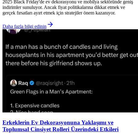
2025 Black Friday'de ev dekorasyonu ve mobilya sektöründe geniş
indirimler sunuluyor. Ancak fiyat politikalarına dikkat etmek ve
gerçek fırsatları ayırt etmek için stratejiler önem kazanıyor.
Daha fazla bilgi edinin
Erkeklerin Ev Dekorasyonuna Yaklaşımı ve
Toplumsal Cinsiyet Rolleri Üzerindeki Etkileri