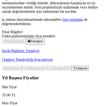
memnuniyetine verdiği önemle, ihtiyaçlarınızı karşılayan en iyi
seçeneklerden biridir. Yeni projelerinizde kullanmak veya hediye
olarak değerlendirmek için mükemmel bir tercihtir.
İç mekan düzenlemelerinde alternatifleri
özet görünüm
ile
değerlendirebilirsin.
Fiyat Bilgileri
Farklı platformlardaki fiyat trendleri
🛒
Hepsiburada
🛍️
Trendyol
Seçili Platform:
Trendyol
ℹ️ Sadece Trendyol'da fiyat mevcut
Gün başına
✗
Hafta başına
✗
Ay başına
✗
Yıl başına
Yıl Başına Fiyatlar
Min Fiyat
35.00
TL
Max Fiyat