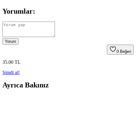
Yorumlar:
Yorum
0
Beğen
35
.00
TL
Şimdi al!
Ayrıca Bakınız
Hedef Bijuteri 50g Siyah Petek Model Akrilik
Boncuk Takı ve El İşi Malzemeleri
50 gramlık paket, yaklaşık 200 siyah petek model akrilik boncuk
içerir. Takı ve aksesuar yapımında kullanılır, 8mm çapında ve 2mm
deliklidir, çeşitli tasarımlara uygundur.