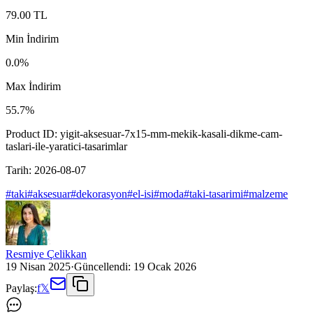
79.00
TL
Min İndirim
0.0
%
Max İndirim
55.7
%
Product ID:
yigit-aksesuar-7x15-mm-mekik-kasali-dikme-cam-
taslari-ile-yaratici-tasarimlar
Tarih:
2026-08-07
#
taki
#
aksesuar
#
dekorasyon
#
el-isi
#
moda
#
taki-tasarimi
#
malzeme
Resmiye Çelikkan
19 Nisan 2025
·
Güncellendi:
19 Ocak 2026
Paylaş:
f
𝕏