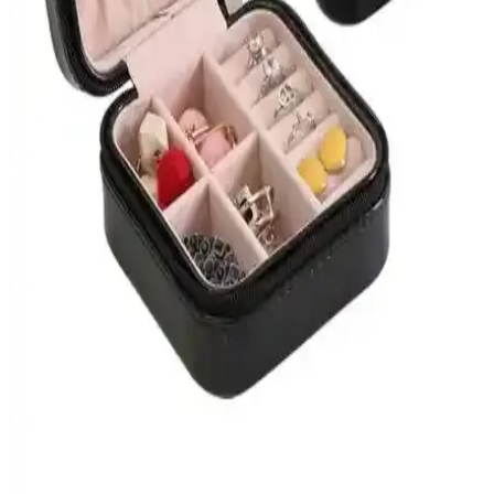
Homing 15 Bölmeli Mini Takı Kutusu ve Piev House
Çanta İçi Aynalı Mini Makyaj Kutusu
Karşılaştırması
Homing 15 Bölmeli Mini Takı Kutusu ve Piev House Çanta İçi
Aynalı Mini Makyaj Kutusu'nun özellikleri, kullanım alanları ve
kullanıcı yorumlarıyla karşılaştırması. Hangi ürün ihtiyaçlarınıza
uygun? Detaylar burada.
Buyfun Çok Fonksiyonlu Mücevher Kutusu: Şık ve
Güvenli Takı Saklama Çözümü
Buyfun'un çok fonksiyonlu mücevher kutusu, şık tasarımı ve
güvenli saklama özellikleriyle takılarınızı düzenli tutar, seyahatlerde
de pratik kullanım sağlar.
Yongtai Kewendashiye ve KKmoon Mücevher
Kutuları Karşılaştırması ve En İyi Seçenekler
Yongtai Kewendashiye ve KKmoon mücevher kutuları detaylı
karşılaştırmasıyla, her iki ürünün özellikleri, avantajları ve kullanıcı
yorumlarıyla en uygun takı saklama seçeneğini bulun.