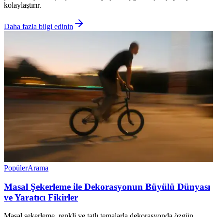
kolaylaştırır.
Daha fazla bilgi edinin
Popüler
Arama
Masal Şekerleme ile Dekorasyonun Büyülü Dünyası
ve Yaratıcı Fikirler
Masal şekerleme, renkli ve tatlı temalarla dekorasyonda özgün