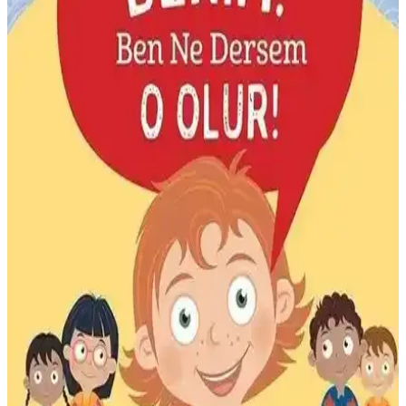
Çocuk Yetiştirme Kılavuzu Prof. Dr. Selçuk
Şirin’den Bilimsel ve Pratik Yaklaşımlarla Çocuk
Gelişimi
Prof. Dr. Selçuk Şirin’in kitabı, çocuk gelişiminin farklı
aşamalarında ebeveynlere ve eğitimcilere bilimsel temelli pratik
öneriler sunar, sağlıklı çocuk yetiştirmeye rehberlik eder.
Eksik Parça Çocuk Kral Şakir Muhtişim Eğitici
Kartlar ile Öğrenme ve Eğlence Bir Arada
Çocuklar için tasarlanan Eksik Parça Kral Şakir kartlar, renkli
resimler ve artırılmış gerçeklik teknolojisiyle eğlenirken
öğrenmelerini sağlar.
Çocuklar İçin Uzay Bilimi Kitabı Meltem ve Uras ile
Eğlenceli Keşifler
9-12 yaş için hazırlanan bu renkli kitap, uzayı eğlenceli hikâyeler ve
görsellerle tanıtarak çocukların ilgisini çeker ve öğrenmeyi teşvik
eder.