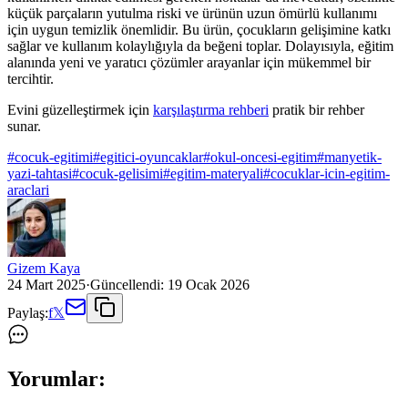
küçük parçaların yutulma riski ve ürünün uzun ömürlü kullanımı
için uygun temizlik önemlidir. Bu ürün, çocukların gelişimine katkı
sağlar ve kullanım kolaylığıyla da beğeni toplar. Dolayısıyla, eğitim
alanında yeni ve yaratıcı çözümler arayanlar için mükemmel bir
tercihtir.
Evini güzelleştirmek için
karşılaştırma rehberi
pratik bir rehber
sunar.
#
cocuk-egitimi
#
egitici-oyuncaklar
#
okul-oncesi-egitim
#
manyetik-
yazi-tahtasi
#
cocuk-gelisimi
#
egitim-materyali
#
cocuklar-icin-egitim-
araclari
Gizem Kaya
24 Mart 2025
·
Güncellendi:
19 Ocak 2026
Paylaş:
f
𝕏
Yorumlar: