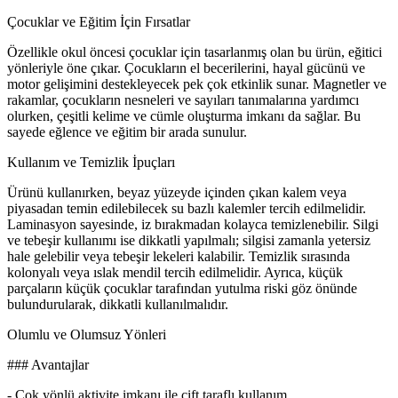
Çocuklar ve Eğitim İçin Fırsatlar
Özellikle okul öncesi çocuklar için tasarlanmış olan bu ürün, eğitici
yönleriyle öne çıkar. Çocukların el becerilerini, hayal gücünü ve
motor gelişimini destekleyecek pek çok etkinlik sunar. Magnetler ve
rakamlar, çocukların nesneleri ve sayıları tanımalarına yardımcı
olurken, çeşitli kelime ve cümle oluşturma imkanı da sağlar. Bu
sayede eğlence ve eğitim bir arada sunulur.
Kullanım ve Temizlik İpuçları
Ürünü kullanırken, beyaz yüzeyde içinden çıkan kalem veya
piyasadan temin edilebilecek su bazlı kalemler tercih edilmelidir.
Laminasyon sayesinde, iz bırakmadan kolayca temizlenebilir. Silgi
ve tebeşir kullanımı ise dikkatli yapılmalı; silgisi zamanla yetersiz
hale gelebilir veya tebeşir lekeleri kalabilir. Temizlik sırasında
kolonyalı veya ıslak mendil tercih edilmelidir. Ayrıca, küçük
parçaların küçük çocuklar tarafından yutulma riski göz önünde
bulundurularak, dikkatli kullanılmalıdır.
Olumlu ve Olumsuz Yönleri
### Avantajlar
- Çok yönlü aktivite imkanı ile çift taraflı kullanım