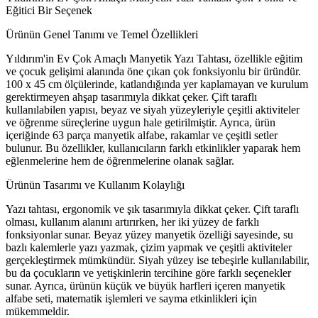
Eğitici Bir Seçenek
Ürünün Genel Tanımı ve Temel Özellikleri
Yıldırım'in Ev Çok Amaçlı Manyetik Yazı Tahtası, özellikle eğitim
ve çocuk gelişimi alanında öne çıkan çok fonksiyonlu bir üründür.
100 x 45 cm ölçülerinde, katlandığında yer kaplamayan ve kurulum
gerektirmeyen ahşap tasarımıyla dikkat çeker. Çift taraflı
kullanılabilen yapısı, beyaz ve siyah yüzeyleriyle çeşitli aktiviteler
ve öğrenme süreçlerine uygun hale getirilmiştir. Ayrıca, ürün
içeriğinde 63 parça manyetik alfabe, rakamlar ve çeşitli setler
bulunur. Bu özellikler, kullanıcıların farklı etkinlikler yaparak hem
eğlenmelerine hem de öğrenmelerine olanak sağlar.
Ürünün Tasarımı ve Kullanım Kolaylığı
Yazı tahtası, ergonomik ve şık tasarımıyla dikkat çeker. Çift taraflı
olması, kullanım alanını artırırken, her iki yüzey de farklı
fonksiyonlar sunar. Beyaz yüzey manyetik özelliği sayesinde, su
bazlı kalemlerle yazı yazmak, çizim yapmak ve çeşitli aktiviteler
gerçekleştirmek mümkündür. Siyah yüzey ise tebeşirle kullanılabilir,
bu da çocukların ve yetişkinlerin tercihine göre farklı seçenekler
sunar. Ayrıca, ürünün küçük ve büyük harfleri içeren manyetik
alfabe seti, matematik işlemleri ve sayma etkinlikleri için
mükemmeldir.