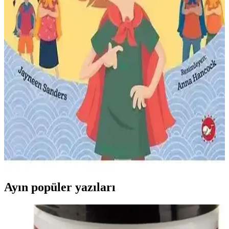
Yükselen Zeka Hüso 3-5 Yaş Çocuklar İçin
Mahremiyet Eğitimi Kitabı İncelemesi
Bu eğlenceli ve öğretici kitap, 3-5 yaş çocuklara mahremiyet
kavramını öğretirken güvenlik ve sınırları vurgular, ebeveynler ve
eğitimciler için ideal bir eğitim aracıdır.
Beta Kids Küçük Yağmur Damlası - Doğa ve Su
Döngüsünü Öğreten Eğlenceli Masal Kitabı
Çocuklara doğa ve su döngüsünü eğlenceli ve sade anlatımla sunan,
pastel renklerle tasarlanmış eğitici masal kitabı. Yağmur damlasının
macerası, küçük okuyuculara doğa sevgisi kazandırır.
Çocuklar İçin Beden Güvenliği ve Farkındalık
Eğitici Kitabı Tanıtımı
Ayın popüler yazıları