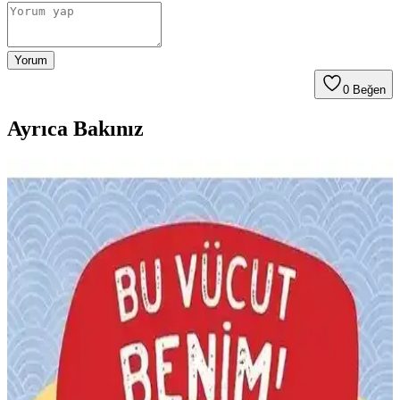
Yorum
0
Beğen
Ayrıca Bakınız
Arıtime ve Yılzlar Onluk Taban Blokları
Karşılaştırması: Hangi Ürün Öğrenmeyi Destekler
İki popüler onluk taban bloklarını detaylı karşılaştırıyoruz. Arıtime
ve Yılzlar ürünlerinin özellikleri, kullanıcı yorumları ve eğitimdeki
kullanımıyla ilgili önemli noktaları öğrenin.
Ren Çocuk Atatürk Seti: Çocuklara Türk milletinin
temel değerlerini anlatan eğitim seti
2019 yılında yayımlanan Ren Çocuk Atatürk Seti, çocuklara uygun
anlatımıyla Atatürk'ün hayatı ve Cumhuriyet ilkelerini kapsayan üç
kitap içerir, eğitici ve eğlenceli bir öğrenme deneyimi sunar.