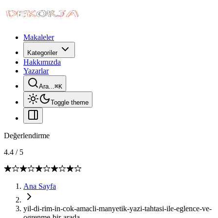
Makaleler
Kategoriler
Hakkımızda
Yazarlar
Ara...
⌘
K
Toggle theme
Değerlendirme
4.4
/
5
Ana Sayfa
yil-di-rim-in-cok-amacli-manyetik-yazi-tahtasi-ile-eglence-ve-
ogrenme-bir-arada