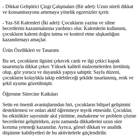
- Dikkat Geliştirici Çizgi Çalışmaları (Bir adet): Uzun süreli dikkat
ve konsantrasyonu artırmaya yönelik egzersizler içerir.
- Yaz-Sil Kalemleri (İki adet): Çocukların yazma ve silme
becerilerini kazanmalarına yardımcı olur. Kalemlerin kullanımı,
çocukların kalemi doğru tutma ve kontrol etme alışkanlığını
kazandırmayı amaçlar.
Ürün Özellikleri ve Tasarımı
Bu set, çocukların ilgisini çekecek canlı ve ilgi çekici kapak
tasarımıyla dikkat çeker. Yüksek kaliteli malzemelerden üretilmiş
olup, göz yorucu ve dayanıklı yapıya sahiptir. Sayfa düzeni,
çocukların kolaylıkla takip edebileceği şekilde tasarlanmış, renk ve
şekil uyumu gözetilmiştir.
Öğrenme Sürecine Katkıları
Setin en önemli avantajlarından biri, çocukların bilişsel gelişimini
desteklemesi ve onları aktif öğrenmeye teşvik etmesidir. Çocuklar,
bu etkinlikler sayesinde akıl yürütme, muhakeme ve problem çözme
becerilerini geliştirirken, aynı zamanda dikkatlerini uzun süre
koruma yeteneği kazanırlar. Ayrıca, görsel dikkati ve analitik
düşünme kabiliyetleri de bu aktivitelerle güçlendirilir.