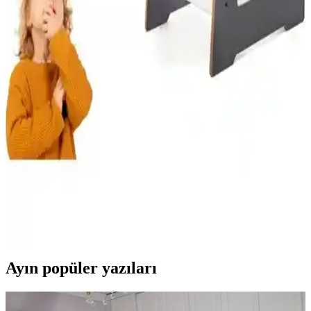
İki Timaş çocuk kitabı, 0-3 yaş arası çocuklara hitap eder. Nohut
Adam renkli ve eğlenceli, Uzaya Giden Tren ise hayal gücünü
teşvik eder, her biri farklı özellikler ve avantajlar sunar.
Çocuklar İçin 208 Parçalık Boyama Seti: Yaratıcılığı
Geliştiren Eğitici Malzeme
Geniş renk ve parça seçeneğiyle çocukların yaratıcılığını artıran
güvenli ve dayanıklı 208 parçalık boyama seti, eğlence ve eğitimi bir
arada sunar.
Minera Ahşap Montessori Öğrenme Kulesi: Güvenli
ve Dayanıklı Çocuk Eğitim Aracı
Minera Ahşap Montessori Öğrenme Kulesi, 2-6 yaş arası çocuklar
için güvenli, dayanıklı ve hijyenik tasarımıyla gelişimlerini
destekleyen ideal eğitim aracıdır.
Ayın popüler yazıları