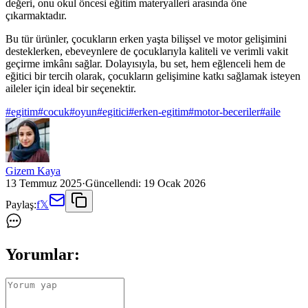
değeri, onu okul öncesi eğitim materyalleri arasında öne
çıkarmaktadır.
Bu tür ürünler, çocukların erken yaşta bilişsel ve motor gelişimini
desteklerken, ebeveynlere de çocuklarıyla kaliteli ve verimli vakit
geçirme imkânı sağlar. Dolayısıyla, bu set, hem eğlenceli hem de
eğitici bir tercih olarak, çocukların gelişimine katkı sağlamak isteyen
aileler için ideal bir seçenektir.
#
egitim
#
cocuk
#
oyun
#
egitici
#
erken-egitim
#
motor-beceriler
#
aile
Gizem Kaya
13 Temmuz 2025
·
Güncellendi:
19 Ocak 2026
Paylaş:
f
𝕏
Yorumlar: