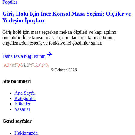
Popüler
Giriş Holü İçin İnce Konsol Masa Seçimi: Ölçüler ve
Yerleşim İpuçları
Giriş holü için masa seçerken mekan ölçüleri ve kapı açılımı
önemlidir. İnce konsol masalar, dar alanlarda kapı açılımını
engellemeden estetik ve fonksiyonel çözümler sunar.
Daha fazla bilgi edinin
©
Dekorja
2026
Site bölümleri
Ana Sayfa
Kategoriler
Etiketler
Yazarlar
Genel sayfalar
Hakkımızda