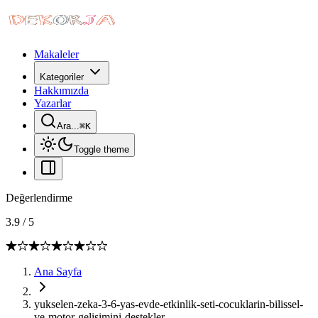
Makaleler
Kategoriler
Hakkımızda
Yazarlar
Ara...
⌘
K
Toggle theme
Değerlendirme
3.9
/
5
Ana Sayfa
yukselen-zeka-3-6-yas-evde-etkinlik-seti-cocuklarin-bilissel-
ve-motor-gelisimini-destekler