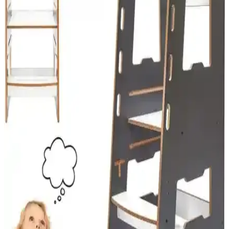
Okyanus Yayınları 8. Sınıf Master Paragraf Soru
Bankası Eğitim Kaynağı
Okyanus Yayınları'nın 8. sınıf master paragraf soru bankası,
kapsamlı içeriğiyle öğrencilerin sınavlara etkili hazırlık yapmasını
sağlar, pratik ve konu özetli yapısıyla öğrenmeyi kolaylaştırır.
Arıtime ve Yılzlar Onluk Taban Blokları
Karşılaştırması: Hangi Ürün Öğrenmeyi Destekler
İki popüler onluk taban bloklarını detaylı karşılaştırıyoruz. Arıtime
ve Yılzlar ürünlerinin özellikleri, kullanıcı yorumları ve eğitimdeki
kullanımıyla ilgili önemli noktaları öğrenin.
Efsane Yayınları ve Fenomen Yayıncılık 8. Sınıf
Matematik Kaynaklarının Karşılaştırması
İki popüler 8. sınıf matematik kaynağını karşılaştırıyoruz. Efsane
Yayınları'nın tüm dersler testi ve Fenomen Yayıncılık'ın soru bankası
arasındaki farkları ve avantajları öğrenerek en uygun seçimi yapın.
Timaş Çocuk Kitapları Karşılaştırması: Nohut
Adam ve Uzaya Giden Tren Özellikleri