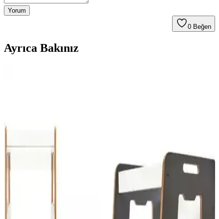
Yorum
0
Beğen
Ayrıca Bakınız
Brons Ahşap Dil Çubukları Karşılaştırması: Kalite,
Kullanım ve Dayanıklılık Analizi
Bu karşılaştırma, Brons Ahşap Dil Basma Çubuğu Abeslang ve
Brons Geniş Ahşap Çubuk'un özelliklerini, kullanıcı yorumlarını ve
kullanım alanlarını detaylı şekilde inceliyor.
Palmiye Hobi Sanat Kırtasiye Sayılarla Boyama
Setleri Karşılaştırması ve Detaylı İnceleme
Palmiye Hobi Sanat kırtasiye'nin Kayık ve Sahil Kasabası temalı
sayılarla boyama setleri detaylı karşılaştırması. Her iki ürünün
özellikleri, kullanıcı yorumları ve avantajlarıyla hangi setin size
uygun olduğunu keşfedin.