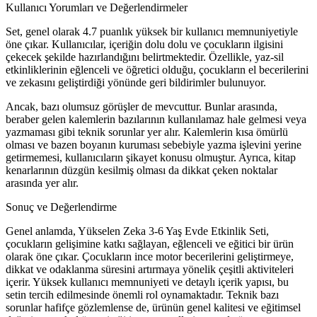
Kullanıcı Yorumları ve Değerlendirmeler
Set, genel olarak 4.7 puanlık yüksek bir kullanıcı memnuniyetiyle
öne çıkar. Kullanıcılar, içeriğin dolu dolu ve çocukların ilgisini
çekecek şekilde hazırlandığını belirtmektedir. Özellikle, yaz-sil
etkinliklerinin eğlenceli ve öğretici olduğu, çocukların el becerilerini
ve zekasını geliştirdiği yönünde geri bildirimler bulunuyor.
Ancak, bazı olumsuz görüşler de mevcuttur. Bunlar arasında,
beraber gelen kalemlerin bazılarının kullanılamaz hale gelmesi veya
yazmaması gibi teknik sorunlar yer alır. Kalemlerin kısa ömürlü
olması ve bazen boyanın kuruması sebebiyle yazma işlevini yerine
getirmemesi, kullanıcıların şikayet konusu olmuştur. Ayrıca, kitap
kenarlarının düzgün kesilmiş olması da dikkat çeken noktalar
arasında yer alır.
Sonuç ve Değerlendirme
Genel anlamda, Yükselen Zeka 3-6 Yaş Evde Etkinlik Seti,
çocukların gelişimine katkı sağlayan, eğlenceli ve eğitici bir ürün
olarak öne çıkar. Çocukların ince motor becerilerini geliştirmeye,
dikkat ve odaklanma süresini artırmaya yönelik çeşitli aktiviteleri
içerir. Yüksek kullanıcı memnuniyeti ve detaylı içerik yapısı, bu
setin tercih edilmesinde önemli rol oynamaktadır. Teknik bazı
sorunlar hafifçe gözlemlense de, ürünün genel kalitesi ve eğitimsel