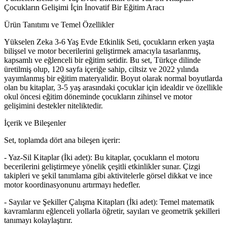
Çocukların Gelişimi İçin İnovatif Bir Eğitim Aracı
Ürün Tanıtımı ve Temel Özellikler
Yükselen Zeka 3-6 Yaş Evde Etkinlik Seti, çocukların erken yaşta
bilişsel ve motor becerilerini geliştirmek amacıyla tasarlanmış,
kapsamlı ve eğlenceli bir eğitim setidir. Bu set, Türkçe dilinde
üretilmiş olup, 120 sayfa içeriğe sahip, ciltsiz ve 2022 yılında
yayımlanmış bir eğitim materyalidir. Boyut olarak normal boyutlarda
olan bu kitaplar, 3-5 yaş arasındaki çocuklar için idealdir ve özellikle
okul öncesi eğitim döneminde çocukların zihinsel ve motor
gelişimini destekler niteliktedir.
İçerik ve Bileşenler
Set, toplamda dört ana bileşen içerir:
- Yaz-Sil Kitaplar (İki adet): Bu kitaplar, çocukların el motoru
becerilerini geliştirmeye yönelik çeşitli etkinlikler sunar. Çizgi
takipleri ve şekil tanımlama gibi aktivitelerle görsel dikkat ve ince
motor koordinasyonunu artırmayı hedefler.
- Sayılar ve Şekiller Çalışma Kitapları (İki adet): Temel matematik
kavramlarını eğlenceli yollarla öğretir, sayıları ve geometrik şekilleri
tanımayı kolaylaştırır.