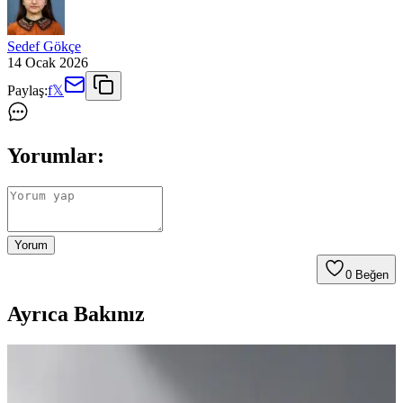
Sedef Gökçe
14 Ocak 2026
Paylaş:
f
𝕏
Yorumlar:
Yorum
0
Beğen
Ayrıca Bakınız
Lilya Home Paslanmaz Çelik Kurabiye ve
Dondurma Kaşığı: Dayanıklı ve Şık Mutfak Gereci