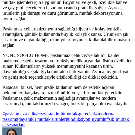
mutfak işlemleri için uygundur. Boyutları ve şekli, özellikle kahve
ve çay gibi içeceklerin hazırlanmasında pratiklik sağlar. Ayrıca,
ürünlerin şık duruşu ve duru görünümü, mutfak dekorasyonuna
uyum sağlar.
Paslanmaz çelik malzemenin sağladığı hijyen ve kolay temizlik
avantajları, günlük kullanımda büyük kolaylık sunar. Ürünlerin şık
tasarımı ve dayanıklılığı, uzun yıllar boyunca kullanılabilir olmasını
sağlar.
YUNUSOĞLU HOME paslanmaz çelik cezve takımı, kaliteli
malzeme, estetik tasarım ve fonksiyonellik açısından üstün özellikler
sunar. Kullanıcıların yüksek memnuniyetini kazanan ürün,
dayanıklılığı ve şıklığıyla mutfakta fark yaratır. Ayrıca, uygun fiyat
ve geniş stok seçenekleriyle erişilebilirliği de dikkat çekicidir.
Kısacası, bu set, hem pratik kullanım hem de estetik açıdan
beklentileri karşılayan, uzun ömürlü ve şık bir mutfak gerecidir.
Paslanmaz çelik malzemenin sağladığı avantajlar ve modern
tasarımıyla, mutfaklarınızda vazgeçilmez bir parça olmaya adaydır.
#
paslanmaz-celik
#
cezve-takimi
#
mutfak-gerecleri
#
modern-
tasarim
#
dayanikli-mutfak-urunleri
#
induksiyon-uyumlu
#
sik-mutfak-
aksesuarlari