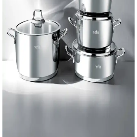
Gönen Çelik'in paslanmaz çelik mangal şişi, dayanıklı yapısı ve
döndürme mekanizmasıyla eşit pişirme sağlar, hijyenik ve uzun
ömürlü kullanım sunar. Müşteri memnuniyeti yüksek, pratik ve
kaliteli bir mangal aksesuarıdır.
Boz Concept Home Yapışkanlı Paslanmaz Mutfak
Rafı: Şık, Dayanıklı ve Çok Amaçlı Düzenleyici
Boz Concept Home yapışkanlı paslanmaz mutfak rafı, duvara delme
olmadan hızlı kurulum ve çok amaçlı kullanım sunar. Baharatlık,
kağıt havlu, sos şişeleri ve diğer mutfak eşyalarını düzenleyerek şık,
dayanıklı ve kolay temizlenebilir bir düzen sağlar.
Vipkitchen Gümüş Paslanmaz Çelik 24 cm
Çay/Kahve Servis Tepsisi 4+ Parça Set
Vipkitchen 24x24 cm ölçülerinde gümüş renkli paslanmaz çelik
tepsi seti, zarafet ve işlevselliği bir araya getirir. 4+ parça olmasına
rağmen başlıkta 6’lı ifade edilen takım, parçaların netleşmesiyle
mutfak düzeninizi şıklaştırır; kolay temizlenir yüzeyli.
Beyzana Paslanmaz Çelik Dondurma Kepçesi ve
Helva Kaşığı: Dayanıklı ve Pratik Mutfak Gereçleri