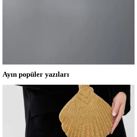
Beyzana paslanmaz çelik dondurma kepçesi ve helva kaşığı,
dayanıklı, hijyenik ve çok yönlü mutfak gereçleriyle pratik kullanım
sağlar, uzun ömürlü ve şık tasarımıyla mutfağınıza değer katar.
Nehir Silver 8 Parça Paslanmaz Çelik Tencere Seti:
Dayanıklı ve Estetik Mutfak Gereçleri
Nehir Silver 8 Parça Paslanmaz Çelik Tencere Seti, yüksek kaliteli
malzeme, çok yönlü kullanım ve şık tasarımıyla mutfaklarda
pratiklik ve estetik sağlar. 5 yıl garanti ile güvenilirlik sunar.
Ayın popüler yazıları