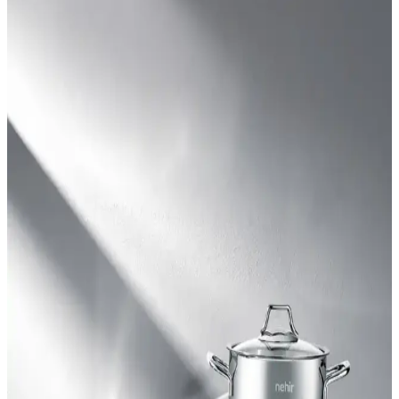
Lilya Home'un paslanmaz çelik kurabiye ve dondurma kaşığı,
ergonomik tasarımı ve dayanıklı malzemesiyle mutfakta pratiklik
sunar, hijyenik ve şık kullanımıyla öne çıkar.
Hagen Paslanmaz Şampuanlık ve Baharatlık Rafı:
Yapışkanlı Mutfak Depolama Çözümü
Mutfağınızda düzeni ve erişimi artıran paslanmaz çelik yapışkanlı
raf, baharatlığı ve küçük mutfak gereçlerini hızlıca ulaşılır konuma
getirir. 6–12 saate sabitleme için güvenli montaj önerilir ve yüzey
uyumu vurgulanır.
Yoğurt Mayalama Tencereleri ile Mutfakta Estetik
ve Fonksiyonellik Artışı
Evde doğal yoğurt yapmayı kolaylaştıran şık ve fonksiyonel yoğurt
mayalama tencereleri, sağlıklı yaşam ve dekorasyon uyumu sağlar,
mutfağınıza estetik katarken kullanım kolaylığı sunar.
Gönen Çelik Paslanmaz Çelik Mangal Şişi
Dayanıklı ve Kullanışlı Tasarım Özellikleri