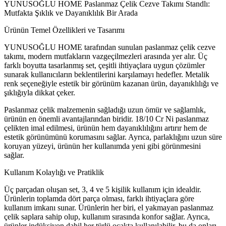
YUNUSOĞLU HOME Paslanmaz Çelik Cezve Takımı Standlı:
Mutfakta Şıklık ve Dayanıklılık Bir Arada
Ürünün Temel Özellikleri ve Tasarımı
YUNUSOĞLU HOME tarafından sunulan paslanmaz çelik cezve
takımı, modern mutfakların vazgeçilmezleri arasında yer alır. Üç
farklı boyutta tasarlanmış set, çeşitli ihtiyaçlara uygun çözümler
sunarak kullanıcıların beklentilerini karşılamayı hedefler. Metalik
renk seçeneğiyle estetik bir görünüm kazanan ürün, dayanıklılığı ve
şıklığıyla dikkat çeker.
Paslanmaz çelik malzemenin sağladığı uzun ömür ve sağlamlık,
ürünün en önemli avantajlarından biridir. 18/10 Cr Ni paslanmaz
çelikten imal edilmesi, ürünün hem dayanıklılığını artırır hem de
estetik görünümünü korumasını sağlar. Ayrıca, parlaklığını uzun süre
koruyan yüzeyi, ürünün her kullanımda yeni gibi görünmesini
sağlar.
Kullanım Kolaylığı ve Pratiklik
Üç parçadan oluşan set, 3, 4 ve 5 kişilik kullanım için idealdir.
Ürünlerin toplamda dört parça olması, farklı ihtiyaçlara göre
kullanım imkanı sunar. Ürünlerin her biri, el yakmayan paslanmaz
çelik saplara sahip olup, kullanım sırasında konfor sağlar. Ayrıca,
ürünler indüksiyon dahil her türlü ocakta kullanılabilir, bu da onları