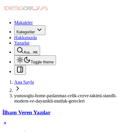
Makaleler
Kategoriler
Hakkımızda
Yazarlar
Ara...
⌘
K
Toggle theme
Ana Sayfa
yunusoglu-home-paslanmaz-celik-cezve-takimi-standli-
modern-ve-dayanikli-mutfak-gerecleri
İlham Veren Yazılar