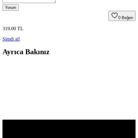
Yorum
0
Beğen
319
.00
TL
Şimdi al!
Ayrıca Bakınız
İnce Detaylara Sahip Canlı ve Dayanıklı Islak Lale
Gelin Çiçeği Tasarımı
Canlı görünüm ve dayanıklılığıyla öne çıkan Islak Lale Gelin
Çiçeği, düğün ve dekorasyonlarda şıklık ve uzun ömür sunar.
Kaliteli malzeme ve zarif tasarımıyla her ortamda fark yaratır.
Çeyizlik Şal Modelleri ve Trendleri: Geleneksel ve
Modern Tasarımlarla Şıklık
Geleneksel ve modern tasarımların buluştuğu çeyizlik şal modelleri,
renk, desen ve kumaş seçenekleriyle şıklığınızı tamamlar, uzun yıllar