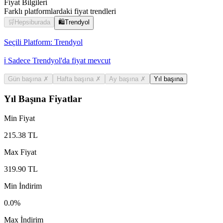
Fiyat Bilgileri
Farklı platformlardaki fiyat trendleri
🛒
Hepsiburada
🛍️
Trendyol
Seçili Platform:
Trendyol
ℹ️ Sadece Trendyol'da fiyat mevcut
Gün başına
✗
Hafta başına
✗
Ay başına
✗
Yıl başına
Yıl Başına Fiyatlar
Min Fiyat
215.38
TL
Max Fiyat
319.90
TL
Min İndirim
0.0
%
Max İndirim