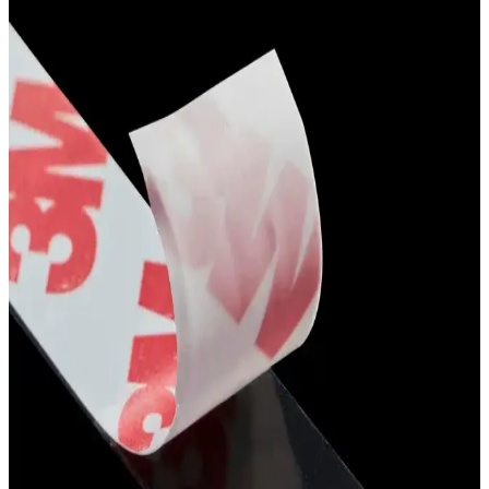
kullanılabilir. Kişiye özel tasarımlarla özgünlük yakalayın.
Boncuk İşlemeli Duvak: Geleneksel Zarafetin
Modern Tasarımlarla Buluşması
Boncuk işlemeli duvaklar, geleneksel motifleri modern tasarımlarla
buluşturarak düğünlere özgün ve anlamlı bir şıklık katıyor. El işçiliği
ve kişiselleştirme seçenekleriyle öne çıkan bu detaylar, gelinlerin en
özel gününe zarafet ve kültürel değerler getiriyor.
Düğün Tacı Seçerken Dikkat Edilmesi Gerekenler ve
Trendler
Düğün tacı, gelin görünümünü tamamlayan en önemli aksesuarlar
arasında yer alır. Modeller, uyum ve tarzınıza göre seçilmeli, yüz
şekli ve konsept dikkate alınmalıdır.
Altay Aksesuar Beyaz Düz Püskül Saçak 15 cm –
Zarif ve Modern Dekoratif Şerit
15 cm uzunluğundaki beyaz düz püskül saçak, zarif tasarımı ve
hareketli detaylarıyla gelinlik, nişan ve kına gecesi gibi
organizasyonlarda şıklık ve estetiği tamamlar.