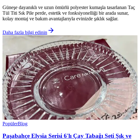
Güneşe dayanıklı ve uzun ömürlü polyester kumaşla tasarlanan Taç
Tül Titi Sık Pile perde, estetik ve fonksiyonelliği bir arada sunar,
kolay montaj ve bakım avantajlarıyla evinizde şıklık sağlar.
Daha fazla bilgi edinin
Popüler
Blog
Paşabahçe Elysia Serisi 6'lı Çay Tabağı Seti Şık ve