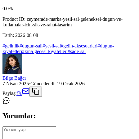
0.0
%
Product ID:
zeymerade-marka-yesil-sal-geleneksel-dugun-ve-
kutlamalar-icin-sik-ve-rahat-tasarim
Tarih:
2026-08-08
#
gelinlik
#
dugun-sali
#
yesil-sal
#
gelin-aksesuarlari
#
dugun-
kiyafetleri
#
kina-gecesi-kiyafetleri
#
sade-sal
Bilge Bağcı
7 Nisan 2025
·
Güncellendi:
19 Ocak 2026
Paylaş:
f
𝕏
Yorumlar: