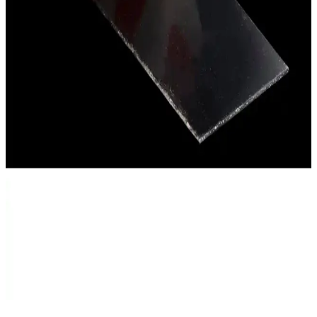
Altay Aksesuar Siyah Düz Püskül Saçak 15 cm
Modern ve Zarif Dekoratif Aksesuar
15 cm uzunluğundaki siyah püskül saçak, şık detaylarıyla düğün,
nişan ve özel organizasyonlarda kullanılır. Modern tasarımıyla
kıyafet ve dekorasyonlara zarif dokunuşlar katar.
Altay Aksesuar Çiçek Desenli Polyester Güpür
Dantel - Zarif ve Çok Yönlü Dekoratif Ürün
Altay Aksesuar'ın çiçek desenli polyester güpür danteli, estetik ve
dayanıklı yapısıyla el işleri, dekorasyon ve özel günlerde kullanıma
uygun çok yönlü bir ürün sunar.
Yüksek Kaliteli Şeffaf Çift Taraflı Sabitleme Bandı -
Kıyafet ve Dekolte Sabitleme
Şeffaf ve dayanıklı çift taraflı yapışkan bant, kıyafetleri ve
dekolteleri güvenle sabitler, doğal görünüm sağlar ve kullanım
kolaylığı sunar.