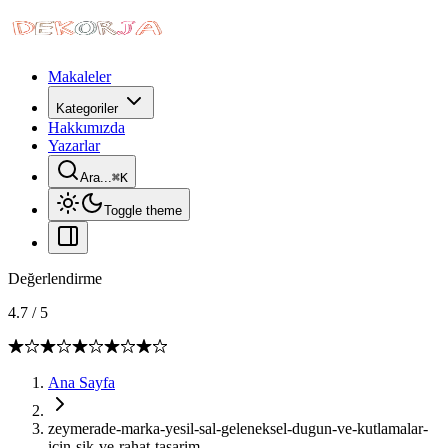
Makaleler
Kategoriler
Hakkımızda
Yazarlar
Ara...
⌘
K
Toggle theme
Değerlendirme
4.7
/
5
Ana Sayfa
zeymerade-marka-yesil-sal-geleneksel-dugun-ve-kutlamalar-
icin-sik-ve-rahat-tasarim