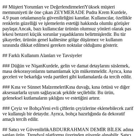
## Müşteri Yorumları ve DeğerlendirmeleriYüksek müşteri
memnuniyeti ile öne çıkan ZEYMERADE Pudra Krem Kurdele,
4.9 puan ortalamasıyla güvenilirliğini kanıtlar. Kullanıcılar, özellikle
renklerin güzelliği ve işlemelerin estetiği hakkında olumlu görüşler
paylaşır.Ancak, bazı kullanıcılar ürünün olumsuz yönleri olarak pas
lekesi benzeri küçük sorunlar yaşadıklarını belirtmişlerdir. Bu tür
şikayetler, ürünün genel kalitesine gölge düşürmez ve kullanım
sırasında dikkat edilmesi gereken noktalar olduğunu gösterir.
## Farklı Kullanım Alanları ve Tavsiyeler
### Düğün ve NişanKurdele, gelin ve damat detaylarını süslemek,
masa dekorasyonlarını tamamlamak için mükemmeldir. Ayrıca, kına
geceleri ve bekarlığa veda partileri gibi kutlamalarda da tercih edilir.
### Kına ve Sünnet MalzemeleriKına duvağı, kına örtüsü ve diğer
aksesuarlarla uyum sağlayacak şekilde seçilebilir. Bu ürün,
geleneksel kutlamaların şıklığını ve estetiğini artırır.
### Çeyiz ve BohçaYeni evli çiftlerin çeyizlerine eklenebilecek zarif
ve kullanışlı bir detaydır. Ayrıca, bohça hazırlığında da dekoratif
amaçlı tercih edilir.
## Satıcı ve GüvenilirlikABDURRAHMAN DEMİR BİLEK adına
satılan ürün, Trendyol platformu üzerinden güvenle alınabilir. Satıcı,