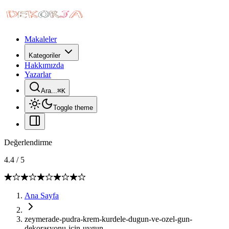
Makaleler
Kategoriler
Hakkımızda
Yazarlar
Ara...
⌘
K
Toggle theme
Değerlendirme
4.4
/
5
Ana Sayfa
zeymerade-pudra-krem-kurdele-dugun-ve-ozel-gun-
dekorasyonu-icin-uygun