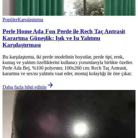
Popüler
Karşılaştırma
Perle Home Ada Fon Perde ile Rech Taç Antrasit
Karartma Güneşlik: Işık ve Isı Yalıtımı
Karşılaştırması
Bu karşılaştırma, iki perde modelinin boyutlar, perde tipi, renk,
kumaş ve yalıtım özelliklerini kullanıcı yorumlarıyla birlikte özetler.
Perle Ada Bej, %100 polyester, 100x260 cm; Rech Taç Antrasit,
karartma ve ses/ısı yalıtımı vaat eder, montaj kolaylığı ile öne çıkar.
Daha fazla bilgi edinin