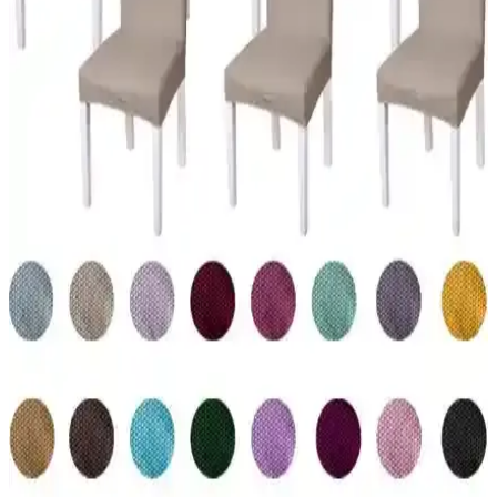
Yüksek kaliteli, kolay çıkarılabilir ve özelleştirilebilir gelin damat
gözlük sticker seti ile düğün ve kutlamalarınıza kişisel dokunuşlar
katın.
Patla<dı> Gitti U Harfli Balon Kutusu ve Seti
Doğum Günü ve Organizasyonlar İçin
Patla<dı> Gitti'nin şeffaf ve beyaz U harfli balon seti, kolay montaj
ve yüksek kalite ile doğum günü ve etkinliklerinizde fark yaratır.
Genel Markalar Şerit Atan Klasik Konfeti ile
Kutlamalarınızı Renkli Hale Getirin
30 cm uzunluğundaki şerit şeklinde klasik konfeti, düğün ve
kutlamalarda kullanılmak üzere tasarlandı. Renkli, pratik ve uygun
fiyatlı, kutlamalarınıza renk ve eğlence katmaya devam ediyor.
Kadife Seccade ve Gelin Setleri Karşılaştırması:
Tasarım, Malzeme ve Kullanım Özellikleri
İki farklı kadife seccade ve gelin setinin özellikleri, kullanıcı
yorumları ve avantajları detaylı şekilde karşılaştırılarak en uygun