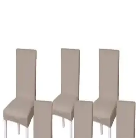
Düğünlerde Menü İmzalarının Saklanması ve
Sergilenmesi İçin Yaratıcı Yöntemler
Düğünlerde menülere atılan imzaların estetik ve anlamlı şekilde
saklanması için çerçeveleme, albüm ve renk uyumu gibi yaratıcı
yöntemler sunulmaktadır. Bu yöntemler anıların korunmasını sağlar.
İnce Detaylara Sahip Canlı ve Dayanıklı Islak Lale
Gelin Çiçeği Tasarımı
Canlı görünüm ve dayanıklılığıyla öne çıkan Islak Lale Gelin
Çiçeği, düğün ve dekorasyonlarda şıklık ve uzun ömür sunar.
Kaliteli malzeme ve zarif tasarımıyla her ortamda fark yaratır.
Parti Dolabı 50 Adet Altın Renk Lokum ve Şeker
Kutusu Şıklık ve Fonksiyonellik Sunar
50 adetlik altın renkli lokum ve şeker kutuları, şıklık ve
fonksiyonelliği bir arada sunar. Dayanıklı malzeme ve kolay montaj
avantajıyla çeşitli etkinliklerde ideal çözümdür.
Gelin Damat Gözlüğü İçin Yazılı Sticker Seti
Kişiselleştirilebilir ve Kullanışlı