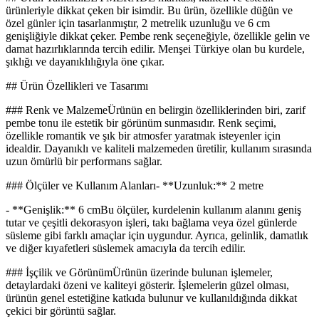
ürünleriyle dikkat çeken bir isimdir. Bu ürün, özellikle düğün ve
özel günler için tasarlanmıştır, 2 metrelik uzunluğu ve 6 cm
genişliğiyle dikkat çeker. Pembe renk seçeneğiyle, özellikle gelin ve
damat hazırlıklarında tercih edilir. Menşei Türkiye olan bu kurdele,
şıklığı ve dayanıklılığıyla öne çıkar.
## Ürün Özellikleri ve Tasarımı
### Renk ve MalzemeÜrünün en belirgin özelliklerinden biri, zarif
pembe tonu ile estetik bir görünüm sunmasıdır. Renk seçimi,
özellikle romantik ve şık bir atmosfer yaratmak isteyenler için
idealdir. Dayanıklı ve kaliteli malzemeden üretilir, kullanım sırasında
uzun ömürlü bir performans sağlar.
### Ölçüler ve Kullanım Alanları- **Uzunluk:** 2 metre
- **Genişlik:** 6 cmBu ölçüler, kurdelenin kullanım alanını geniş
tutar ve çeşitli dekorasyon işleri, takı bağlama veya özel günlerde
süsleme gibi farklı amaçlar için uygundur. Ayrıca, gelinlik, damatlık
ve diğer kıyafetleri süslemek amacıyla da tercih edilir.
### İşçilik ve GörünümÜrünün üzerinde bulunan işlemeler,
detaylardaki özeni ve kaliteyi gösterir. İşlemelerin güzel olması,
ürünün genel estetiğine katkıda bulunur ve kullanıldığında dikkat
çekici bir görüntü sağlar.