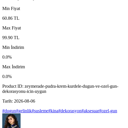
Min Fiyat
60.86
TL
Max Fiyat
99.90
TL
Min İndirim
0.0
%
Max İndirim
0.0
%
Product ID:
zeymerade-pudra-krem-kurdele-dugun-ve-ozel-gun-
dekorasyonu-icin-uygun
Tarih:
2026-08-06
#
dugun
#
gelinlik
#
susleme
#
kina
#
dekorasyon
#
aksesuar
#
ozel-gun