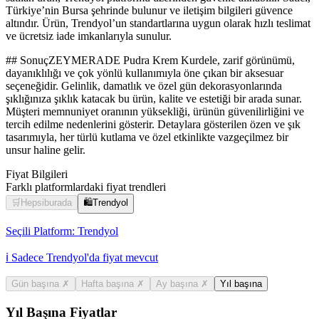
Türkiye’nin Bursa şehrinde bulunur ve iletişim bilgileri güvence
altındır. Ürün, Trendyol’un standartlarına uygun olarak hızlı teslimat
ve ücretsiz iade imkanlarıyla sunulur.
## SonuçZEYMERADE Pudra Krem Kurdele, zarif görünümü,
dayanıklılığı ve çok yönlü kullanımıyla öne çıkan bir aksesuar
seçeneğidir. Gelinlik, damatlık ve özel gün dekorasyonlarında
şıklığınıza şıklık katacak bu ürün, kalite ve estetiği bir arada sunar.
Müşteri memnuniyet oranının yüksekliği, ürünün güvenilirliğini ve
tercih edilme nedenlerini gösterir. Detaylara gösterilen özen ve şık
tasarımıyla, her türlü kutlama ve özel etkinlikte vazgeçilmez bir
unsur haline gelir.
Fiyat Bilgileri
Farklı platformlardaki fiyat trendleri
🛒
Hepsiburada
🛍️
Trendyol
Seçili Platform:
Trendyol
ℹ️ Sadece Trendyol'da fiyat mevcut
Gün başına
✗
Hafta başına
✗
Ay başına
✗
Yıl başına
Yıl Başına Fiyatlar