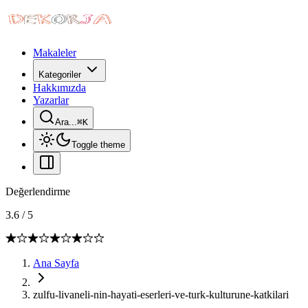
Makaleler
Kategoriler
Hakkımızda
Yazarlar
Ara...
⌘
K
Toggle theme
Değerlendirme
3.6
/
5
Ana Sayfa
zulfu-livaneli-nin-hayati-eserleri-ve-turk-kulturune-katkilari