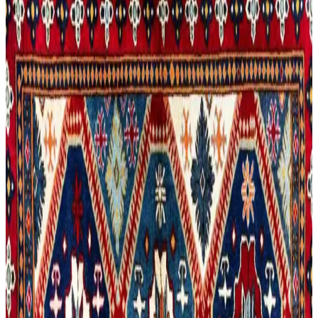
Bitkiler ve Renklerin Rolü
Boho maksimalist oturma odasında turuncu duvarlar, kültürel
maskeler, canlı bitkiler ve doğru halı seçimiyle sıcak, dengeli ve
estetik bir yaşam alanı oluşturuluyor.
Oturma Odası Dekorasyonunda Denge ve
Fonksiyonellik Sağlama Yöntemleri
Oturma odası dekorasyonunda halı seçimi, duvar süslemeleri,
mobilya düzeni ve aydınlatma dengesiyle hem estetik hem
fonksiyonel alanlar yaratılır. Kültürel farklılıklar da dekorasyona yön
verir.
Kosova Tepsi ve Dekorasyonda Kültürel
Yansımalar: Geleneksel Motifler ve İşçilik
Kosova tepsileri, zengin kültürel miras ve el işçiliğiyle ev
dekorasyonunda hem işlevsel hem estetik bir rol oynar. Geleneksel
motifler ve Osmanlı etkisiyle süslenen tepsiler, kültürel kimliği
yansıtır.
Otantik Perde ve Dekorasyon Modelleriyle Zarif ve