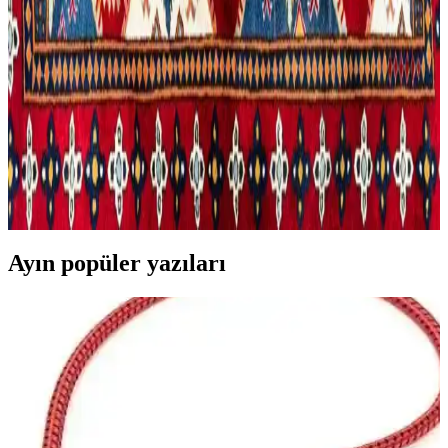
Kültürel ve dini objelerin dekorasyonda kullanımı, anlam bütünlüğü
ve görsel denge gözetildiğinde estetik ve kültürel açıdan zengin
ortamlar oluşturur. Hassasiyetler ve güvenlik de önemlidir.
Geleneksel Halı Motiflerinin Dekorasyondaki Önemi
ve Kültürel Değerlendirmesi
Geleneksel halı motifleri, ev dekorasyonunda kültürel ve estetik
değerleri birleştirir. Bölgesel farklılıklar ve motif anlamları,
dekorasyonda özgünlük sunar. Ancak mevcut kaynaklar bu konuda
yetersiz bilgi sağlıyor.
Ayın popüler yazıları