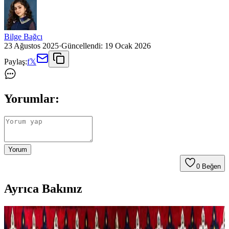
Bilge Bağcı
23 Ağustos 2025
·
Güncellendi:
19 Ocak 2026
Paylaş:
f
𝕏
Yorumlar:
Yorum
0
Beğen
Ayrıca Bakınız
Boho Maksimalist Oturma Odası Tasarımında