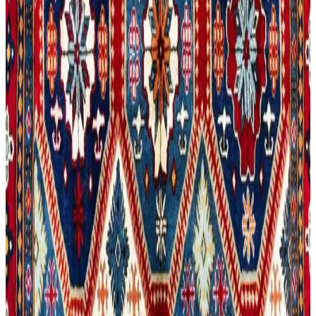
Kültürel Yaşam Alanları Yaratma
Otantik Home'un zarif ve kültürel perde ile dekorasyon modelleri,
lüks ve dayanıklı ürünlerle evlerde özgün ve sofistike yaşam alanları
oluşturuyor. Jiwar Koleksiyonu estetik ve fonksiyonelliği bir araya
getiriyor.
Erbaşlar Mavi Menekşe 12 Parça Lüx Seramik
Kahve Fincan Takımı İnceleme ve Özellikleri
Erbaşlar Mavi Menekşe 12 Parça Lüx Seramik Kahve Fincan
Takımı, şık tasarımı ve dayanıklı malzemeleriyle Türk kahvesi
severler için ideal, 6 kişilik kullanıma uygun, estetik ve fonksiyonel
bir kahve setidir.
Vestel Sade G910 Türk Kahvesi Makinesi Modern
Tasarım ve Fonksiyonellik Özellikleri
Vestel G910, şık altın rengi ve kullanışlı özellikleriyle Türk kahvesi
hazırlama deneyimini yeni seviyeye taşıyan modern kahve makinesi.
Kültürel Objelerin Dekorasyonda Kullanımı:
Anlam, Düzenleme ve Hassasiyetler