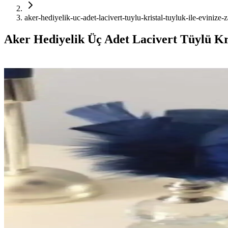
aker-hediyelik-uc-adet-lacivert-tuylu-kristal-tuyluk-ile-evinize-z
Aker Hediyelik Üç Adet Lacivert Tüylü Kr