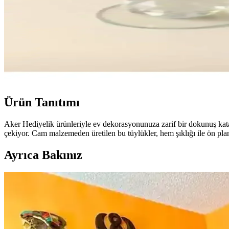
Ürün Tanıtımı
Aker Hediyelik ürünleriyle ev dekorasyonunuza zarif bir dokunuş katar
çekiyor. Cam malzemeden üretilen bu tüylükler, hem şıklığı ile ön pla
Ayrıca Bakınız
Huzur Party Store 5 Metre Yeşil Çam Dalı ve Işıklı Ç
İki farklı yeşil çam dalı ürününün detaylı özellikleri, kullanıcı yorum
Rattan Ayakkabılık: Doğal Şıklık ve Fonksiyonellik