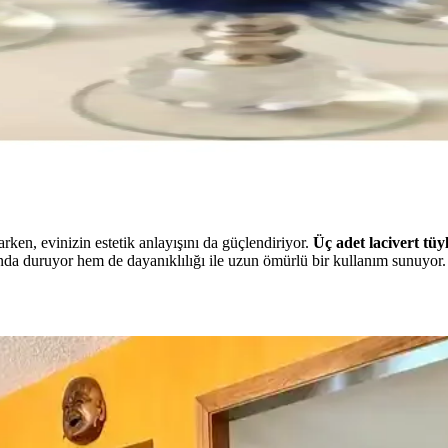
ken, evinizin estetik anlayışını da güçlendiriyor.
Üç adet lacivert tüy
nda duruyor hem de dayanıklılığı ile uzun ömürlü bir kullanım sunuyor.
am Dalı Karşılaştırması
ları ve kullanım alanları karşılaştırmasıyla yılbaşı dekorasyonunuza en u
 Sunan Dekorasyon Seçeneği