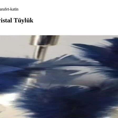
arafet-katin
istal Tüylük