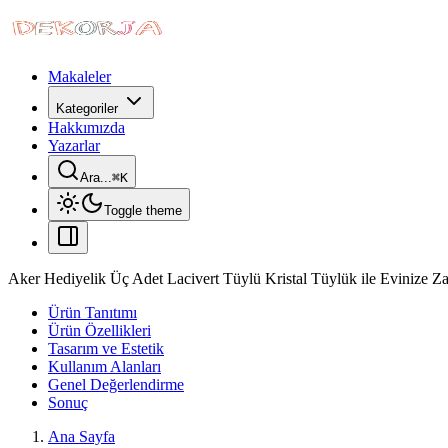
Makaleler
Kategoriler
Hakkımızda
Yazarlar
Ara...
⌘
K
Toggle theme
Aker Hediyelik Üç Adet Lacivert Tüylü Kristal Tüylük ile Evinize Za
Ürün Tanıtımı
Ürün Özellikleri
Tasarım ve Estetik
Kullanım Alanları
Genel Değerlendirme
Sonuç
Ana Sayfa