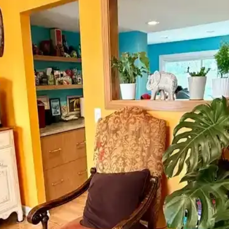
odern ve sürdürülebilir dekorasyonun vazgeçilmez parçasıdır. Hafifliği
ora Modellerinin Özellikleri ve Farkları
llanım kolaylığı açısından detaylı karşılaştırması. En uygun seçeneği b
cü Karşılaştırması
arklar, özellikler ve kullanıcı yorumlarıyla en uygun seçimi yapmanı
Getirmek Yasaktır ve Edebiyat Sokağı Setleri
 getirmek yasaktır yazılı poster ve edebiyat temalı setler, kalite ve kull
lı ve Hassas Profesyonel Ölçüm Aracı
le, dayanıklı yapısı ve yüksek hassasiyetiyle inşaat ve yapı sektörün
ımı İçin Doğru Boya Seçimi
çimi, sakin tonlar ve vurgu renkleriyle mekanın estetik ve fonksiyonel