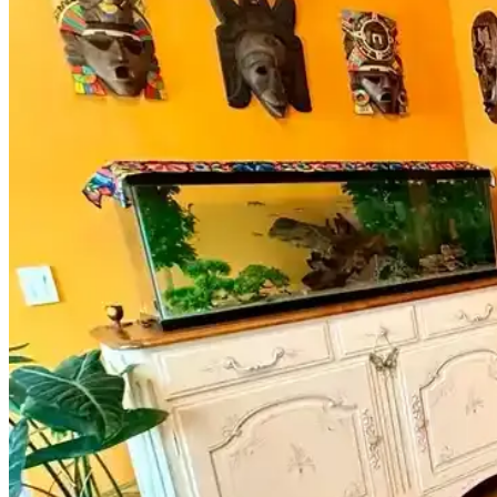
Rattan ayakkabılık, doğal malzeme kullanımı ve estetik görünümüyle m
Bambu Stor Perdeler Karşılaştırması: Evesen ve Linad
Evesen ve Linadora bambu stor perdelerinin tasarım, dayanıklılık ve ku
Bosch TSM6A011W ve Musullu Kahve Baharat Öğütü
Bosch TSM6A011W ve Musullu kahve ve baharat öğütücüsü arasındaki f
Retro Ahşap Poster Karşılaştırması: Dışarıdan Stres 
İki farklı retro ahşap poster ürününü karşılaştırıyoruz. Dışarıdan stres
getiriyor.
Milwaukee Alüminyum Şerit Metre 8mt 25mm Dayanık
Milwaukee Alüminyum Şerit Metre 8 metre uzunluğu ve 25mm genişliğiy
Yıpranmış Banyolarda Renk Uyumu ve Mekan Kullan
Yıpranmış banyolarda slate zemin ve vintage detaylarla uyumlu boya se