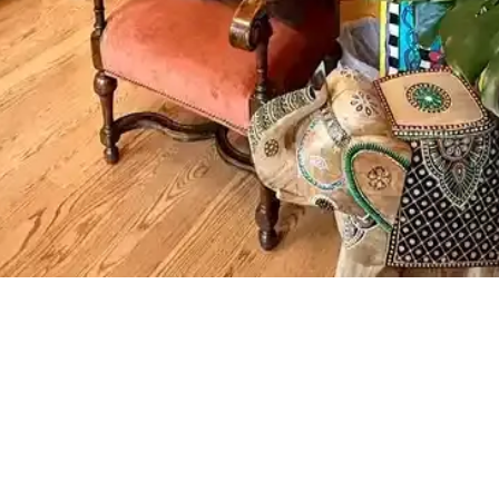
end ve Bilgi Eksikliği
rak öne çıkıyor ancak mevcut arama sonuçlarında somut bilgi bulunmuy
co Yastık Karşılaştırması
e detaylı karşılaştırıldı. Hard Serenity yüksek sertlik ve boyun desteği sa
r ve Renklerin Rolü
anlı bitkiler ve doğru halı seçimiyle sıcak, dengeli ve estetik bir yaşa