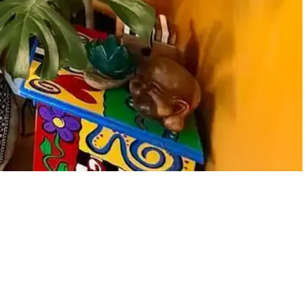
or. Mermer ve gümüş tonları dekorasyonda şıklık sağlar.
ğlarken, Lif Kılıflı yumuşaklık ve konfor sunuyor.
m alanı oluşturuluyor.