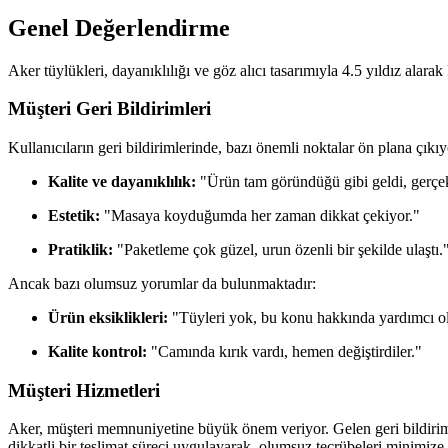
Genel Değerlendirme
Aker tüylükleri, dayanıklılığı ve göz alıcı tasarımıyla 4.5 yıldız alarak
Müşteri Geri Bildirimleri
Kullanıcıların geri bildirimlerinde, bazı önemli noktalar ön plana çık
Kalite ve dayanıklılık:
"Ürün tam göründüğü gibi geldi, gerçekt
Estetik:
"Masaya koyduğumda her zaman dikkat çekiyor."
Pratiklik:
"Paketleme çok güzel, urun özenli bir şekilde ulaştı.
Ancak bazı olumsuz yorumlar da bulunmaktadır:
Ürün eksiklikleri:
"Tüyleri yok, bu konu hakkında yardımcı olur
Kalite kontrol:
"Camında kırık vardı, hemen değiştirdiler."
Müşteri Hizmetleri
Aker, müşteri memnuniyetine büyük önem veriyor. Gelen geri bildirimle
dikkatli bir teslimat süreci uygulayarak, olumsuz tecrübeleri minimize 