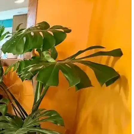
 ve dayanıklılığıyla fonksiyonel çözümler sunar.
elirlemenize yardımcı olur.
za yardımcı olur.
anım açısından detaylı analizlerle ev dekorasyonunuza yeni bir soluk
de güvenilir ölçüm sağlar.
 dengesini sağlar.