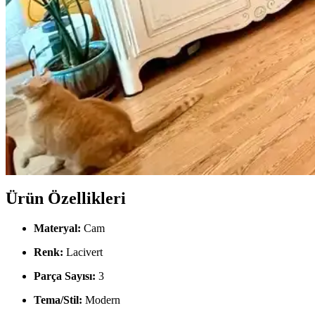
Cadence Mermer Efekti Gümüş: Dekorasyonda Yeni Tr
Cadence mermer efekti gümüş ifadesi dekorasyonda yeni bir trend ola
Viscotex Hard Serenity ve Lif Kılıflı Hava Kanallı Vis
İki visco yastık modeli, boyut, sertlik ve kullanıcı geri bildirimleriyl
Boho Maksimalist Oturma Odası Tasarımında Bitkile
Boho maksimalist oturma odasında turuncu duvarlar, kültürel maskeler, c
Ürün Özellikleri
Materyal:
Cam
Renk:
Lacivert
Parça Sayısı:
3
Tema/Stil:
Modern