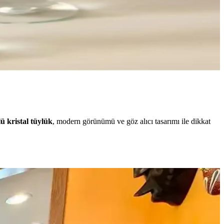
lü kristal tüylük
, modern görünümü ve göz alıcı tasarımı ile dikkat
ygun seçimi yapın.