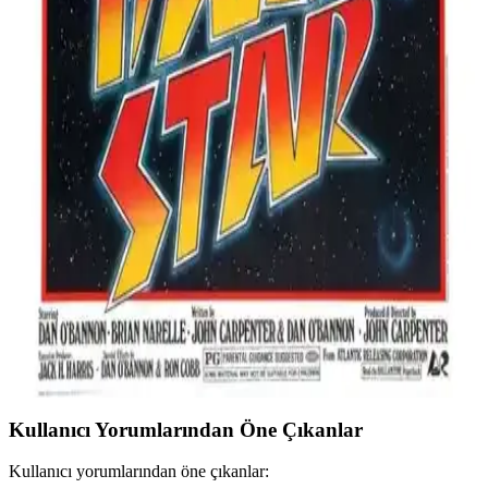
Harikabirev Beyaz Çiçek Modeli, estetik görünüm ve
dayanıklılığıyla öne çıkan modern duvar dekoru. Temperli cam ve
metal çerçeve kullanımıyla uzun ömürlü ve şık bir seçenek sunar.
Fidelyo Tasarım Squid Game Posterleri Modern ve
Dayanıklı Ev Dekorasyon Ürünleri
Fidelyo Tasarımın yüksek kaliteli Squid Game temalı posterleri, şık
ve dayanıklı yapısıyla evinizin atmosferini yeniler, kolay montaj ve
bakım sağlar.
Fidelyo Tasarım Dark Star 1974 Poster: Estetik ve
Dayanıklılık Sunan Duvar Dekoru
Yüksek çözünürlük ve dayanıklı malzemelerle hazırlanan Dark Star
1974 poster, ev ve dış mekanlar için ideal. Estetik ve uzun ömürlü,
kolay uygulamalı bu poster, yaşam alanlarınızı güzelleştirir.
Kullanıcı Yorumlarından Öne Çıkanlar
Kullanıcı yorumlarından öne çıkanlar: