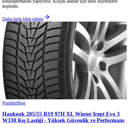
karşılaştırmasını yapıyoruz. Küçük alanlar için ideal seçenekleri
keşfedin.
Daha fazla bilgi edinin
Popüler
Blog
Hankook 205/55 R19 97H XL Winter Icept Evo 3
W330 Kış Lastiği - Yüksek Güvenlik ve Performans