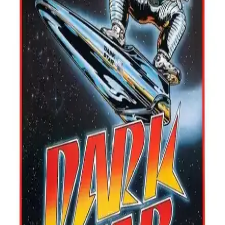
İki farklı kanvas tabloyu karşılaştırıyoruz: Hediyeler Kapında ve
Malikü’l Mülk. Kalite, malzeme, dayanıklılık ve kullanıcı
yorumlarıyla ilgili detaylar, evinizi ve hediye seçeneklerinizi
belirlemenize yardımcı olur.
Ahşap Terek Dekorasyonunda Doğal ve Sıcak
Atmosfer Yaratmanın Yolları
Ahşap terekler, doğal ve sıcak bir ortam yaratmak için ideal,
dayanıklı ve estetik açıdan çeşitli seçenekler sunar. Mekanlara
karakter katarak uzun ömürlü kullanım sağlar.
Fincan Saksı ile Ev Dekorasyonunda Şıklık ve
Fonksiyonellik Sağlayan Yaratıcı Çözümler
Fincan saksılar, küçük ve şık tasarımlarıyla ev dekorasyonunuza
doğal bir dokunuş sağlar. Farklı tarzlara uygun, pratik ve ekonomik
çözümler sunar.
Harikabirev Beyaz Çiçek Modeli: Estetik ve
Dayanıklılık Sunan Modern Duvar Dekoru
Harikabirev Beyaz Çiçek Modeli, estetik görünüm ve