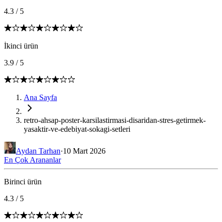
4.3
/
5
İkinci ürün
3.9
/
5
Ana Sayfa
retro-ahsap-poster-karsilastirmasi-disaridan-stres-getirmek-
yasaktir-ve-edebiyat-sokagi-setleri
Aydan Tarhan
·
10 Mart 2026
En Çok Arananlar
Birinci ürün
4.3
/
5