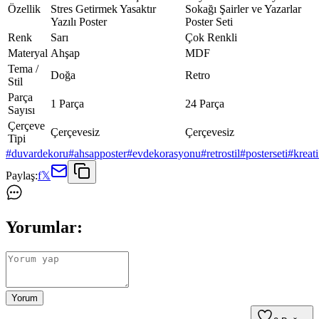
Özellik
Stres Getirmek Yasaktır
Sokağı Şairler ve Yazarlar
Yazılı Poster
Poster Seti
Renk
Sarı
Çok Renkli
Materyal
Ahşap
MDF
Tema /
Doğa
Retro
Stil
Parça
1 Parça
24 Parça
Sayısı
Çerçeve
Çerçevesiz
Çerçevesiz
Tipi
#
duvardekoru
#
ahsapposter
#
evdekorasyonu
#
retrostil
#
posterseti
#
kreat
Paylaş:
f
𝕏
Yorumlar:
Yorum