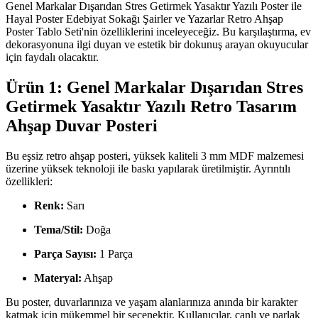
Genel Markalar Dışarıdan Stres Getirmek Yasaktır Yazılı Poster ile
Hayal Poster Edebiyat Sokağı Şairler ve Yazarlar Retro Ahşap
Poster Tablo Seti'nin özelliklerini inceleyeceğiz. Bu karşılaştırma, ev
dekorasyonuna ilgi duyan ve estetik bir dokunuş arayan okuyucular
için faydalı olacaktır.
Ürün 1: Genel Markalar Dışarıdan Stres
Getirmek Yasaktır Yazılı Retro Tasarım
Ahşap Duvar Posteri
Bu eşsiz retro ahşap posteri, yüksek kaliteli 3 mm MDF malzemesi
üzerine yüksek teknoloji ile baskı yapılarak üretilmiştir. Ayrıntılı
özellikleri:
Renk:
Sarı
Tema/Stil:
Doğa
Parça Sayısı:
1 Parça
Materyal:
Ahşap
Bu poster, duvarlarınıza ve yaşam alanlarınıza anında bir karakter
katmak için mükemmel bir seçenektir. Kullanıcılar, canlı ve parlak