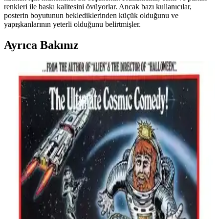
renkleri ile baskı kalitesini övüyorlar. Ancak bazı kullanıcılar,
posterin boyutunun beklediklerinden küçük olduğunu ve
yapışkanlarının yeterli olduğunu belirtmişler.
Ayrıca Bakınız
Retro Ahşap Poster Karşılaştırması: Dışarıdan Stres
Getirmek Yasaktır ve Edebiyat Sokağı Setleri
İki farklı retro ahşap poster ürününü karşılaştırıyoruz. Dışarıdan stres
getirmek yasaktır yazılı poster ve edebiyat temalı setler, kalite ve
kullanım açısından detaylı analizlerle ev dekorasyonunuza yeni bir
soluk getiriyor.
Softclass Kitchen 9 Parça Set: Modern Ahşap
Mutfak Dekorasyonu ve Fonksiyonellik
Softclass Kitchen 9 Parça seti, doğal ahşap malzeme ve modern
tasarımıyla mutfağınıza şıklık ve fonksiyonellik sunar. Siyah renk ve
kuş figürlü dekorla sıcak bir atmosfer yaratır.
Hediyeler Kapında ve Malikü’l Mülk Kanvas