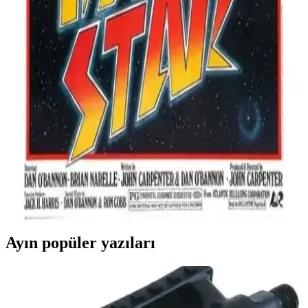
dayanıklılığıyla öne çıkan modern duvar dekoru. Temperli cam ve
metal çerçeve kullanımıyla uzun ömürlü ve şık bir seçenek sunar.
Fidelyo Tasarım Squid Game Posterleri Modern ve
Dayanıklı Ev Dekorasyon Ürünleri
Fidelyo Tasarımın yüksek kaliteli Squid Game temalı posterleri, şık
ve dayanıklı yapısıyla evinizin atmosferini yeniler, kolay montaj ve
bakım sağlar.
Fidelyo Tasarım Dark Star 1974 Poster: Estetik ve
Dayanıklılık Sunan Duvar Dekoru
Yüksek çözünürlük ve dayanıklı malzemelerle hazırlanan Dark Star
1974 poster, ev ve dış mekanlar için ideal. Estetik ve uzun ömürlü,
kolay uygulamalı bu poster, yaşam alanlarınızı güzelleştirir.
Ayın popüler yazıları