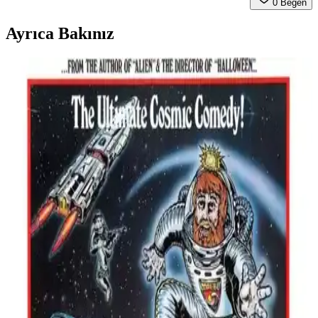
0
Beğen
Ayrıca Bakınız
Retro Ahşap Poster Karşılaştırması: Dışarıdan Stres
Getirmek Yasaktır ve Edebiyat Sokağı Setleri
İki farklı retro ahşap poster ürününü karşılaştırıyoruz. Dışarıdan stres
getirmek yasaktır yazılı poster ve edebiyat temalı setler, kalite ve
kullanım açısından detaylı analizlerle ev dekorasyonunuza yeni bir
soluk getiriyor.
Softclass Kitchen 9 Parça Set: Modern Ahşap
Mutfak Dekorasyonu ve Fonksiyonellik
Softclass Kitchen 9 Parça seti, doğal ahşap malzeme ve modern
tasarımıyla mutfağınıza şıklık ve fonksiyonellik sunar. Siyah renk ve
kuş figürlü dekorla sıcak bir atmosfer yaratır.
Hediyeler Kapında ve Malikü’l Mülk Kanvas
Tabloların Detaylı Karşılaştırması