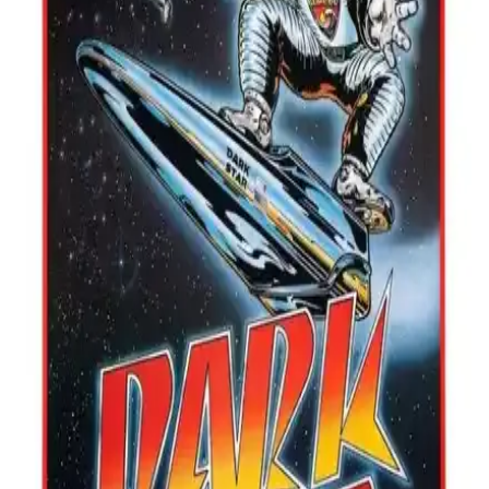
Tabloların Detaylı Karşılaştırması
İki farklı kanvas tabloyu karşılaştırıyoruz: Hediyeler Kapında ve
Malikü’l Mülk. Kalite, malzeme, dayanıklılık ve kullanıcı
yorumlarıyla ilgili detaylar, evinizi ve hediye seçeneklerinizi
belirlemenize yardımcı olur.
Ahşap Terek Dekorasyonunda Doğal ve Sıcak
Atmosfer Yaratmanın Yolları
Ahşap terekler, doğal ve sıcak bir ortam yaratmak için ideal,
dayanıklı ve estetik açıdan çeşitli seçenekler sunar. Mekanlara
karakter katarak uzun ömürlü kullanım sağlar.
Fincan Saksı ile Ev Dekorasyonunda Şıklık ve
Fonksiyonellik Sağlayan Yaratıcı Çözümler
Fincan saksılar, küçük ve şık tasarımlarıyla ev dekorasyonunuza
doğal bir dokunuş sağlar. Farklı tarzlara uygun, pratik ve ekonomik
çözümler sunar.
Harikabirev Beyaz Çiçek Modeli: Estetik ve
Dayanıklılık Sunan Modern Duvar Dekoru