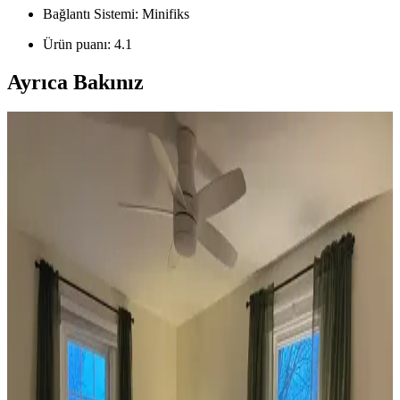
Bağlantı Sistemi: Minifiks
Ürün puanı: 4.1
Ayrıca Bakınız
Koltuk ve Aksesuar Sandalyelerde Renk Uyumu ve
Dekorasyonda Görsel Denge Sağlama Yöntemleri
Koltuk ve aksesuar sandalyelerde renk uyumsuzluğu görsel rekabete
yol açabilir. Halı, perde, yastık ve mobilya yerleşimi ile renkler
dengelenerek mekanın estetik bütünlüğü sağlanır.
Ev Dekorasyonunda Denge ve Fonksiyonellik: Renk
Uyumu, Mobilya Yerleşimi ve Estetik İncelemesi
Reddit tartışması üzerinden ev dekorasyonunda renk uyumu,
mobilya yerleşimi ve aksesuar dengesi gibi unsurların yaşam
alanlarının estetik ve fonksiyonelliğini nasıl etkilediği inceleniyor.
Veranda Dekorasyonunda Bitki Seçimi, Aydınlatma
ve Mobilya Düzenlemeleriyle Estetik İyileştirme