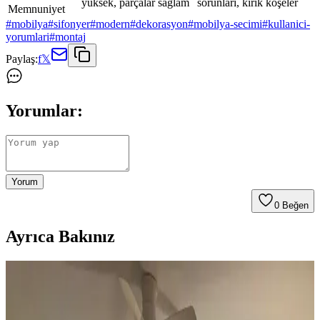
yüksek, parçalar sağlam
sorunları, kırık köşeler
Memnuniyet
#
mobilya
#
sifonyer
#
modern
#
dekorasyon
#
mobilya-secimi
#
kullanici-
yorumlari
#
montaj
Paylaş:
f
𝕏
Yorumlar:
Yorum
0
Beğen
Ayrıca Bakınız
Koltuk ve Aksesuar Sandalyelerde Renk Uyumu ve
Dekorasyonda Görsel Denge Sağlama Yöntemleri