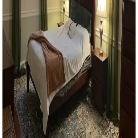
dekorasyon için fırsatlar sunar. Doğru seçim, temizlik ve stil
oluşturma evin atmosferini belirler.
Teal Renkli Sandalyenin Halı ve Dolapla
Uyumunda Renk Tonları ve Aksesuarların Rolü
Teal renkli sandalyenin halı ve dolapla uyumu, doğru renk tonları ve
aksesuar seçimiyle sağlanır. Halıdaki mavi-yeşil alt tonlar ve sıcak
ahşap dolap, teal rengini öne çıkarır, aksesuarlar ise denge oluşturur.
Yan Sehpa Boyama Renk Seçenekleri ve
Dekorasyon Uyumu İçin Rehber
Yan sehpa boyamada renk seçimi, mobilya ve dekorasyon uyumu
açısından önemlidir. Koyu tonlar, sıcak renkler ve doğal ahşap
görünümü seçenekleriyle estetik sonuçlar elde edilir.
Ev Kütüphanesi Yenileme: Renk, Dekorasyon ve
Konforun Dengeli Buluşması
Ev kütüphanesi yenilemesinde renklerin rahatlatıcı etkisi, kişisel
dekoratif öğeler ve konforlu mobilyalar ön plandadır. Tavan boyama
ve raf düzeni mekânın atmosferini zenginleştirir.