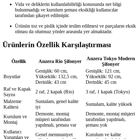
Vida ve deliklerin kullanılabilirliği konusunda net bilgi
bulunmadığı ve kurulum şeması eksikliği kullanıcılar
tarafından şikayet edilmiştir.
Ürünün toz ve pislik içinde teslim edilmesi ve parçaların eksik
olması da olumsuz yönler arasında yer almaktadır.
Ürünlerin Özellik Karşılaştırması
Anzera Tokyo Modern
Özellik
Anzera Rio Şifonyer
Şifonyer
Genişlik: 60 cm,
Genişlik: 121 cm,
Boyutlar
Yükseklik: 132,5 cm,
Yükseklik: 92 cm,
Derinlik: 43 cm
Derinlik: 45 cm
Raf ve Kapak
2 raf, 2 kapak (Rio)
3 raf, 1 kapak (Tokyo)
Sayısı
Malzeme
Suntalam, genel kalite
Suntalam, kalite yüksek
Kalitesi
iyi
Demonte, montaj
Demonte, montaj müşteri
Kurulum ve
müşteri tarafından
tarafından yapılmalı,
Montaj
yapılmalı, şeması var
şeması yok
Kullanıcı
Genel memnuniyet
Kurulum ve kalite
Yorumları ve