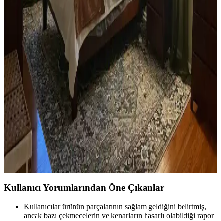
Yan sehpa boyamada renk seçimi, mobilya ve dekorasyon uyumu
açısından önemlidir. Koyu tonlar, sıcak renkler ve doğal ahşap
görünümü seçenekleriyle estetik sonuçlar elde edilir.
Ev Kütüphanesi Yenileme: Renk, Dekorasyon ve
Konforun Dengeli Buluşması
Ev kütüphanesi yenilemesinde renklerin rahatlatıcı etkisi, kişisel
dekoratif öğeler ve konforlu mobilyalar ön plandadır. Tavan boyama
ve raf düzeni mekânın atmosferini zenginleştirir.
Yatak Odası Düzeni ve Dekorasyonunda Doğru
Yerleşim ve Tasarım İpuçları
Yatak odasında doğru mobilya yerleşimi, renk uyumu, aydınlatma
ve kişisel dokunuşlarla mekanın fonksiyonelliği ve estetiği artırılır.
Bu ipuçlarıyla odanız daha dengeli ve sıcak bir hale gelir.
Kullanıcı Yorumlarından Öne Çıkanlar
Kullanıcılar ürünün parçalarının sağlam geldiğini belirtmiş,
ancak bazı çekmecelerin ve kenarların hasarlı olabildiği rapor