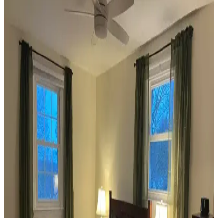
Koltuk ve aksesuar sandalyelerde renk uyumsuzluğu görsel rekabete
yol açabilir. Halı, perde, yastık ve mobilya yerleşimi ile renkler
dengelenerek mekanın estetik bütünlüğü sağlanır.
Ev Dekorasyonunda Denge ve Fonksiyonellik: Renk
Uyumu, Mobilya Yerleşimi ve Estetik İncelemesi
Reddit tartışması üzerinden ev dekorasyonunda renk uyumu,
mobilya yerleşimi ve aksesuar dengesi gibi unsurların yaşam
alanlarının estetik ve fonksiyonelliğini nasıl etkilediği inceleniyor.
Veranda Dekorasyonunda Bitki Seçimi, Aydınlatma
ve Mobilya Düzenlemeleriyle Estetik İyileştirme
Yöntemleri
Veranda dekorasyonunda bitkiler, halılar, aydınlatma ve mobilyaların
uyumlu kullanımı mekânı daha davetkâr ve fonksiyonel kılar. Doğru
seçimler verandanın atmosferini ve dış görünümünü güçlendirir.
Habitat'tan İkinci El Mobilya Alımı ve Ev
Dekorasyonunda Stil Oluşturma Yöntemleri
Habitat mağazalarından ikinci el mobilya alımı, ekonomik ve özgün