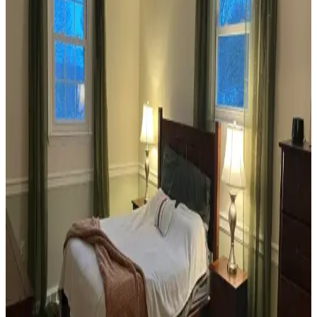
Yöntemleri
Veranda dekorasyonunda bitkiler, halılar, aydınlatma ve mobilyaların
uyumlu kullanımı mekânı daha davetkâr ve fonksiyonel kılar. Doğru
seçimler verandanın atmosferini ve dış görünümünü güçlendirir.
Habitat'tan İkinci El Mobilya Alımı ve Ev
Dekorasyonunda Stil Oluşturma Yöntemleri
Habitat mağazalarından ikinci el mobilya alımı, ekonomik ve özgün
dekorasyon için fırsatlar sunar. Doğru seçim, temizlik ve stil
oluşturma evin atmosferini belirler.
Teal Renkli Sandalyenin Halı ve Dolapla
Uyumunda Renk Tonları ve Aksesuarların Rolü
Teal renkli sandalyenin halı ve dolapla uyumu, doğru renk tonları ve
aksesuar seçimiyle sağlanır. Halıdaki mavi-yeşil alt tonlar ve sıcak
ahşap dolap, teal rengini öne çıkarır, aksesuarlar ise denge oluşturur.
Yan Sehpa Boyama Renk Seçenekleri ve
Dekorasyon Uyumu İçin Rehber