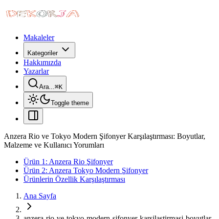
Makaleler
Kategoriler
Hakkımızda
Yazarlar
Ara...
⌘
K
Toggle theme
Anzera Rio ve Tokyo Modern Şifonyer Karşılaştırması: Boyutlar,
Malzeme ve Kullanıcı Yorumları
Ürün 1: Anzera Rio Şifonyer
Ürün 2: Anzera Tokyo Modern Şifonyer
Ürünlerin Özellik Karşılaştırması
Ana Sayfa
anzera-rio-ve-tokyo-modern-sifonyer-karsilastirmasi-boyutlar-