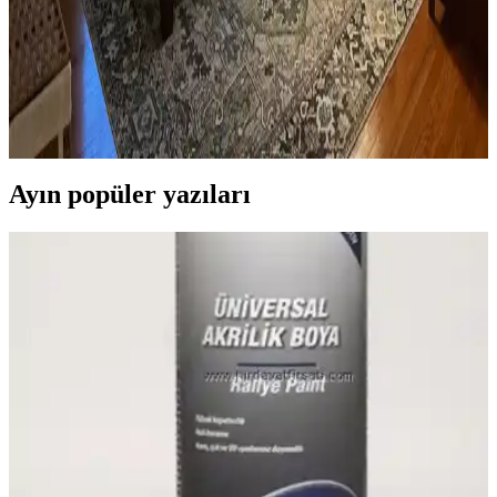
Yatak Odası Düzeni ve Dekorasyonunda Doğru
Yerleşim ve Tasarım İpuçları
Yatak odasında doğru mobilya yerleşimi, renk uyumu, aydınlatma
ve kişisel dokunuşlarla mekanın fonksiyonelliği ve estetiği artırılır.
Bu ipuçlarıyla odanız daha dengeli ve sıcak bir hale gelir.
Ayın popüler yazıları