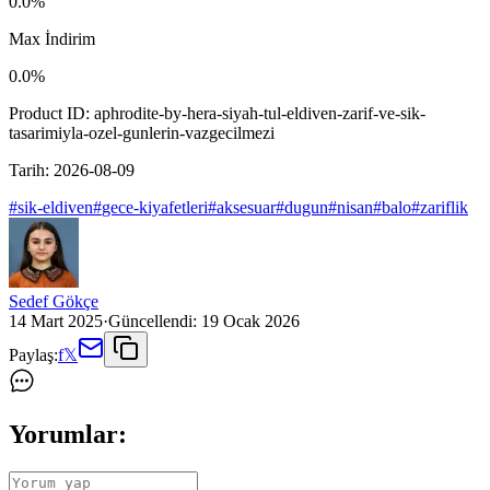
0.0
%
Max İndirim
0.0
%
Product ID:
aphrodite-by-hera-siyah-tul-eldiven-zarif-ve-sik-
tasarimiyla-ozel-gunlerin-vazgecilmezi
Tarih:
2026-08-09
#
sik-eldiven
#
gece-kiyafetleri
#
aksesuar
#
dugun
#
nisan
#
balo
#
zariflik
Sedef Gökçe
14 Mart 2025
·
Güncellendi:
19 Ocak 2026
Paylaş:
f
𝕏
Yorumlar: