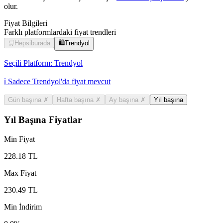
olur.
Fiyat Bilgileri
Farklı platformlardaki fiyat trendleri
🛒
Hepsiburada
🛍️
Trendyol
Seçili Platform:
Trendyol
ℹ️ Sadece Trendyol'da fiyat mevcut
Gün başına
✗
Hafta başına
✗
Ay başına
✗
Yıl başına
Yıl Başına Fiyatlar
Min Fiyat
228.18
TL
Max Fiyat
230.49
TL
Min İndirim