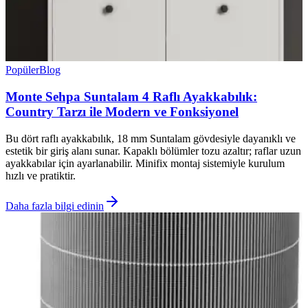
Popüler
Blog
Monte Sehpa Suntalam 4 Raflı Ayakkabılık:
Country Tarzı ile Modern ve Fonksiyonel
Bu dört raflı ayakkabılık, 18 mm Suntalam gövdesiyle dayanıklı ve
estetik bir giriş alanı sunar. Kapaklı bölümler tozu azaltır; raflar uzun
ayakkabılar için ayarlanabilir. Minifix montaj sistemiyle kurulum
hızlı ve pratiktir.
Daha fazla bilgi edinin