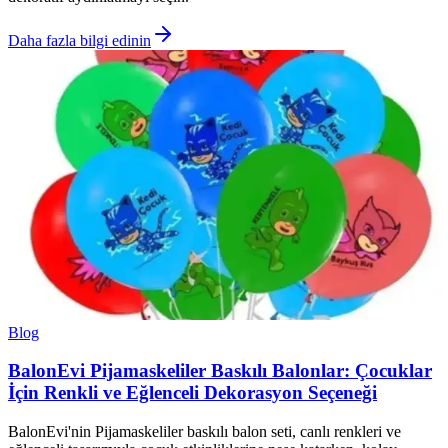
Daha fazla bilgi edinin
Blog
BalonEvi Pijamaskeliler Baskılı Balonlar: Çocuklar
İçin Renkli ve Eğlenceli Dekorasyon Seçeneği
BalonEvi'nin Pijamaskeliler baskılı balon seti, canlı renkleri ve