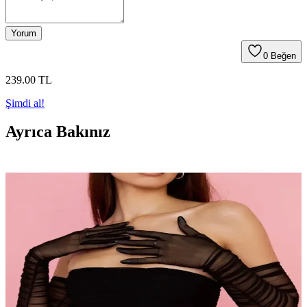
Yorum
0
Beğen
239
.00
TL
Şimdi al!
Ayrıca Bakınız
Aphrodite By Hera ve Genel Markalar Gelinlik
Eldivenleri Karşılaştırması
İki popüler tül eldiven arasındaki farkları ve özellikleri keşfedin.
Zarif tasarım, malzeme kalitesi ve kullanıcı yorumlarıyla en uygun
gelinlik eldivenini seçmek için detaylı bilgi burada.
Aphrodite By Hera Siyah Tül Eldiven: Zarif ve Şık
Tasarım ile Etkinliklere Özel