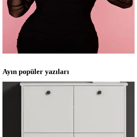
Aphrodite By Hera siyah tül eldiven, yüksek kaliteli likralı kumaş ve
şeffaf tül ile tasarlanmış, çeşitli etkinliklerde şıklık ve hareket
özgürlüğü sağlar, kullanıcı memnuniyeti yüksektir.
Aphrodite By Hera Siyah Tül Eldiven: Zarif ve Şık
Tasarımıyla Özel Günlerin Vazgeçilmezi
Aphrodite by Hera Siyah Tül Eldiven, şık tasarımı ve yüksek kaliteli
likralı kumaşıyla özel günlerde tarzınıza zarafet katıyor. Esnek yapısı
sayesinde rahat kullanım sağlar.
Ayın popüler yazıları