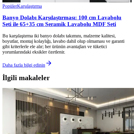
Popüler
Karşılaştırma
Banyo Dolabı Karşılaştırması: 100 cm Lavabolu
Seti ile 65+35 cm Seramik Lavabolu MDF Seti
Bu karşılaştırma iki banyo dolabı takımını, malzeme kalitesi,
boyutlar, montaj kolaylığı, lavabo dahil olup olmaması ve garanti
gibi kriterlerle ele alır; her ürünün avantajları ve tüketici
yorumlarındaki eksikler özetlenir.
Daha fazla bilgi edinin
İlgili makaleler