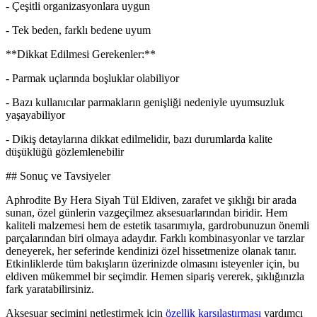
- Çeşitli organizasyonlara uygun
- Tek beden, farklı bedene uyum
**Dikkat Edilmesi Gerekenler:**
- Parmak uçlarında boşluklar olabiliyor
- Bazı kullanıcılar parmakların genişliği nedeniyle uyumsuzluk
yaşayabiliyor
- Dikiş detaylarına dikkat edilmelidir, bazı durumlarda kalite
düşüklüğü gözlemlenebilir
## Sonuç ve Tavsiyeler
Aphrodite By Hera Siyah Tül Eldiven, zarafet ve şıklığı bir arada
sunan, özel günlerin vazgeçilmez aksesuarlarından biridir. Hem
kaliteli malzemesi hem de estetik tasarımıyla, gardrobunuzun önemli
parçalarından biri olmaya adaydır. Farklı kombinasyonlar ve tarzlar
deneyerek, her seferinde kendinizi özel hissetmenize olanak tanır.
Etkinliklerde tüm bakışların üzerinizde olmasını isteyenler için, bu
eldiven mükemmel bir seçimdir. Hemen sipariş vererek, şıklığınızla
fark yaratabilirsiniz.
Aksesuar seçimini netleştirmek için
özellik karşılaştırması
yardımcı