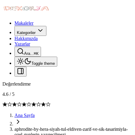
Makaleler
Kategoriler
Hakkımızda
Yazarlar
Ara...
⌘
K
Toggle theme
Değerlendirme
4.6
/
5
Ana Sayfa
aphrodite-by-hera-siyah-tul-eldiven-zarif-ve-sik-tasarimiyla-
ozel-gunlerin-vazgecilmezi