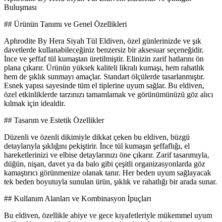
Buluşması
## Ürünün Tanımı ve Genel Özellikleri
Aphrodite By Hera Siyah Tül Eldiven, özel günlerinizde ve şık
davetlerde kullanabileceğiniz benzersiz bir aksesuar seçeneğidir.
İnce ve şeffaf tül kumaştan üretilmiştir. Elinizin zarif hatlarını ön
plana çıkarır. Ürünün yüksek kaliteli likralı kumaşı, hem rahatlık
hem de şıklık sunmayı amaçlar. Standart ölçülerde tasarlanmıştır.
Esnek yapısı sayesinde tüm el tiplerine uyum sağlar. Bu eldiven,
özel etkinliklerde tarzınızı tamamlamak ve görünümünüzü göz alıcı
kılmak için idealdir.
## Tasarım ve Estetik Özellikler
Düzenli ve özenli dikimiyle dikkat çeken bu eldiven, büzgü
detaylarıyla şıklığını pekiştirir. İnce tül kumaşın şeffaflığı, el
hareketlerinizi ve elbise detaylarınızı öne çıkarır. Zarif tasarımıyla,
düğün, nişan, davet ya da balo gibi çeşitli organizasyonlarda göz
kamaştırıcı görünmenize olanak tanır. Her beden uyum sağlayacak
tek beden boyutuyla sunulan ürün, şıklık ve rahatlığı bir arada sunar.
## Kullanım Alanları ve Kombinasyon İpuçları
Bu eldiven, özellikle abiye ve gece kıyafetleriyle mükemmel uyum