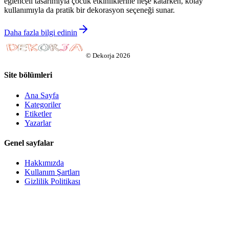
eğlenceli tasarımıyla çocuk etkinliklerine neşe katarken, kolay
kullanımıyla da pratik bir dekorasyon seçeneği sunar.
Daha fazla bilgi edinin
©
Dekorja
2026
Site bölümleri
Ana Sayfa
Kategoriler
Etiketler
Yazarlar
Genel sayfalar
Hakkımızda
Kullanım Şartları
Gizlilik Politikası