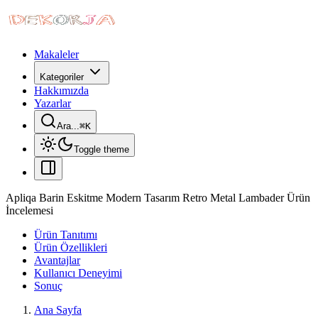
Makaleler
Kategoriler
Hakkımızda
Yazarlar
Ara...
⌘
K
Toggle theme
Apliqa Barin Eskitme Modern Tasarım Retro Metal Lambader Ürün
İncelemesi
Ürün Tanıtımı
Ürün Özellikleri
Avantajlar
Kullanıcı Deneyimi
Sonuç
Ana Sayfa