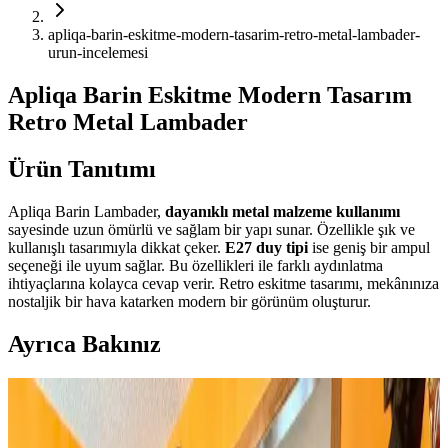
apliqa-barin-eskitme-modern-tasarim-retro-metal-lambader-
urun-incelemesi
Apliqa Barin Eskitme Modern Tasarım
Retro Metal Lambader
Ürün Tanıtımı
Apliqa Barin Lambader,
dayanıklı metal malzeme kullanımı
sayesinde uzun ömürlü ve sağlam bir yapı sunar. Özellikle şık ve
kullanışlı tasarımıyla dikkat çeker.
E27 duy tipi
ise geniş bir ampul
seçeneği ile uyum sağlar. Bu özellikleri ile farklı aydınlatma
ihtiyaçlarına kolayca cevap verir. Retro eskitme tasarımı, mekânınıza
nostaljik bir hava katarken modern bir görünüm oluşturur.
Ayrıca Bakınız
Huzur Party Store 5 Metre Yeşil Çam Dalı ve Işıklı
Çam Dalı Karşılaştırması