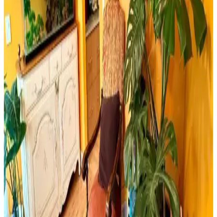
Getirmek Yasaktır ve Edebiyat Sokağı Setleri
İki farklı retro ahşap poster ürününü karşılaştırıyoruz. Dışarıdan stres
getirmek yasaktır yazılı poster ve edebiyat temalı setler, kalite ve
kullanım açısından detaylı analizlerle ev dekorasyonunuza yeni bir
soluk getiriyor.
Milwaukee Alüminyum Şerit Metre 8mt 25mm
Dayanıklı ve Hassas Profesyonel Ölçüm Aracı
Milwaukee Alüminyum Şerit Metre 8 metre uzunluğu ve 25mm
genişliğiyle, dayanıklı yapısı ve yüksek hassasiyetiyle inşaat ve yapı
sektöründe güvenilir ölçüm sağlar.
Yıpranmış Banyolarda Renk Uyumu ve Mekan
Kullanımı İçin Doğru Boya Seçimi
Yıpranmış banyolarda slate zemin ve vintage detaylarla uyumlu
boya seçimi, sakin tonlar ve vurgu renkleriyle mekanın estetik ve
fonksiyonel dengesini sağlar.
Cadence Mermer Efekti Gümüş: Dekorasyonda Yeni
Trend ve Bilgi Eksikliği