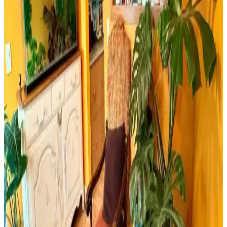
seçimi yapmanıza yardımcı olur.
Retro Ahşap Poster Karşılaştırması: Dışarıdan Stres
Getirmek Yasaktır ve Edebiyat Sokağı Setleri
İki farklı retro ahşap poster ürününü karşılaştırıyoruz. Dışarıdan stres
getirmek yasaktır yazılı poster ve edebiyat temalı setler, kalite ve
kullanım açısından detaylı analizlerle ev dekorasyonunuza yeni bir
soluk getiriyor.
Milwaukee Alüminyum Şerit Metre 8mt 25mm
Dayanıklı ve Hassas Profesyonel Ölçüm Aracı
Milwaukee Alüminyum Şerit Metre 8 metre uzunluğu ve 25mm
genişliğiyle, dayanıklı yapısı ve yüksek hassasiyetiyle inşaat ve yapı
sektöründe güvenilir ölçüm sağlar.
Yıpranmış Banyolarda Renk Uyumu ve Mekan
Kullanımı İçin Doğru Boya Seçimi
Yıpranmış banyolarda slate zemin ve vintage detaylarla uyumlu
boya seçimi, sakin tonlar ve vurgu renkleriyle mekanın estetik ve
fonksiyonel dengesini sağlar.