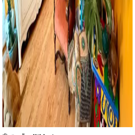
Cadence Mermer Efekti Gümüş: Dekorasyonda Yeni
Trend ve Bilgi Eksikliği
Cadence mermer efekti gümüş ifadesi dekorasyonda yeni bir trend
olarak öne çıkıyor ancak mevcut arama sonuçlarında somut bilgi
bulunmuyor. Mermer ve gümüş tonları dekorasyonda şıklık sağlar.
Viscotex Hard Serenity ve Lif Kılıflı Hava Kanallı
Visco Yastık Karşılaştırması
İki visco yastık modeli, boyut, sertlik ve kullanıcı geri bildirimleriyle
detaylı karşılaştırıldı. Hard Serenity yüksek sertlik ve boyun desteği
sağlarken, Lif Kılıflı yumuşaklık ve konfor sunuyor.
Boho Maksimalist Oturma Odası Tasarımında
Bitkiler ve Renklerin Rolü
Boho maksimalist oturma odasında turuncu duvarlar, kültürel
maskeler, canlı bitkiler ve doğru halı seçimiyle sıcak, dengeli ve
estetik bir yaşam alanı oluşturuluyor.