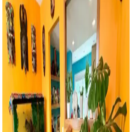
dekorasyonunuza en uygun seçimi yapın.
Rattan Ayakkabılık: Doğal Şıklık ve Fonksiyonellik
Sunan Dekorasyon Seçeneği
Rattan ayakkabılık, doğal malzeme kullanımı ve estetik
görünümüyle modern ve sürdürülebilir dekorasyonun vazgeçilmez
parçasıdır. Hafifliği ve dayanıklılığıyla fonksiyonel çözümler sunar.
Bambu Stor Perdeler Karşılaştırması: Evesen ve
Linadora Modellerinin Özellikleri ve Farkları
Evesen ve Linadora bambu stor perdelerinin tasarım, dayanıklılık ve
kullanım kolaylığı açısından detaylı karşılaştırması. En uygun
seçeneği belirlemenize yardımcı olur.
Bosch TSM6A011W ve Musullu Kahve Baharat
Öğütücü Karşılaştırması
Bosch TSM6A011W ve Musullu kahve ve baharat öğütücüsü
arasındaki farklar, özellikler ve kullanıcı yorumlarıyla en uygun
seçimi yapmanıza yardımcı olur.
Retro Ahşap Poster Karşılaştırması: Dışarıdan Stres