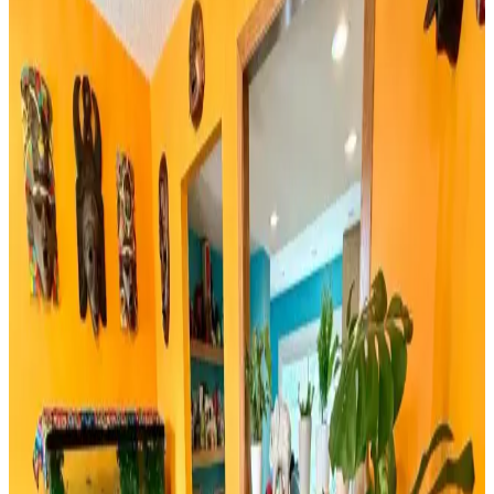
İki farklı yeşil çam dalı ürününün detaylı özellikleri, kullanıcı
yorumları ve kullanım alanları karşılaştırmasıyla yılbaşı
dekorasyonunuza en uygun seçimi yapın.
Rattan Ayakkabılık: Doğal Şıklık ve Fonksiyonellik
Sunan Dekorasyon Seçeneği
Rattan ayakkabılık, doğal malzeme kullanımı ve estetik
görünümüyle modern ve sürdürülebilir dekorasyonun vazgeçilmez
parçasıdır. Hafifliği ve dayanıklılığıyla fonksiyonel çözümler sunar.
Bambu Stor Perdeler Karşılaştırması: Evesen ve
Linadora Modellerinin Özellikleri ve Farkları
Evesen ve Linadora bambu stor perdelerinin tasarım, dayanıklılık ve
kullanım kolaylığı açısından detaylı karşılaştırması. En uygun
seçeneği belirlemenize yardımcı olur.
Bosch TSM6A011W ve Musullu Kahve Baharat
Öğütücü Karşılaştırması
Bosch TSM6A011W ve Musullu kahve ve baharat öğütücüsü
arasındaki farklar, özellikler ve kullanıcı yorumlarıyla en uygun