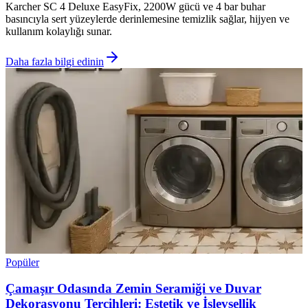
Karcher SC 4 Deluxe EasyFix, 2200W gücü ve 4 bar buhar
basıncıyla sert yüzeylerde derinlemesine temizlik sağlar, hijyen ve
kullanım kolaylığı sunar.
Daha fazla bilgi edinin
Popüler
Çamaşır Odasında Zemin Seramiği ve Duvar
Dekorasyonu Tercihleri: Estetik ve İşlevsellik