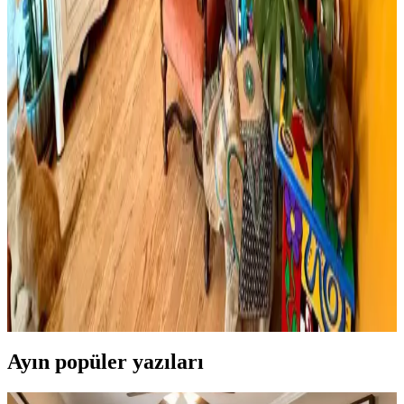
Cadence mermer efekti gümüş ifadesi dekorasyonda yeni bir trend
olarak öne çıkıyor ancak mevcut arama sonuçlarında somut bilgi
bulunmuyor. Mermer ve gümüş tonları dekorasyonda şıklık sağlar.
Viscotex Hard Serenity ve Lif Kılıflı Hava Kanallı
Visco Yastık Karşılaştırması
İki visco yastık modeli, boyut, sertlik ve kullanıcı geri bildirimleriyle
detaylı karşılaştırıldı. Hard Serenity yüksek sertlik ve boyun desteği
sağlarken, Lif Kılıflı yumuşaklık ve konfor sunuyor.
Boho Maksimalist Oturma Odası Tasarımında
Bitkiler ve Renklerin Rolü
Boho maksimalist oturma odasında turuncu duvarlar, kültürel
maskeler, canlı bitkiler ve doğru halı seçimiyle sıcak, dengeli ve
estetik bir yaşam alanı oluşturuluyor.
Ayın popüler yazıları