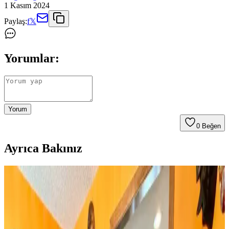
1 Kasım 2024
Paylaş:
f
𝕏
Yorumlar:
Yorum
0
Beğen
Ayrıca Bakınız
Huzur Party Store 5 Metre Yeşil Çam Dalı ve Işıklı
Çam Dalı Karşılaştırması
İki farklı yeşil çam dalı ürününün detaylı özellikleri, kullanıcı
yorumları ve kullanım alanları karşılaştırmasıyla yılbaşı