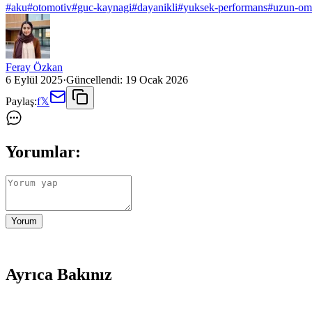
#
aku
#
otomotiv
#
guc-kaynagi
#
dayanikli
#
yuksek-performans
#
uzun-om
Feray Özkan
6 Eylül 2025
·
Güncellendi:
19 Ocak 2026
Paylaş:
f
𝕏
Yorumlar:
Yorum
Ayrıca Bakınız