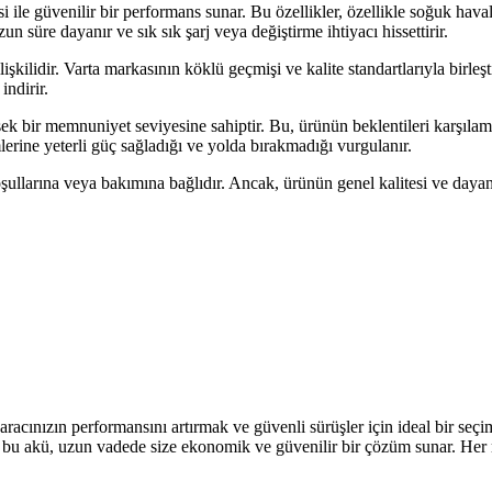
ile güvenilir bir performans sunar. Bu özellikler, özellikle soğuk haval
un süre dayanır ve sık sık şarj veya değiştirme ihtiyacı hissettirir.
işkilidir. Varta markasının köklü geçmişi ve kalite standartlarıyla birleş
indirir.
ksek bir memnuniyet seviyesine sahiptir. Bu, ürünün beklentileri karşı
mlerine yeterli güç sağladığı ve yolda bırakmadığı vurgulanır.
oşullarına veya bakımına bağlıdır. Ancak, ürünün genel kalitesi ve dayan
ızın performansını artırmak ve güvenli sürüşler için ideal bir seçimdi
ren bu akü, uzun vadede size ekonomik ve güvenilir bir çözüm sunar. Her