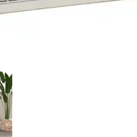
ik Sunan Taşınabilir Enerji Çözümü
s ve taşınabilirlik sunar. UPS ve enerji depolama için ideal, dayanıkl
ç Kaynağı ve Yüksek Performans
tirmeyen enerji sağlar, çeşitli uygulamalarda yüksek performans ve da