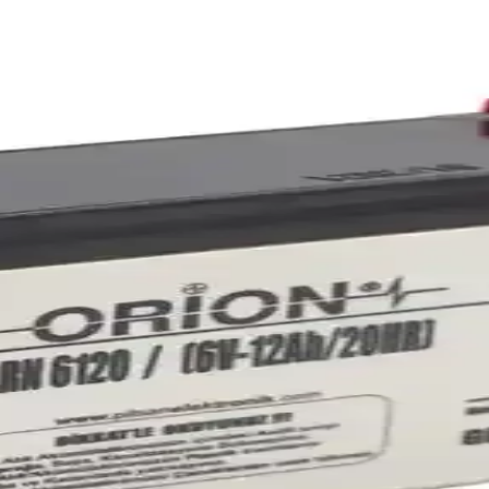
ek Performans ve Güvenilirlik
formans gerektiren araçlar için dayanıklı ve çevre dostu enerji kaynağ
erji Kaynağı
 tasarımıyla çeşitli sektörlerde güvenilir enerji sağlıyor.
 Enerji Kaynağı
 dayanıklı ve yüksek performanslı enerji kaynağıdır. Hafif ve kompakt t
rformans ve Kullanım Farklılıkları
lanım alanları ve kullanıcı yorumlarıyla performans karşılaştırması yap
k Performans ve Güvenilirlik
anıklı yapısıyla aracınızın elektrik ihtiyacını karşılar, güvenilir ve 
aları İçin Güçlü ve Güvenilir
sek performanslı, güvenilir ve uzun ömürlü enerji sağlar. Güçlü yapısı 