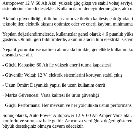
Autopower 12 V 60 Ah Akü, yüksek güç çıkışı ve stabil voltaj seviyesi 
sistemlerini sürekli destekler. Kullanıcıların deneyimlerine göre, akü uz
Akünün güvenilirliği, ürünün tasarımı ve üretim kalitesiyle doğrudan il
teknolojiler, elektrik akışını optimize eder ve enerji kaybını minimuma 
Yapılan değerlendirmelerde, kullanıcılar genel olarak 4.6 puanlık yü
gösterir. Olumlu geri bildirimlerde, akünün aracın tüm elektrikli siste
Negatif yorumlar ise nadiren alınmakla birlikte, genellikle kullanım k
arasında yer alır.
- Güçlü Kapasite: 60 Ah ile yüksek enerji tutma kapasitesi
- Güvenilir Voltaj: 12 V, elektrik sistemlerini koruyan stabil çıkış
- Uzun Ömür: Dayanıklı yapısı ile uzun kullanım ömrü
- Marka Güvencesi: Varta kalitesi ile ürün güvenliği
- Güçlü Performans: Her mevsim ve her yolculukta üstün performans
Sonuç olarak, Auto Power Autopower 12 V 60 Ah Amper Varta akü, aracın
konforlu ve sorunsuz hale getirir. Aracınıza verdiğiniz değeri göste
büyük destekçiniz olmaya devam edecektir.