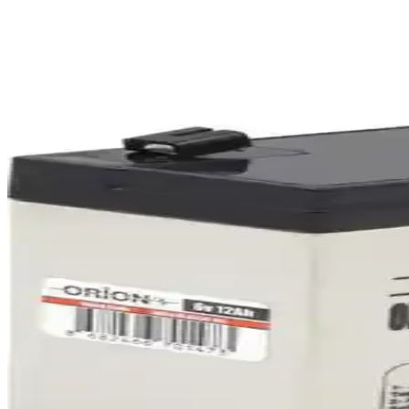
Varta N70 12V 70 Ah 760A EFB Start-Stop Akü: Yüks
Varta N70 12V 70 Ah 760A EFB akü, start-stop sistemleri ve yüksek per
Lexron 12AH 12V AGM Akü: Güçlü ve Güvenilir En
Lexron 12AH 12V AGM akü, yüksek performans, dayanıklılık ve kompakt
Or-Tec Ortec Kuru Akü 6 V 7 Ah Güçlü ve Güvenilir
Or-Tec kuru akü 6 V 7 Ah modeli, çeşitli uygulamalarda kullanılabilen
Orbus ve Pilsan 6V 12AH Aküleri Karşılaştırması: Pe
Bu makalede, Orbus ve Pilsan 6V 12AH akülerin teknik özellikleri, kul
Auto Power Autopower 12 V 60 Ah Varta Akü: Yükse
Auto Power 12 V 60 Ah Varta akü, yüksek enerji tutma kapasitesi ve day
Orbus 6V 12AH Akü: Çocuklar ve Elektronik Uygulam
Orbus 6V 12AH akü, çocuk oyuncakları ve elektronik sistemler için yük