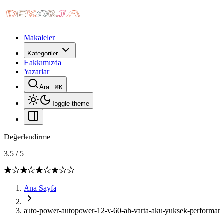
Makaleler
Kategoriler
Hakkımızda
Yazarlar
Ara...
⌘
K
Toggle theme
Değerlendirme
3.5
/
5
Ana Sayfa
auto-power-autopower-12-v-60-ah-varta-aku-yuksek-performans