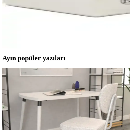
Ttec 12V 7AH Bakımsız Kuru Akü: Güç ve Güvenilirl
Ttec 12V 7AH Bakımsız kuru akü, bakım gerektirmeden yüksek performan
Orion 6V 12Ah Kuru Akü: Bakım Gerektirmeyen Gü
Orion 6V 12Ah kuru akü, AGM teknolojisiyle güvenilir ve bakım gerek
Ayın popüler yazıları