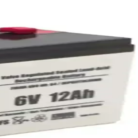
ıdır, uzun ömür ve güvenilirlik sağlar.
asarımıyla güvenilir güç sağlar.
ılıyor.
uzun ömürlü performans sunar.
ve çok yönlü kullanım alanlarıyla güvenle tercih edilir.