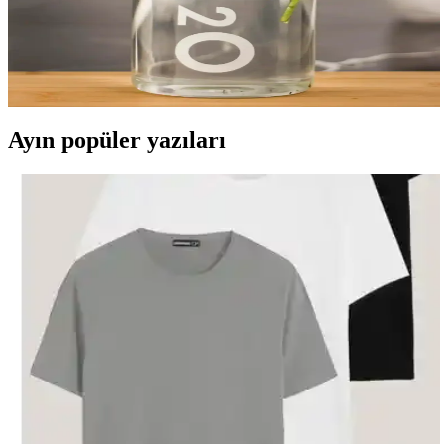
Tohana 1 L borosilikat cam matara, BPA içermeyen güvenli cam
yapısı ile günlük kullanım için uygundur. Geniş ağız, güvenilir kilitli
kapak ve sızdırmazlık sayesinde temiz içim ve güvenli taşıma sağlar;
elde yıkanabilir, beyaz dış görünüm sunar.
Ayın popüler yazıları