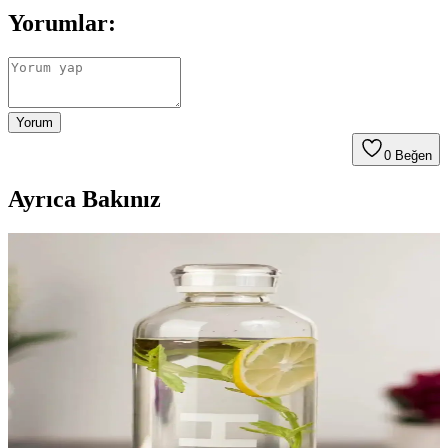
Yorumlar:
Yorum
0
Beğen
Ayrıca Bakınız
Bambum Diem Cam Matara 800 ml Sağlıklı ve Şık
İçecek Taşıma Çözümü
Bambum Diem cam matara, 800 ml kapasitesi, doğal bambu
kapakları ve şık tasarımıyla sağlıklı ve kullanışlı içecek taşıma
çözümüdür. Hafif, dayanıklı ve çevre dostu özellikleriyle günlük
yaşamda tercih edilir.
Tohana Borosilikat Cam Matara 1 Litre: Özellikler,
Tasarım ve Günlük Kullanım İncelenmesi