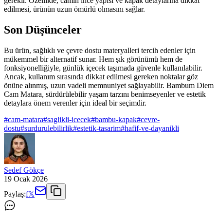
gerekir. Özellikle, camın ince yapısı ve kapak detaylarına dikkat
edilmesi, ürünün uzun ömürlü olmasını sağlar.
Son Düşünceler
Bu ürün, sağlıklı ve çevre dostu materyalleri tercih edenler için
mükemmel bir alternatif sunar. Hem şık görünümü hem de
fonksiyonelliğiyle, günlük içecek taşımada güvenle kullanılabilir.
Ancak, kullanım sırasında dikkat edilmesi gereken noktalar göz
önüne alınmış, uzun vadeli memnuniyet sağlayabilir. Bambum Diem
Cam Matara, sürdürülebilir yaşam tarzını benimseyenler ve estetik
detaylara önem verenler için ideal bir seçimdir.
#
cam-matara
#
saglikli-icecek
#
bambu-kapak
#
cevre-
dostu
#
surdurulebilirlik
#
estetik-tasarim
#
hafif-ve-dayanikli
Sedef Gökçe
19 Ocak 2026
Paylaş:
f
𝕏