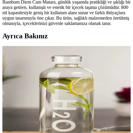
Bambum Diem Cam Matara, günlük yaşamda pratikliği ve şıklığı bir
araya getiren, kullanışlı ve estetik bir içecek taşıma çözümüdür. 800
ml kapasitesiyle geniş bir kullanım alanı sunar ve farklı ihtiyaçlara
uygun tasarımıyla öne çıkar. Bu ürün, sağlıklı malzemeden üretilmiş
olmasıyla, içeceklerinizi güvenle saklamanıza olanak tanır.
Ayrıca Bakınız
Bambum Diem Cam Matara 800 ml Sağlıklı ve Şık
İçecek Taşıma Çözümü
Bambum Diem cam matara, 800 ml kapasitesi, doğal bambu
kapakları ve şık tasarımıyla sağlıklı ve kullanışlı içecek taşıma
çözümüdür. Hafif, dayanıklı ve çevre dostu özellikleriyle günlük
yaşamda tercih edilir.
Tohana Borosilikat Cam Matara 1 Litre: Özellikler,
Tasarım ve Günlük Kullanım İncelenmesi
Tohana 1 L borosilikat cam matara, BPA içermeyen güvenli cam
yapısı ile günlük kullanım için uygundur. Geniş ağız, güvenilir kilitli
kapak ve sızdırmazlık sayesinde temiz içim ve güvenli taşıma sağlar;