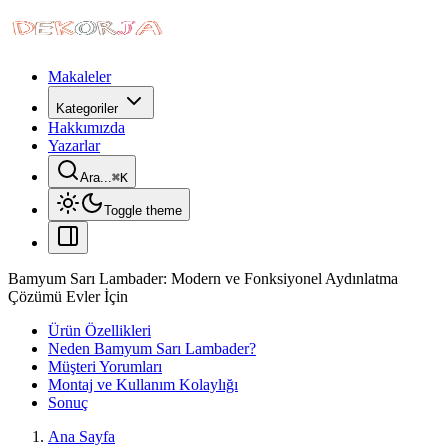
Makaleler
Kategoriler
Hakkımızda
Yazarlar
Ara...
⌘
K
Toggle theme
Bamyum Sarı Lambader: Modern ve Fonksiyonel Aydınlatma
Çözümü Evler İçin
Ürün Özellikleri
Neden Bamyum Sarı Lambader?
Müşteri Yorumları
Montaj ve Kullanım Kolaylığı
Sonuç
Ana Sayfa