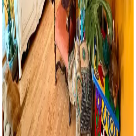
boya seçimi, sakin tonlar ve vurgu renkleriyle mekanın estetik ve
fonksiyonel dengesini sağlar.
Cadence Mermer Efekti Gümüş: Dekorasyonda Yeni
Trend ve Bilgi Eksikliği
Cadence mermer efekti gümüş ifadesi dekorasyonda yeni bir trend
olarak öne çıkıyor ancak mevcut arama sonuçlarında somut bilgi
bulunmuyor. Mermer ve gümüş tonları dekorasyonda şıklık sağlar.
Viscotex Hard Serenity ve Lif Kılıflı Hava Kanallı
Visco Yastık Karşılaştırması
İki visco yastık modeli, boyut, sertlik ve kullanıcı geri bildirimleriyle
detaylı karşılaştırıldı. Hard Serenity yüksek sertlik ve boyun desteği
sağlarken, Lif Kılıflı yumuşaklık ve konfor sunuyor.
Boho Maksimalist Oturma Odası Tasarımında
Bitkiler ve Renklerin Rolü
Boho maksimalist oturma odasında turuncu duvarlar, kültürel
maskeler, canlı bitkiler ve doğru halı seçimiyle sıcak, dengeli ve
estetik bir yaşam alanı oluşturuluyor.