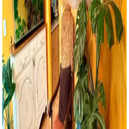
Retro Ahşap Poster Karşılaştırması: Dışarıdan Stres
Getirmek Yasaktır ve Edebiyat Sokağı Setleri
İki farklı retro ahşap poster ürününü karşılaştırıyoruz. Dışarıdan stres
getirmek yasaktır yazılı poster ve edebiyat temalı setler, kalite ve
kullanım açısından detaylı analizlerle ev dekorasyonunuza yeni bir
soluk getiriyor.
Milwaukee Alüminyum Şerit Metre 8mt 25mm
Dayanıklı ve Hassas Profesyonel Ölçüm Aracı
Milwaukee Alüminyum Şerit Metre 8 metre uzunluğu ve 25mm
genişliğiyle, dayanıklı yapısı ve yüksek hassasiyetiyle inşaat ve yapı
sektöründe güvenilir ölçüm sağlar.
Yıpranmış Banyolarda Renk Uyumu ve Mekan
Kullanımı İçin Doğru Boya Seçimi
Yıpranmış banyolarda slate zemin ve vintage detaylarla uyumlu
boya seçimi, sakin tonlar ve vurgu renkleriyle mekanın estetik ve
fonksiyonel dengesini sağlar.