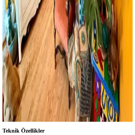
Cadence Mermer Efekti Gümüş: Dekorasyonda Yeni
Trend ve Bilgi Eksikliği
Cadence mermer efekti gümüş ifadesi dekorasyonda yeni bir trend
olarak öne çıkıyor ancak mevcut arama sonuçlarında somut bilgi
bulunmuyor. Mermer ve gümüş tonları dekorasyonda şıklık sağlar.
Viscotex Hard Serenity ve Lif Kılıflı Hava Kanallı
Visco Yastık Karşılaştırması
İki visco yastık modeli, boyut, sertlik ve kullanıcı geri bildirimleriyle
detaylı karşılaştırıldı. Hard Serenity yüksek sertlik ve boyun desteği
sağlarken, Lif Kılıflı yumuşaklık ve konfor sunuyor.
Boho Maksimalist Oturma Odası Tasarımında
Bitkiler ve Renklerin Rolü
Boho maksimalist oturma odasında turuncu duvarlar, kültürel
maskeler, canlı bitkiler ve doğru halı seçimiyle sıcak, dengeli ve
estetik bir yaşam alanı oluşturuluyor.
Teknik Özellikler