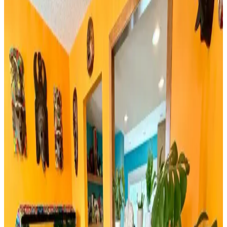
Çam Dalı Karşılaştırması
İki farklı yeşil çam dalı ürününün detaylı özellikleri, kullanıcı
yorumları ve kullanım alanları karşılaştırmasıyla yılbaşı
dekorasyonunuza en uygun seçimi yapın.
Rattan Ayakkabılık: Doğal Şıklık ve Fonksiyonellik
Sunan Dekorasyon Seçeneği
Rattan ayakkabılık, doğal malzeme kullanımı ve estetik
görünümüyle modern ve sürdürülebilir dekorasyonun vazgeçilmez
parçasıdır. Hafifliği ve dayanıklılığıyla fonksiyonel çözümler sunar.
Bambu Stor Perdeler Karşılaştırması: Evesen ve
Linadora Modellerinin Özellikleri ve Farkları
Evesen ve Linadora bambu stor perdelerinin tasarım, dayanıklılık ve
kullanım kolaylığı açısından detaylı karşılaştırması. En uygun
seçeneği belirlemenize yardımcı olur.
Bosch TSM6A011W ve Musullu Kahve Baharat
Öğütücü Karşılaştırması