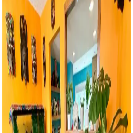
İki farklı yeşil çam dalı ürününün detaylı özellikleri, kullanıcı
yorumları ve kullanım alanları karşılaştırmasıyla yılbaşı
dekorasyonunuza en uygun seçimi yapın.
Rattan Ayakkabılık: Doğal Şıklık ve Fonksiyonellik
Sunan Dekorasyon Seçeneği
Rattan ayakkabılık, doğal malzeme kullanımı ve estetik
görünümüyle modern ve sürdürülebilir dekorasyonun vazgeçilmez
parçasıdır. Hafifliği ve dayanıklılığıyla fonksiyonel çözümler sunar.
Bambu Stor Perdeler Karşılaştırması: Evesen ve
Linadora Modellerinin Özellikleri ve Farkları
Evesen ve Linadora bambu stor perdelerinin tasarım, dayanıklılık ve
kullanım kolaylığı açısından detaylı karşılaştırması. En uygun
seçeneği belirlemenize yardımcı olur.
Bosch TSM6A011W ve Musullu Kahve Baharat
Öğütücü Karşılaştırması
Bosch TSM6A011W ve Musullu kahve ve baharat öğütücüsü
arasındaki farklar, özellikler ve kullanıcı yorumlarıyla en uygun
seçimi yapmanıza yardımcı olur.