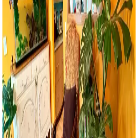
Bosch TSM6A011W ve Musullu kahve ve baharat öğütücüsü
arasındaki farklar, özellikler ve kullanıcı yorumlarıyla en uygun
seçimi yapmanıza yardımcı olur.
Retro Ahşap Poster Karşılaştırması: Dışarıdan Stres
Getirmek Yasaktır ve Edebiyat Sokağı Setleri
İki farklı retro ahşap poster ürününü karşılaştırıyoruz. Dışarıdan stres
getirmek yasaktır yazılı poster ve edebiyat temalı setler, kalite ve
kullanım açısından detaylı analizlerle ev dekorasyonunuza yeni bir
soluk getiriyor.
Milwaukee Alüminyum Şerit Metre 8mt 25mm
Dayanıklı ve Hassas Profesyonel Ölçüm Aracı
Milwaukee Alüminyum Şerit Metre 8 metre uzunluğu ve 25mm
genişliğiyle, dayanıklı yapısı ve yüksek hassasiyetiyle inşaat ve yapı
sektöründe güvenilir ölçüm sağlar.
Yıpranmış Banyolarda Renk Uyumu ve Mekan
Kullanımı İçin Doğru Boya Seçimi
Yıpranmış banyolarda slate zemin ve vintage detaylarla uyumlu