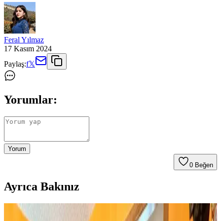
Feral Yılmaz
17 Kasım 2024
Paylaş:
f
𝕏
Yorumlar:
Yorum
0
Beğen
Ayrıca Bakınız
Huzur Party Store 5 Metre Yeşil Çam Dalı ve Işıklı