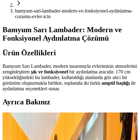
bamyum-sari-lambader-modern-ve-fonksiyonel-aydinlatma-
cozumu-evler-icin
Bamyum Sarı Lambader: Modern ve
Fonksiyonel Aydınlatma Çözümü
Ürün Özellikleri
Bamyum Sarı Lambader, modern tasarımıyla evlerimizin atmosferini
zenginleştiren
şık ve fonksiyonel
bir aydınlatma aracıdır. 170 cm
yüksekliğindeki bu lambader, kullanıldığı alanlarda göz alıcı bir
görünüm oluşturmakla birlikte, toplamda iki farklı
ampül başlığı
ile
aydınlatma seçenekleri sunar.
Ayrıca Bakınız
Huzur Party Store 5 Metre Yeşil Çam Dalı ve Işıklı
Çam Dalı Karşılaştırması