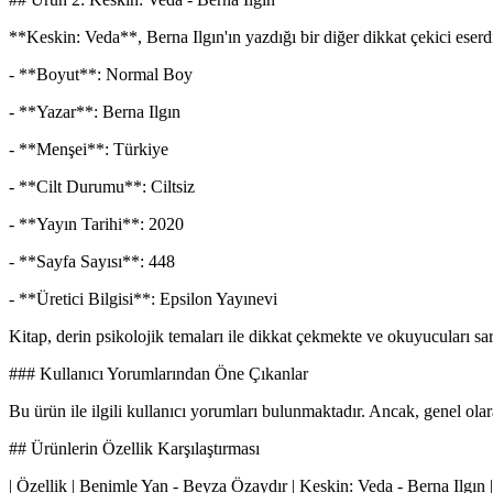
**Keskin: Veda**, Berna Ilgın'ın yazdığı bir diğer dikkat çekici eserd
- **Boyut**: Normal Boy
- **Yazar**: Berna Ilgın
- **Menşei**: Türkiye
- **Cilt Durumu**: Ciltsiz
- **Yayın Tarihi**: 2020
- **Sayfa Sayısı**: 448
- **Üretici Bilgisi**: Epsilon Yayınevi
Kitap, derin psikolojik temaları ile dikkat çekmekte ve okuyucuları sars
### Kullanıcı Yorumlarından Öne Çıkanlar
Bu ürün ile ilgili kullanıcı yorumları bulunmaktadır. Ancak, genel olar
## Ürünlerin Özellik Karşılaştırması
| Özellik | Benimle Yan - Beyza Özaydır | Keskin: Veda - Berna Ilgın |