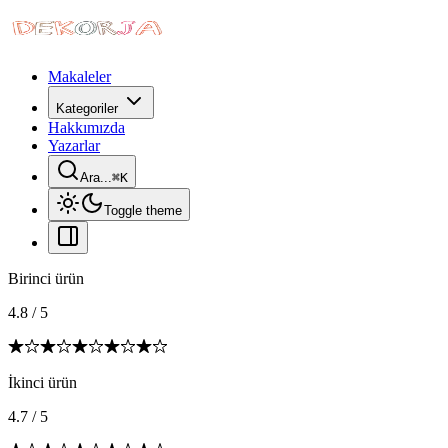
Makaleler
Kategoriler
Hakkımızda
Yazarlar
Ara...
⌘
K
Toggle theme
Birinci ürün
4.8
/
5
İkinci ürün
4.7
/
5