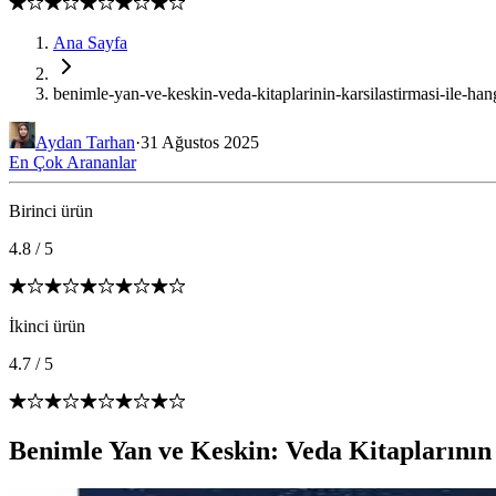
Ana Sayfa
benimle-yan-ve-keskin-veda-kitaplarinin-karsilastirmasi-ile-hang
Aydan Tarhan
·
31 Ağustos 2025
En Çok Arananlar
Birinci ürün
4.8
/
5
İkinci ürün
4.7
/
5
Benimle Yan ve Keskin: Veda Kitaplarının 