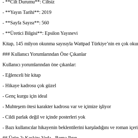
- **Cilt Durumu**: Ciltsiz
- **Yayın Tarihi**: 2019
- **Sayfa Sayısı**: 560
- **Üretici Bilgisi**: Epsilon Yayınevi
Kitap, 145 milyon okunma sayısıyla Wattpad Türkiye’nin en çok okunan 
### Kullanıcı Yorumlarından Öne Çıkanlar
Kullanıcı yorumlarından öne çıkanlar:
- Eğlenceli bir kitap
- Hikaye kadrosu çok güzel
- Genç kurgu için ideal
- Muhteşem ötesi karakter kadrosu var ve içimize işliyor
- Cildi parlak değil ve içinde posterleri yok
- Bazı kullanıcılar hikayenin beklentilerini karşıladığını ve roman içer
## Ürün 2: Keskin: Veda - Berna Ilgın