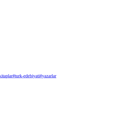
kitaplar
#
turk-edebiyati
#
yazarlar