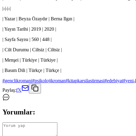
|-|-|-|
| Yazar | Beyza Özaydır | Berna Ilgın |
| Yayın Tarihi | 2019 | 2020 |
| Sayfa Sayısı | 560 | 448 |
| Cilt Durumu | Ciltsiz | Ciltsiz |
| Menşei | Türkiye | Türkiye |
| Basım Dili | Türkçe | Türkçe |
#
genclikromani
#
psikolojikroman
#
kitapkarsilastirmasi
#
edebiyat
#
yeni-
Paylaş:
f
𝕏
Yorumlar: