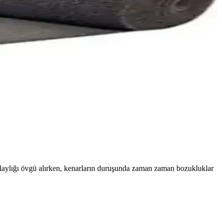
, türü, şekli, desen/tema ve kaymaz tabanını temel alan kriterlerle
li kapsamlı bilgiler sunuyoruz.
spası seçmenize yardımcı olur.
laylığı övgü alırken, kenarların duruşunda zaman zaman bozukluklar