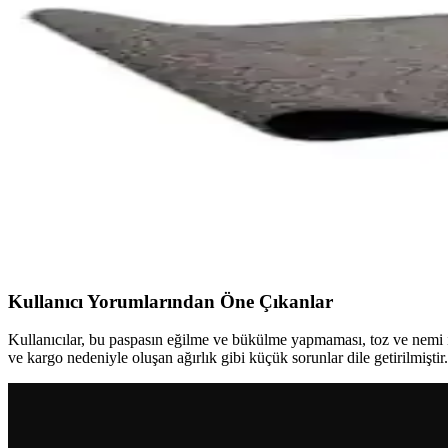
Gardenya Kaydırmaz PVC Paspas ile Herbert Weber 
Bu karşılaştırmada Gardenya Karmaşık Kaydırmaz PVC Paspas ile Herbe
açıklanır; kullanıcı yorumlarıyla güçlendirilmiş, tarafsız bir sonuç sunu
Herbert Weber Nem Alıcı Kapı Önü Paspas ve Kıvırcı
Herbert Weber nem alıcı kapı önü paspası ve kıvırcık paspasın malzeme,
Gardenya ve Yap Kıvırcık Paspasları Karşılaştırması:
Gardenya ve Yap Kıvırcık paspaslarının özellikleri, dayanıklılığı ve ku
Kullanıcı Yorumlarından Öne Çıkanlar
Kullanıcılar, bu paspasın eğilme ve bükülme yapmaması, toz ve nemi
ve kargo nedeniyle oluşan ağırlık gibi küçük sorunlar dile getirilmiştir