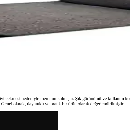
Nem Alıcı Kapı Önü Paspas Karşılaştırması
rt Weber Nem Alıcı Kapı Önü Paspas arasındaki benzerlikler ve farklar
lur.
k Paspas Karşılaştırması
 dayanıklılık ve kullanıcı deneyimleri açısından karşılaştırmasıyla ilgi
 Özellikler ve Kullanıcı Yorumları
llanıcı yorumlarıyla detaylı karşılaştırması, ihtiyaçlarınıza en uygun pa
 iyi çekmesi nedeniyle memnun kalmıştır. Şık görünümü ve kullanım ko
. Genel olarak, dayanıklı ve pratik bir ürün olarak değerlendirilmiştir.