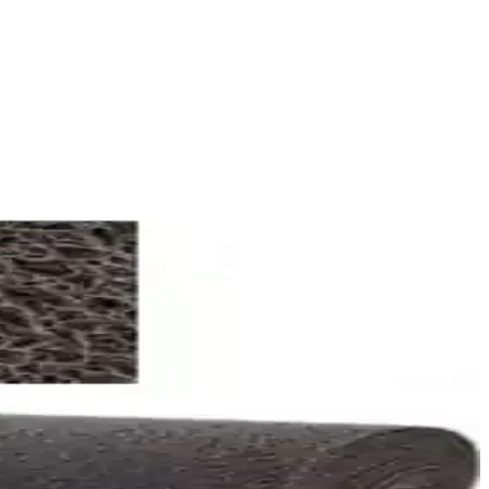
mcı olacak bilgiler sunuluyor.
nıza en uygun seçeneği belirleyin.
şılaştırılıyor. Hangi ürünün ihtiyaçlarınıza uygun olduğunu öğrenin.
apılıyor.
 çıkan noktalar arasında yer alıyor.