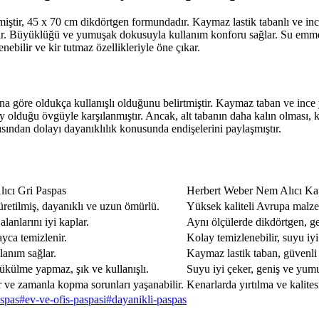
lmiştir, 45 x 70 cm dikdörtgen formundadır. Kaymaz lastik tabanlı ve in
ebilir. Büyüklüğü ve yumuşak dokusuyla kullanım konforu sağlar. Su emm
nebilir ve kir tutmaz özellikleriyle öne çıkar.
a göre oldukça kullanışlı olduğunu belirtmiştir. Kaymaz taban ve ince 
y olduğu övgüyle karşılanmıştır. Ancak, alt tabanın daha kalın olması, k
apısından dolayı dayanıklılık konusunda endişelerini paylaşmıştır.
ıcı Gri Paspas
Herbert Weber Nem Alıcı Ka
retilmiş, dayanıklı ve uzun ömürlü.
Yüksek kaliteli Avrupa malzem
alanlarını iyi kaplar.
Aynı ölçülerde dikdörtgen, gen
ayca temizlenir.
Kolay temizlenebilir, suyu iy
lanım sağlar.
Kaymaz lastik taban, güvenli 
ükülme yapmaz, şık ve kullanışlı.
Suyu iyi çeker, geniş ve yumuş
 ve zamanla kopma sorunları yaşanabilir.
Kenarlarda yırtılma ve kalites
aspas
#
ev-ve-ofis-paspasi
#
dayanikli-paspas