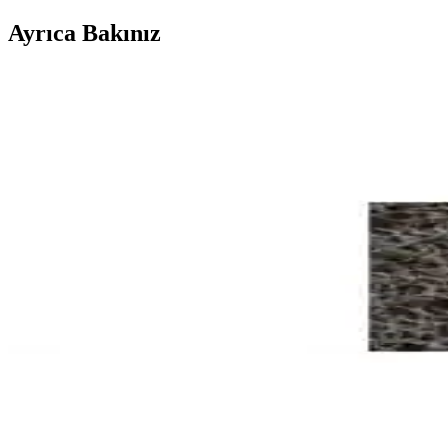
Ayrıca Bakınız
Gardenya ve Paspas Yap Kıvırcık Paspası Karşılaştırm
Gardenya ve Paspas Yap Kıvırcık paspaslarının özellikleri, dayanıklılığ
Gardenya ve Herbert Weber Kapı Paspası Karşılaştırm
Gardenya'nın dayanıklı PVC paspası ve Herbert Weber'in nem alıcı kapı 
Birce Home ve Herbert Weber Nem Alıcı Kapı Paspasla
Bu makalede, Birce Home ve Herbert Weber nem alıcı kapı paspaslarının
Herbert Weber ve Kıvırcık Paspas Karşılaştırması: Ma
Herbert Weber Matte Kapı Önü Rulo Paspas ve Kıvırcık paspasın malzeme
Kapı Önü Paspası Karşılaştırması: Birce Home ve He
İki kapı önü paspasını malzeme, boyut, tasarım ve kullanıcı geri bildiri