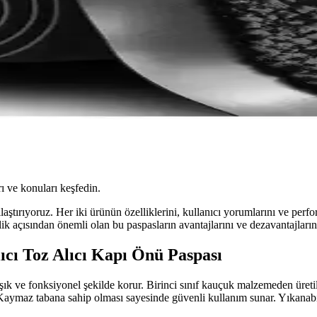
ı ve konuları keşfedin.
laştırıyoruz. Her iki ürünün özelliklerini, kullanıcı yorumlarını ve perf
k açısından önemli olan bu paspasların avantajlarını ve dezavantajlarını 
cı Toz Alıcı Kapı Önü Paspası
 şık ve fonksiyonel şekilde korur. Birinci sınıf kauçuk malzemeden üret
 Kaymaz tabana sahip olması sayesinde güvenli kullanım sunar. Yıkanabili