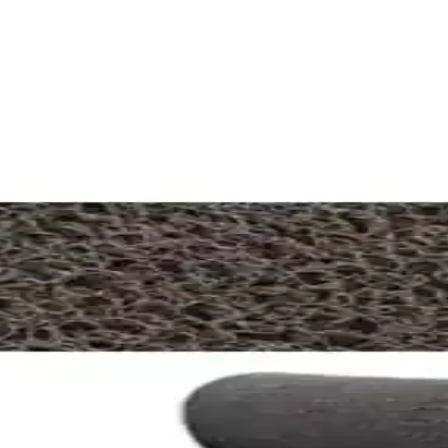
ası: Özellikler ve Kullanım Alanları
ı ve kullanım alanları karşılaştırılarak, en uygun paspas seçimine yardı
ası: Özellikler ve Kullanım Alanları
pasası arasındaki farkları ve kullanım alanlarını keşfedin, ihtiyaçları
rı Karşılaştırması ve Kullanıcı Yorumları
 özellikleri, performansları ve kullanıcı yorumları detaylı şekilde kar
lzeme, kullanım ve kullanıcı deneyimleri
, kullanım alanları ve kullanıcı geri bildirimleriyle karşılaştırması y
rbert Weber Ürünleri Analizi
mleriyle karşılaştırıyoruz. Dayanıklılık, nem ve toz alma özellikleri öne