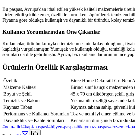
Bu paspas, Avrupa'dan ithal edilen yüksek kaliteli malzemelerle üreti
kirleri etkili şekilde emer, özellikle kuru iken süpürülerek temizlen
Fiyatına göre oldukça kullanışlı ve dayanıklı bir üründür, kolay temizle
Kullanıcı Yorumlarından Öne Çıkanlar
Kullanıcılar, ürünün kuruyken temizlenmesinin kolay olduğunu, fiyatın
kapladığı vurgulanmıştır. Yumuşak ve kullanışlı olduğu, temizliği kola
sorunları da dile getirilmiştir. Ayrıca, bazı kullanıcılar ürünün ince y
Ürünlerin Özellik Karşılaştırması
Özellik
Birce Home Dekoratif Gri Nem Al
Malzeme Kalitesi
Birinci sınıf kauçuk malzemeden ü
Boyut ve Şekil
45 x 70 cm dikdörtgen şekil, giriş 
Temizlik ve Bakım
Yıkanabilir özelliği sayesinde kol
Kaymaz Taban
Kaymaz tabana sahip, güvenli kul
Performans ve Kullanıcı Yorumları
Toz ve nemi iyi emer, eğilme ve b
Dayanıklılık ve Kalite Sorunları
Kenarların duruşunda bozukluklar
#
nem-alici
#
kapi-paspasi
#
hijyen-paspasi
#
kaymaz-paspas
#
toz-emici-p