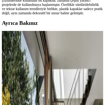
çözümlerinde kullanılan bu kapaklar, zamanla çeşitli yaratıcı
projelerde de kullanılmaya başlanmıştır. Özellikle sürdürülebilirlik
ve tekrar kullanım trendleriyle birlikte, plastik kapaklar sadece pratik
değil, aynı zamanda dekoratif bir unsur haline gelmiştir.
Ayrıca Bakınız
Koltuk ve Aksesuar Sandalyelerde Renk Uyumu ve
Dekorasyonda Görsel Denge Sağlama Yöntemleri
Koltuk ve aksesuar sandalyelerde renk uyumsuzluğu görsel rekabete
yol açabilir. Halı, perde, yastık ve mobilya yerleşimi ile renkler
dengelenerek mekanın estetik bütünlüğü sağlanır.
Duvar Rengiyle Uyumlu Perde Seçimi: Yeşil,
Turuncu ve Kahverenginin Mekâna Etkisi
Duvar rengine uyumlu perde seçimi, mekânın atmosferini belirler.
Yeşil tonlar doğal sakinlik sunarken, turuncu ve kahverengi sıcaklık
katar. Kalın keten ve karartma perdeler ışık kontrolünde avantaj
sağlar.