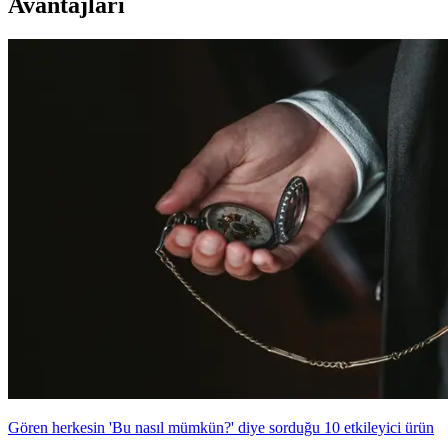
Avantajları
Gören herkesin 'Bu nasıl mümkün?' diye sorduğu 10 etkileyici ürün