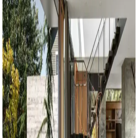
yol açabilir. Halı, perde, yastık ve mobilya yerleşimi ile renkler
dengelenerek mekanın estetik bütünlüğü sağlanır.
Duvar Rengiyle Uyumlu Perde Seçimi: Yeşil,
Turuncu ve Kahverenginin Mekâna Etkisi
Duvar rengine uyumlu perde seçimi, mekânın atmosferini belirler.
Yeşil tonlar doğal sakinlik sunarken, turuncu ve kahverengi sıcaklık
katar. Kalın keten ve karartma perdeler ışık kontrolünde avantaj
sağlar.
Yatak Odası Duvar Rengi Seçiminde Işık ve
Tonların Önemi ve Etkileri
Yatak odası duvar renginin seçimi, ışık koşulları, zemin ve pencere
yerleşimi gibi faktörlerle uyumlu olmalıdır. Sıcak-soğuk kahverengi
ve yeşil tonları farklı atmosferler yaratır. Renk örnekleri farklı ışık
koşullarında test edilmelidir.
Kahvaltı Köşeleri İçin Sandalye Seçenekleri ve
Dekorasyon İpuçları
Kahvaltı köşelerinde ahşap ve sentetik deri sandalyeler, dayanıklılık
ve temizlik kolaylığı sunar. Minder ve özel tasarım halılarla konfor