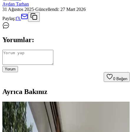
Aydan Tarhan
31 Ağustos 2025
·
Güncellendi:
27 Mart 2026
Paylaş:
f
𝕏
Yorumlar:
Yorum
0
Beğen
Ayrıca Bakınız
Koltuk ve Aksesuar Sandalyelerde Renk Uyumu ve
Dekorasyonda Görsel Denge Sağlama Yöntemleri
Koltuk ve aksesuar sandalyelerde renk uyumsuzluğu görsel rekabete