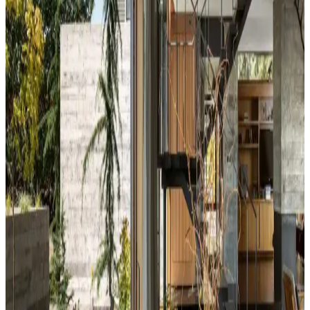
Yatak Odası Duvar Rengi Seçiminde Işık ve
Tonların Önemi ve Etkileri
Yatak odası duvar renginin seçimi, ışık koşulları, zemin ve pencere
yerleşimi gibi faktörlerle uyumlu olmalıdır. Sıcak-soğuk kahverengi
ve yeşil tonları farklı atmosferler yaratır. Renk örnekleri farklı ışık
koşullarında test edilmelidir.
Kahvaltı Köşeleri İçin Sandalye Seçenekleri ve
Dekorasyon İpuçları
Kahvaltı köşelerinde ahşap ve sentetik deri sandalyeler, dayanıklılık
ve temizlik kolaylığı sunar. Minder ve özel tasarım halılarla konfor
ve estetik dengelenir, mekanın atmosferi güçlenir.
Perde Rengine Uyumlu Nevresim Seçimi: Renk ve
Desenlerle Dekorasyonda Denge Sağlama
Perde ve nevresim uyumu, krem ve magnolia tonlarındaki odalarda
mekanın estetiğini artırır. Kırmızı, kahverengi ve turuncu tonlarıyla
uyumlu renk ve desen önerileri sunulmaktadır.
Ev Dekorasyonunda Denge ve Fonksiyonellik: Renk