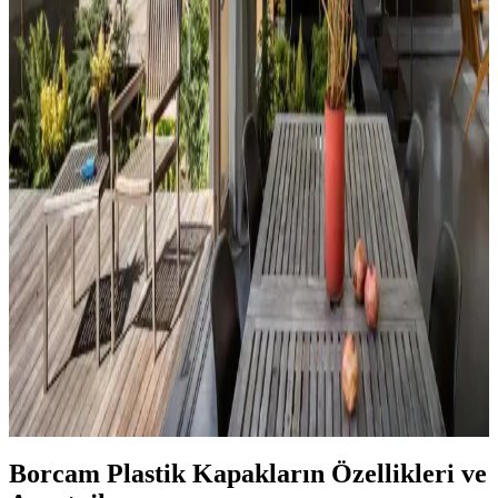
Uyumu, Mobilya Yerleşimi ve Estetik İncelemesi
Reddit tartışması üzerinden ev dekorasyonunda renk uyumu,
mobilya yerleşimi ve aksesuar dengesi gibi unsurların yaşam
alanlarının estetik ve fonksiyonelliğini nasıl etkilediği inceleniyor.
Hermes Dekor Ürünleri İncelemesi: Ella'dan
Alışveriş ve Ürün Kalitesi Değerlendirmesi
Ella satıcısından alınan Hermes dekor ürünleri, yüksek deri kalitesi
ve detaylı işçiliğiyle öne çıkıyor. Ürünlerin boyutları beklentileri
aşarken, fiyat ve orijinallik tartışmaları da dikkat çekiyor.
Veranda Dekorasyonunda Bitki Seçimi, Aydınlatma
ve Mobilya Düzenlemeleriyle Estetik İyileştirme
Yöntemleri
Veranda dekorasyonunda bitkiler, halılar, aydınlatma ve mobilyaların
uyumlu kullanımı mekânı daha davetkâr ve fonksiyonel kılar. Doğru
seçimler verandanın atmosferini ve dış görünümünü güçlendirir.
Borcam Plastik Kapakların Özellikleri ve