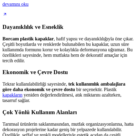
devamını oku
Dayanıklılık ve Esneklik
Borcam plastik kapaklar
, hafif yapısı ve dayanıklılığıyla öne çıkar.
Çeşitli boyutlarda ve renklerde bulunabilen bu kapaklar, uzun süre
kullanımda formunu korur ve kolaylıkla deformasyona uğramaz. Bu
özellikleri sayesinde, hem mutfakta hem de dekoratif amaçlar için
tercih edilir.
Ekonomik ve Çevre Dostu
Tekrar kullanılabilirliği sayesinde,
tek kullanımlık ambalajlara
göre daha ekonomik ve çevre dostu
bir seçenektir. Plastik
kapakların
yeniden değerlendirilmesi, atık miktarını azaltırken,
tasarruf sağlar.
Çok Yönlü Kullanım Alanları
Tarımsal ürünlerin saklanmasından, mutfak organizasyonlarına, hatta
dekorasyon projelerine kadar geniş bir yelpazede kullanılabilir.
Özellikle, şeffaf ve renkli modelleriyle estetik açıdan da çeşitli