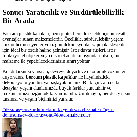
Sonuç: Yaratıcılık ve Sürdürülebilirlik
Bir Arada
Borcam plastik kapaklar, hem pratik hem de estetik açıdan çeşitli
avantajlar sunan malzemelerdir. Özellikle, sürdürülebilir yaşam
tarzını benimseyenler ve özgün dekorasyonlar yapmak isteyenler
için ideal bir tercih haline gelmiştir. İster duvar süsleri, ister
fonksiyonel objeler veya dış mekan dekorasyonları olsun, bu
malzeme ile yapabileceklerinizin sınırı yoktur.
Kendi tarzınızı yansıtan, çevreye duyarlı ve ekonomik çözümler
arıyorsanız,
borcam plastik kapaklar
ile hayalinizdeki
dekorasyonu yaratmaya başlayabilirsiniz. Bu küçük ama etkili
detaylar, yaşam alanlarınızda büyük farklar yaratabilir ve
mekanlarınıza özgünlük kazandırabilir. Unutmayın, her detay sizin
tarzınızı ve yaşam biçiminizi yansıtır.
#
dekorasyon
#
surdurulebilirlik
#
yenilikci
#
el-sanatlari
#
geri-
donusum
#
ev-dekorasyonu
#
dogal-malzemeler