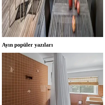
Veranda Dekorasyonunda Bitki Seçimi, Aydınlatma
ve Mobilya Düzenlemeleriyle Estetik İyileştirme
Yöntemleri
Veranda dekorasyonunda bitkiler, halılar, aydınlatma ve mobilyaların
uyumlu kullanımı mekânı daha davetkâr ve fonksiyonel kılar. Doğru
seçimler verandanın atmosferini ve dış görünümünü güçlendirir.
Ayın popüler yazıları