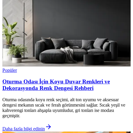
Popüler
Oturma Odası İçin Koyu Duvar Renkleri ve
Dekorasyonda Renk Dengesi Rehberi
Oturma odasında koyu renk seçimi, alt ton uyumu ve aksesuar
dengesi mekanın sıcak ve ferah görünmesini sağlar. Sıcak yeşil ve
kahverengi tonları ahşapla uyumludur, gri tonları ise modası
geçmiştir.
Daha fazla bilgi edinin