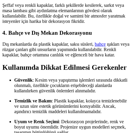
Şeffaf veya renkli kapaklar, farklı şekillerde kesilerek, sarkıt veya
masa lambası gibi aydınlatma elemanlarının gövdesi olarak
kullanılabilir. Bu, özellikle doğal ve samimi bir atmosfer yaratmak
isteyenler için harika bir dekorasyon fikridir.
4. Bahçe ve Dış Mekan Dekorasyonu
Dış mekanlarda da plastik kapaklar, saksı süsleri,
bahçe
ışıkları veya
rüzgar çanları gibi unsurların yapımında kullanılabilir. Renkli
kapaklar, bahçe ortamına canlılık ve eğlenceli bir hava katar.
Kullanımda Dikkat Edilmesi Gerekenler
Güvenlik
: Kesim veya yapıştırma işlemleri sırasında dikkatli
olunmalı, özellikle çocukların erişebileceği alanlarda
kullanılırken güvenlik önlemleri alınmalıdır.
Temizlik ve Bakım
: Plastik kapaklar, kolayca temizlenebilir
ve uzun süre estetik görünümlerini koruyabilir. Ancak,
aşındırıcı temizlik maddeleri kullanılmamalıdır.
Uyum ve Renk Seçimi
: Dekorasyon projelerinde, renk ve
boyut uyumu önemlidir. Projenize uygun modelleri seçmek,
tasarımın bütünlüğünü sağlar.