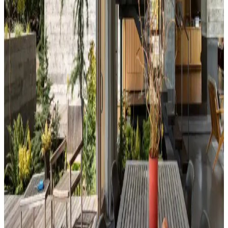
ve estetik dengelenir, mekanın atmosferi güçlenir.
Perde Rengine Uyumlu Nevresim Seçimi: Renk ve
Desenlerle Dekorasyonda Denge Sağlama
Perde ve nevresim uyumu, krem ve magnolia tonlarındaki odalarda
mekanın estetiğini artırır. Kırmızı, kahverengi ve turuncu tonlarıyla
uyumlu renk ve desen önerileri sunulmaktadır.
Ev Dekorasyonunda Denge ve Fonksiyonellik: Renk
Uyumu, Mobilya Yerleşimi ve Estetik İncelemesi
Reddit tartışması üzerinden ev dekorasyonunda renk uyumu,
mobilya yerleşimi ve aksesuar dengesi gibi unsurların yaşam
alanlarının estetik ve fonksiyonelliğini nasıl etkilediği inceleniyor.
Hermes Dekor Ürünleri İncelemesi: Ella'dan
Alışveriş ve Ürün Kalitesi Değerlendirmesi
Ella satıcısından alınan Hermes dekor ürünleri, yüksek deri kalitesi
ve detaylı işçiliğiyle öne çıkıyor. Ürünlerin boyutları beklentileri
aşarken, fiyat ve orijinallik tartışmaları da dikkat çekiyor.