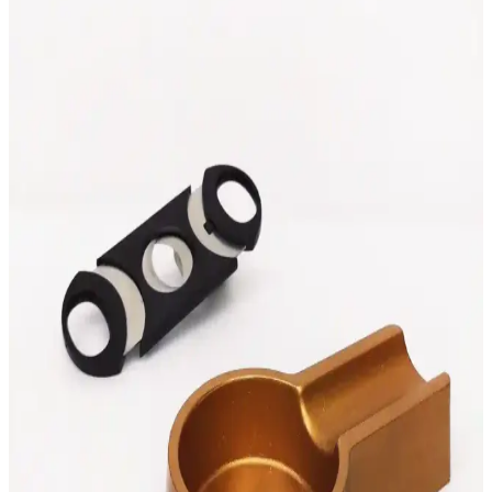
vazgeçilmez aksesuarı haline gelir.
Boveda 72 60g Humidor Nemlendirici: Puro
Saklama ve Nem Kontrolü İçin Güvenilir Çözüm
Boveda 72 60g humidor nemlendirici, iki yollu sistem teknolojisiyle
puro nemini dengeler, uzun ömürlü ve pratik kullanımıyla puro
deneyimini artırır.
Paşabahçe El Yapımı Cam Küllüğü: Şeffaf ve
Modern Tasarım ile Puro Keyfini Artırır
Paşabahçe'nin el yapımı, şeffaf ve dayanıklı cam küllüğü, puro
tutkunları ve şık dekorasyon arayanlar için ideal. Modern tasarımıyla
ev ve bar ortamlarına zarafet katıyor.
Premium Metal Toscanello Kılıfı T04 Şık ve
Dayanıklı Tütün Saklama Aksesuarı
Metal malzemeden üretilmiş, şık ve dayanıklı Toscanello kılıfı, tütün
ürünlerini kuru ve taze tutar, kompakt tasarımıyla kolay taşınabilir ve
aromayı uzun süre korur.