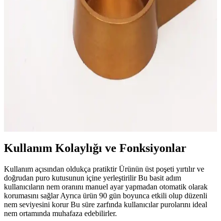
Boveda Jel Otomatik Humidor Nemlendiricisi: Puro
Saklama ve Nem Kontrolü Çözümü
Boveda Jel Otomatik Humidor Nemlendiricisi, yüksek kalite ve
otomatik nem ayarıyla purolarınızı taze tutar, kullanım kolaylığı
sağlar ve 90 gün etkili performans sunar.
Esafe Home Betondan Yapılmış Küçük Boy Puro
Küllüğü ve Puro Kesme Makası İncelemesi
Betondan üretilmiş şık ve dayanıklı puro küllüğü ile kesme makası
seti, estetik ve fonksiyonellik sunar. El yapımı ve doğal boyama
teknikleriyle benzersiz tasarımlar, koleksiyonunuza değer katıyor.
Kullanım Kolaylığı ve Fonksiyonlar
Kullanım açısından oldukça pratiktir Ürünün üst poşeti yırtılır ve
doğrudan puro kutusunun içine yerleştirilir Bu basit adım
kullanıcıların nem oranını manuel ayar yapmadan otomatik olarak
korumasını sağlar Ayrıca ürün 90 gün boyunca etkili olup düzenli
nem seviyesini korur Bu süre zarfında kullanıcılar purolarını ideal
nem ortamında muhafaza edebilirler.