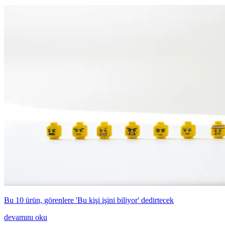
Bu 10 ürün, görenlere 'Bu kişi işini biliyor' dedirtecek
devamını oku