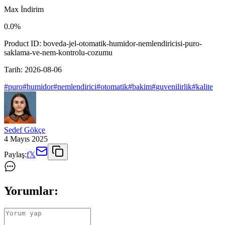
Max İndirim
0.0
%
Product ID:
boveda-jel-otomatik-humidor-nemlendiricisi-puro-
saklama-ve-nem-kontrolu-cozumu
Tarih:
2026-08-06
#
puro
#
humidor
#
nemlendirici
#
otomatik
#
bakim
#
guvenilirlik
#
kalite
Sedef Gökçe
4 Mayıs 2025
Paylaş:
f
𝕏
Yorumlar: