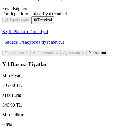
Fiyat Bilgileri
Farklı platformlardaki fiyat trendleri
🛒
Hepsiburada
🛍️
Trendyol
Seçili Platform:
Trendyol
ℹ️ Sadece Trendyol'da fiyat mevcut
Gün başına
✗
Hafta başına
✗
Ay başına
✗
Yıl başına
Yıl Başına Fiyatlar
Min Fiyat
295.00
TL
Max Fiyat
346.99
TL
Min İndirim
0.0
%