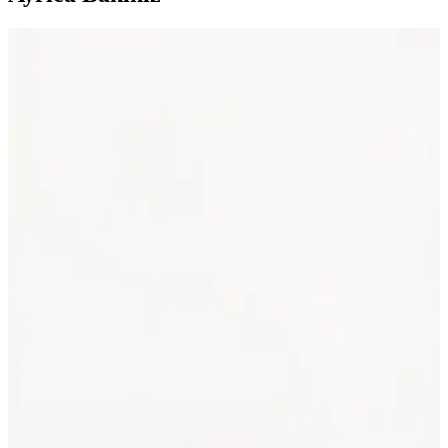
Ahşap Puro Kutuları Dekorasyonda Zarafet ve
İşlevselliğin Buluşması
Ahşap puro kutuları, doğal malzeme ve şık tasarımlarıyla iç
mekanlara sıcaklık katarken, saklama ve dekoratif amaçlar için ideal
çözümler sunar. Dayanıklı ve estetik seçenekler, farklı dekorasyon
tarzlarına uyum sağlar.
Glamis Vegas ve Paşabahçe Puro Küllükleri
Karşılaştırması: Özellikleri ve Kullanıcı Yorumları
Glamis Vegas ve Paşabahçe puro küllükleri, şıklık ve işlevselliğiyle
öne çıkıyor. Bu karşılaştırmada, malzeme, boyut, kullanım alanları
ve kullanıcı yorumları detaylı incelenerek, en uygun seçeneği
bulmanıza yardımcı oluyor.
Cohiba Gri Çelik Puro Makası Hs89: Dayanıklı ve
Hassas Puro Kesim Aracı
Cohiba markasının yüksek kaliteli gri çelik puro makası Hs89,
dayanıklı malzeme ve hassas kesim özellikleriyle puro tutkunlarının