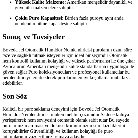
Yüksek Kalite Malzeme:
Amerikan menşelidir dayanıklı ve
güvenilir malzemelere sahiptir.
Çoklu Puro Kapasitesi:
Birden fazla puroyu aynı anda
nemlendirebilme kapasitesine sahiptir.
Sonuç ve Tavsiyeler
Boveda Jel Otomatik Humidor Nemlendiricisi purolarını uzun süre
taze ve sağlıklı tutmak isteyenler için ideal bir seçimdir Otomatik
nem kontrolü kullanım kolaylığı ve yüksek performansı ile öne çıkar
Ayrıca ürün Amerikan menşelidir kalite standartlarına uygunluğu ile
güven sağlar Puro koleksiyoncuları ve profesyonel kullanıcılar bu
nemlendiriciyi tercih ederek purolarını en iyi koşullarda muhafaza
edebilirler.
Son Söz
Kaliteli bir pure saklama deneyimi için Boveda Jel Otomatik
Humidor Nemlendiricisi mükemmel bir çözümdür Sadece kutuya
yerleştirerek nem seviyesini otomatik olarak sabit tutar Bu sayede
purolarınızın aroması ve dokusu korunur uzun süre tazeliklerini
koruyabilirler Güvenilirliği ve kullanım kolaylığı ile puro
tutkunlarının vazgeçilmezi olmaya adaydır.