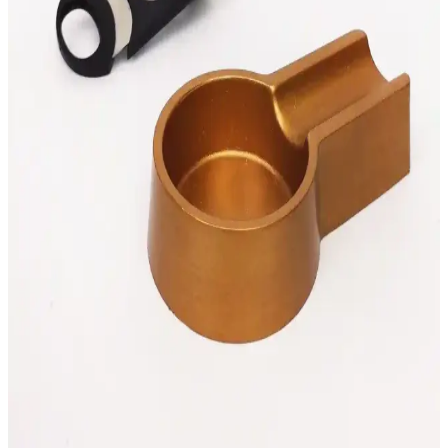
ev ve bar ortamlarına zarafet katıyor.
Premium Metal Toscanello Kılıfı T04 Şık ve
Dayanıklı Tütün Saklama Aksesuarı
Metal malzemeden üretilmiş, şık ve dayanıklı Toscanello kılıfı, tütün
ürünlerini kuru ve taze tutar, kompakt tasarımıyla kolay taşınabilir ve
aromayı uzun süre korur.
Boveda Jel Otomatik Humidor Nemlendiricisi: Puro
Saklama ve Nem Kontrolü Çözümü
Boveda Jel Otomatik Humidor Nemlendiricisi, yüksek kalite ve
otomatik nem ayarıyla purolarınızı taze tutar, kullanım kolaylığı
sağlar ve 90 gün etkili performans sunar.
Esafe Home Betondan Yapılmış Küçük Boy Puro
Küllüğü ve Puro Kesme Makası İncelemesi
Betondan üretilmiş şık ve dayanıklı puro küllüğü ile kesme makası
seti, estetik ve fonksiyonellik sunar. El yapımı ve doğal boyama
teknikleriyle benzersiz tasarımlar, koleksiyonunuza değer katıyor.