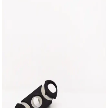
Glamis Vegas ve Paşabahçe puro küllükleri, şıklık ve işlevselliğiyle
öne çıkıyor. Bu karşılaştırmada, malzeme, boyut, kullanım alanları
ve kullanıcı yorumları detaylı incelenerek, en uygun seçeneği
bulmanıza yardımcı oluyor.
Cohiba Gri Çelik Puro Makası Hs89: Dayanıklı ve
Hassas Puro Kesim Aracı
Cohiba markasının yüksek kaliteli gri çelik puro makası Hs89,
dayanıklı malzeme ve hassas kesim özellikleriyle puro tutkunlarının
vazgeçilmez aksesuarı haline gelir.
Boveda 72 60g Humidor Nemlendirici: Puro
Saklama ve Nem Kontrolü İçin Güvenilir Çözüm
Boveda 72 60g humidor nemlendirici, iki yollu sistem teknolojisiyle
puro nemini dengeler, uzun ömürlü ve pratik kullanımıyla puro
deneyimini artırır.
Paşabahçe El Yapımı Cam Küllüğü: Şeffaf ve
Modern Tasarım ile Puro Keyfini Artırır
Paşabahçe'nin el yapımı, şeffaf ve dayanıklı cam küllüğü, puro
tutkunları ve şık dekorasyon arayanlar için ideal. Modern tasarımıyla