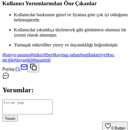
Kullanıcı Yorumlarından Öne Çıkanlar
Kullanıcılar baskısının güzel ve fiyatına göre çok iyi olduğunu
belirtmişlerdir.
Kullanıcılar yıkadıkça tüylenecek gibi görünmesi olumsuz bir
yorum olarak alınmıştır.
Yumuşak mikrofiber yüzey ve dayanıklılığı beğenilmiştir.
#
banyo-paspasi
#
mikrofiber
#
kaymaz-taban
#
antibakteriyel
#
su-
iticilik
#
dayanikli
#
tasarimli
Paylaş:
f
𝕏
Yorumlar:
Yorum
0
Beğen