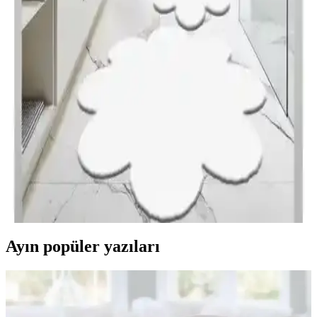
fonksiyonelliğiyle öne çıkıyor. Kaymaz tabanları ve yumuşak
dokuları sayesinde banyoda güvenli ve konforlu kullanım sunar.
Banyo Paspası Karşılaştırması: Mikrofiber ve Peluş
Modellerin Özellikleri
İki popüler banyo paspasını karşılaştırıyoruz. Mikrofiber ve peluş
modellerin özellikleri, güvenlik ve konfor avantajlarıyla banyonuz
için en uygun seçimi yapmanıza yardımcı oluyor.
Banyo Paspası Karşılaştırması: Balat Halı ve Keyfi
Sepet Modellerinin Özellikleri
Balat Halı ve Keyfi Sepet paspaslarının özellikleri, avantajları ve
kullanıcı yorumlarıyla detaylı karşılaştırması, ihtiyaçlarınıza en
uygun banyo paspasını seçmenize yardımcı olur.
Ayın popüler yazıları