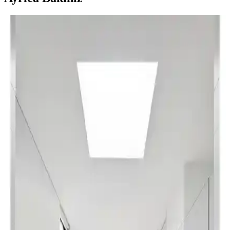
Banyo Paspası Karşılaştırması: English Home Paige
ve Madame Coco Emele Modelleri
İki farklı banyo paspasını detaylı karşılaştırıyoruz. Malzeme, boyut,
su emicilik ve kaymaz özellikleriyle ilgili önemli bilgiler içerir.
Hangi paspasın sizin için daha uygun olduğunu keşfedin.
Madame Coco Annabella ve Reflet Bubble Banyo
Paspası Karşılaştırması ve İnceleme
Bu makalede, Madame Coco'nun Annabella ve Reflet Bubble
paspaslarının malzeme, tasarım ve kullanıcı geri bildirimleri
açısından detaylı karşılaştırması sunuluyor.
Brillant Clorisa ve Monnhein Sevimli Tasarımlı
Mikrofiber Paspas Takımları Karşılaştırması
İki farklı banyo paspası setinin malzeme, tasarım ve kullanıcı
yorumlarıyla detaylı karşılaştırması, dayanıklılık ve kullanım
kolaylığı açısından önemli bilgiler sunuyor.