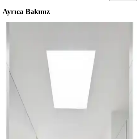
Ayrıca Bakınız
Banyo Paspası Karşılaştırması: English Home Paige
ve Madame Coco Emele Modelleri
İki farklı banyo paspasını detaylı karşılaştırıyoruz. Malzeme, boyut,
su emicilik ve kaymaz özellikleriyle ilgili önemli bilgiler içerir.
Hangi paspasın sizin için daha uygun olduğunu keşfedin.
Madame Coco Annabella ve Reflet Bubble Banyo
Paspası Karşılaştırması ve İnceleme
Bu makalede, Madame Coco'nun Annabella ve Reflet Bubble
paspaslarının malzeme, tasarım ve kullanıcı geri bildirimleri
açısından detaylı karşılaştırması sunuluyor.
Brillant Clorisa ve Monnhein Sevimli Tasarımlı
Mikrofiber Paspas Takımları Karşılaştırması
İki farklı banyo paspası setinin malzeme, tasarım ve kullanıcı