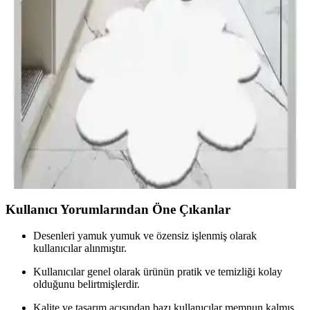
Banyo Paspası Karşılaştırması: Mikrofiber ve Peluş
Modellerin Özellikleri
İki popüler banyo paspasını karşılaştırıyoruz. Mikrofiber ve peluş
modellerin özellikleri, güvenlik ve konfor avantajlarıyla banyonuz
için en uygun seçimi yapmanıza yardımcı oluyor.
Banyo Paspası Karşılaştırması: Balat Halı ve Keyfi
Sepet Modellerinin Özellikleri
Balat Halı ve Keyfi Sepet paspaslarının özellikleri, avantajları ve
kullanıcı yorumlarıyla detaylı karşılaştırması, ihtiyaçlarınıza en
uygun banyo paspasını seçmenize yardımcı olur.
Kullanıcı Yorumlarından Öne Çıkanlar
Desenleri yamuk yumuk ve özensiz işlenmiş olarak
kullanıcılar alınmıştır.
Kullanıcılar genel olarak ürünün pratik ve temizliği kolay
olduğunu belirtmişlerdir.
Kalite ve tasarım açısından bazı kullanıcılar memnun kalmış