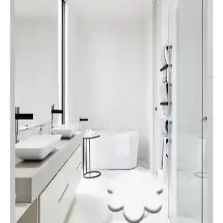
Madame Coco Damien ve Najac Banyo Paspası
Karşılaştırması: Malzeme, Boyut ve Kullanım
Özellikleri
Bu makalede Madame Coco Damien ve Najac banyo paspaslarının
malzeme, boyut, kullanım ve kullanıcı yorumları açısından detaylı
karşılaştırmasını bulabilirsiniz.
Madame Coco Mathılda ve Emele 2'li Banyo
Paspası Karşılaştırması ve Özellikleri
Madame Coco'nun Mathılda ve Emele serileri, şıklık ve konforu bir
arada sunuyor. Her iki paspasın özellikleri, kullanıcı yorumları ve
performansları detaylı incelenerek, ihtiyaçlara en uygun olanı
seçmenize rehberlik ediliyor.
Madame Coco Carol ve Emele Banyo Paspası
Karşılaştırması: Özellikler ve Kullanıcı Yorumları
Madame Coco Carol ve Emele paspasları, şık tasarımı ve
fonksiyonelliğiyle öne çıkıyor. Kaymaz tabanları ve yumuşak
dokuları sayesinde banyoda güvenli ve konforlu kullanım sunar.