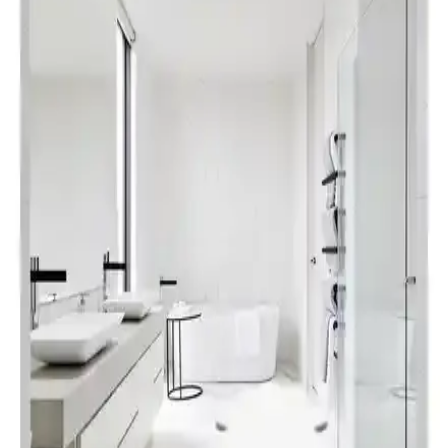
yorumlarıyla detaylı karşılaştırması, dayanıklılık ve kullanım
kolaylığı açısından önemli bilgiler sunuyor.
Madame Coco Damien ve Najac Banyo Paspası
Karşılaştırması: Malzeme, Boyut ve Kullanım
Özellikleri
Bu makalede Madame Coco Damien ve Najac banyo paspaslarının
malzeme, boyut, kullanım ve kullanıcı yorumları açısından detaylı
karşılaştırmasını bulabilirsiniz.
Madame Coco Mathılda ve Emele 2'li Banyo
Paspası Karşılaştırması ve Özellikleri
Madame Coco'nun Mathılda ve Emele serileri, şıklık ve konforu bir
arada sunuyor. Her iki paspasın özellikleri, kullanıcı yorumları ve
performansları detaylı incelenerek, ihtiyaçlara en uygun olanı
seçmenize rehberlik ediliyor.
Madame Coco Carol ve Emele Banyo Paspası
Karşılaştırması: Özellikler ve Kullanıcı Yorumları
Madame Coco Carol ve Emele paspasları, şık tasarımı ve