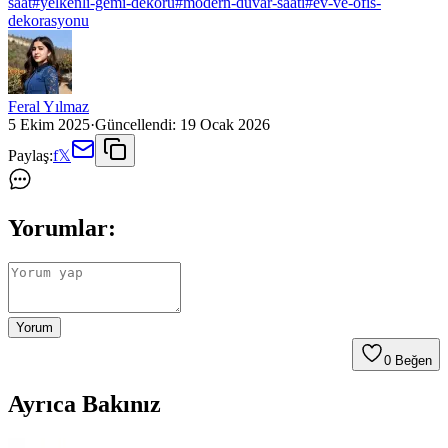
saat
#
yelkenli-gemi-dekoru
#
modern-duvar-saati
#
ev-ve-ofis-
dekorasyonu
Feral Yılmaz
5 Ekim 2025
·
Güncellendi:
19 Ocak 2026
Paylaş:
f
𝕏
Yorumlar:
Yorum
0
Beğen
Ayrıca Bakınız