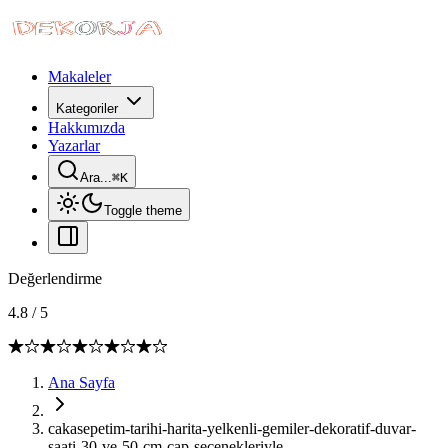
Makaleler
Kategoriler
Hakkımızda
Yazarlar
Ara...
⌘
K
Toggle theme
Değerlendirme
4.8
/
5
Ana Sayfa
cakasepetim-tarihi-harita-yelkenli-gemiler-dekoratif-duvar-
saati-30-ve-50-cm-cap-secenekleriyle