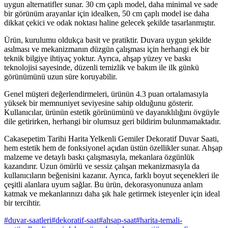
uygun alternatifler sunar. 30 cm çaplı model, daha minimal ve sade
bir görünüm arayanlar için idealken, 50 cm çaplı model ise daha
dikkat çekici ve odak noktası haline gelecek şekilde tasarlanmıştır.
Ürün, kurulumu oldukça basit ve pratiktir. Duvara uygun şekilde
asılması ve mekanizmanın düzgün çalışması için herhangi ek bir
teknik bilgiye ihtiyaç yoktur. Ayrıca, ahşap yüzey ve baskı
teknolojisi sayesinde, düzenli temizlik ve bakım ile ilk günkü
görünümünü uzun süre koruyabilir.
Genel müşteri değerlendirmeleri, ürünün 4.3 puan ortalamasıyla
yüksek bir memnuniyet seviyesine sahip olduğunu gösterir.
Kullanıcılar, ürünün estetik görünümünü ve dayanıklılığını övgüyle
dile getirirken, herhangi bir olumsuz geri bildirim bulunmamaktadır.
Cakasepetim Tarihi Harita Yelkenli Gemiler Dekoratif Duvar Saati,
hem estetik hem de fonksiyonel açıdan üstün özellikler sunar. Ahşap
malzeme ve detaylı baskı çalışmasıyla, mekanlara özgünlük
kazandırır. Uzun ömürlü ve sessiz çalışan mekanizmasıyla da
kullanıcıların beğenisini kazanır. Ayrıca, farklı boyut seçenekleri ile
çeşitli alanlara uyum sağlar. Bu ürün, dekorasyonunuza anlam
katmak ve mekanlarınızı daha şık hale getirmek isteyenler için ideal
bir tercihtir.
#
duvar-saatleri
#
dekoratif-saat
#
ahsap-saat
#
harita-temali-