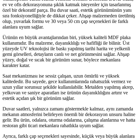
ev ve ofis dekorasyonuna şıklık katmak isteyenler için tasarlanmış
özel bir dekoratif parça. Bu duvar saati, estetik görünümünün yanı
sıra fonksiyonelliğiyle de dikkat çeker. Ahşap malzemeden üretilmiş
olup, yuvarlak formu ve 30 veya 50 cm çap seçenekleri ile farklı
alanlara uyum sağlar.
Ürünün en büyük avantajlarından biri, yüksek kaliteli MDF plaka
kullanımıdır. Bu malzeme, dayanıklılığı ve hafifliği ile bilinir. Üst
yüzeyde UV teknolojisi ile baskı yapılmış tarihi harita ve yelkenli
gemi görselleri, detayların canlı ve net görünmesini sağlar. Ahşap
yüzey, doğal ve sıcak bir görünüm sunar, böylece mekanlara
karakter katar.
Saat mekanizması ise sessiz çalışan, uzun ömürlü ve yüksek
kalitededir. Bu sayede, gece kullanımlarında rahatsızlık vermez ve
uzun yıllar sorunsuz şekilde kullanılabilir. Metalden yapılmış akrep,
yelkovan ve saniye aparatları ise ürünün dayanıklılığını artırır ve
estetik açıdan şık bir görünüm sağlar.
Duvar saatleri, yalnızca zamanı göstermekle kalmaz, aynı zamanda
mekanın atmosferini belirleyen önemli bir dekorasyon unsuru haline
gelir. Bu ürün, odalara, oturma odalarına, çalışma alanlarına ve hatta
restoran gibi ticari mekanlara rahatlıkla uyum sağlar.
Ayrıca, farklı çap seçenekleri sayesinde, küçük veya büyük alanlara