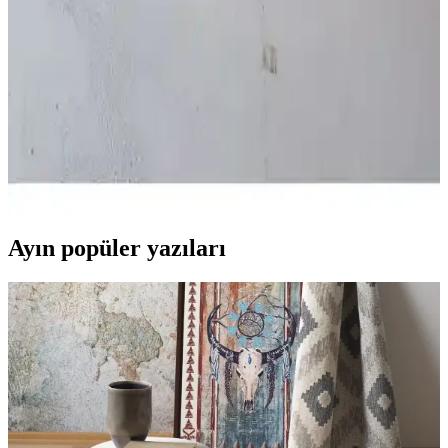
İki farklı duvar saati olan AA Shop Siyah Renk Gold ve Kayra
Tasarım ahşap saatlerinin özellikleri, kullanıcı yorumları ve
karşılaştırmasıyla en uygun seçimi yapın.
Duvar Saatleri Karşılaştırması: Modern ve El
Yapımı Tasarımlar Hakkında Bilgi
İki farklı duvar saati modelini karşılaştırıyoruz. Modern tasarım ve el
yapımı seçenekler arasındaki farkları öğrenerek en uygun seçimi
yapabilirsiniz.
Ayın popüler yazıları