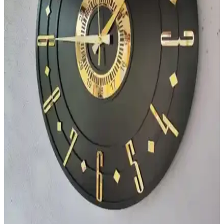
Mutlu Duvarlar'ın büyük saat mekanizması, dayanıklı ve estetik
tasarımıyla büyük duvar saatleri yapmanızı sağlar, montaj ve
kullanım kolaylığı sunar.
Asse Duvar Saatleri Karşılaştırması: Modern ve
Dekoratif Seçenekler
İki farklı Asse duvar saati modelinin özellikleri, kullanıcı yorumları
ve karşılaştırmasıyla, eviniz için en uygun modern ve dekoratif saat
seçimini yapın.
Cakasepetim Tarihi Harita Yelkenli Gemiler
Dekoratif Duvar Saati 30 ve 50 cm Çap
Seçenekleriyle
Ahşap malzemeden üretilmiş, detaylı baskı ve sessiz
mekanizmasıyla estetik ve fonksiyonel duvar saati, farklı çap
seçenekleriyle her alan için ideal dekorasyon parçası.
AA Shop Siyah Renk Gold Saat ve Kayra Tasarım
Ahşap Duvar Saati Karşılaştırması