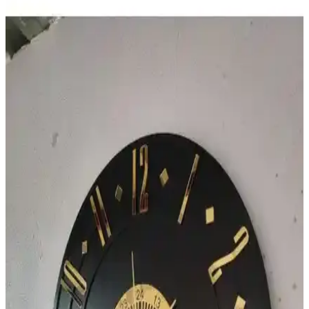
MetaQuartz Aksesuar ve Blackfred Modern Duvar
Saatleri Karşılaştırması
MetaQuartz Aksesuar ve Blackfred saatleri, modern tasarım ve
işlevsellikle öne çıkar. Her iki ürün de 50x75 cm boyutunda olup,
farklı özellikleri ve kullanıcı yorumlarıyla detaylı karşılaştırma sunar.
Asse Tasarım ve Ban Mod Dekoratif Duvar Saatleri
Karşılaştırması
İki popüler dekoratif duvar saati olan Asse Tasarım ve Ban Mod'u
detaylı karşılaştırıyoruz. Tasarım, malzeme ve kullanım alanlarıyla
ilgili bilgilerle en uygun seçimi yapmanıza yardımcı oluyor.
Eiffel Tower Temalı Kanvas Tablo Saat Modern
Dekorasyon İçin Uygun
Yüksek kaliteli malzemeler ve gelişmiş baskı teknolojisiyle üretilen
Eiffel Tower tablo saat, estetik ve dayanıklılığıyla yaşam alanlarınızı
zenginleştirir.
Mutlu Duvarlar Büyük Saat Mekanizması ile
Dekoratif ve Dayanıklı Duvar Saati Yapımı