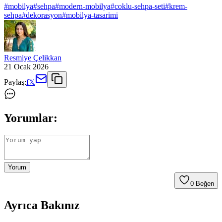
#
mobilya
#
sehpa
#
modern-mobilya
#
coklu-sehpa-seti
#
krem-
sehpa
#
dekorasyon
#
mobilya-tasarimi
Resmiye Çelikkan
21 Ocak 2026
Paylaş:
f
𝕏
Yorumlar:
Yorum
0
Beğen
Ayrıca Bakınız