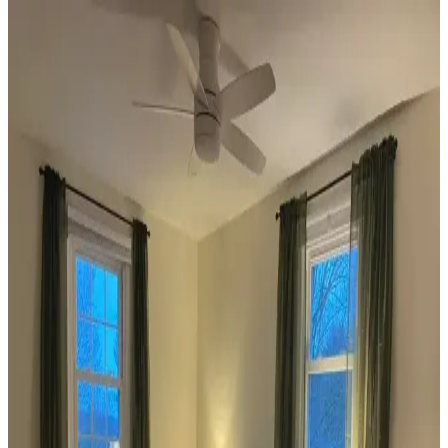
Koltuk ve Aksesuar Sandalyelerde Renk Uyumu ve
Dekorasyonda Görsel Denge Sağlama Yöntemleri
Koltuk ve aksesuar sandalyelerde renk uyumsuzluğu görsel rekabete
yol açabilir. Halı, perde, yastık ve mobilya yerleşimi ile renkler
dengelenerek mekanın estetik bütünlüğü sağlanır.
Ev Dekorasyonunda Denge ve Fonksiyonellik: Renk
Uyumu, Mobilya Yerleşimi ve Estetik İncelemesi
Reddit tartışması üzerinden ev dekorasyonunda renk uyumu,
mobilya yerleşimi ve aksesuar dengesi gibi unsurların yaşam
alanlarının estetik ve fonksiyonelliğini nasıl etkilediği inceleniyor.
Veranda Dekorasyonunda Bitki Seçimi, Aydınlatma
ve Mobilya Düzenlemeleriyle Estetik İyileştirme
Yöntemleri
Veranda dekorasyonunda bitkiler, halılar, aydınlatma ve mobilyaların
uyumlu kullanımı mekânı daha davetkâr ve fonksiyonel kılar. Doğru
seçimler verandanın atmosferini ve dış görünümünü güçlendirir.