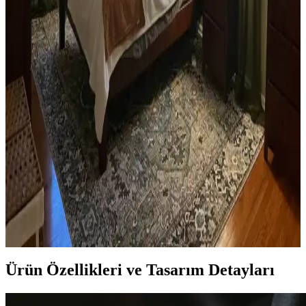
Yan sehpa boyamada renk seçimi, mobilya ve dekorasyon uyumu
açısından önemlidir. Koyu tonlar, sıcak renkler ve doğal ahşap
görünümü seçenekleriyle estetik sonuçlar elde edilir.
Ev Kütüphanesi Yenileme: Renk, Dekorasyon ve
Konforun Dengeli Buluşması
Ev kütüphanesi yenilemesinde renklerin rahatlatıcı etkisi, kişisel
dekoratif öğeler ve konforlu mobilyalar ön plandadır. Tavan boyama
ve raf düzeni mekânın atmosferini zenginleştirir.
Yatak Odası Düzeni ve Dekorasyonunda Doğru
Yerleşim ve Tasarım İpuçları
Yatak odasında doğru mobilya yerleşimi, renk uyumu, aydınlatma
ve kişisel dokunuşlarla mekanın fonksiyonelliği ve estetiği artırılır.
Bu ipuçlarıyla odanız daha dengeli ve sıcak bir hale gelir.
Ürün Özellikleri ve Tasarım Detayları