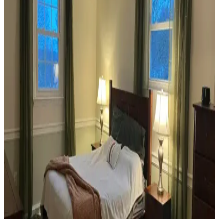
ve Mobilya Düzenlemeleriyle Estetik İyileştirme
Yöntemleri
Veranda dekorasyonunda bitkiler, halılar, aydınlatma ve mobilyaların
uyumlu kullanımı mekânı daha davetkâr ve fonksiyonel kılar. Doğru
seçimler verandanın atmosferini ve dış görünümünü güçlendirir.
Habitat'tan İkinci El Mobilya Alımı ve Ev
Dekorasyonunda Stil Oluşturma Yöntemleri
Habitat mağazalarından ikinci el mobilya alımı, ekonomik ve özgün
dekorasyon için fırsatlar sunar. Doğru seçim, temizlik ve stil
oluşturma evin atmosferini belirler.
Teal Renkli Sandalyenin Halı ve Dolapla
Uyumunda Renk Tonları ve Aksesuarların Rolü
Teal renkli sandalyenin halı ve dolapla uyumu, doğru renk tonları ve
aksesuar seçimiyle sağlanır. Halıdaki mavi-yeşil alt tonlar ve sıcak
ahşap dolap, teal rengini öne çıkarır, aksesuarlar ise denge oluşturur.
Yan Sehpa Boyama Renk Seçenekleri ve
Dekorasyon Uyumu İçin Rehber