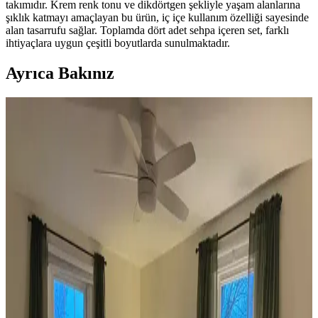
takımıdır. Krem renk tonu ve dikdörtgen şekliyle yaşam alanlarına
şıklık katmayı amaçlayan bu ürün, iç içe kullanım özelliği sayesinde
alan tasarrufu sağlar. Toplamda dört adet sehpa içeren set, farklı
ihtiyaçlara uygun çeşitli boyutlarda sunulmaktadır.
Ayrıca Bakınız
Koltuk ve Aksesuar Sandalyelerde Renk Uyumu ve
Dekorasyonda Görsel Denge Sağlama Yöntemleri
Koltuk ve aksesuar sandalyelerde renk uyumsuzluğu görsel rekabete
yol açabilir. Halı, perde, yastık ve mobilya yerleşimi ile renkler
dengelenerek mekanın estetik bütünlüğü sağlanır.
Ev Dekorasyonunda Denge ve Fonksiyonellik: Renk
Uyumu, Mobilya Yerleşimi ve Estetik İncelemesi
Reddit tartışması üzerinden ev dekorasyonunda renk uyumu,
mobilya yerleşimi ve aksesuar dengesi gibi unsurların yaşam
alanlarının estetik ve fonksiyonelliğini nasıl etkilediği inceleniyor.
Veranda Dekorasyonunda Bitki Seçimi, Aydınlatma