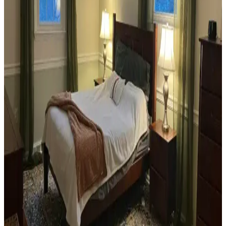
Habitat'tan İkinci El Mobilya Alımı ve Ev
Dekorasyonunda Stil Oluşturma Yöntemleri
Habitat mağazalarından ikinci el mobilya alımı, ekonomik ve özgün
dekorasyon için fırsatlar sunar. Doğru seçim, temizlik ve stil
oluşturma evin atmosferini belirler.
Teal Renkli Sandalyenin Halı ve Dolapla
Uyumunda Renk Tonları ve Aksesuarların Rolü
Teal renkli sandalyenin halı ve dolapla uyumu, doğru renk tonları ve
aksesuar seçimiyle sağlanır. Halıdaki mavi-yeşil alt tonlar ve sıcak
ahşap dolap, teal rengini öne çıkarır, aksesuarlar ise denge oluşturur.
Yan Sehpa Boyama Renk Seçenekleri ve
Dekorasyon Uyumu İçin Rehber
Yan sehpa boyamada renk seçimi, mobilya ve dekorasyon uyumu
açısından önemlidir. Koyu tonlar, sıcak renkler ve doğal ahşap
görünümü seçenekleriyle estetik sonuçlar elde edilir.
Ev Kütüphanesi Yenileme: Renk, Dekorasyon ve
Konforun Dengeli Buluşması