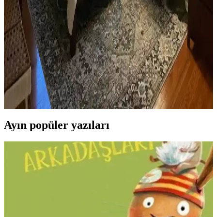
Ev kütüphanesi yenilemesinde renklerin rahatlatıcı etkisi, kişisel
dekoratif öğeler ve konforlu mobilyalar ön plandadır. Tavan boyama
ve raf düzeni mekânın atmosferini zenginleştirir.
Yatak Odası Düzeni ve Dekorasyonunda Doğru
Yerleşim ve Tasarım İpuçları
Yatak odasında doğru mobilya yerleşimi, renk uyumu, aydınlatma
ve kişisel dokunuşlarla mekanın fonksiyonelliği ve estetiği artırılır.
Bu ipuçlarıyla odanız daha dengeli ve sıcak bir hale gelir.
Ayın popüler yazıları