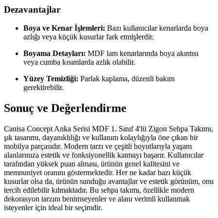
Dezavantajlar
Boya ve Kenar İşlemleri:
Bazı kullanıcılar kenarlarda boya
azlığı veya küçük kusurlar fark etmişlerdir.
Boyama Detayları:
MDF lam kenarlarında boya akıntısı
veya cumba kısımlarda azlık olabilir.
Yüzey Temizliği:
Parlak kaplama, düzenli bakım
gerektirebilir.
Sonuç ve Değerlendirme
Canisa Concept Anka Serisi MDF 1. Sınıf 4'lü Zigon Sehpa Takımı,
şık tasarımı, dayanıklılığı ve kullanım kolaylığıyla öne çıkan bir
mobilya parçasıdır. Modern tarzı ve çeşitli boyutlarıyla yaşam
alanlarınıza estetik ve fonksiyonellik katmayı başarır. Kullanıcılar
tarafından yüksek puan alması, ürünün genel kalitesini ve
memnuniyet oranını göstermektedir. Her ne kadar bazı küçük
kusurlar olsa da, ürünün sunduğu avantajlar ve estetik görünüm, onu
tercih edilebilir kılmaktadır. Bu sehpa takımı, özellikle modern
dekorasyon tarzını benimseyenler ve alanı verimli kullanmak
isteyenler için ideal bir seçimdir.