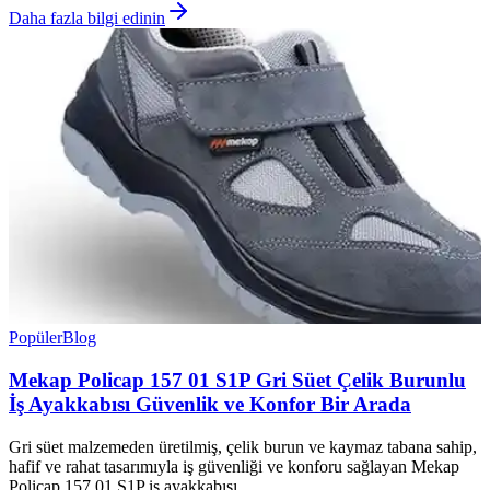
Daha fazla bilgi edinin
Popüler
Blog
Mekap Policap 157 01 S1P Gri Süet Çelik Burunlu
İş Ayakkabısı Güvenlik ve Konfor Bir Arada
Gri süet malzemeden üretilmiş, çelik burun ve kaymaz tabana sahip,
hafif ve rahat tasarımıyla iş güvenliği ve konforu sağlayan Mekap
Policap 157 01 S1P iş ayakkabısı.