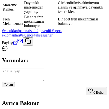
Dayanıklı
Güçlendirilmiş alüminyum
Malzeme
malzemeden
alaşım ve aşınmaya dayanıklı
Kalitesi
yapılmış.
tekerlekler.
Bir adet fren
Fren
Bir adet fren mekanizması
mekanizması
Mekanizması
bulunuyor.
bulunuyor.
#
cocuklar
#
paten
#
isikli
#
guvenlik
#
spor-
ekipmanlari
#
eglence
#
aksesuarlar
Paylaş:
f
𝕏
Yorumlar:
Yorum
0
Beğen
Ayrıca Bakınız