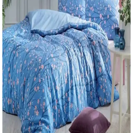
Genel Markalar ve SolinpaTech 3D Kalemleri
Karşılaştırması ve Kullanım İpuçları
İki popüler 3D kalemi karşılaştırıyoruz. Kullanım kolaylığı,
güvenlik, fiyat ve tasarım özellikleriyle en iyi seçimi yapmanıza
yardımcı oluyoruz.
Palmiye Hobi Sanat ve Tabdiko Sayılarla Boyama
Setleri Karşılaştırması ve Özellikleri
İki popüler sayılarla boyama setinin detaylı karşılaştırması, içerikleri
ve kullanıcı yorumlarıyla en iyi seçimi yapmanızı sağlar.
Çocuklar İçin 208 Parçalık Boyama Seti: Yaratıcılığı
Geliştiren Eğitici Malzeme
Geniş renk ve parça seçeneğiyle çocukların yaratıcılığını artıran
güvenli ve dayanıklı 208 parçalık boyama seti, eğlence ve eğitimi bir
arada sunar.
Ender Home CottonVerse ve Safir Tiny Tavşan
Kulaklı Çocuk Bornozlarının Karşılaştırması