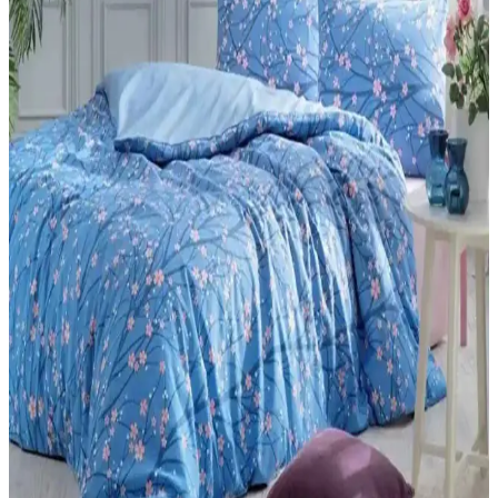
uygun seçeneği belirlemenize yardımcı oluyor.
Genel Markalar ve SolinpaTech 3D Kalemleri
Karşılaştırması ve Kullanım İpuçları
İki popüler 3D kalemi karşılaştırıyoruz. Kullanım kolaylığı,
güvenlik, fiyat ve tasarım özellikleriyle en iyi seçimi yapmanıza
yardımcı oluyoruz.
Palmiye Hobi Sanat ve Tabdiko Sayılarla Boyama
Setleri Karşılaştırması ve Özellikleri
İki popüler sayılarla boyama setinin detaylı karşılaştırması, içerikleri
ve kullanıcı yorumlarıyla en iyi seçimi yapmanızı sağlar.
Çocuklar İçin 208 Parçalık Boyama Seti: Yaratıcılığı
Geliştiren Eğitici Malzeme
Geniş renk ve parça seçeneğiyle çocukların yaratıcılığını artıran
güvenli ve dayanıklı 208 parçalık boyama seti, eğlence ve eğitimi bir
arada sunar.
Ender Home CottonVerse ve Safir Tiny Tavşan