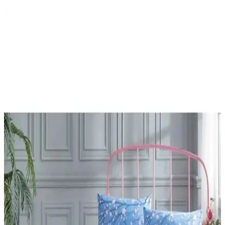
Palmiye Hobi Sanat Kırtasiye Sayılarla Boyama
Setleri Karşılaştırması ve Detaylı İnceleme
Palmiye Hobi Sanat kırtasiye'nin Kayık ve Sahil Kasabası temalı
sayılarla boyama setleri detaylı karşılaştırması. Her iki ürünün
özellikleri, kullanıcı yorumları ve avantajlarıyla hangi setin size
uygun olduğunu keşfedin.
Adel Sakura ve NaSaDAN Pati Silgi
Karşılaştırması: Özellikleri ve Kullanıcı Yorumları
Adel Sakura ve NaSaDAN Pati Silgi'nin özelliklerini, kullanıcı
yorumlarını ve karşılaştırmalarını detaylı inceleyerek, ihtiyaçlarınıza
uygun en iyi silgiyi seçmenize yardımcı oluyoruz.
Çocuklar İçin Sportaj Işıklı Patenler Karşılaştırması
ve En İyi Seçenekler
Bu makalede, iki popüler Sportaj ışıklı çocuk pateni detaylarıyla
karşılaştırılıyor. Ürünlerin özellikleri ve kullanıcı yorumlarıyla en
uygun seçeneği belirlemenize yardımcı oluyor.