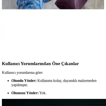
Kulaklı Çocuk Bornozlarının Karşılaştırması
İki popüler çocuk bornozunu detaylı şekilde karşılaştırıyoruz.
Malzeme kalitesi, tasarım ve dayanıklılık gibi kriterlerle, en uygun
seçimi yapmanıza yardımcı oluyoruz.
Özdilek Tek Kişilik Nevresim Takımları: Konfor ve
Şıklık Sunan Seçenekler
Özdilek'in çeşitli tasarımlarıyla, konfor ve şıklığı bir arada sunan tek
kişilik nevresim takımları, kaliteli kumaşlar ve uygun fiyat
seçenekleriyle odanızı yenilemenize yardımcı olur.
Kullanıcı Yorumlarından Öne Çıkanlar
Kullanıcı yorumlarına göre:
Olumlu Yönler:
Kullanımı kolay, dayanıklı malzemeden
yapılmıştır.
Olumsuz Yönler:
Yok.