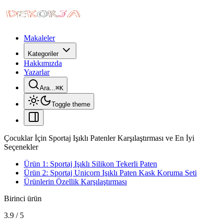
Makaleler
Kategoriler
Hakkımızda
Yazarlar
Ara...
⌘
K
Toggle theme
Çocuklar İçin Sportaj Işıklı Patenler Karşılaştırması ve En İyi
Seçenekler
Ürün 1: Sportaj Işıklı Silikon Tekerli Paten
Ürün 2: Sportaj Unicorn Işıklı Paten Kask Koruma Seti
Ürünlerin Özellik Karşılaştırması
Birinci ürün
3.9
/
5