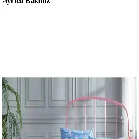
Ayrıca Bakınız
Palmiye Hobi Sanat Kırtasiye Sayılarla Boyama
Setleri Karşılaştırması ve Detaylı İnceleme
Palmiye Hobi Sanat kırtasiye'nin Kayık ve Sahil Kasabası temalı
sayılarla boyama setleri detaylı karşılaştırması. Her iki ürünün
özellikleri, kullanıcı yorumları ve avantajlarıyla hangi setin size
uygun olduğunu keşfedin.
Adel Sakura ve NaSaDAN Pati Silgi
Karşılaştırması: Özellikleri ve Kullanıcı Yorumları
Adel Sakura ve NaSaDAN Pati Silgi'nin özelliklerini, kullanıcı
yorumlarını ve karşılaştırmalarını detaylı inceleyerek, ihtiyaçlarınıza
uygun en iyi silgiyi seçmenize yardımcı oluyoruz.
Çocuklar İçin Sportaj Işıklı Patenler Karşılaştırması
ve En İyi Seçenekler
Bu makalede, iki popüler Sportaj ışıklı çocuk pateni detaylarıyla
karşılaştırılıyor. Ürünlerin özellikleri ve kullanıcı yorumlarıyla en