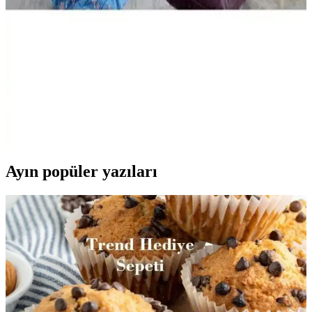
İki popüler çocuk bornozunu detaylı şekilde karşılaştırıyoruz.
Malzeme kalitesi, tasarım ve dayanıklılık gibi kriterlerle, en uygun
seçimi yapmanıza yardımcı oluyoruz.
Özdilek Tek Kişilik Nevresim Takımları: Konfor ve
Şıklık Sunan Seçenekler
Özdilek'in çeşitli tasarımlarıyla, konfor ve şıklığı bir arada sunan tek
kişilik nevresim takımları, kaliteli kumaşlar ve uygun fiyat
seçenekleriyle odanızı yenilemenize yardımcı olur.
Ayın popüler yazıları