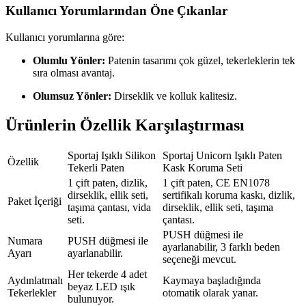
Kullanıcı Yorumlarından Öne Çıkanlar
Kullanıcı yorumlarına göre:
Olumlu Yönler:
Patenin tasarımı çok güzel, tekerleklerin tek
sıra olması avantaj.
Olumsuz Yönler:
Dirseklik ve kolluk kalitesiz.
Ürünlerin Özellik Karşılaştırması
Sportaj Işıklı Silikon
Sportaj Unicorn Işıklı Paten
Özellik
Tekerli Paten
Kask Koruma Seti
1 çift paten, dizlik,
1 çift paten, CE EN1078
dirseklik, ellik seti,
sertifikalı koruma kaskı, dizlik,
Paket İçeriği
taşıma çantası, vida
dirseklik, ellik seti, taşıma
seti.
çantası.
PUSH düğmesi ile
Numara
PUSH düğmesi ile
ayarlanabilir, 3 farklı beden
Ayarı
ayarlanabilir.
seçeneği mevcut.
Her tekerde 4 adet
Aydınlatmalı
Kaymaya başladığında
beyaz LED ışık
Tekerlekler
otomatik olarak yanar.
bulunuyor.