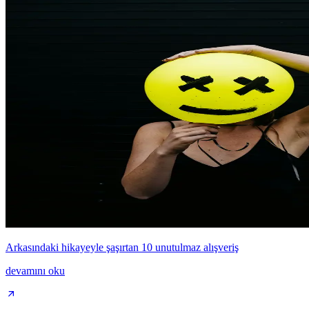
Arkasındaki hikayeyle şaşırtan 10 unutulmaz alışveriş
devamını oku