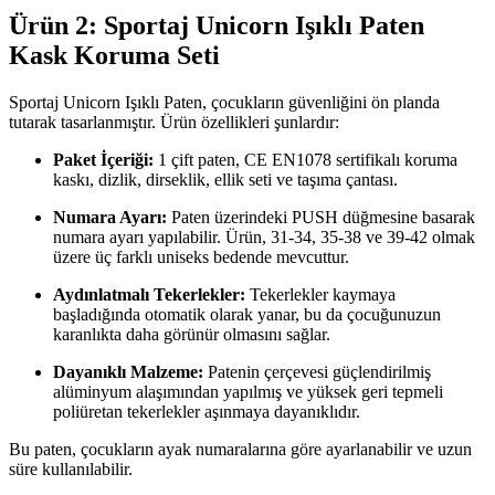
Ürün 2: Sportaj Unicorn Işıklı Paten
Kask Koruma Seti
Sportaj Unicorn Işıklı Paten, çocukların güvenliğini ön planda
tutarak tasarlanmıştır. Ürün özellikleri şunlardır:
Paket İçeriği:
1 çift paten, CE EN1078 sertifikalı koruma
kaskı, dizlik, dirseklik, ellik seti ve taşıma çantası.
Numara Ayarı:
Paten üzerindeki PUSH düğmesine basarak
numara ayarı yapılabilir. Ürün, 31-34, 35-38 ve 39-42 olmak
üzere üç farklı uniseks bedende mevcuttur.
Aydınlatmalı Tekerlekler:
Tekerlekler kaymaya
başladığında otomatik olarak yanar, bu da çocuğunuzun
karanlıkta daha görünür olmasını sağlar.
Dayanıklı Malzeme:
Patenin çerçevesi güçlendirilmiş
alüminyum alaşımından yapılmış ve yüksek geri tepmeli
poliüretan tekerlekler aşınmaya dayanıklıdır.
Bu paten, çocukların ayak numaralarına göre ayarlanabilir ve uzun
süre kullanılabilir.