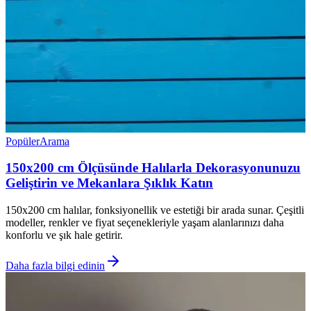
Popüler
Arama
150x200 cm Ölçüsünde Halılarla Dekorasyonunuzu
Geliştirin ve Mekanlara Şıklık Katın
150x200 cm halılar, fonksiyonellik ve estetiği bir arada sunar. Çeşitli
modeller, renkler ve fiyat seçenekleriyle yaşam alanlarınızı daha
konforlu ve şık hale getirir.
Daha fazla bilgi edinin