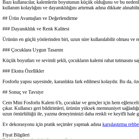
Bazı kullanıcılar, kalemlerin boyutunun küçük olduğunu ve bu nedenle t
kullanım kolaylığını ve dayanıklılığını artırmak adına dikkate alınabilir
## Ürün Avantajları ve Değerlendirme
### Dayanıklılık ve Renk Kalitesi
Ürünün en güçlü yönlerinden biri, uzun süre kullanılabilir olması ve r
### Çocuklara Uygun Tasarım
Küçük boyutları ve sevimli şekli, çocukların kalemi rahat tutmasını sağla
### Ekstra Özellikler
Fosforlu yapısı sayesinde, karanlıkta fark edilmesi kolaydır. Bu da, öze
## Sonuç ve Tavsiye
Cem Mini Fosforlu Kalem 6'lı, çocuklar ve gençler için hem eğlenceli h
çıkar. Kullanıcı geri bildirimleri, ürünün yüksek memnuniyet sağladığını
uzun ömürlülüğü ile, yazma deneyiminizi daha renkli ve keyifli hale ge
Ev dekorasyonu için pratik seçimler yapmak adına
karşılaştırma rehbe
Fiyat Bilgileri