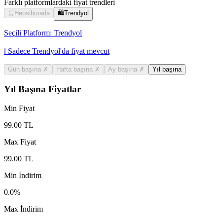
Farklı platformlardaki fiyat trendleri
🛒
Hepsiburada
🛍️
Trendyol
Seçili Platform:
Trendyol
ℹ️ Sadece Trendyol'da fiyat mevcut
Gün başına
✗
Hafta başına
✗
Ay başına
✗
Yıl başına
Yıl Başına Fiyatlar
Min Fiyat
99.00
TL
Max Fiyat
99.00
TL
Min İndirim
0.0
%
Max İndirim