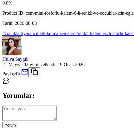
0.0
%
Product ID:
cem-mini-fosforlu-kalem-6-li-renkli-ve-cocuklar-icin-eg
Tarih:
2026-08-08
#
cocuklar
#
yaraticilik
#
okulmalzemeleri
#
renkli-kalemler
#
fosforlu-kale
Hülya Saygılı
21 Mayıs 2025
·
Güncellendi:
19 Ocak 2026
Paylaş:
f
𝕏
Yorumlar:
Yorum