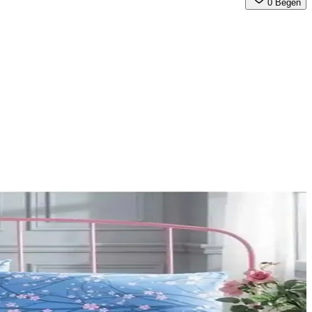
0
Beğen
ullanıcı yorumları ve avantajlarıyla hangi setin size uygun olduğunu
n iyi silgiyi seçmenize yardımcı oluyoruz.
çeneği belirlemenize yardımcı oluyor.