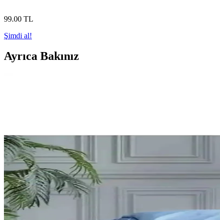
99
.00
TL
Şimdi al!
Ayrıca Bakınız
Palmiye Hobi Sanat Kırtasiye Sayılarla Boyama Setler
Palmiye Hobi Sanat kırtasiye'nin Kayık ve Sahil Kasabası temalı sayılar
keşfedin.
Adel Sakura ve NaSaDAN Pati Silgi Karşılaştırması: Ö
Adel Sakura ve NaSaDAN Pati Silgi'nin özelliklerini, kullanıcı yorumla
Çocuklar İçin Sportaj Işıklı Patenler Karşılaştırması 
Bu makalede, iki popüler Sportaj ışıklı çocuk pateni detaylarıyla karşı
Genel Markalar ve SolinpaTech 3D Kalemleri Karşılaş