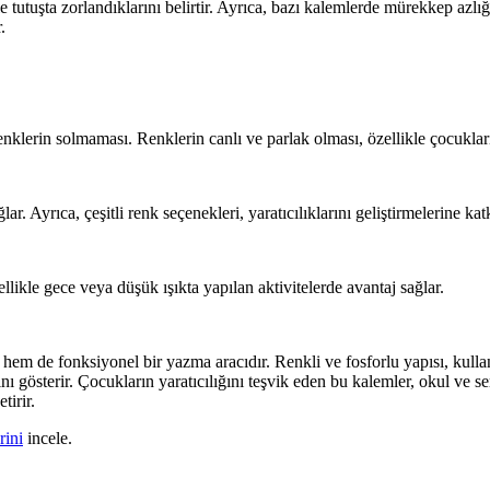
utuşta zorlandıklarını belirtir. Ayrıca, bazı kalemlerde mürekkep azlığ
.
enklerin solmaması. Renklerin canlı ve parlak olması, özellikle çocuklar
r. Ayrıca, çeşitli renk seçenekleri, yaratıcılıklarını geliştirmelerine ka
llikle gece veya düşük ışıkta yapılan aktivitelerde avantaj sağlar.
em de fonksiyonel bir yazma aracıdır. Renkli ve fosforlu yapısı, kullanı
 gösterir. Çocukların yaratıcılığını teşvik eden bu kalemler, okul ve serb
tirir.
rini
incele.