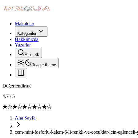
Makaleler
Kategoriler
Hakkımızda
Yazarlar
Ara...
⌘
K
Toggle theme
Değerlendirme
4.7
/
5
Ana Sayfa
cem-mini-fosforlu-kalem-6-li-renkli-ve-cocuklar-icin-eglencel