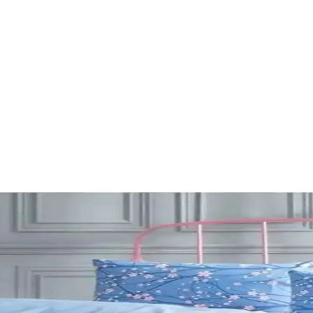
i Karşılaştırması ve Detaylı İnceleme
la boyama setleri detaylı karşılaştırması. Her iki ürünün özellikleri, k
zellikleri ve Kullanıcı Yorumları
rını ve karşılaştırmalarını detaylı inceleyerek, ihtiyaçlarınıza uygun e
ve En İyi Seçenekler
laştırılıyor. Ürünlerin özellikleri ve kullanıcı yorumlarıyla en uygun se
tırması ve Kullanım İpuçları