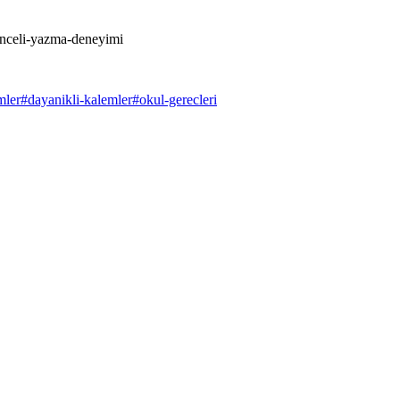
lenceli-yazma-deneyimi
mler
#
dayanikli-kalemler
#
okul-gerecleri