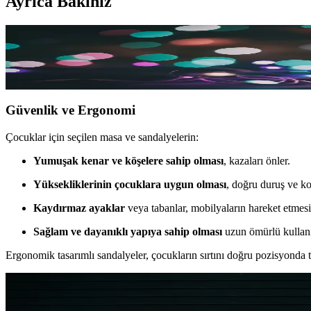
Ayrıca Bakınız
Çocuk Odası İçin Masa ve Sandalye Seçiminde Dikka
Çocuk odası mobilyalarında güvenlik, ergonomi ve estetik ön planda t
Güvenlik ve Ergonomi
Çocuklar için seçilen masa ve sandalyelerin:
Yumuşak kenar ve köşelere sahip olması
, kazaları önler.
Yüksekliklerinin çocuklara uygun olması
, doğru duruş ve ko
Kaydırmaz ayaklar
veya tabanlar, mobilyaların hareket etmesi
Sağlam ve dayanıklı yapıya sahip olması
uzun ömürlü kullanı
Ergonomik tasarımlı sandalyeler, çocukların sırtını doğru pozisyonda