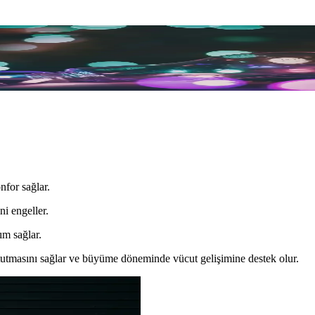
t Edilmesi Gerekenler
utularak, uzun ömürlü ve şık masa ve sandalye seçenekleriyle odanın k
nfor sağlar.
ni engeller.
m sağlar.
 tutmasını sağlar ve büyüme döneminde vücut gelişimine destek olur.