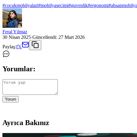
#
cocukmobilyalari
#
mobilyasecimi
#
guvenlik
#
ergonomi
#
ahsapmobily
Feral Yılmaz
30 Nisan 2025
·
Güncellendi:
27 Mart 2026
Paylaş:
f
𝕏
Yorumlar:
Yorum
Ayrıca Bakınız