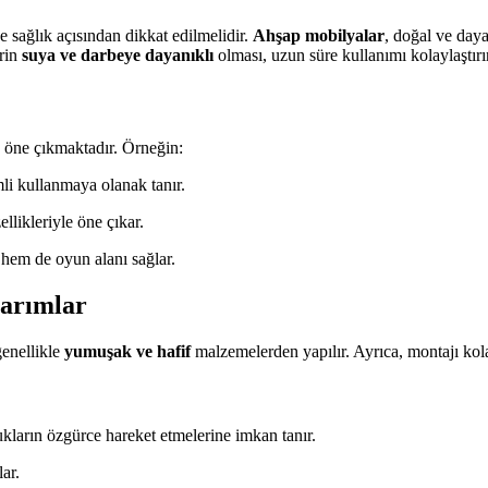
 sağlık açısından dikkat edilmelidir.
Ahşap mobilyalar
, doğal ve daya
erin
suya ve darbeye dayanıklı
olması, uzun süre kullanımı kolaylaştırır
öne çıkmaktadır. Örneğin:
mli kullanmaya olanak tanır.
likleriyle öne çıkar.
 hem de oyun alanı sağlar.
sarımlar
genellikle
yumuşak ve hafif
malzemelerden yapılır. Ayrıca, montajı kolay
ukların özgürce hareket etmelerine imkan tanır.
ar.