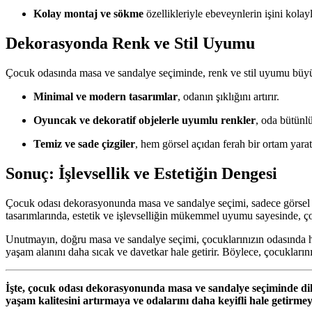
Kolay montaj ve sökme
özellikleriyle ebeveynlerin işini kolayla
Dekorasyonda Renk ve Stil Uyumu
Çocuk odasında masa ve sandalye seçiminde, renk ve stil uyumu büyük ö
Minimal ve modern tasarımlar
, odanın şıklığını artırır.
Oyuncak ve dekoratif objelerle uyumlu renkler
, oda bütünlü
Temiz ve sade çizgiler
, hem görsel açıdan ferah bir ortam yarat
Sonuç: İşlevsellik ve Estetiğin Dengesi
Çocuk odası dekorasyonunda masa ve sandalye seçimi, sadece görsel ç
tasarımlarında, estetik ve işlevselliğin mükemmel uyumu sayesinde, ç
Unutmayın, doğru masa ve sandalye seçimi, çocuklarınızın odasında h
yaşam alanını daha sıcak ve davetkar hale getirir. Böylece, çocukların
İşte, çocuk odası dekorasyonunda masa ve sandalye seçiminde dik
yaşam kalitesini artırmaya ve odalarını daha keyifli hale getirme