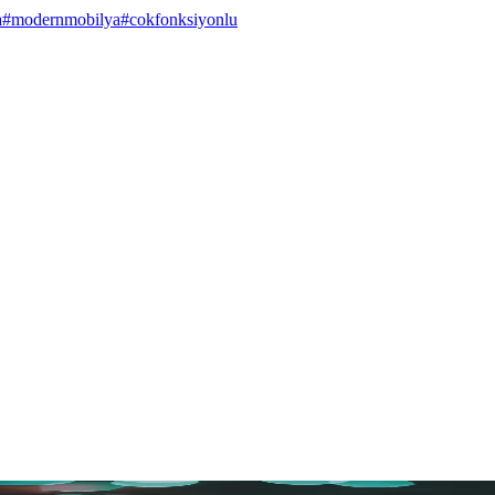
a
#
modernmobilya
#
cokfonksiyonlu