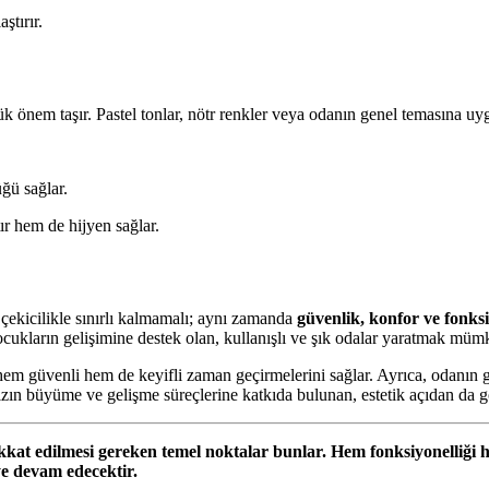
ştırır.
nem taşır. Pastel tonlar, nötr renkler veya odanın genel temasına uygun
ğü sağlar.
ır hem de hijyen sağlar.
ekicilikle sınırlı kalmamalı; aynı zamanda
güvenlik, konfor ve fonksi
ocukların gelişimine destek olan, kullanışlı ve şık odalar yaratmak müm
em güvenli hem de keyifli zaman geçirmelerini sağlar. Ayrıca, odanın 
ızın büyüme ve gelişme süreçlerine katkıda bulunan, estetik açıdan da g
kat edilmesi gereken temel noktalar bunlar. Hem fonksiyonelliği he
ye devam edecektir.