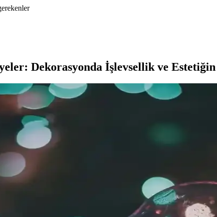
gerekenler
eler: Dekorasyonda İşlevsellik ve Estetiği