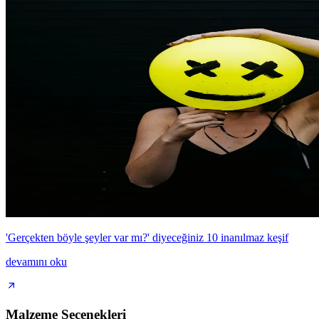
'Gerçekten böyle şeyler var mı?' diyeceğiniz 10 inanılmaz keşif
devamını oku
Malzeme Seçenekleri