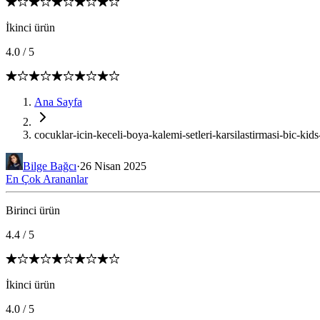
İkinci ürün
4.0
/
5
Ana Sayfa
cocuklar-icin-keceli-boya-kalemi-setleri-karsilastirmasi-bic-kids-
Bilge Bağcı
·
26 Nisan 2025
En Çok Arananlar
Birinci ürün
4.4
/
5
İkinci ürün
4.0
/
5