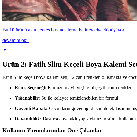
Bu 10 ürünü alan herkes bir anda trend belirleyiciye dönüşüyor
devamını oku
Ürün 2: Fatih Slim Keçeli Boya Kalemi Se
Fatih Slim keçeli boya kalemi seti, 12 canlı renkten oluşmakta ve çocu
Renk Seçeneği:
Kırmızı, mavi, yeşil gibi çeşitli canlı renkler
Yıkanabilir:
Su ile kolayca temizlenebilen bir formül
Güvenli Kapak:
Çocukların güvenliği düşünülerek tasarlanmı
Dayanıklılık:
Basınca dayanıklı yapısıyla uzun süreli kullanım 
Kullanıcı Yorumlarından Öne Çıkanlar