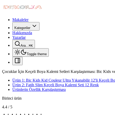
Makaleler
Kategoriler
Hakkımızda
Yazarlar
Ara...
⌘
K
Toggle theme
Çocuklar İçin Keçeli Boya Kalemi Setleri Karşılaştırması: Bic Kids ve
Ürün 1: Bic Kids Kid Couleur Ultra Yıkanabilir 12'li Keçeli 
Ürün 2: Fatih Slim Keçeli Boya Kalemi Seti 12 Renk
Ürünlerin Özellik Karşılaştırması
Birinci ürün
4.4
/
5