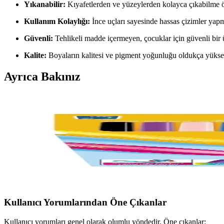
Yıkanabilir:
Kıyafetlerden ve yüzeylerden kolayca çıkabilme ö
Kullanım Kolaylığı:
İnce uçları sayesinde hassas çizimler yap
Güvenli:
Tehlikeli madde içermeyen, çocuklar için güvenli bir
Kalite:
Boyaların kalitesi ve pigment yoğunluğu oldukça yükse
Ayrıca Bakınız
Çocuklar İçin Keçeli Boya Kalemi Setleri Karşılaştırma
Bu karşılaştırmada, Bic Kids ve Fatih Slim keçeli boya kalemi setlerini
Bic Visa ve Carioca Ecofamily Yıkanabilir Keçeli Boy
İki popüler yıkanabilir keçeli boya kalemi markası Bic Visa ve Carioc
sağlar.
Kullanıcı Yorumlarından Öne Çıkanlar
Kullanıcı yorumları genel olarak olumlu yöndedir. Öne çıkanlar: