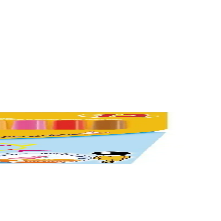
nerek en uygun seçenek belirleniyor.
 ebeveynlere ve öğretmenlere en uygun seçimi yapma konusunda rehberlik