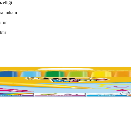
zelliği
ma imkanı
 ürün
ktir
sı: Bic Kids ve Fatih Slim Özellikleri
n özellikleri, kullanıcı yorumları ve kullanım avantajları detaylı incele
a Kalemi Karşılaştırması
a Ecofamily'in özellikleri, kullanıcı yorumları ve karşılaştırmasıyla,