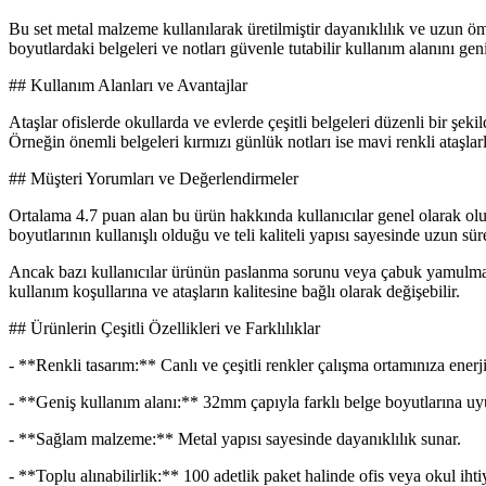
Bu set metal malzeme kullanılarak üretilmiştir dayanıklılık ve uzun ö
boyutlardaki belgeleri ve notları güvenle tutabilir kullanım alanını gen
## Kullanım Alanları ve Avantajlar
Ataşlar ofislerde okullarda ve evlerde çeşitli belgeleri düzenli bir şekil
Örneğin önemli belgeleri kırmızı günlük notları ise mavi renkli ataşlarla
## Müşteri Yorumları ve Değerlendirmeler
Ortalama 4.7 puan alan bu ürün hakkında kullanıcılar genel olarak olumlu
boyutlarının kullanışlı olduğu ve teli kaliteli yapısı sayesinde uzun süre
Ancak bazı kullanıcılar ürünün paslanma sorunu veya çabuk yamulma g
kullanım koşullarına ve ataşların kalitesine bağlı olarak değişebilir.
## Ürünlerin Çeşitli Özellikleri ve Farklılıklar
- **Renkli tasarım:** Canlı ve çeşitli renkler çalışma ortamınıza enerji
- **Geniş kullanım alanı:** 32mm çapıyla farklı belge boyutlarına uy
- **Sağlam malzeme:** Metal yapısı sayesinde dayanıklılık sunar.
- **Toplu alınabilirlik:** 100 adetlik paket halinde ofis veya okul ihtiy