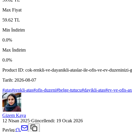
Max Fiyat
59.62
TL
Min İndirim
0.0
%
Max İndirim
0.0
%
Product ID:
cok-renkli-ve-dayanikli-ataslar-ile-ofis-ve-ev-duzeninizi-
Tarih:
2026-08-07
#
atas
#
renkli-atas
#
ofis-duzeni
#
belge-tutucu
#
dayikli-atas
#
ev-ve-ofis-ar
Gizem Kaya
12 Nisan 2025
·
Güncellendi:
19 Ocak 2026
Paylaş:
f
𝕏