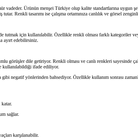
mür vadeder. Ürünün menşei Türkiye olup kalite standartlarına uygun şek
iş tutar. Renkli tasarımı ise çalışma ortamınıza canlılık ve görsel zenginl
de tutmak için kullanılabilir. Özellikle renkli olması farklı kategoriler ve
 ayırt edebilirsiniz.
 görüşler dile getiriyor. Renkli olması ve canlı renkleri sayesinde çalış
 kullanılabildiği ifade ediliyor.
ibi negatif yönlerinden bahsediyor. Özellikle kullanım sonrası zaman
 katar.
um sağlar.
açları karşılanabilir.