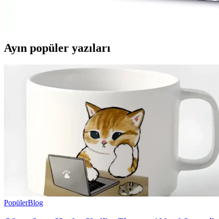
Mas 280 Renkli PVC Kaplı Ataşlar 28 mm Dayanıklı v
Yüksek kaliteli, renkli ve dayanıklı PVC kaplı Mas 280 ataşlar, ofis ve 
Ayın popüler yazıları
Popüler
Blog