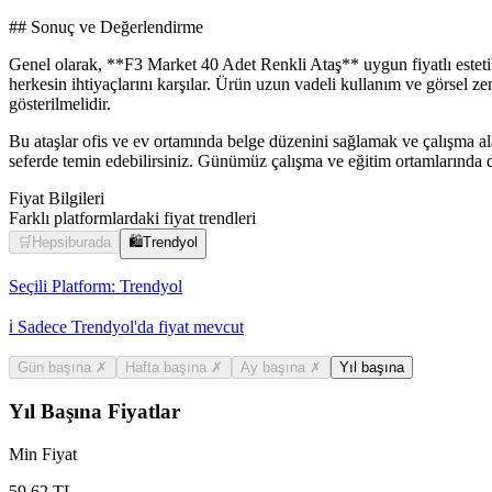
## Sonuç ve Değerlendirme
Genel olarak, **F3 Market 40 Adet Renkli Ataş** uygun fiyatlı estetik
herkesin ihtiyaçlarını karşılar. Ürün uzun vadeli kullanım ve görsel z
gösterilmelidir.
Bu ataşlar ofis ve ev ortamında belge düzenini sağlamak ve çalışma al
seferde temin edebilirsiniz. Günümüz çalışma ve eğitim ortamlarında dü
Fiyat Bilgileri
Farklı platformlardaki fiyat trendleri
🛒
Hepsiburada
🛍️
Trendyol
Seçili Platform:
Trendyol
ℹ️ Sadece Trendyol'da fiyat mevcut
Gün başına
✗
Hafta başına
✗
Ay başına
✗
Yıl başına
Yıl Başına Fiyatlar
Min Fiyat
59.62
TL