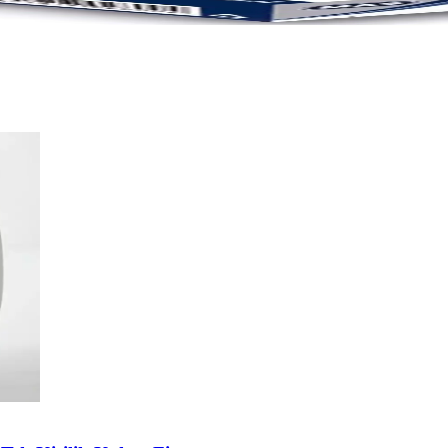
e Estetik Ofis Kırtasiye Malzemeleri
kırtasiye ihtiyaçlarını karşılar, pratik kullanımıyla belge düzeninde fark 