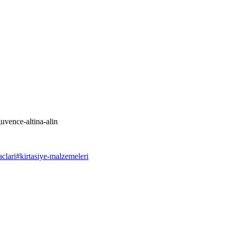
guvence-altina-alin
aclari
#
kirtasiye-malzemeleri