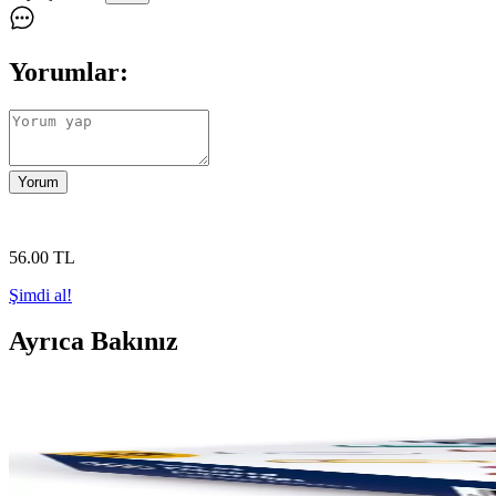
Yorumlar:
Yorum
56
.00
TL
Şimdi al!
Ayrıca Bakınız
Çok Renkli ve Dayanıklı Ataşlar ile Ofis ve Ev Düzen
Renkli ve dayanıklı ataşlar, ofis ve ev ortamında belgeleri düzenli tut