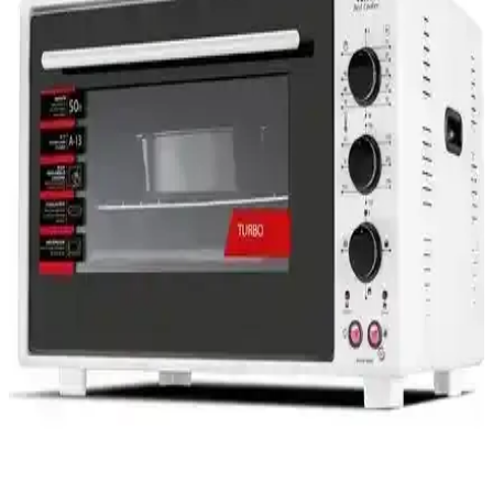
yorumları ve kullanım avantajlarıyla en uygun seçimi yapmanıza
yardımcı oluyoruz.
Tifer Hamarat Plus Standart Boy Fırın: Evde Türk
Mutfağının Lezzetlerini Pişirmenin Pratik Yolu
Tifer Hamarat Plus, enerji tasarruflu, portatif ve yüksek ısı
performansına sahip, çeşitli yemekleri hızlı ve sağlıklı pişiren ev tipi
fırındır.
Innova Midi ve Kumtel 70 Litre Jet Mini Fırın
Karşılaştırması ve Özellikleri
İki popüler fırın modeli olan Innova Midi 45 Litre ve Kumtel 70
Litre Jet Mini'nin özellikleri, kullanıcı yorumları ve karşılaştırmasıyla
en uygun seçimi yapın.
Akel AF380L ve Kumtel LX-3525 Fırınları Arasında
Detaylı Karşılaştırma
İki popüler fırın modeli Akel AF380L ve Kumtel LX-3525'nin
özellikleri ve kullanıcı yorumlarıyla karşılaştırılması, ihtiyaçlara
uygun seçim yapmayı kolaylaştırıyor.