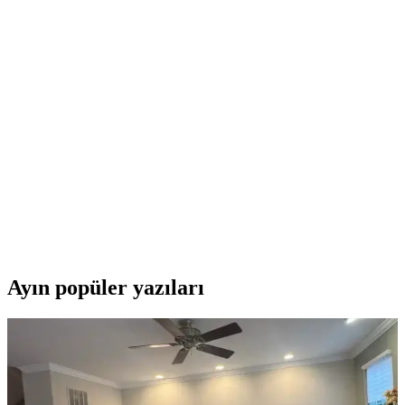
Arçelik Suf 5000 MEB 50 Lt Beyaz Midi Fırın: Çok
Fonksiyonlu Modern Mutfak Cihazı
Arçelik'in 50 litrelik midi fırını, geniş iç hacmi ve gelişmiş pişirme
özellikleriyle mutfağınıza pratiklik ve şıklık kazandırır. Dayanıklı
yapısı ve çok fonksiyonlu tasarımıyla öne çıkar.
İtimat 8020 ve Kumtel LX-3525 Elektrikli Fırınlar
Karşılaştırması
İtimat 8020 ve Kumtel LX-3525, farklı özelliklere sahip elektrikli
fırınlar. Kapasiteleri, pişirme özellikleri ve kullanıcı yorumlarıyla
detaylı karşılaştırma yapıyoruz.
Ayın popüler yazıları