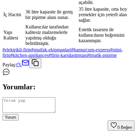
açabilir.
35 litre kapasite, orta boy
36 litre kapasite ile geniş
İç Hacim
yemekler için yeterli alan
bir pişirme alanı sunar.
sağlar.
Kullanıcılar tarafından
Estetik tasarımı ile
Yapı
kalitesiz malzemelerle
kullanıcıların beğenisini
Kalitesi
yapılmış olduğu
kazanmıştır.
belirtilmiştir.
#
elektrikli-firin
#
mutfak-ekipmanlari
#
hamurcum-express
#
mini-
firin
#
kitchen-appliances
#
firin-karsilastirmasi
#
pratik-pisirme
Paylaş:
f
𝕏
Yorumlar:
Yorum
0
Beğen