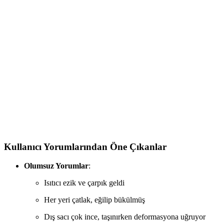
Arçelik Suf 5000 MEB 50 Lt Beyaz Midi Fırın: Çok
Fonksiyonlu Modern Mutfak Cihazı
Arçelik'in 50 litrelik midi fırını, geniş iç hacmi ve gelişmiş pişirme
özellikleriyle mutfağınıza pratiklik ve şıklık kazandırır. Dayanıklı
yapısı ve çok fonksiyonlu tasarımıyla öne çıkar.
İtimat 8020 ve Kumtel LX-3525 Elektrikli Fırınlar
Karşılaştırması
İtimat 8020 ve Kumtel LX-3525, farklı özelliklere sahip elektrikli
fırınlar. Kapasiteleri, pişirme özellikleri ve kullanıcı yorumlarıyla
detaylı karşılaştırma yapıyoruz.
Kullanıcı Yorumlarından Öne Çıkanlar
Olumsuz Yorumlar
:
Isıtıcı ezik ve çarpık geldi
Her yeri çatlak, eğilip bükülmüş
Dış sacı çok ince, taşınırken deformasyona uğruyor