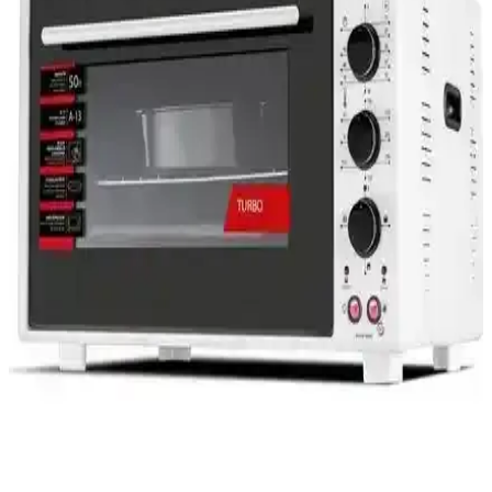
yardımcı oluyoruz.
Tifer Hamarat Plus Standart Boy Fırın: Evde Türk
Mutfağının Lezzetlerini Pişirmenin Pratik Yolu
Tifer Hamarat Plus, enerji tasarruflu, portatif ve yüksek ısı
performansına sahip, çeşitli yemekleri hızlı ve sağlıklı pişiren ev tipi
fırındır.
Innova Midi ve Kumtel 70 Litre Jet Mini Fırın
Karşılaştırması ve Özellikleri
İki popüler fırın modeli olan Innova Midi 45 Litre ve Kumtel 70
Litre Jet Mini'nin özellikleri, kullanıcı yorumları ve karşılaştırmasıyla
en uygun seçimi yapın.
Akel AF380L ve Kumtel LX-3525 Fırınları Arasında
Detaylı Karşılaştırma
İki popüler fırın modeli Akel AF380L ve Kumtel LX-3525'nin
özellikleri ve kullanıcı yorumlarıyla karşılaştırılması, ihtiyaçlara
uygun seçim yapmayı kolaylaştırıyor.