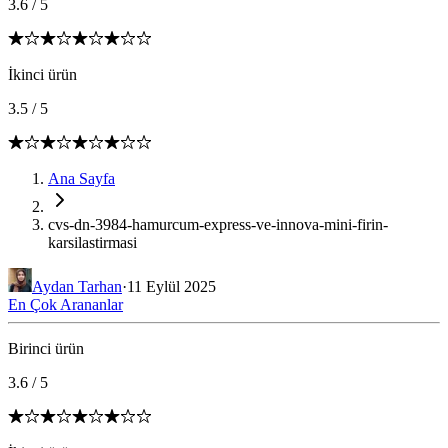
3.6
/
5
İkinci ürün
3.5
/
5
Ana Sayfa
cvs-dn-3984-hamurcum-express-ve-innova-mini-firin-
karsilastirmasi
Aydan Tarhan
·
11 Eylül 2025
En Çok Arananlar
Birinci ürün
3.6
/
5