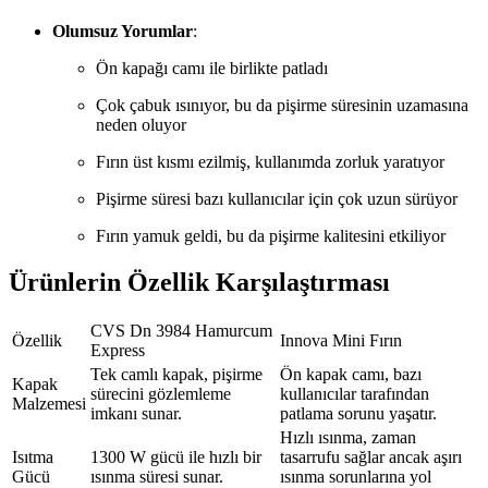
Olumsuz Yorumlar
:
Ön kapağı camı ile birlikte patladı
Çok çabuk ısınıyor, bu da pişirme süresinin uzamasına
neden oluyor
Fırın üst kısmı ezilmiş, kullanımda zorluk yaratıyor
Pişirme süresi bazı kullanıcılar için çok uzun sürüyor
Fırın yamuk geldi, bu da pişirme kalitesini etkiliyor
Ürünlerin Özellik Karşılaştırması
CVS Dn 3984 Hamurcum
Özellik
Innova Mini Fırın
Express
Tek camlı kapak, pişirme
Ön kapak camı, bazı
Kapak
sürecini gözlemleme
kullanıcılar tarafından
Malzemesi
imkanı sunar.
patlama sorunu yaşatır.
Hızlı ısınma, zaman
Isıtma
1300 W gücü ile hızlı bir
tasarrufu sağlar ancak aşırı
Gücü
ısınma süresi sunar.
ısınma sorunlarına yol