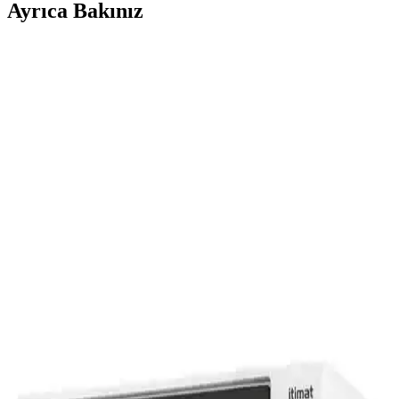
Ayrıca Bakınız
Elektrikli Tanıtıcı Fırını: Modern Mutfaklar İçin
Güvenilir ve Pratik Çözüm
Elektrikli tanıtıcı fırını, hızlı pişirme ve estetik sonuçlar sunan,
kullanımı kolay ve güvenli bir mutfak cihazıdır. 2 yıl garanti ile
dayanıklı ve pratik çözümler sağlar.
Samsung NV60K5140BB/TR 60 Lt Elektrikli Fırın
Modern Mutfaklar İçin Çok Programlı Tasarım
Samsung NV60K5140BB/TR 60 litrelik ankastre elektrikli fırın, şık
tasarımı ve 7 pişirme programıyla kullanıcılara pratik ve estetik
çözümler sunar. Geniş iç hacim ve gelişmiş fonksiyonlar ile mutfakta
zaman kazandırır.
CVS Dn 3984 Hamurcum Express ve Innova Mini
Fırın Karşılaştırması
İki popüler elektrikli fırın olan CVS Dn 3984 Hamurcum Express
ve Innova Mini Fırın'ı detaylı karşılaştırıyoruz, özellikleri, kullanıcı