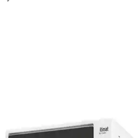
Elektrikli Tanıtıcı Fırını: Modern Mutfaklar İçin
Güvenilir ve Pratik Çözüm
Elektrikli tanıtıcı fırını, hızlı pişirme ve estetik sonuçlar sunan,
kullanımı kolay ve güvenli bir mutfak cihazıdır. 2 yıl garanti ile
dayanıklı ve pratik çözümler sağlar.
Samsung NV60K5140BB/TR 60 Lt Elektrikli Fırın
Modern Mutfaklar İçin Çok Programlı Tasarım
Samsung NV60K5140BB/TR 60 litrelik ankastre elektrikli fırın, şık
tasarımı ve 7 pişirme programıyla kullanıcılara pratik ve estetik
çözümler sunar. Geniş iç hacim ve gelişmiş fonksiyonlar ile mutfakta
zaman kazandırır.
CVS Dn 3984 Hamurcum Express ve Innova Mini
Fırın Karşılaştırması
İki popüler elektrikli fırın olan CVS Dn 3984 Hamurcum Express
ve Innova Mini Fırın'ı detaylı karşılaştırıyoruz, özellikleri, kullanıcı
yorumları ve kullanım avantajlarıyla en uygun seçimi yapmanıza